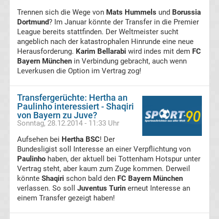
Trennen sich die Wege von
Mats Hummels
und
Borussia
des
Dortmund
? Im Januar könnte der Transfer in die Premier
League bereits stattfinden. Der Weltmeister sucht
Jahres
angeblich nach der katastrophalen Hinrunde eine neue
Herausforderung.
Karim Bellarabi
wird indes mit dem
FC
Bayern München
in Verbindung gebracht, auch wenn
Stadion
Leverkusen die Option im Vertrag zog!
Liste
Transfergerüchte: Hertha an
Paulinho interessiert - Shaqiri
Deutschland
von Bayern zu Juve?
Sonntag, 28.12.2014 - 11:33 Uhr
Transfermarkt
Aufsehen bei
Hertha BSC
! Der
Bundesligist soll Interesse an einer Verpflichtung von
Paulinho
Bundesliga
haben, der aktuell bei Tottenham Hotspur unter
Vertrag steht, aber kaum zum Zuge kommen. Derweil
könnte
Shaqiri
schon bald den
FC Bayern München
Gerüchte
verlassen. So soll
Juventus Turin
erneut Interesse an
einem Transfer gezeigt haben!
Transfergerüchte
international