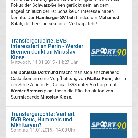
Präsidenten
Fokus der Schwarz-Gelben gerückt sein, an dem
angeblich auch der FC Schalke 04 Interesse haben
könnte. Der
Hamburger SV
buhlt indes um
Mohamed
Alle
Salah
, der bei Chelsea unter Vertrag steht!
Fußballer
Transfergerüchte: BVB
interessiert an Perin - Werder
des
Bremen denkt an Miroslav
Klose
Mittwoch, 14.01.2015 - 14:27 Uhr
Jahres
Bei
Borussia Dortmund
macht man sich anscheinend
in
Gedanken um eine Verpflichtung von
Mattia Perin
, der in
der Serie A beim FC Genua 1893 unter Vertrag steht.
Werder Bremen
plant indes die Rückholaktion von
Deutschland
Sturmlegende
Miroslav Klose
.
Alle
Transfergerüchte: Verliert
BVB Reus, Hummels und
Fritz-
Mkhitaryan?
Sonntag, 11.01.2015 - 14:08 Uhr