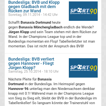
Bundesliga: BVB und Klopp
Rennkalender
gegen Gladbach mit dem
Rücken zur Wand
Sonntag, 09.11.2014 - 14:42 Uhr
Transfergerüchte
Schafft
Borussia Dortmund
heute
gegen
Borussia Mönchengladbach
endlich die Wende?
WWE
Jürgen Klopp
und sein Team stehen mit dem Rücken zur
Wand. In der Champions League top und in der
News
Bundesliga momentan ein Flop! Tabellenletzter ist man
momentan. Das ist nicht der Anspruch des BVB!
Boxen
Bundesliga: BVB verliert
gegen Hannover - Fliegt
News
Jürgen Klopp?
Samstag, 25.10.2014 - 18:10 Uhr
DAZN
Nächste Pleite für
Borussia
Dortmund
in der Bundesliga. Im Heimspiel gegen
Programm
Hannover 96
unterlag man den Niedersachsen denkbar
knapp mit 0:1! Während man in der Champions League
von Sieg zu Sieg eilt, bleibt der BVB in der Bundesliga im
&
Tabellenkeller! So langsam könnte der Trainerstuhl von