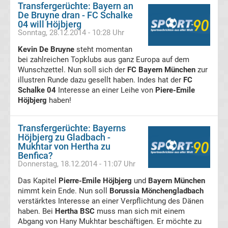
Transfergerüchte: Bayern an
De Bruyne dran - FC Schalke
Transfergerüchte
04 will Höjbjerg
Sonntag, 28.12.2014 - 10:28 Uhr
Deutschland
Kevin De Bruyne
steht momentan
bei zahlreichen Topklubs aus ganz Europa auf dem
Transfergerüchte
Wunschzettel. Nun soll sich der
FC Bayern München
zur
illustren Runde dazu gesellt haben. Indes hat der
FC
Schalke 04
England
Interesse an einer Leihe von
Piere-Emile
Höjbjerg
haben!
Transfergerüchte
Transfergerüchte: Bayerns
Höjbjerg zu Gladbach -
Italien
Mukhtar von Hertha zu
Benfica?
Donnerstag, 18.12.2014 - 11:07 Uhr
Transfergerüchte
Das Kapitel
Pierre-Emile Höjbjerg
und
Bayern München
nimmt kein Ende. Nun soll
Borussia Mönchengladbach
Spanien
verstärktes Interesse an einer Verpflichtung des Dänen
haben. Bei
Hertha BSC
muss man sich mit einem
Top-
Aktuell
Abgang von Hany Mukhtar beschäftigen. Er möchte zu