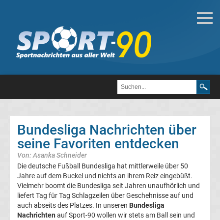
Fußball
Bundesliga
2.
Liga
Bundesliga Nachrichten über
3.
seine Favoriten entdecken
Von: Asanka Schneider
Liga
Die deutsche Fußball Bundesliga hat mittlerweile über 50
Jahre auf dem Buckel und nichts an ihrem Reiz eingebüßt.
DFB-
Vielmehr boomt die Bundesliga seit Jahren unaufhörlich und
liefert Tag für Tag Schlagzeilen über Geschehnisse auf und
auch abseits des Platzes. In unseren
Bundesliga
Pokal
Nachrichten
auf Sport-90 wollen wir stets am Ball sein und