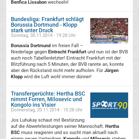
Benfica Lissabon
wechseln!
Bundesliga
Bundesliga: Frankfurt schlägt
Borussia Dortmund - Klopp
Tabelle
stark unter Druck
Sonntag, 30.11.2014 - 19:28 Uhr
Bundesliga
Borussia Dortmund
im freien Fall –
Niederlage gegen
Eintracht Frankfurt
und nun ist der BVB
Ergebnisse
auch noch Tabellenletzter! Eintracht Frankfurt mit der
Blitzführung nach 5 Minuten, der BVB rannte an, konnte
aber den Rückstand nicht mehr aufholen. Für
Jürgen
2.
Klopp
wird die Luft wohl immer dünner!
Liga
Transfergerüchte: Hertha BSC
nimmt Forren, Milosevic und
Ergebnisse
Kongolo ins Visier
Donnerstag, 20.11.2014 - 15:28 Uhr
3.
Jos Luhukay schaut mit Bestürzung
auf die Abwehrleistungen seiner Mannschaft.
Hertha
BSC
muss reagieren und so sucht man aktuell nach
Liga
einem neuen Verteidiger.
Kongolo
und
Milosevic
stehen