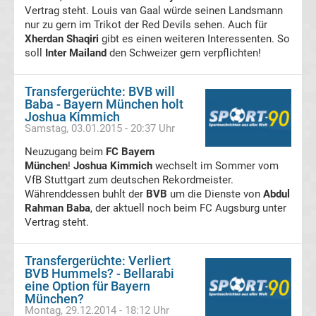
Vertrag steht. Louis van Gaal würde seinen Landsmann
DDR
nur zu gern im Trikot der Red Devils sehen. Auch für
Xherdan Shaqiri
gibt es einen weiteren Interessenten. So
soll
Inter Mailand
den Schweizer gern verpflichten!
Oberliga
Transfergerüchte: BVB will
Torschützenkönige
Baba - Bayern München holt
Joshua Kimmich
Deutsche
Samstag, 03.01.2015 - 20:37 Uhr
Neuzugang beim
FC Bayern
Fußballkommentatoren
München
!
Joshua Kimmich
wechselt im Sommer vom
VfB Stuttgart zum deutschen Rekordmeister.
Währenddessen buhlt der
BVB
um die Dienste von
Abdul
DFB-
Rahman Baba
, der aktuell noch beim FC Augsburg unter
Vertrag steht.
Hallenmasters
Transfergerüchte: Verliert
Sieger
BVB Hummels? - Bellarabi
eine Option für Bayern
München?
Schiedsrichter
Montag, 29.12.2014 - 18:12 Uhr