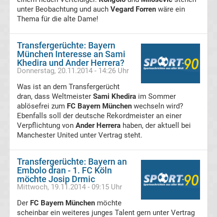
unter Beobachtung und auch
Vegard Forren
wäre ein
Ergebnisse
Thema für die alte Dame!
3.
Transfergerüchte: Bayern
München Interesse an Sami
Khedira und Ander Herrera?
Liga
Donnerstag, 20.11.2014 - 14:26 Uhr
Tabelle
Was ist an dem Transfergerücht
dran, dass Weltmeister
Sami Khedira
im Sommer
ablösefrei zum
FC Bayern München
wechseln wird?
DFB-
Ebenfalls soll der deutsche Rekordmeister an einer
Verpflichtung von
Ander Herrera
haben, der aktuell bei
Pokal
Manchester United unter Vertrag steht.
Ergebnisse
Transfergerüchte: Bayern an
Embolo dran - 1. FC Köln
möchte Josip Drmic
Champions
Mittwoch, 19.11.2014 - 09:15 Uhr
Der
FC Bayern München
möchte
League
scheinbar ein weiteres junges Talent gern unter Vertrag