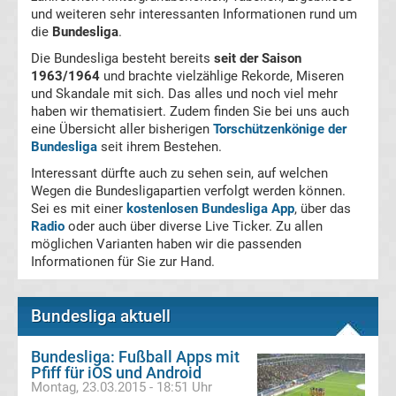
und weiteren sehr interessanten Informationen rund um
La
die
Bundesliga
.
Die Bundesliga besteht bereits
seit der Saison
Liga
1963/1964
und brachte vielzählige Rekorde, Miseren
und Skandale mit sich. Das alles und noch viel mehr
haben wir thematisiert. Zudem finden Sie bei uns auch
Serie
eine Übersicht aller bisherigen
Torschützenkönige der
Bundesliga
seit ihrem Bestehen.
A
Interessant dürfte auch zu sehen sein, auf welchen
Wegen die Bundesligapartien verfolgt werden können.
Türk.
Sei es mit einer
kostenlosen Bundesliga App
, über das
Radio
oder auch über diverse Live Ticker. Zu allen
möglichen Varianten haben wir die passenden
Süper
Informationen für Sie zur Hand.
Lig
Bundesliga aktuell
Internat.
Bundesliga: Fußball Apps mit
Pfiff für iOS und Android
Fußball
Montag, 23.03.2015 - 18:51 Uhr