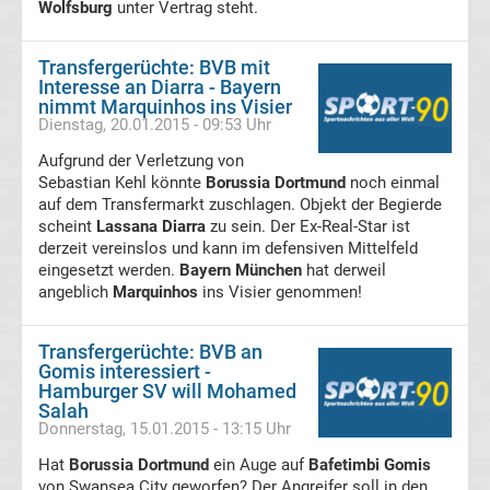
Wolfsburg
unter Vertrag steht.
Fußballklubs
Transfergerüchte: BVB mit
Bundesliga
Interesse an Diarra - Bayern
nimmt Marquinhos ins Visier
Dienstag, 20.01.2015 - 09:53 Uhr
Alle
Aufgrund der Verletzung von
Bundesliga
Sebastian Kehl könnte
Borussia Dortmund
noch einmal
auf dem Transfermarkt zuschlagen. Objekt der Begierde
scheint
Lassana Diarra
zu sein. Der Ex-Real-Star ist
Relegationsspiele
derzeit vereinslos und kann im defensiven Mittelfeld
eingesetzt werden.
Bayern München
hat derweil
&
angeblich
Marquinhos
ins Visier genommen!
Ergebnisse
Transfergerüchte: BVB an
Gomis interessiert -
Hamburger SV will Mohamed
Alle
Salah
Donnerstag, 15.01.2015 - 13:15 Uhr
DFB-
Hat
Borussia Dortmund
ein Auge auf
Bafetimbi Gomis
von Swansea City geworfen? Der Angreifer soll in den