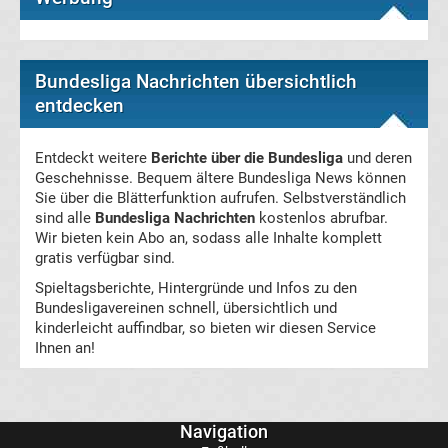
Ergebnisse
Bundesliga Nachrichten übersichtlich
La
entdecken
Liga
Entdeckt weitere
Berichte über die Bundesliga
und deren
Geschehnisse. Bequem ältere Bundesliga News können
Tabelle
Sie über die Blätterfunktion aufrufen. Selbstverständlich
sind alle
Bundesliga Nachrichten
kostenlos abrufbar.
Wir bieten kein Abo an, sodass alle Inhalte komplett
Premier
gratis verfügbar sind.
Spieltagsberichte, Hintergründe und Infos zu den
League
Bundesligavereinen schnell, übersichtlich und
kinderleicht auffindbar, so bieten wir diesen Service
Erg.
Ihnen an!
Premier
Navigation
League