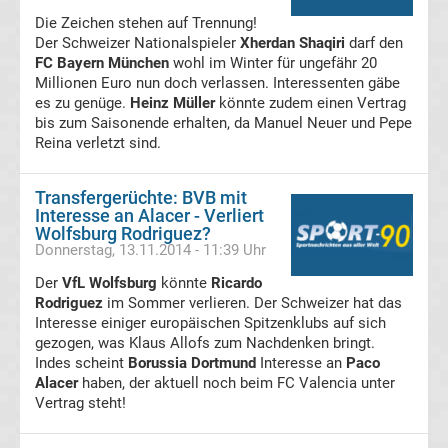
Ergebnisse
Die Zeichen stehen auf Trennung!
Der Schweizer Nationalspieler
Xherdan Shaqiri
darf den
FC Bayern München
wohl im Winter für ungefähr 20
Conference
Millionen Euro nun doch verlassen. Interessenten gäbe
es zu genüge.
Heinz Müller
könnte zudem einen Vertrag
League
bis zum Saisonende erhalten, da Manuel Neuer und Pepe
Reina verletzt sind.
Erg.
Transfergerüchte: BVB mit
Interesse an Alacer - Verliert
Conference
Wolfsburg Rodriguez?
Donnerstag, 13.11.2014 - 11:39 Uhr
League
Der
VfL Wolfsburg
könnte
Ricardo
Rodriguez
im Sommer verlieren. Der Schweizer hat das
Tabelle
Interesse einiger europäischen Spitzenklubs auf sich
gezogen, was Klaus Allofs zum Nachdenken bringt.
Indes scheint
Borussia Dortmund
Interesse an
Paco
Formel
Alacer
haben, der aktuell noch beim FC Valencia unter
Vertrag steht!
1