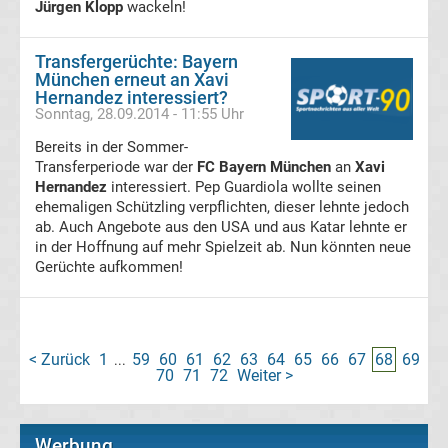
Jürgen Klopp
wackeln!
Infos
Transfergerüchte: Bayern
Telekom
München erneut an Xavi
Hernandez interessiert?
Sonntag, 28.09.2014 - 11:55 Uhr
Eishockey
Bereits in der Sommer-
live
Transferperiode war der
FC Bayern München
an
Xavi
Hernandez
interessiert. Pep Guardiola wollte seinen
ehemaligen Schützling verpflichten, dieser lehnte jedoch
im
ab. Auch Angebote aus den USA und aus Katar lehnte er
in der Hoffnung auf mehr Spielzeit ab. Nun könnten neue
TV
Gerüchte aufkommen!
Tabellen
&
Ergebnisse
International:
< Zurück
1
59
60
61
62
63
64
65
66
67
68
69
...
70
71
72
Weiter >
La
Werbung
Liga