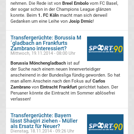
nehmen. Die Rede ist von
Breel Embolo
vom FC Basel,
Tabelle
der sogar schon in der Champions League glänzen
konnte. Beim
1. FC Köln
macht man sich derweil
Gedanken um eine Leihe von
Josip Drmic
!
Champions
Transfergerüchte: Borussia M
League
´gladbach an Frankfurts
Zambrano interessiert?
Ergebnisse
Mittwoch, 19.11.2014 - 08:00 Uhr
Borussia Mönchengladbach
ist auf
Europa
der Suche nach einem neuen Innenverteidiger
anscheinend in der Bundesliga fündig geworden. So hat
man allem Anschein nach den Fokus auf
Carlos
League
Zambrano
von
Eintracht Frankfurt
gerichtet haben. Der
Peruaner könnte die Eintracht im Sommer ablösefrei
Tabelle
verlassen!
Europa
Transfergerüchte: Bayern
lässt Shaqiri ziehen - Müller
als Ersatz für Neuer?
League
Dienstag, 18.11.2014 - 09:26 Uhr