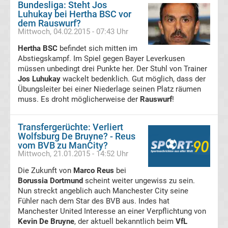
Bundesliga: Steht Jos
Luhukay bei Hertha BSC vor
Transfergerüchte
dem Rauswurf?
Mittwoch, 04.02.2015 - 07:43 Uhr
Transferticker
Hertha BSC
befindet sich mitten im
Abstiegskampf. Im Spiel gegen Bayer Leverkusen
-
müssen unbedingt drei Punkte her. Der Stuhl von Trainer
Jos Luhukay
wackelt bedenklich. Gut möglich, dass der
Übungsleiter bei einer Niederlage seinen Platz räumen
Meldungen
muss. Es droht möglicherweise der
Rauswurf
!
vom
Transfergerüchte: Verliert
Wolfsburg De Bruyne? - Reus
Transfermarkt
vom BVB zu ManCity?
Mittwoch, 21.01.2015 - 14:52 Uhr
Trainerentlassungen
Die Zukunft von
Marco Reus
bei
Borussia Dortmund
scheint weiter ungewiss zu sein.
Nun streckt angeblich auch Manchester City seine
Bundesliga
Fühler nach dem Star des BVB aus. Indes hat
Manchester United Interesse an einer Verpflichtung von
Porträts
Kevin De Bruyne
, der aktuell bekanntlich beim
VfL