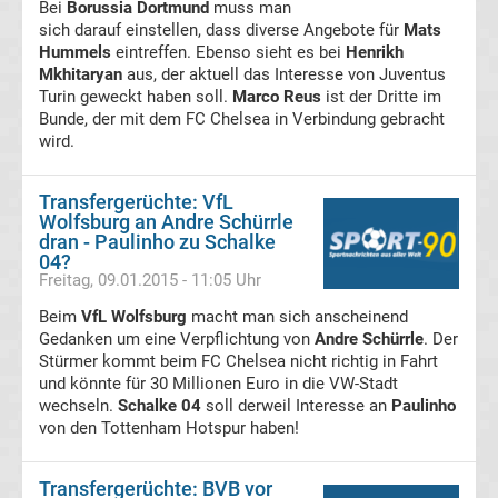
Walter-
Bei
Borussia Dortmund
muss man
sich darauf einstellen, dass diverse Angebote für
Mats
Hummels
eintreffen. Ebenso sieht es bei
Henrikh
Medaillen-
Mkhitaryan
aus, der aktuell das Interesse von Juventus
Turin geweckt haben soll.
Marco Reus
ist der Dritte im
Gewinner
Bunde, der mit dem FC Chelsea in Verbindung gebracht
wird.
Alle
Transfergerüchte: VfL
Herbstmeister
Wolfsburg an Andre Schürrle
dran - Paulinho zu Schalke
04?
Bundesliga
Freitag, 09.01.2015 - 11:05 Uhr
Beim
VfL Wolfsburg
macht man sich anscheinend
Alle
Gedanken um eine Verpflichtung von
Andre Schürrle
. Der
Stürmer kommt beim FC Chelsea nicht richtig in Fahrt
und könnte für 30 Millionen Euro in die VW-Stadt
Trainer
wechseln.
Schalke 04
soll derweil Interesse an
Paulinho
von den Tottenham Hotspur haben!
des
Transfergerüchte: BVB vor
Jahres