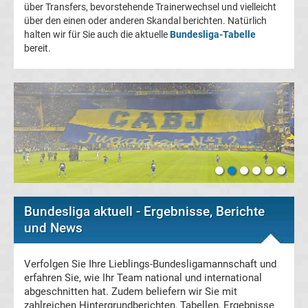
über Transfers, bevorstehende Trainerwechsel und vielleicht
Champions
über den einen oder anderen Skandal berichten. Natürlich
halten wir für Sie auch die aktuelle
Bundesliga-Tabelle
bereit.
League
Europa
League
Europa
Conference
Bundesliga aktuell - Ergebnisse, Berichte
League
und News
Premier
Verfolgen Sie Ihre Lieblings-Bundesligamannschaft und
erfahren Sie, wie Ihr Team national und international
abgeschnitten hat. Zudem beliefern wir Sie mit
League
zahlreichen Hintergrundberichten, Tabellen, Ergebnisse