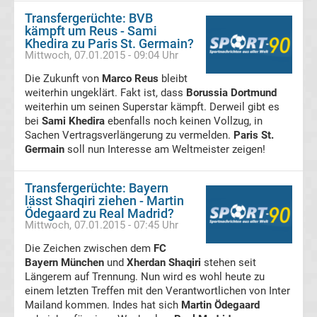
Transfergerüchte: BVB
Bundesliga
kämpft um Reus - Sami
Khedira zu Paris St. Germain?
Mittwoch, 07.01.2015 - 09:04 Uhr
Live
Die Zukunft von
Marco Reus
bleibt
weiterhin ungeklärt. Fakt ist, dass
Borussia Dortmund
Stream
weiterhin um seinen Superstar kämpft. Derweil gibt es
bei
Sami Khedira
ebenfalls noch keinen Vollzug, in
Bundesliga
Sachen Vertragsverlängerung zu vermelden.
Paris St.
Germain
soll nun Interesse am Weltmeister zeigen!
Meister
Transfergerüchte: Bayern
lässt Shaqiri ziehen - Martin
Liste
Ödegaard zu Real Madrid?
Mittwoch, 07.01.2015 - 07:45 Uhr
Bundesliga
Die Zeichen zwischen dem
FC
Bayern München
und
Xherdan Shaqiri
stehen seit
Radio
Längerem auf Trennung. Nun wird es wohl heute zu
einem letzten Treffen mit den Verantwortlichen von Inter
Mailand kommen. Indes hat sich
Martin Ödegaard
Live