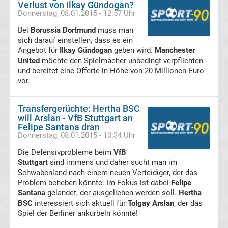
Verlust von Ilkay Gündogan?
Donnerstag, 08.01.2015 - 12:57 Uhr
Bundesliga
Bei
Borussia Dortmund
muss man
sich darauf einstellen, dass es ein
Absteiger
Angebot für
Ilkay Gündogan
geben wird.
Manchester
United
möchte den Spielmacher unbedingt verpflichten
und bereitet eine Offerte in Höhe von 20 Millionen Euro
Liste
vor.
Bundesliga
Transfergerüchte: Hertha BSC
will Arslan - VfB Stuttgart an
Aufsteiger
Felipe Santana dran
Donnerstag, 08.01.2015 - 10:34 Uhr
Liste
Die Defensivprobleme beim
VfB
Stuttgart
sind immens und daher sucht man im
Schwabenland nach einem neuen Verteidiger, der das
Bundesliga
Problem beheben könnte. Im Fokus ist dabei
Felipe
Santana
gelandet, der ausgeliehen werden soll.
Hertha
App
BSC
interessiert sich aktuell für
Tolgay Arslan
, der das
Spiel der Berliner ankurbeln könnte!
kostenlos