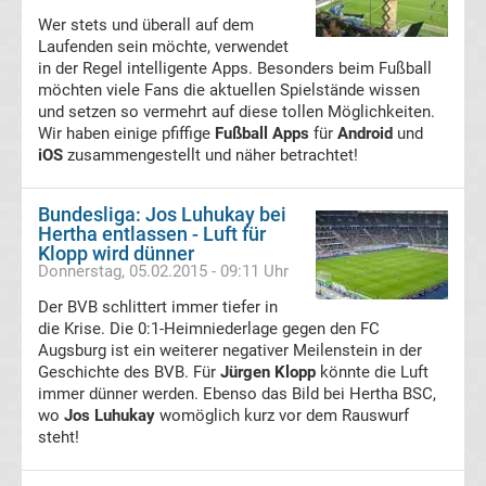
Wer stets und überall auf dem
UEFA
Laufenden sein möchte, verwendet
in der Regel intelligente Apps. Besonders beim Fußball
Youth
möchten viele Fans die aktuellen Spielstände wissen
und setzen so vermehrt auf diese tollen Möglichkeiten.
Wir haben einige pfiffige
Fußball Apps
für
Android
und
League
iOS
zusammengestellt und näher betrachtet!
Fußball
Bundesliga: Jos Luhukay bei
Hertha entlassen - Luft für
WM
Klopp wird dünner
Donnerstag, 05.02.2015 - 09:11 Uhr
Fußball
Der BVB schlittert immer tiefer in
die Krise. Die 0:1-Heimniederlage gegen den FC
Augsburg ist ein weiterer negativer Meilenstein in der
EM
Geschichte des BVB. Für
Jürgen Klopp
könnte die Luft
immer dünner werden. Ebenso das Bild bei Hertha BSC,
Frauenfußball
wo
Jos Luhukay
womöglich kurz vor dem Rauswurf
steht!
Amateurfußball