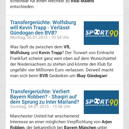
scheinbar für einen Wechsel zu
Real Madrid
entschieden.
Bundesliga
Transfergerüchte: Wolfsburg
Torjäger
will Kevin Trapp - Verlässt
Gündogan den BVB?
Montag, 05.01.2015 - 10:54 Uhr
Bundesliga
Was läuft da zwischen dem
VfL
Wolfsburg
und
Kevin Trapp
? Der Torwart von Eintracht
Meistertrainer
Frankfurt scheint ganz weit oben auf dem Wunschzettel
der Niedersachsen zu stehen und könnte den Klub für
Liste
ungefähr vier Millionen Euro verlassen. Derweil macht
man sich beim
BVB
Gedanken um
Ilkay Gündogan
!
DDR
Transfergerüchte: Verliert
Oberliga-
Bayern Robben? - Shaqiri auf
dem Sprung zu Inter Mailand?
Sonntag, 04.01.2015 - 15:56 Uhr
Meister
Manchester United hat anscheinend
Interesse an einer möglichen Verpflichtung von
Arjen
Liste
Robben
, der bekanntlich bei
Bayern München
unter