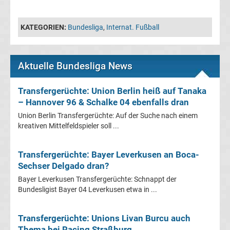
Walter-
Medaillen-
KATEGORIEN:
Bundesliga
,
Internat. Fußball
Gewinner
Aktuelle Bundesliga News
Alle
Transfergerüchte: Union Berlin heiß auf Tanaka
Herbstmeister
– Hannover 96 & Schalke 04 ebenfalls dran
Union Berlin Transfergerüchte: Auf der Suche nach einem
Bundesliga
kreativen Mittelfeldspieler soll ...
Alle
Transfergerüchte: Bayer Leverkusen an Boca-
Sechser Delgado dran?
Trainer
Bayer Leverkusen Transfergerüchte: Schnappt der
Bundesligist Bayer 04 Leverkusen etwa in ...
des
Transfergerüchte: Unions Livan Burcu auch
Jahres
Thema bei Racing Straßburg