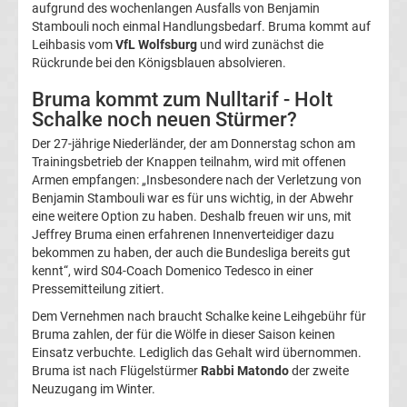
aufgrund des wochenlangen Ausfalls von Benjamin
La
Stambouli noch einmal Handlungsbedarf. Bruma kommt auf
Leihbasis vom
VfL Wolfsburg
und wird zunächst die
Rückrunde bei den Königsblauen absolvieren.
Liga
Bruma kommt zum Nulltarif - Holt
Schalke noch neuen Stürmer?
Serie
Der 27-jährige Niederländer, der am Donnerstag schon am
A
Trainingsbetrieb der Knappen teilnahm, wird mit offenen
Armen empfangen: „Insbesondere nach der Verletzung von
Benjamin Stambouli war es für uns wichtig, in der Abwehr
Türk.
eine weitere Option zu haben. Deshalb freuen wir uns, mit
Jeffrey Bruma einen erfahrenen Innenverteidiger dazu
Süper
bekommen zu haben, der auch die Bundesliga bereits gut
kennt“, wird S04-Coach Domenico Tedesco in einer
Pressemitteilung zitiert.
Lig
Dem Vernehmen nach braucht Schalke keine Leihgebühr für
Bruma zahlen, der für die Wölfe in dieser Saison keinen
Internat.
Einsatz verbuchte. Lediglich das Gehalt wird übernommen.
Bruma ist nach Flügelstürmer
Rabbi Matondo
der zweite
Fußball
Neuzugang im Winter.