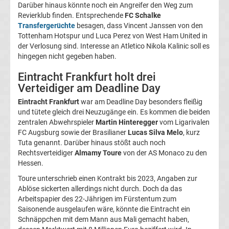
Darüber hinaus könnte noch ein Angreifer den Weg zum
UEFA
Revierklub finden. Entsprechende
FC Schalke
Transfergerüchte
besagen, dass Vincent Janssen von den
Tottenham Hotspur und Luca Perez von West Ham United in
Youth
der Verlosung sind. Interesse an Atletico Nikola Kalinic soll es
hingegen nicht gegeben haben.
League
Eintracht Frankfurt holt drei
Verteidiger am Deadline Day
Fußball
Eintracht Frankfurt
war am Deadline Day besonders fleißig
und tütete gleich drei Neuzugänge ein. Es kommen die beiden
WM
zentralen Abwehrspieler
Martin Hinteregger
vom Ligarivalen
FC Augsburg sowie der Brasilianer
Lucas Silva Melo
, kurz
Fußball
Tuta genannt. Darüber hinaus stößt auch noch
Rechtsverteidiger
Almamy Toure
von der AS Monaco zu den
Hessen.
EM
Toure unterschrieb einen Kontrakt bis 2023, Angaben zur
Ablöse sickerten allerdings nicht durch. Doch da das
Frauenfußball
Arbeitspapier des 22-Jährigen im Fürstentum zum
Saisonende ausgelaufen wäre, könnte die Eintracht ein
Amateurfußball
Schnäppchen mit dem Mann aus Mali gemacht haben,