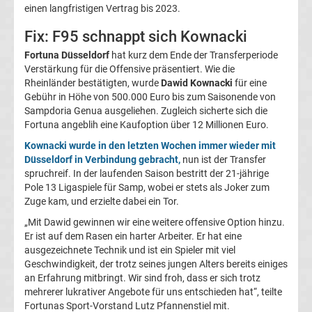
Präsidenten
einen langfristigen Vertrag bis 2023.
Fix: F95 schnappt sich Kownacki
Alle
Fortuna Düsseldorf
hat kurz dem Ende der Transferperiode
Verstärkung für die Offensive präsentiert. Wie die
Fußballer
Rheinländer bestätigten, wurde
Dawid Kownacki
für eine
Gebühr in Höhe von 500.000 Euro bis zum Saisonende von
des
Sampdoria Genua ausgeliehen. Zugleich sicherte sich die
Fortuna angeblih eine Kaufoption über 12 Millionen Euro.
Jahres
Kownacki wurde in den letzten Wochen immer wieder mit
Düsseldorf in Verbindung gebracht,
nun ist der Transfer
spruchreif. In der laufenden Saison bestritt der 21-jährige
in
Pole 13 Ligaspiele für Samp, wobei er stets als Joker zum
Zuge kam, und erzielte dabei ein Tor.
Deutschland
„Mit Dawid gewinnen wir eine weitere offensive Option hinzu.
Er ist auf dem Rasen ein harter Arbeiter. Er hat eine
Alle
ausgezeichnete Technik und ist ein Spieler mit viel
Geschwindigkeit, der trotz seines jungen Alters bereits einiges
an Erfahrung mitbringt. Wir sind froh, dass er sich trotz
Fritz-
mehrerer lukrativer Angebote für uns entschieden hat“, teilte
Fortunas Sport-Vorstand Lutz Pfannenstiel mit.