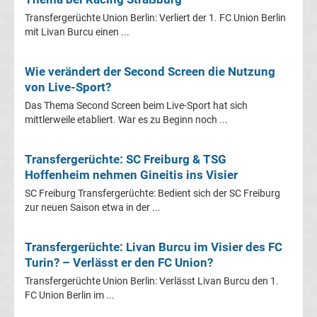
Transfergerüchte Union Berlin: Verliert der 1. FC Union Berlin
Bundesliga
mit Livan Burcu einen ...
Absteiger
Wie verändert der Second Screen die Nutzung
von Live-Sport?
Liste
Das Thema Second Screen beim Live-Sport hat sich
mittlerweile etabliert. War es zu Beginn noch ...
Bundesliga
Transfergerüchte: SC Freiburg & TSG
Aufsteiger
Hoffenheim nehmen Gineitis ins Visier
SC Freiburg Transfergerüchte: Bedient sich der SC Freiburg
Liste
zur neuen Saison etwa in der ...
Bundesliga
Transfergerüchte: Livan Burcu im Visier des FC
Turin? – Verlässt er den FC Union?
App
Transfergerüchte Union Berlin: Verlässt Livan Burcu den 1.
FC Union Berlin im ...
kostenlos