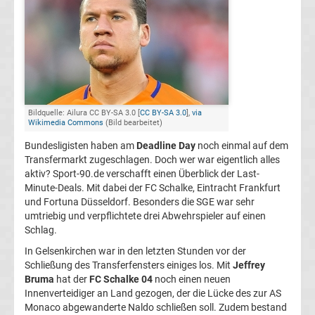
Champions
League
Europa
Bildquelle: Ailura CC BY-SA 3.0 [
CC BY-SA 3.0
],
via
Wikimedia Commons
(Bild bearbeitet)
League
Bundesligisten haben am
Deadline Day
noch einmal auf dem
Transfermarkt zugeschlagen. Doch wer war eigentlich alles
Europa
aktiv? Sport-90.de verschafft einen Überblick der Last-
Minute-Deals. Mit dabei der FC Schalke, Eintracht Frankfurt
Conference
und Fortuna Düsseldorf. Besonders die SGE war sehr
umtriebig und verpflichtete drei Abwehrspieler auf einen
League
Schlag.
In Gelsenkirchen war in den letzten Stunden vor der
Premier
Schließung des Transferfensters einiges los. Mit
Jeffrey
Bruma
hat der
FC Schalke 04
noch einen neuen
Innenverteidiger an Land gezogen, der die Lücke des zur AS
League
Monaco abgewanderte Naldo schließen soll. Zudem bestand