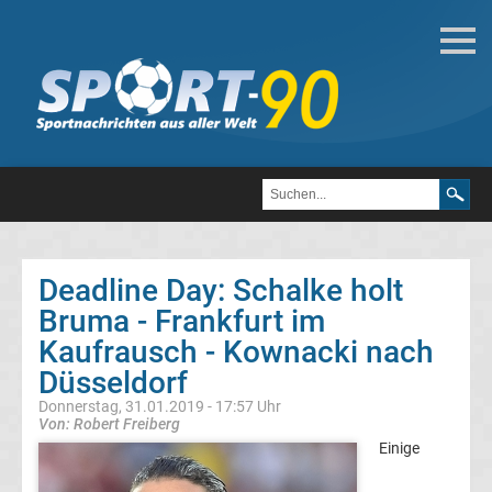
Fußball
Bundesliga
2.
Liga
Deadline Day: Schalke holt
3.
Bruma - Frankfurt im
Kaufrausch - Kownacki nach
Liga
Düsseldorf
Donnerstag, 31.01.2019 - 17:57 Uhr
DFB-
Von: Robert Freiberg
Einige
Pokal