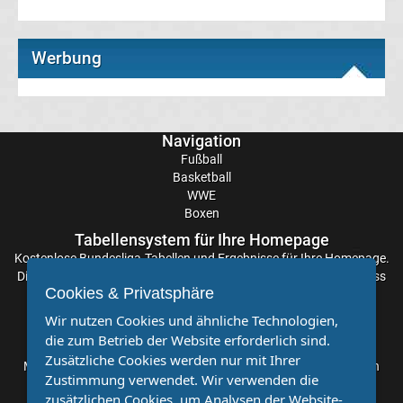
Bundesliga
Werbung
Live
Stream
Navigation
Fußball
Bundesliga
Basketball
WWE
Meister
Boxen
Tabellensystem für Ihre Homepage
Liste
Kostenlose
Bundesliga-Tabellen
und Ergebnisse für Ihre Homepage.
Die Aktualisierung der Ergebnisse erfolgt alle paar Minuten, sodass
Cookies & Privatsphäre
Sie stets auf dem Laufenden sind. Einfache und schnelle
Bundesliga
Einbindung.
Wir nutzen Cookies und ähnliche Technologien,
die zum Betrieb der Website erforderlich sind.
Partnervereine
Radio
Zusätzliche Cookies werden nur mit Ihrer
Möchten Sie, dass auch Ihr Verein mehr Beachtung findet? Dann
Zustimmung verwendet. Wir verwenden die
sind Sie bei uns genau richtig. Wir suchen Ihren Verein für eine
Live
zusätzlichen Cookies, um Analysen der Website-
kostenlose Kooperation. Veröffentlichen Sie Ihre Spielberichte,