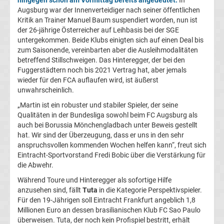
Augsburg war der Innenverteidiger nach seiner öffentlichen
Fußballklubs
Kritik an Trainer Manuel Baum suspendiert worden, nun ist
der 26-jährige Österreicher auf Leihbasis bei der SGE
Bundesliga
untergekommen. Beide Klubs einigten sich auf einen Deal bis
zum Saisonende, vereinbarten aber die Ausleihmodalitäten
Alle
betreffend Stillschweigen. Das Hinteregger, der bei den
Fuggerstädtern noch bis 2021 Vertrag hat, aber jemals
wieder für den FCA auflaufen wird, ist äußerst
Bundesliga
unwahrscheinlich.
„Martin ist ein robuster und stabiler Spieler, der seine
Relegationsspiele
Qualitäten in der Bundesliga sowohl beim FC Augsburg als
auch bei Borussia Mönchengladbach unter Beweis gestellt
&
hat. Wir sind der Überzeugung, dass er uns in den sehr
anspruchsvollen kommenden Wochen helfen kann“, freut sich
Ergebnisse
Eintracht-Sportvorstand Fredi Bobic über die Verstärkung für
die Abwehr.
Während Toure und Hinteregger als sofortige Hilfe
Alle
anzusehen sind, fällt
Tuta
in die Kategorie Perspektivspieler.
Für den 19-Jährigen soll Eintracht Frankfurt angeblich 1,8
DFB-
Millionen Euro an dessen brasilianischen Klub FC Sao Paulo
überweisen. Tuta, der noch kein Profispiel bestritt, erhält