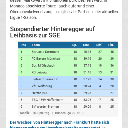
dessen Marktwert mit 8 Millionen Euro beziffert wird. In
Monaco absolvierte Toure - auch aufgrund einer
Transfergerüchte
Oberschenkelverletzung - lediglich vier Partien in der aktuellen
Ligue 1-Saison.
Transferticker
Suspendierter Hinteregger auf
Leihbasis zur SGE
-
Pos
Team
Sp.
Tore
Diff.
Pkt.
Meldungen
1
Borussia Dortmund
18
45:18
27
45
2
FC Bayern München
18
39:19
20
39
vom
3
Bor. M´Gladbach
18
37:18
19
36
4
RB Leipzig
18
31:18
13
31
Transfermarkt
5
Eintracht Frankfurt
18
37:23
14
30
6
VfL Wolfsburg
18
28:24
4
28
7
Hertha BSC
18
29:28
1
27
Trainerentlassungen
8
TSG 1899 Hoffenheim
18
33:26
7
25
9
SV Werder Bremen
18
29:29
0
25
Bundesliga
Tabelle - 18. Spieltag - 1. Bundesliga 2018/19
Der Wechsel von Hinteregger nach Frankfurt hatte sich
Porträts
hingegen schon am Vormittag bereits angedeutet.
In