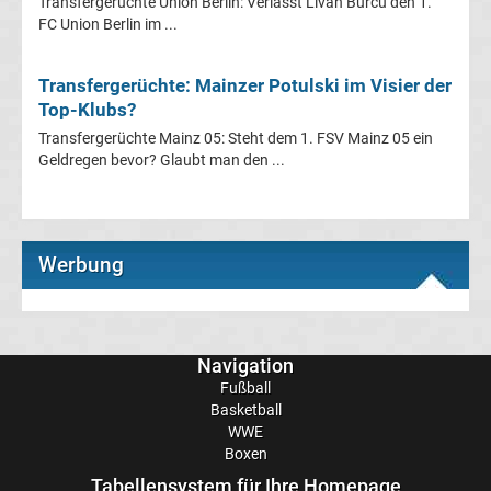
Transfergerüchte Union Berlin: Verlässt Livan Burcu den 1.
UEFA
FC Union Berlin im ...
Youth
Transfergerüchte: Mainzer Potulski im Visier der
Top-Klubs?
League
Transfergerüchte Mainz 05: Steht dem 1. FSV Mainz 05 ein
Geldregen bevor? Glaubt man den ...
Fußball
WM
Werbung
Fußball
EM
Navigation
Fußball
Frauenfußball
Basketball
WWE
Boxen
Amateurfußball
Tabellensystem für Ihre Homepage