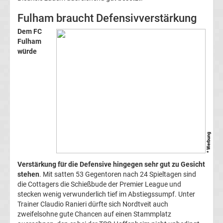
Fußballklubs
Fulham braucht Defensivverstärkung
Dem FC
Fußball
Fulham
würde
Bundesliga
2.
Liga
3.
* Werbung
Liga
Verstärkung für die Defensive hingegen sehr gut zu Gesicht
stehen
. Mit satten 53 Gegentoren nach 24 Spieltagen sind
DFB-
die Cottagers die Schießbude der Premier League und
stecken wenig verwunderlich tief im Abstiegssumpf. Unter
Trainer Claudio Ranieri dürfte sich Nordtveit auch
Pokal
zweifelsohne gute Chancen auf einen Stammplatz