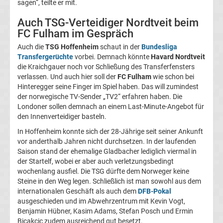
sagen“, teilte er mit.
Transfergerüchte
Auch TSG-Verteidiger Nordtveit beim
FC Fulham im Gespräch
Transferticker
Auch die
TSG Hoffenheim
schaut in der
Bundesliga
Transfergerüchte
vorbei. Demnach könnte
Havard Nordtveit
-
die Kraichgauer noch vor Schließung des Transferfensters
verlassen. Und auch hier soll der
FC Fulham
wie schon bei
Hinteregger seine Finger im Spiel haben. Das will zumindest
Meldungen
der norwegische TV-Sender „TV2“ erfahren haben. Die
Londoner sollen demnach an einem Last-Minute-Angebot für
vom
den Innenverteidiger basteln.
In Hoffenheim konnte sich der 28-Jährige seit seiner Ankunft
Transfermarkt
vor anderthalb Jahren nicht durchsetzen. In der laufenden
Saison stand der ehemalige Gladbacher lediglich viermal in
der Startelf, wobei er aber auch verletzungsbedingt
Trainerentlassungen
wochenlang ausfiel. Die TSG dürfte dem Norweger keine
Steine in den Weg legen. Schließlich ist man sowohl aus dem
Bundesliga
internationalen Geschäft als auch dem
DFB-Pokal
ausgeschieden und im Abwehrzentrum mit Kevin Vogt,
Benjamin Hübner, Kasim Adams, Stefan Posch und Ermin
Porträts
Bicakcic zudem ausreichend gut besetzt.