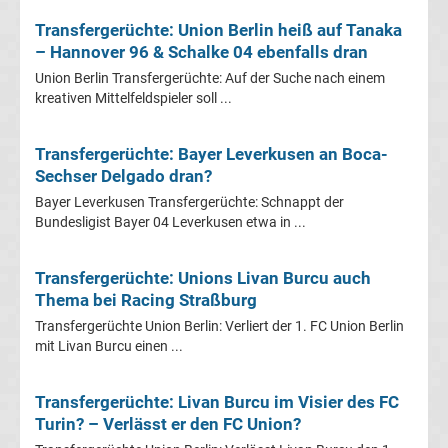
La
Transfergerüchte: Union Berlin heiß auf Tanaka
– Hannover 96 & Schalke 04 ebenfalls dran
Liga
Union Berlin Transfergerüchte: Auf der Suche nach einem
kreativen Mittelfeldspieler soll ...
Serie
Transfergerüchte: Bayer Leverkusen an Boca-
A
Sechser Delgado dran?
Bayer Leverkusen Transfergerüchte: Schnappt der
Türk.
Bundesligist Bayer 04 Leverkusen etwa in ...
Süper
Transfergerüchte: Unions Livan Burcu auch
Thema bei Racing Straßburg
Lig
Transfergerüchte Union Berlin: Verliert der 1. FC Union Berlin
mit Livan Burcu einen ...
Internat.
Transfergerüchte: Livan Burcu im Visier des FC
Fußball
Turin? – Verlässt er den FC Union?