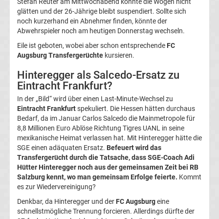
Stefan Reuter am Mittwochabend konnte die Wogen nicht
glätten und der 26-Jährige bleibt suspendiert. Sollte sich
La
noch kurzerhand ein Abnehmer finden, könnte der
Abwehrspieler noch am heutigen Donnerstag wechseln.
Liga
Eile ist geboten, wobei aber schon entsprechende
FC
Augsburg Transfergerüchte
kursieren.
Serie
Hinteregger als Salcedo-Ersatz zu
Eintracht Frankfurt?
A
In der „Bild“ wird über einen Last-Minute-Wechsel zu
Eintracht Frankfurt
spekuliert. Die Hessen hätten durchaus
Türk.
Bedarf, da im Januar Carlos Salcedo die Mainmetropole für
8,8 Millionen Euro Ablöse Richtung Tigres UANL in seine
Süper
mexikanische Heimat verlassen hat. Mit Hinteregger hätte die
SGE einen adäquaten Ersatz.
Befeuert wird das
Transfergerücht durch die Tatsache, dass SGE-Coach Adi
Lig
Hütter Hinteregger noch aus der gemeinsamen Zeit bei RB
Salzburg kennt, wo man gemeinsam Erfolge feierte.
Kommt
Internat.
es zur Wiedervereinigung?
Denkbar, da Hinteregger und der
FC Augsburg
eine
Fußball
schnellstmögliche Trennung forcieren. Allerdings dürfte der