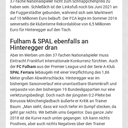
37-fache Nationalspieler nicht zum Schnäppchenpreis zu
haben sein. Schließlich ist der Linksfuß noch bis Juni 2021 an
UEFA
die Fuggerstädter gebunden, während sich sein Marktwert
auf 10 Millionen Euro beläuft. Der FCA legte im Sommer 2016
Youth
seinerseits die klubinterne Rekordablöse von 6,5 Millionen
Euro für Hinteregger auf den Tisch.
League
Fulham & SPAL ebenfalls an
Hinteregger dran
Fußball
Aber im Werben um den 37-fachen Nationalspieler muss
Eintracht Frankfurt internationale Konkurrenz fürchten. Auch
WM
der
FC Fulham
aus der Premier League und der Serie A-Klub
SPAL Ferrara
liebäugeln mit einer Verpflichtung des 1,86
Meter großen Abwehrschlacks. Hinteregger war im
Fußball
bisherigen Saisonverlauf eine unantastbare Stammkraft und
verpasste von den bisherigen 19 Bundesligapartien nur eine
EM
verletzungsbedingt. Doch nach der jüngsten 0:2-Pleite bei
Borussia Mönchengladbach äußerte er Kritik an Trainer
Baum. „Man sieht, dass wir noch tiefer im Sumpf stecken, da
Frauenfußball
geht gar nichts. Wir betteln ums Gegentor. Das ganze Jahr
2018 ist die Kurve nach unten gegangen. Ich kann nichts
Amateurfußball
Positives, aber auch nichts Negatives über den Trainer