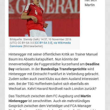
hat sich
Martin
Champions
League
Europa
Bildquelle: Steindy (talk) 14:37, 10 November 2016
(UTC) CC BY-SA 3.0 [
CC BY-SA 3.0
],
via Wikimedia
League
Commons
(Bild bearbeitet)
Hinteregger mit seiner öffentlichen Kritik an Trainer Manuel
Europa
Baum ins Abseits katapultiert. Nun könnte der
Innenverteidiger die Fuggerstädter kurzerhand am
Deadline
Conference
Day
verlassen. In der
Bundesliga Transfergerüchte
wird
Hinteregger mit Eintracht Frankfurt in Verbindung gebracht.
Zudem sollen auch zwei Klubs aus dem Ausland interessiert
League
sein. Bei der TSG Hoffenheim bahnt sich ebenfalls ein
Wechsel an. Kehrt Havard Nordtveit nach London zurück?
Premier
Das Tischtuch zwischen dem FC Augsburg und
Martin
Hinteregger
ist zerschnitten. Auch ein mehrstündiges
League
Gespräch zwischen dem Verteidiger und FCA-Manager