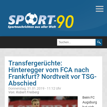
Fußball
Bundesliga
2.
Liga
Transfergerüchte:
3.
Hinteregger vom FCA nach
Frankfurt? Nordtveit vor TSG-
Liga
Abschied
Donnerstag, 31.01.2019 - 11:12 Uhr
DFB-
Von: Robert Freiberg
Beim FC
Pokal
Augsburg