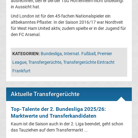
ausrechnen, den er bei der TSG Hoffenheim nicht unbedingt
Champions
in Aussicht hat.
Und London ist für den 45-fachen Nationalspieler ein
League
altbekanntes Pflaster. In der Saison 2016/17 war Nordtveit
für West Ham United aktiv, zudem spielte er in der Jugend für
den FC Arsenal.
Europa
League
KATEGORIEN:
Bundesliga
,
Internat. Fußball
,
Premier
League
,
Transfergerüchte
,
Transfergerüchte Eintracht
Europa
Frankfurt
Conference
Aktuelle Transfergerüchte
League
Top-Talente der 2. Bundesliga 2025/26:
Premier
Marktwerte und Transferkandidaten
Kaum ist die Saison auch in der 2. Liga beendet, geht schon
League
das Tauziehen auf dem Transfermarkt ...