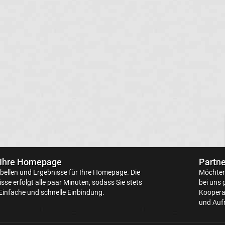
 Ihre Homepage
Partne
bellen
und Ergebnisse für Ihre Homepage. Die
Möchten 
sse erfolgt alle paar Minuten, sodass Sie stets
bei uns 
Einfache und schnelle Einbindung.
Kooperat
und Aufr