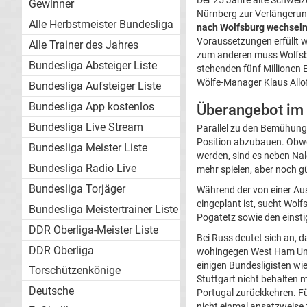
Der 25 Jahre alte Schweiz
Gewinner
Nürnberg zur Verlängerung
Alle Herbstmeister Bundesliga
nach Wolfsburg wechsel
Voraussetzungen erfüllt 
Alle Trainer des Jahres
zum anderen muss Wolfsbur
Bundesliga Absteiger Liste
stehenden fünf Millionen 
Wölfe-Manager Klaus Allofs
Bundesliga Aufsteiger Liste
Bundesliga App kostenlos
Überangebot im 
Bundesliga Live Stream
Parallel zu den Bemühung
Position abzubauen. Obwoh
Bundesliga Meister Liste
werden, sind es neben Nal
Bundesliga Radio Live
mehr spielen, aber noch gü
Bundesliga Torjäger
Während der von einer Au
eingeplant ist, sucht Wol
Bundesliga Meistertrainer Liste
Pogatetz sowie den einst
DDR Oberliga-Meister Liste
Bei Russ deutet sich an, 
DDR Oberliga
wohingegen West Ham Unite
einigen Bundesligisten wi
Torschützenkönige
Stuttgart nicht behalten 
Deutsche
Portugal zurückkehren. Für
nicht einmal ansatzweis