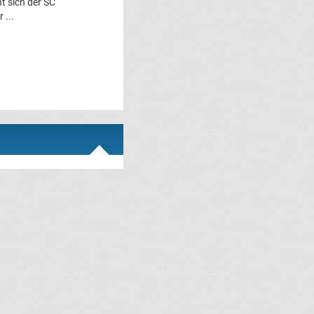
t sich der SC
 ...