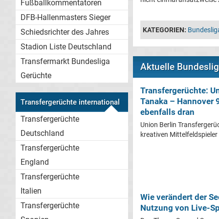
Fußballkommentatoren
DFB-Hallenmasters Sieger
KATEGORIEN:
Bundeslig
Schiedsrichter des Jahres
Stadion Liste Deutschland
Transfermarkt Bundesliga
Aktuelle Bundesli
Gerüchte
Transfergerüchte: Un
Tanaka – Hannover 9
Transfergerüchte international
ebenfalls dran
Transfergerüchte
Union Berlin Transfergerü
Deutschland
kreativen Mittelfeldspieler s
Transfergerüchte
England
Transfergerüchte
Italien
Wie verändert der S
Transfergerüchte
Nutzung von Live-Sp