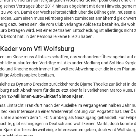
er hat sich bereits am vergangenen Wochenende klar positioniert und ein
 seines Vertrages über 2014 hinaus abgelehnt mit dem Hinweis, gerne m
n
zu wollen. Damit der Wechsel tatsächlich über die Bühne geht, müssen 
werden. Zum einen muss Nürnberg einen zumindest annähernd gleichwert
g dazu bereit sein, die vom Club verlangte Ablöse zu bezahlen, die woh
Euro betragen wird. Mit einer zeitnahen Entscheidung ist allerdings nich
 betont hat, in der Personalie keine Eile zu haben.
Kader vom Vfl Wolfsburg
en um Klose muss Allofs es schaffen, das vorhandene Überangebot auf de
l die auslaufenden Verträge mit Alexander Madlung und Sotirios Kyrgia
do und Knoche noch immer fünf weitere Abwehrspieler, die in den Planun
ltige Arbeitspapiere besitzen.
sleihe zu Dynamo Dresden zurückkehrende Bjarne Thoelke zunächst in d
fsburg nach Abnehmern für die zuletzt ebenfalls verliehenen Marco Russ,
igen
12-Millionen-Euro-Einkauf Simon Kjaer
.
dass Eintracht Frankfurt nach der Ausleihe im vergangenen halben Jahr nu
d kein Interesse an einer Weiterverpflichtung von Pogatetz hat. Der Öst
e unter anderem dem 1. FC Nürnberg als Neuzugang gehandelt. Für Felipe
möchte, gibt es hingegen in Deutschland wohl keinen Markt, doch könnte d
 Kjaer dürfte es derweil einige Interessenten geben, doch wird Wolfsburg
e zurückbekommen.