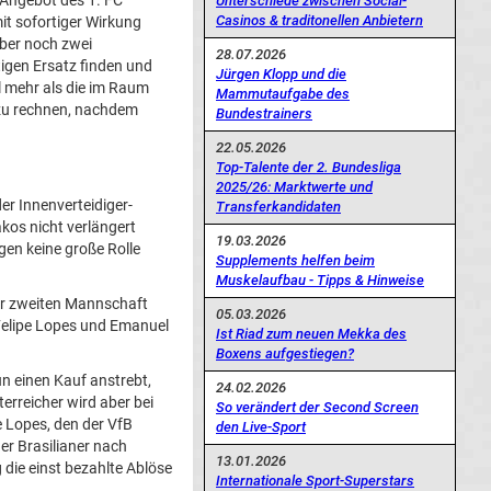
 Angebot des 1. FC
Unterschiede zwischen Social-
Casinos & traditonellen Anbietern
it sofortiger Wirkung
aber noch zwei
28.07.2026
igen Ersatz finden und
Jürgen Klopp und die
l mehr als die im Raum
Mammutaufgabe des
t zu rechnen, nachdem
Bundestrainers
22.05.2026
Top-Talente der 2. Bundesliga
2025/26: Marktwerte und
r Innenverteidiger-
Transferkandidaten
kos nicht verlängert
19.03.2026
gen keine große Rolle
Supplements helfen beim
Muskelaufbau - Tipps & Hinweise
er zweiten Mannschaft
05.03.2026
 Felipe Lopes und Emanuel
Ist Riad zum neuen Mekka des
Boxens aufgestiegen?
n einen Kauf anstrebt,
24.02.2026
erreicher wird aber bei
So verändert der Second Screen
 Lopes, den der VfB
den Live-Sport
er Brasilianer nach
13.01.2026
 die einst bezahlte Ablöse
Internationale Sport-Superstars