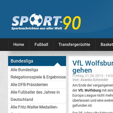
Home
Fußball
Transfergerüchte
Basket
Bundesliga
VfL Wolfsbu
gehen
Alle Bundesliga
Freitag, 21.06.2013 - 14:
Relegationsspiele & Ergebnisse
Von: Asanka Schneider
Alle DFB-Präsidenten
Am Ende der vergangenen 
der
VfL Wolfsburg
mit ein
Alle Fußballer des Jahres in
Europa League nicht mehr 
Deutschland
überlassen und eine weite
gefunden ist.
Alle Fritz-Walter-Medaillen-