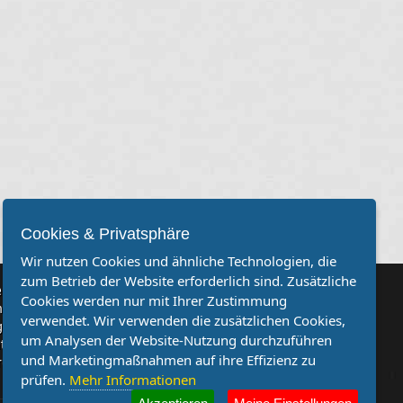
Cookies & Privatsphäre
Wir nutzen Cookies und ähnliche Technologien, die
zum Betrieb der Website erforderlich sind. Zusätzliche
rvereine
Cookies werden nur mit Ihrer Zustimmung
Sie, dass auch Ihr Verein mehr Beachtung findet? Dann sind Sie
verwendet. Wir verwenden die zusätzlichen Cookies,
genau richtig. Wir suchen Ihren Verein für eine kostenlose
um Analysen der Website-Nutzung durchzuführen
ion. Veröffentlichen Sie Ihre Spielberichte, Sportnachrichten
und Marketingmaßnahmen auf ihre Effizienz zu
ufe bei uns!
prüfen.
Mehr Informationen