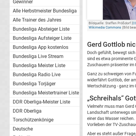
Gewinner
Alle Herbstmeister Bundesliga
Alle Trainer des Jahres
Bildquelle: Steffen Prößdorf [
CC
Wikimedia Commons
(Bild bea
Bundesliga Absteiger Liste
Bundesliga Aufsteiger Liste
Gerd Gottlob nic
Bundesliga App kostenlos
Doch gefühlt, bewegt sich
Bundesliga Live Stream
sind es etwa prominente 
Zuschauern präsenter im K
Bundesliga Meister Liste
Ganz zu schweigen von 
Bundesliga Radio Live
widerfährt Gottlob, der a
Bundesliga Torjäger
Wertschätzung - ganz im 
Bundesliga Meistertrainer Liste
„Schreihals“ Go
DDR Oberliga-Meister Liste
Vielmehr muss man Gerd G
DDR Oberliga
Landschaft unterwegs sind
einer das Wasser reichen.
Torschützenkönige
Vorlieben der TV-Zuschau
Deutsche
Aber es steht außer Frage