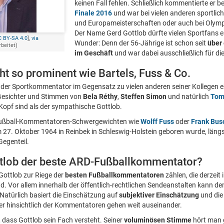
keinen Fall fehlen. Schließlich kommentierte er b
Finale 2016
und war bei vielen anderen sportlic
und Europameisterschaften oder auch bei Olympi
Der Name Gerd Gottlob dürfte vielen Sportfans ei
 BY-SA 4.0
],
via
Wunder: Denn der 56-Jährige ist schon seit
über
rbeitet)
im Geschäft
und war dabei ausschließlich für die
ht so prominent wie Bartels, Fuss & Co.
 der Sportkommentator im Gegensatz zu vielen anderen seiner Kollegen e
Gesichter und Stimmen von
Bela Réthy
,
Steffen Simon
und natürlich
Tom
opf sind als der sympathische Gottlob.
Fußball-Kommentatoren-Schwergewichten wie
Wolff Fuss
oder
Frank Bu
m 27. Oktober 1964 in Reinbek in Schleswig-Holstein geboren wurde, längs
Gegenteil.
ttlob der beste ARD-Fußballkommentator?
ottlob zur Riege der
besten Fußballkommentatoren
zählen, die derzeit
. Vor allem innerhalb der öffentlich-rechtlichen Sendeanstalten kann 
 Natürlich basiert die Einschätzung auf
subjektiver Einschätzung
und die
er hinsichtlich der Kommentatoren gehen weit auseinander.
, dass Gottlob sein Fach versteht. Seiner
voluminösen Stimme
hört man g