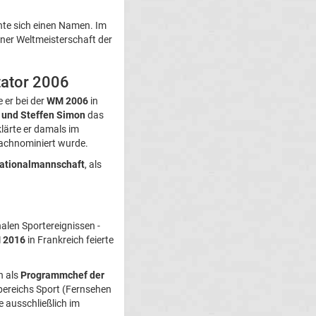
te sich einen Namen. Im
iner Weltmeisterschaft der
tator 2006
 er bei der
WM 2006
in
 und Steffen Simon
das
rklärte er damals im
nachnominiert wurde.
Nationalmannschaft
, als
nalen Sportereignissen -
 2016
in Frankreich feierte
n als
Programmchef der
ereichs Sport (Fernsehen
 ausschließlich im