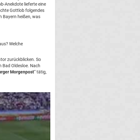
ob-Anekdote lieferte eine
schte Gottlob folgendes
ch Bayern heißen, was
aus? Welche
tor zurückblicken. So
in Bad Oldesloe. Nach
rger Morgenpost
“ tätig,