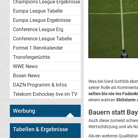
Champions League Ergebnisse
Europa League Tabelle
Europa League Ergebnisse
Conference League Erg.
Conference League Tabelle
Formel 1 Rennkalender
Transfergerüchte
WWE News
Boxen News
Was bei Gerd Gottlob ebenf
DAZN Programm & Infos
seiner Rolle als Kommenta
Telekom Eishockey live im TV
selten bis nie ins Fadenkr
einem wahren
Shitstorm
a
Werbung
Bauern statt Ba
Auch diese zumeist schwe
Wertschätzung und als Na
Tabellen & Ergebnisse
Als ein weiteres Qualität