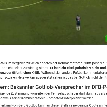
alls im Vergleich zu vielen anderen der Kommentatoren-Zunft positiv auffäl
tor nicht selbst zu wichtig nimmt.
Er ist nicht eitel, polarisiert nicht u
euz der öffentlichen Kritik
. Während sich andere Fußballkommentatoren 
uf sozialen Netzwerken ausgesetzt sehen, ist das bei Gottlob nicht der Fa
yern: Bekannter Gottlob-Versprecher im DFB-
igende Zustimmung vonseiten der Fernsehzuschauer darf durchaus als ei
chweis seiner Kommentatoren-Kompetenz interpretiert werden.
smerkmal von Gerd Gottlob kann an dieser Stelle seine geringe Quote an F