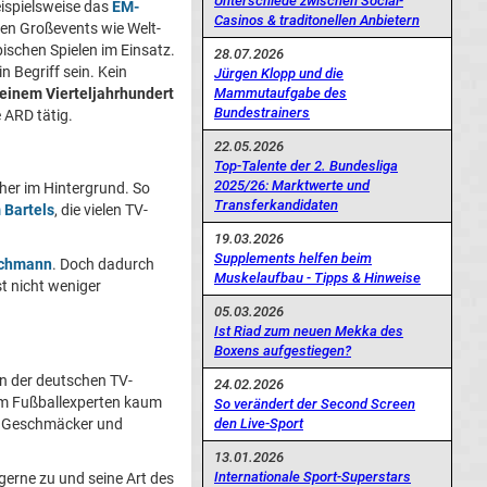
Unterschiede zwischen Social-
eispielsweise das
EM-
Casinos & traditonellen Anbietern
hen Großevents wie Welt-
schen Spielen im Einsatz.
28.07.2026
n Begriff sein. Kein
Jürgen Klopp und die
Mammutaufgabe des
 einem Vierteljahrhundert
Bundestrainers
 ARD tätig.
22.05.2026
Top-Talente der 2. Bundesliga
2025/26: Marktwerte und
her im Hintergrund. So
Transferkandidaten
 Bartels
, die vielen TV-
19.03.2026
Supplements helfen beim
schmann
. Doch dadurch
Muskelaufbau - Tipps & Hinweise
t nicht weniger
05.03.2026
Ist Riad zum neuen Mekka des
Boxens aufgestiegen?
 in der deutschen TV-
24.02.2026
dem Fußballexperten kaum
So verändert der Second Screen
den Live-Sport
 Geschmäcker und
13.01.2026
Internationale Sport-Superstars
erne zu und seine Art des