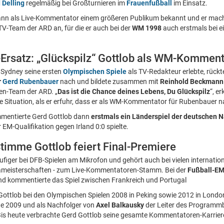
 Delling
regelmäßig bei Großturnieren im
Frauenfußball
im Einsatz.
nn als Live-Kommentator einem größeren Publikum bekannt und er mach
TV-Team der ARD an, für die er auch bei der
WM 1998
auch erstmals bei e
Ersatz: „Glückspilz“ Gottlob als WM-Kommen
Sydney seine ersten
Olympischen Spiele
als TV-Redakteur erlebte, rückte
r
Gerd Rubenbauer
nach und bildete zusammen mit
Reinhold Beckmann
en-Team der ARD. „
Das ist die Chance deines Lebens, Du Glückspilz
“, e
ie Situation, als er erfuhr, dass er als WM-Kommentator für Rubenbauer 
entierte Gerd Gottlob dann
erstmals ein Länderspiel der deutschen 
EM-Qualifikation gegen Irland 0:0 spielte.
imme Gottlob feiert Final-Premiere
ufiger bei DFB-Spielen am Mikrofon und gehört auch bei vielen internatio
ameisterschaften - zum Live-Kommentatoren-Stamm. Bei der
Fußball-EM
d kommentierte das Spiel zwischen Frankreich und Portugal
Gottlob bei den Olympischen Spielen 2008 in Peking sowie 2012 in Londo
nde 2009 und als Nachfolger von
Axel Balkausky
der Leiter des Programmb
is heute verbrachte Gerd Gottlob seine gesamte Kommentatoren-Karriere