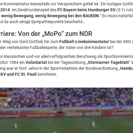
e-Kommentator keinesfalls vor Versprechern gefeit ist. Ein lustiges Gottl
 2014
. Im Zweitrundenspiel des
FC Bayern beim Hamburger SV
(3:1) rut
h wenig Bewegung, wenig Bewegung bei den BAUERN
.“ Es muss natürli
und da auch einige Sympathiepunkte bescherte…
rriere: Von der „MoPo“ zum NDR
der Weg von Gerd Gottlob hin zum
Fußball-Livekommentator
bei der ARD 
er verheiratete Fußballexperte, der Vater von drei Kindern ist?
hr klassischen und vor allem erfolgreichen Berufsweg als Sportkommenta
bitur 1984 ein
Volontariat
bei der Tageszeitung „
Stormarner Tageblatt
“ 
ng war er fünf Jahre in der Sportredaktion der Boulevardzeitung „
Hambu
SV und FC St. Pauli
berichtete.