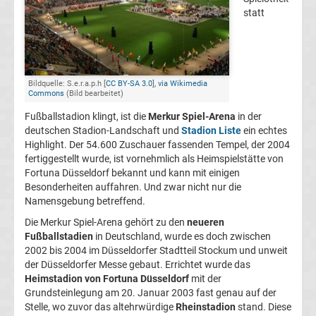
Präsidenten
statt
Alle
Fußballer
Bildquelle: S.e.r.a.p.h [
CC BY-SA 3.0
],
via Wikimedia
Commons
(Bild bearbeitet)
des
Fußballstadion klingt, ist die
Merkur Spiel-Arena
in der
deutschen Stadion-Landschaft und
Stadion Liste
ein echtes
Highlight. Der 54.600 Zuschauer fassenden Tempel, der 2004
Jahres
fertiggestellt wurde, ist vornehmlich als Heimspielstätte von
Fortuna Düsseldorf bekannt und kann mit einigen
in
Besonderheiten auffahren. Und zwar nicht nur die
Namensgebung betreffend.
Deutschland
Die Merkur Spiel-Arena gehört zu den
neueren
Fußballstadien
in Deutschland, wurde es doch zwischen
2002 bis 2004 im Düsseldorfer Stadtteil Stockum und unweit
Alle
der Düsseldorfer Messe gebaut. Errichtet wurde das
Heimstadion von Fortuna Düsseldorf
mit der
Fritz-
Grundsteinlegung am 20. Januar 2003 fast genau auf der
Stelle, wo zuvor das altehrwürdige
Rheinstadion
stand. Diese