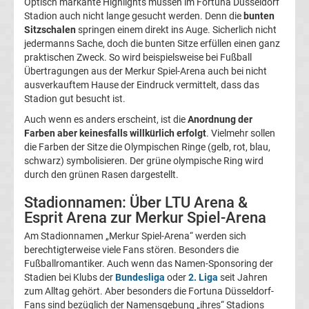
Optisch markante Highlights müssen im Fortuna Düsseldorf
Stadion auch nicht lange gesucht werden. Denn die
bunten
des
Sitzschalen
springen einem direkt ins Auge. Sicherlich nicht
jedermanns Sache, doch die bunten Sitze erfüllen einen ganz
praktischen Zweck. So wird beispielsweise bei Fußball
Jahres
Übertragungen aus der Merkur Spiel-Arena auch bei nicht
ausverkauftem Hause der Eindruck vermittelt, dass das
Stadion
Stadion gut besucht ist.
Auch wenn es anders erscheint, ist die
Anordnung der
Liste
Farben aber keinesfalls willkürlich erfolgt
. Vielmehr sollen
die Farben der Sitze die Olympischen Ringe (gelb, rot, blau,
Deutschland
schwarz) symbolisieren. Der grüne olympische Ring wird
durch den grünen Rasen dargestellt.
Transfermarkt
Stadionnamen: Über LTU Arena &
Esprit Arena zur Merkur Spiel-Arena
Bundesliga
Am Stadionnamen „Merkur Spiel-Arena“ werden sich
berechtigterweise viele Fans stören. Besonders die
Gerüchte
Fußballromantiker. Auch wenn das Namen-Sponsoring der
Stadien bei Klubs der
Bundesliga
oder
2. Liga
seit Jahren
zum Alltag gehört. Aber besonders die Fortuna Düsseldorf-
Top-
Aktuell
Fans sind bezüglich der Namensgebung „ihres“ Stadions