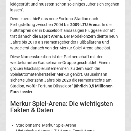
leidgeprüft und mussten schon so einiges „über sich ergehen
lassen“.
Bundesliga
Denn zuerst hieß das neue Fortuna-Stadion nach
Fertigstellung zwischen 2004 bis
2009 LTU Arena
. In die
Tabelle
Fußstapfen der in Düsseldorf ansässigen Fluggesellschaft
trat danach
die Esprit Arena
. Der Modekonzern diente neun
Bundesliga
Jahre bis 2018 als Namensgeber der Fußballarena und
wurde erst danach von der Merkur Spiel-Arena abgelöst.
Ergebnisse
Diese Namenskreation ist der Partnerschaft mit der
weltbekannten Gauselmann-Gruppe geschuldet. Einem
großen Glücksspielunternehmen, zu dem auch der
2.
Spielautomatenhersteller Merkur gehört. Gauselmann
sicherte über zehn Jahre bis 2028 die Namensrechte am
Liga
Stadion, wofür Fortuna Düsseldorf
jährlich 3,5 Millionen
Euro
kassiert.
Ergebnisse
Merkur Spiel-Arena: Die wichtigsten
Fakten & Daten
3.
Stadionname: Merkur Spiel-Arena
Liga
Historische Namen: LTU Arena, Esprit Arena