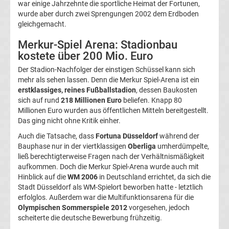
war einige Jahrzehnte die sportliche Heimat der Fortunen,
Walter-
wurde aber durch zwei Sprengungen 2002 dem Erdboden
gleichgemacht.
Medaillen-
Merkur-Spiel Arena: Stadionbau
Gewinner
kostete über 200 Mio. Euro
Der Stadion-Nachfolger der einstigen Schüssel kann sich
mehr als sehen lassen. Denn die Merkur Spiel-Arena ist ein
Alle
erstklassiges, reines Fußballstadion
, dessen Baukosten
sich auf rund
218 Millionen Euro
beliefen. Knapp 80
Herbstmeister
Millionen Euro wurden aus öffentlichen Mitteln bereitgestellt.
Das ging nicht ohne Kritik einher.
Bundesliga
Auch die Tatsache, dass
Fortuna Düsseldorf
während der
Bauphase nur in der viertklassigen
Oberliga
umherdümpelte,
Alle
ließ berechtigterweise Fragen nach der Verhältnismäßigkeit
aufkommen. Doch die Merkur Spiel-Arena wurde auch mit
Hinblick auf die
WM 2006
in Deutschland errichtet, da sich die
Trainer
Stadt Düsseldorf als WM-Spielort beworben hatte - letztlich
erfolglos. Außerdem war die Multifunktionsarena für die
des
Olympischen Sommerspiele 2012
vorgesehen, jedoch
scheiterte die deutsche Bewerbung frühzeitig.