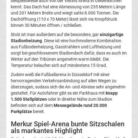
beispielsweise auch von der Veltins Arena in Gelsenkirchen
kennt. Das Dach hat eine Abmessung von 235 Metern Länge
DDR
und 201 Metern Breite und wiegt satte 8.000 Tonnen. Die
Dachöffnung (110 x 70 Meter) lässt sich via Knopfdruck
binnen 30 Minuten öffnen / schließen.
Oberliga
Stolz ist man außerdem auf die besondere, gar
einzigartige
Stadionheizung
. Diese ist eine hochmoderne Kombination
Torschützenkönige
aus Fußbodenheizung, Gasstrahlern und Luftheizung und
sorgt bei geschlossenem Stadiondach dafür, dass es auch im
Deutsche
Winter auf den Tribünen angenehm warm bleibt. Die
Temperatur belaufen sich auf mindestens 15 Grad.
Fußballkommentatoren
Zudem weiß die Fußballarena in Düsseldorf mit einer
hervorragenden Verkehrsanbindung auf allen Wegen zu
überzeugen, sodass sich die An- und Abreise sehr angenehm
DFB-
gestaltet. Für Autofahrer gibt es ein Parkhaus mit
knapp
1.500 Stellplätzen
oder in direkter Nähe zum Stadion
Hallenmasters
befinden sich auf dem
Messegelände rund 20.000
Parkplätze
bereit.
Sieger
Merkur Spiel-Arena bunte Sitzschalen
als markantes Highlight
Schiedsrichter