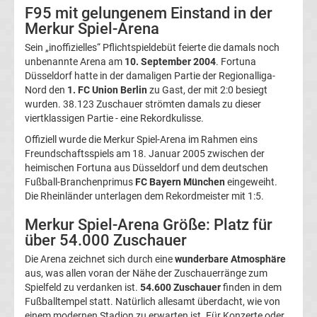
Jahres
F95 mit gelungenem Einstand in der
Merkur Spiel-Arena
Bundesliga
Sein „inoffizielles“ Pflichtspieldebüt feierte die damals noch
unbenannte Arena am
10. September 2004
. Fortuna
Absteiger
Düsseldorf hatte in der damaligen Partie der Regionalliga-
Nord den
1. FC Union Berlin
zu Gast, der mit 2:0 besiegt
wurden. 38.123 Zuschauer strömten damals zu dieser
Liste
viertklassigen Partie - eine Rekordkulisse.
Offiziell wurde die Merkur Spiel-Arena im Rahmen eins
Bundesliga
Freundschaftsspiels am 18. Januar 2005 zwischen der
heimischen Fortuna aus Düsseldorf und dem deutschen
Aufsteiger
Fußball-Branchenprimus
FC Bayern München
eingeweiht.
Die Rheinländer unterlagen dem Rekordmeister mit 1:5.
Liste
Merkur Spiel-Arena Größe: Platz für
über 54.000 Zuschauer
Bundesliga
Die Arena zeichnet sich durch eine
wunderbare Atmosphäre
aus, was allen voran der Nähe der Zuschauerränge zum
App
Spielfeld zu verdanken ist.
54.600 Zuschauer
finden in dem
Fußballtempel statt. Natürlich allesamt überdacht, wie von
kostenlos
einem modernen Stadion zu erwarten ist. Für Konzerte oder