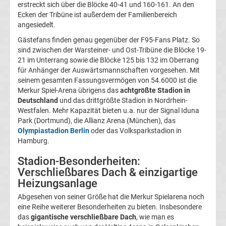
erstreckt sich über die Blöcke 40-41 und 160-161. An den
Ecken der Tribüne ist außerdem der Familienbereich
Bundesliga
angesiedelt.
Gästefans finden genau gegenüber der F95-Fans Platz. So
Torjäger
sind zwischen der Warsteiner- und Ost-Tribüne die Blöcke 19-
21 im Unterrang sowie die Blöcke 125 bis 132 im Oberrang
für Anhänger der Auswärtsmannschaften vorgesehen. Mit
Bundesliga
seinem gesamten Fassungsvermögen von 54.6000 ist die
Merkur Spiel-Arena übrigens das
achtgrößte Stadion in
Meistertrainer
Deutschland
und das drittgrößte Stadion in Nordrhein-
Westfalen. Mehr Kapazität bieten u.a. nur der Signal Iduna
Park (Dortmund), die Allianz Arena (München), das
Liste
Olympiastadion Berlin
oder das Volksparkstadion in
Hamburg.
DDR
Stadion-Besonderheiten:
Verschließbares Dach & einzigartige
Oberliga-
Heizungsanlage
Meister
Abgesehen von seiner Größe hat die Merkur Spielarena noch
eine Reihe weiterer Besonderheiten zu bieten. Insbesondere
das
gigantische verschließbare Dach
, wie man es
Liste