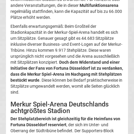
andere Veranstaltungen, die in dieser
Multifunktionsarena
regelmäßig stattfinden, kann die Kapazität auf bis zu 66.000
Bundesliga
Plätze erhöht werden.
Ebenfalls erwartungsgemäß: Beim Großteil der
Live
Stadionkapazität in der Merkur-Spiel-Arena handelt es sich
um Sitzplätze. Genauer gesagt gibt es 44.683 Sitzplätze
Stream
inklusive diverser Business- und Event-Logen auf der Merkur-
Tribüne. Hinzu kommen 9.917 Stehplätze. Diese waren
ursprünglich nicht vorgesehen und die Arena ausschließlich
Bundesliga
mit Sitzplätzen konzipiert.
Doch dem Widerstand und einer
Initiative der Fans von Fortuna Düsseldorf ist zu verdanken,
Meister
dass die Merkur Spiel-Arena im Nachgang mit Stehplätzen
bestückt wurde
. Diese können bei Bedarf praktischerweise in
Sitzplätze umgewandelt werden, womit alle Seiten glücklich
Liste
sind.
Merkur Spiel-Arena Deutschlands
Bundesliga
achtgrößtes Stadion
Radio
Der Stehplatzbereich ist gleichzeitig für die Heimfans von
Fortuna Düsseldorf reserviert
, der sich im Unter- und
Oberrang der Südtribüne befindet. Der Supporters-Block
Live