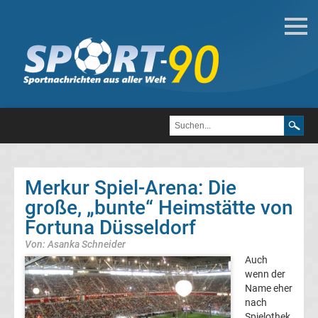
Bundesliga
Alle
Bundesliga
Relegationsspiele
Merkur Spiel-Arena: Die
&
große, „bunte“ Heimstätte von
Fortuna Düsseldorf
Ergebnisse
Von: Asanka Schneider
Auch
Alle
wenn der
Name eher
DFB-
nach
Spielothek