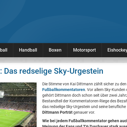
ball
Handball
Boxen
Motorsport
Eishocke
: Das redselige Sky-Urgestein
Die Stimme von Kai Dittmann zählt sicher zu den
Fußballkommentatoren
. Vor allem Sky-Kunden d
gehört Dittmann doch schon seit über zwei Jah
Bestandteil der Kommentatoren-Riege des Bezahl
das redselige Sky-Urgestein und seine beruflich
Dittmann Porträt
genauer vor.
Wie bei jedem Fußballkommentator gehen auch
Meinung der Fans und TV-Zuschauer stark aus