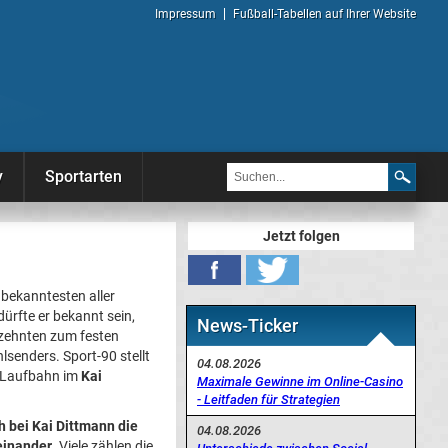
Impressum
Fußball-Tabellen auf Ihrer Website
y
Sportarten
Jetzt folgen
 bekanntesten aller
ürfte er bekannt sein,
News-Ticker
rzehnten zum festen
senders. Sport-90 stellt
04.08.2026
e Laufbahn im
Kai
Maximale Gewinne im Online-Casino
- Leitfaden für Strategien
 bei Kai Dittmann die
04.08.2026
einander
. Viele zählen die