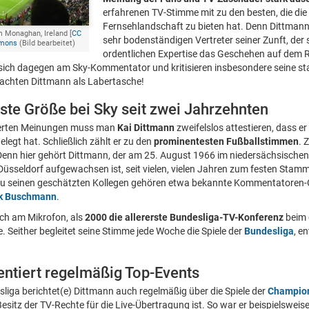
erfahrenen TV-Stimme mit zu den besten, die die
Fernsehlandschaft zu bieten hat. Denn Dittmann 
 Monaghan, Ireland [
CC
sehr bodenständigen Vertreter seiner Zunft, der 
mmons
(Bild bearbeitet)
ordentlichen Expertise das Geschehen auf dem 
sich dagegen am Sky-Kommentator und kritisieren insbesondere seine st
erachten Dittmann als Labertasche!
ste Größe bei Sky seit zwei Jahrzehnten
zierten Meinungen muss man
Kai Dittmann
zweifelslos attestieren, dass er 
legt hat. Schließlich zählt er zu den
prominentesten Fußballstimmen
. 
Denn hier gehört Dittmann, der am 25. August 1966 im niedersächsische
sseldorf aufgewachsen ist, seit vielen, vielen Jahren zum festen Stam
u seinen geschätzten Kollegen gehören etwa bekannte Kommentatoren
k Buschmann
.
ch am Mikrofon, als
2000 die allererste Bundesliga-TV-Konferenz
beim 
. Seither begleitet seine Stimme jede Woche die Spiele der
Bundesliga
, e
tiert regelmäßig Top-Events
iga berichtet(e) Dittmann auch regelmäßig über die Spiele der
Champio
Besitz der TV-Rechte für die Live-Übertragung ist. So war er beispielsweis