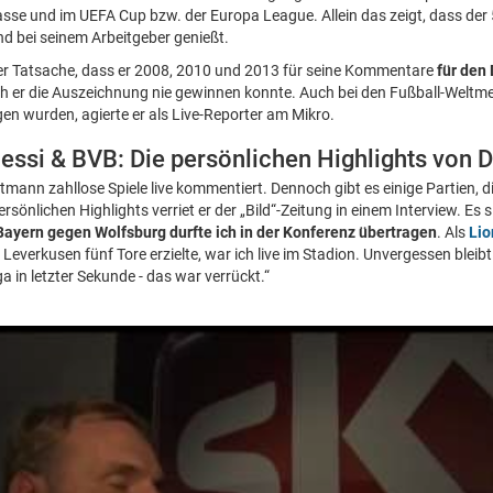
asse und im UEFA Cup bzw. der Europa League. Allein das zeigt, dass der
d bei seinem Arbeitgeber genießt.
r Tatsache, dass er 2008, 2010 und 2013 für seine Kommentare
für den
h er die Auszeichnung nie gewinnen konnte. Auch bei den Fußball-Weltm
gen wurden, agierte er als Live-Reporter am Mikro.
ssi & BVB: Die persönlichen Highlights von 
ttmann zahllose Spiele live kommentiert. Dennoch gibt es einige Partien, 
sönlichen Highlights verriet er der „Bild“-Zeitung in einem Interview. Es si
ayern gegen Wolfsburg durfte ich in der Konferenz übertragen
. Als
Lio
verkusen fünf Tore erzielte, war ich live im Stadion. Unvergessen bleibt 
 in letzter Sekunde - das war verrückt.“