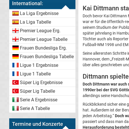
International:
Kai Dittmann st
La Liga Ergebnisse
Doch bevor Kai Dittmann 
La Liga Tabelle
war er für die öffentlich-
seinem Studium der Publizi
Premier League Erg.
später jahrelang in Hambu
Premier League Tabelle
Töchter auch als Reporte
Fußball-WM 1998 und EM
Frauen Bundesliga Erg.
Seine allerersten Schritte
Frauen Bundesliga Tabelle
Hannover, dem „Freizeit-
Ligue 1 Ergebnisse
über alles geschrieben und
Ligue 1 Tabelle
Dittmann spielte
Süper Lig Ergebnisse
Doch Dittmann war auch se
1990er bei der SVG Götti
Süper Lig Tabelle
allerdings seine Handsch
Serie A Ergebnisse
Rückblickend sicher eine g
Serie A Tabelle
hat. Außerdem ist der Ber
jeden Arbeitstag.“
Doch wa
passiert und dass man da
Termine und Konzerte
Herausforderung besteht 