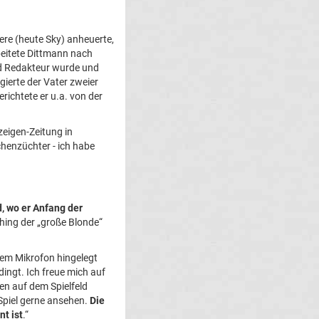
re (heute Sky) anheuerte,
beitete Dittmann nach
end Redakteur wurde und
gierte der Vater zweier
richtete er u.a. von der
zeigen-Zeitung in
henzüchter - ich habe
d, wo er Anfang der
hing der „große Blonde“
 dem Mikrofon hingelegt
ingt. Ich freue mich auf
ten auf dem Spielfeld
Spiel gerne ansehen.
Die
t ist
.“