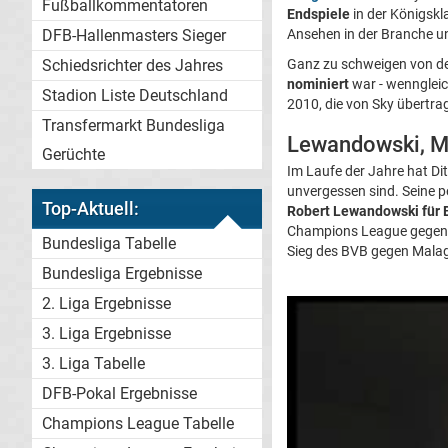
Fußballkommentatoren
Endspiele
in der Königskl
DFB-Hallenmasters Sieger
Ansehen in der Branche un
Schiedsrichter des Jahres
Ganz zu schweigen von de
nominiert
war - wenngleic
Stadion Liste Deutschland
2010, die von Sky übertra
Transfermarkt Bundesliga
Lewandowski, Me
Gerüchte
Im Laufe der Jahre hat Di
unvergessen sind. Seine per
Top-Aktuell:
Robert Lewandowski für B
Champions League gegen Le
Bundesliga Tabelle
Sieg des BVB gegen Malaga
Bundesliga Ergebnisse
2. Liga Ergebnisse
3. Liga Ergebnisse
3. Liga Tabelle
DFB-Pokal Ergebnisse
Champions League Tabelle