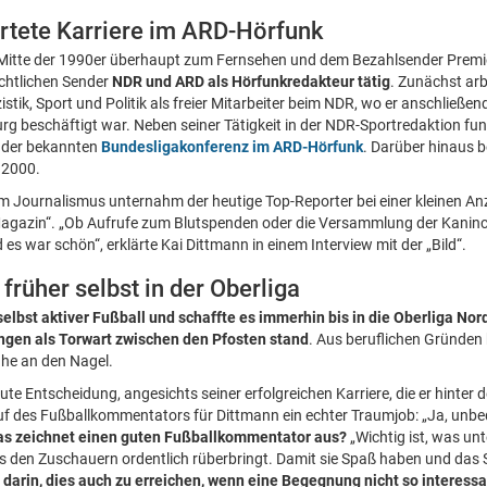
artete Karriere im ARD-Hörfunk
Mitte der 1990er überhaupt zum Fernsehen und dem Bezahlsender Premie
rechtlichen Sender
NDR und ARD als Hörfunkredakteur tätig
. Zunächst ar
stik, Sport und Politik als freier Mitarbeiter beim NDR, wo er anschließ
rg beschäftigt war. Neben seiner Tätigkeit in der NDR-Sportredaktion fun
r der bekannten
Bundesligakonferenz im ARD-Hörfunk
. Darüber hinaus be
 2000.
 im Journalismus unternahm der heutige Top-Reporter bei einer kleinen An
Magazin“. „Ob Aufrufe zum Blutspenden oder die Versammlung der Kaninc
 es war schön“, erklärte Kai Dittmann in einem Interview mit der „Bild“.
 früher selbst in der Oberliga
lbst aktiver Fußball und schaffte es immerhin bis in die Oberliga Nor
ngen als Torwart zwischen den Pfosten stand
. Aus beruflichen Gründen 
uhe an den Nagel.
ute Entscheidung, angesichts seiner erfolgreichen Karriere, die er hinter
uf des Fußballkommentators für Dittmann ein echter Traumjob: „Ja, unbed
s zeichnet einen guten Fußballkommentator aus?
„Wichtig ist, was un
s den Zuschauern ordentlich rüberbringt. Damit sie Spaß haben und das 
darin, dies auch zu erreichen, wenn eine Begegnung nicht so interessan