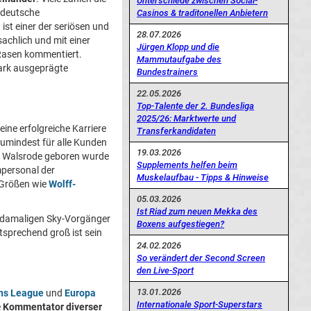
Unterschiede zwischen Social-
 deutsche
Casinos & traditonellen Anbietern
ist einer der seriösen und
28.07.2026
sachlich und mit einer
Jürgen Klopp und die
Rasen kommentiert.
Mammutaufgabe des
ark ausgeprägte
Bundestrainers
22.05.2026
Top-Talente der 2. Bundesliga
2025/26: Marktwerte und
eine erfolgreiche Karriere
Transferkandidaten
Zumindest für alle Kunden
19.03.2026
n Walsrode geboren wurde
Supplements helfen beim
mpersonal der
Muskelaufbau - Tipps & Hinweise
-Größen wie
Wolff-
05.03.2026
Ist Riad zum neuen Mekka des
damaligen Sky-Vorgänger
Boxens aufgestiegen?
ntsprechend groß ist sein
24.02.2026
So verändert der Second Screen
den Live-Sport
13.01.2026
ns League
und
Europa
Internationale Sport-Superstars
e
Kommentator diverser