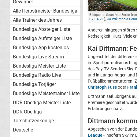
Gewinner
Alle Herbstmeister Bundesliga
Bildquelle: Sean MacEntee from
BY-SA 2.0
],
via Wikimedia Co
Alle Trainer des Jahres
Bundesliga Absteiger Liste
Anderen hingegen stören 
Redseligkeit. Kurz: Viele 
Bundesliga Aufsteiger Liste
Bundesliga App kostenlos
Kai Dittmann: Fe
Bundesliga Live Stream
Ungeachtet der differen
im Sportjournalismus hinge
Bundesliga Meister Liste
des Pay-TV-Senders Sky. 
Bundesliga Radio Live
und in Langenhagen und Dü
Fußballkommentatoren. Z
Bundesliga Torjäger
Christoph Fuss
oder
Fran
Bundesliga Meistertrainer Liste
Dittmann saß übrigens au
DDR Oberliga-Meister Liste
Premiere geschaltet wurde
Erfahrungsschatz.
DDR Oberliga
Dittmann kommen
Torschützenkönige
Abgesehen von der Bundesl
Deutsche
League
- insofern Sky im 