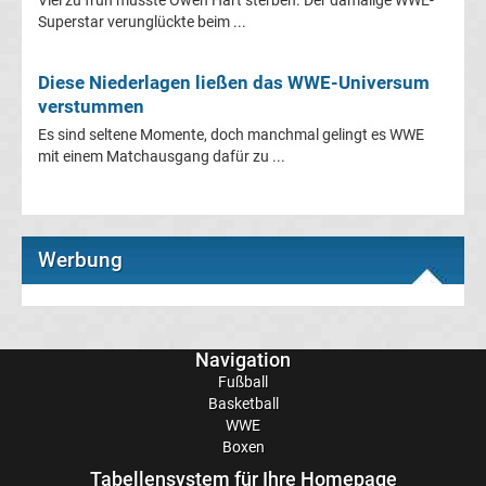
Viel zu früh musste Owen Hart sterben. Der damalige WWE-
Superstar verunglückte beim ...
Tabelle
Diese Niederlagen ließen das WWE-Universum
Serie
verstummen
A
Es sind seltene Momente, doch manchmal gelingt es WWE
mit einem Matchausgang dafür zu ...
Ergebnisse
Serie
Werbung
A
Tabelle
Navigation
Fußball
Fußball
Basketball
WWE
Bundesliga
Boxen
Tabellensystem für Ihre Homepage