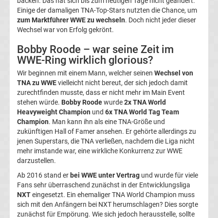
backen. Das hat sich bis zum heutigen Tage nicht geändert.
Ergebnisse
Einige der damaligen TNA-Top-Stars nutzten die Chance, um
zum Marktführer WWE zu wechseln
. Doch nicht jeder dieser
Wechsel war von Erfolg gekrönt.
3.
Bobby Roode – war seine Zeit im
WWE-Ring wirklich glorious?
Liga
Wir beginnen mit einem Mann, welcher seinen
Wechsel von
Tabelle
TNA zu WWE
vielleicht nicht bereut, der sich jedoch damit
zurechtfinden musste, dass er nicht mehr im Main Event
stehen würde.
Bobby Roode
wurde
2x TNA World
DFB-
Heavyweight Champion
und
6x TNA World Tag Team
Champion
. Man kann ihn als eine TNA-Größe und
Pokal
zukünftigen Hall of Famer ansehen. Er gehörte allerdings zu
jenen Superstars, die TNA verließen, nachdem die Liga nicht
mehr imstande war, eine wirkliche Konkurrenz zur WWE
Ergebnisse
darzustellen.
Ab 2016 stand er
bei WWE unter Vertrag
und wurde für viele
Champions
Fans sehr überraschend zunächst in der Entwicklungsliga
NXT
eingesetzt. Ein ehemaliger TNA World Champion muss
League
sich mit den Anfängern bei NXT herumschlagen? Dies sorgte
zunächst für Empörung. Wie sich jedoch herausstelle, sollte