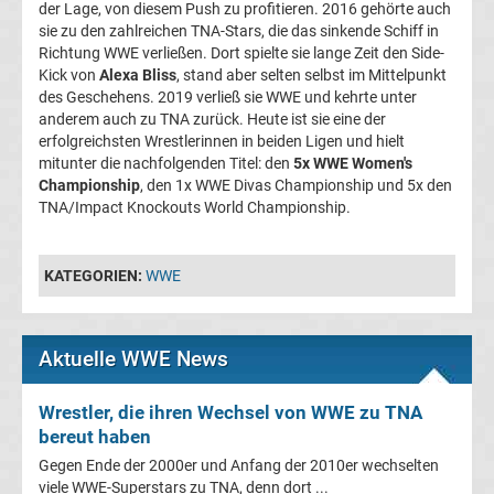
der Lage, von diesem Push zu profitieren. 2016 gehörte auch
sie zu den zahlreichen TNA-Stars, die das sinkende Schiff in
Tabelle
Richtung WWE verließen. Dort spielte sie lange Zeit den Side-
Kick von
Alexa Bliss
, stand aber selten selbst im Mittelpunkt
Frauen
des Geschehens. 2019 verließ sie WWE und kehrte unter
anderem auch zu TNA zurück. Heute ist sie eine der
erfolgreichsten Wrestlerinnen in beiden Ligen und hielt
Bundesliga
mitunter die nachfolgenden Titel: den
5x WWE Women's
Championship
, den 1x WWE Divas Championship und 5x den
Erg.
TNA/Impact Knockouts World Championship.
Frauen
KATEGORIEN:
WWE
Bundesliga
Aktuelle WWE News
Tabelle
Wrestler, die ihren Wechsel von WWE zu TNA
Ligue
bereut haben
Gegen Ende der 2000er und Anfang der 2010er wechselten
1
viele WWE-Superstars zu TNA, denn dort ...