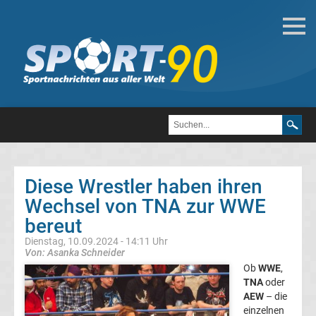
WWE
WWE
Attitude
Ära
Diese Wrestler haben ihren
WWE
Wechsel von TNA zur WWE
bereut
Wrestler
Dienstag, 10.09.2024 - 14:11 Uhr
Von: Asanka Schneider
Liste
Ob
WWE
,
TNA
oder
Top-
AEW
– die
Aktuell
einzelnen