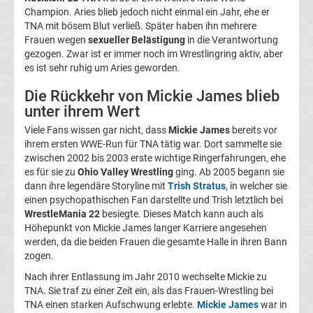
Champion. Aries blieb jedoch nicht einmal ein Jahr, ehe er
Ergebnisse
TNA mit bösem Blut verließ. Später haben ihn mehrere
Frauen wegen
sexueller Belästigung
in die Verantwortung
gezogen. Zwar ist er immer noch im Wrestlingring aktiv, aber
La
es ist sehr ruhig um Aries geworden.
Die Rückkehr von Mickie James blieb
Liga
unter ihrem Wert
Tabelle
Viele Fans wissen gar nicht, dass
Mickie James
bereits vor
ihrem ersten WWE-Run für TNA tätig war. Dort sammelte sie
zwischen 2002 bis 2003 erste wichtige Ringerfahrungen, ehe
Premier
es für sie zu
Ohio Valley Wrestling
ging. Ab 2005 begann sie
dann ihre legendäre Storyline mit
Trish Stratus
, in welcher sie
League
einen psychopathischen Fan darstellte und Trish letztlich bei
WrestleMania 22
besiegte. Dieses Match kann auch als
Höhepunkt von Mickie James langer Karriere angesehen
Erg.
werden, da die beiden Frauen die gesamte Halle in ihren Bann
zogen.
Premier
Nach ihrer Entlassung im Jahr 2010 wechselte Mickie zu
TNA. Sie traf zu einer Zeit ein, als das Frauen-Wrestling bei
League
TNA einen starken Aufschwung erlebte.
Mickie James
war in