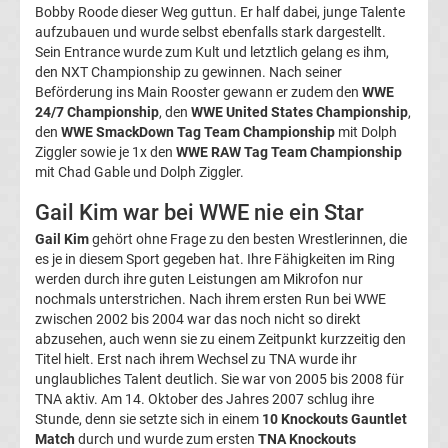
Bobby Roode dieser Weg guttun. Er half dabei, junge Talente
Tabelle
aufzubauen und wurde selbst ebenfalls stark dargestellt.
Sein Entrance wurde zum Kult und letztlich gelang es ihm,
Champions
den NXT Championship zu gewinnen. Nach seiner
Beförderung ins Main Rooster gewann er zudem den
WWE
24/7 Championship
, den
WWE United States Championship
,
League
den
WWE SmackDown Tag Team Championship
mit Dolph
Ziggler sowie je 1x den
WWE RAW Tag Team Championship
Ergebnisse
mit Chad Gable und Dolph Ziggler.
Gail Kim war bei WWE nie ein Star
Europa
Gail Kim
gehört ohne Frage zu den besten Wrestlerinnen, die
es je in diesem Sport gegeben hat. Ihre Fähigkeiten im Ring
League
werden durch ihre guten Leistungen am Mikrofon nur
nochmals unterstrichen. Nach ihrem ersten Run bei WWE
Tabelle
zwischen 2002 bis 2004 war das noch nicht so direkt
abzusehen, auch wenn sie zu einem Zeitpunkt kurzzeitig den
Titel hielt. Erst nach ihrem Wechsel zu TNA wurde ihr
Europa
unglaubliches Talent deutlich. Sie war von 2005 bis 2008 für
TNA aktiv. Am 14. Oktober des Jahres 2007 schlug ihre
League
Stunde, denn sie setzte sich in einem
10 Knockouts Gauntlet
Match
durch und wurde zum ersten
TNA Knockouts