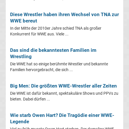
Ergebnisse
Diese Wrestler haben ihren Wechsel von TNA zur
WWE bereut
Ligue
In der Mitte der 2010er Jahre schied TNA als großer
Konkurrent für WWE aus. Viele ...
1
Das sind die bekanntesten Familien im
Tabelle
Wrestling
Die WWE hat so einige berühmte Wrestler und bekannte
Süper
Familien hervorgebracht, die sich ...
Lig
Big Men: Die größten WWE-Wrestler aller Zeiten
Ergebnisse
Die WWE ist dafür bekannt, spektakuläre Shows und PPVs zu
bieten. Dabei dürfen ...
Süper
Wie starb Owen Hart? Die Tragödie einer WWE-
Legende
Lig