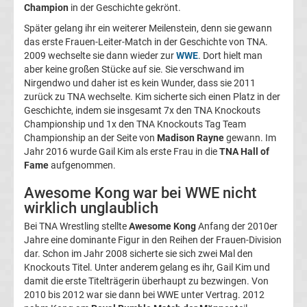
Champion
in der Geschichte gekrönt.
Ergebnisse
Später gelang ihr ein weiterer Meilenstein, denn sie gewann
das erste Frauen-Leiter-Match in der Geschichte von TNA.
Conference
2009 wechselte sie dann wieder zur
WWE
. Dort hielt man
aber keine großen Stücke auf sie. Sie verschwand im
League
Nirgendwo und daher ist es kein Wunder, dass sie 2011
zurück zu TNA wechselte. Kim sicherte sich einen Platz in der
Erg.
Geschichte, indem sie insgesamt 7x den TNA Knockouts
Championship und 1x den TNA Knockouts Tag Team
Championship an der Seite von
Madison Rayne
gewann. Im
Conference
Jahr 2016 wurde Gail Kim als erste Frau in die
TNA Hall of
Fame
aufgenommen.
League
Awesome Kong war bei WWE nicht
wirklich unglaublich
Tabelle
Bei TNA Wrestling stellte
Awesome Kong
Anfang der 2010er
Jahre eine dominante Figur in den Reihen der Frauen-Division
Formel
dar. Schon im Jahr 2008 sicherte sie sich zwei Mal den
Knockouts Titel. Unter anderem gelang es ihr, Gail Kim und
1
damit die erste Titelträgerin überhaupt zu bezwingen. Von
2010 bis 2012 war sie dann bei WWE unter Vertrag. 2012