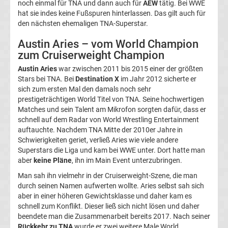
noch einmal für TNA und dann auch für
AEW
tätig. Bei WWE
Infos
hat sie indes keine Fußspuren hinterlassen. Das gilt auch für
den nächsten ehemaligen TNA-Superstar.
Telekom
Austin Aries – vom World Champion
zum Cruiserweight Champion
Eishockey
Austin Aries
war zwischen 2011 bis 2015 einer der größten
Stars bei TNA. Bei
Destination X
im Jahr 2012 sicherte er
live
sich zum ersten Mal den damals noch sehr
prestigeträchtigen World Titel von TNA. Seine hochwertigen
im
Matches und sein Talent am Mikrofon sorgten dafür, dass er
schnell auf dem Radar von World Wrestling Entertainment
TV
auftauchte. Nachdem TNA Mitte der 2010er Jahre in
Schwierigkeiten geriet, verließ Aries wie viele andere
Tabellen
Superstars die Liga und kam bei WWE unter. Dort hatte man
&
aber
keine Pläne
, ihn im Main Event unterzubringen.
Ergebnisse
International:
Man sah ihn vielmehr in der Cruiserweight-Szene, die man
durch seinen Namen aufwerten wollte. Aries selbst sah sich
aber in einer höheren Gewichtsklasse und daher kam es
La
schnell zum Konflikt. Dieser ließ sich nicht lösen und daher
beendete man die Zusammenarbeit bereits 2017. Nach seiner
Liga
Rückkehr zu TNA
wurde er zwei weitere Male World