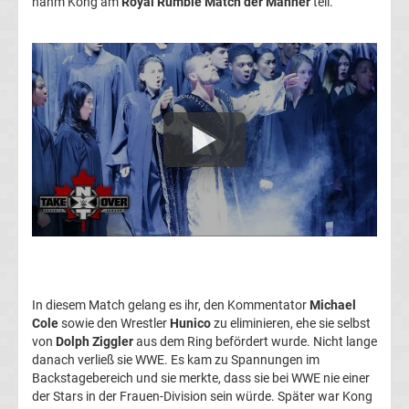
nahm Kong am
Royal Rumble Match der Männer
teil.
Rennkalender
Transfergerüchte
WWE
News
Boxen
News
DAZN
In diesem Match gelang es ihr, den Kommentator
Michael
Cole
sowie den Wrestler
Hunico
zu eliminieren, ehe sie selbst
Programm
von
Dolph Ziggler
aus dem Ring befördert wurde. Nicht lange
danach verließ sie WWE. Es kam zu Spannungen im
&
Backstagebereich und sie merkte, dass sie bei WWE nie einer
der Stars in der Frauen-Division sein würde. Später war Kong