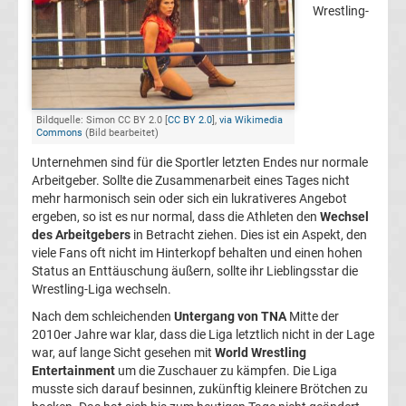
Wrestling-
Bundesliga
Tabelle
Bundesliga
Bildquelle: Simon CC BY 2.0 [
CC BY 2.0
],
via Wikimedia
Commons
(Bild bearbeitet)
Ergebnisse
Unternehmen sind für die Sportler letzten Endes nur normale
Arbeitgeber. Sollte die Zusammenarbeit eines Tages nicht
mehr harmonisch sein oder sich ein lukrativeres Angebot
2.
ergeben, so ist es nur normal, dass die Athleten den
Wechsel
des Arbeitgebers
in Betracht ziehen. Dies ist ein Aspekt, den
Liga
viele Fans oft nicht im Hinterkopf behalten und einen hohen
Status an Enttäuschung äußern, sollte ihr Lieblingsstar die
Wrestling-Liga wechseln.
Ergebnisse
Nach dem schleichenden
Untergang von TNA
Mitte der
2010er Jahre war klar, dass die Liga letztlich nicht in der Lage
3.
war, auf lange Sicht gesehen mit
World Wrestling
Entertainment
um die Zuschauer zu kämpfen. Die Liga
Liga
musste sich darauf besinnen, zukünftig kleinere Brötchen zu