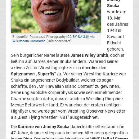
Snuka
Bundesliga
wurde am
18. Mai
Tabelle
des Jahres
1943 in
Suva auf
Bildquelle: Paparazzo Photography [
CC BY-SA 3.0
],
via
Bundesliga
Wikimedia Commons
(Bild bearbeitet)
Fidschi
geboren.
Ergebnisse
Sein bürgerlicher Name lautete
James Wiley Smith
, doch er
ließ ihn auf James Reiher Snuka ändern. Während seiner
aktiven Zeit im Wrestling legte er sich überdies den
2.
Spitznamen „Superfly"
zu. Vor seiner Wrestling-Karriere war
Snuka ein angesehener Bodybuilder, welcher es sogar
Liga
schaffte, den „Mr. Hawaiian Island Contest" zu gewinnen.
Seine unglaubliche Körperphysik sowie sein einnehmender
Charme sorgten dafür, dass er auch im Wrestling-Ring eine
Ergebnisse
Menge Befürworter fand. Er war einer der ersten richtigen
Highflyer und wurde gar vom Wrestling Observer Newsletter
3.
als „Best Flying Wrestler 1981" ausgezeichnet.
Die
Karriere von Jimmy Snuka
dauerte offiziell erstaunliche
Liga
47 Jahre, denn er stieg auch im hohen Alter noch gelegentlich