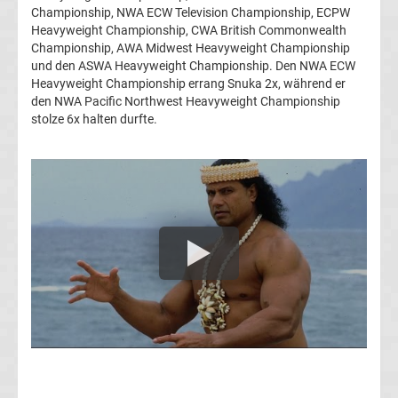
Rennkalender
Championship, NWA ECW Television Championship, ECPW
Heavyweight Championship, CWA British Commonwealth
Championship, AWA Midwest Heavyweight Championship
Transfergerüchte
und den ASWA Heavyweight Championship. Den NWA ECW
Heavyweight Championship errang Snuka 2x, während er
WWE
den NWA Pacific Northwest Heavyweight Championship
stolze 6x halten durfte.
News
Boxen
News
DAZN
Programm
&