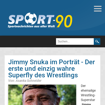
WWE
WWE
Attitude
Ära
Jimmy Snuka im Porträt - Der
WWE
erste und einzig wahre
Superfly des Wrestlings
Wrestler
Von: Asanka Schneider
Der
Liste
ehemalige
Wrestling-
Top-
Aktuell
Superstar
Jimmy