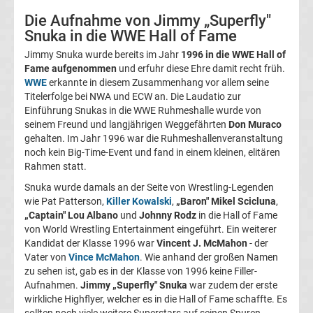
Infos
Die Aufnahme von Jimmy „Superfly"
Snuka in die WWE Hall of Fame
Telekom
Jimmy Snuka wurde bereits im Jahr
1996 in die WWE Hall of
Fame aufgenommen
und erfuhr diese Ehre damit recht früh.
Eishockey
WWE
erkannte in diesem Zusammenhang vor allem seine
Titelerfolge bei NWA und ECW an. Die Laudatio zur
live
Einführung Snukas in die WWE Ruhmeshalle wurde von
seinem Freund und langjährigen Weggefährten
Don Muraco
gehalten. Im Jahr 1996 war die Ruhmeshallenveranstaltung
im
noch kein Big-Time-Event und fand in einem kleinen, elitären
Rahmen statt.
TV
Snuka wurde damals an der Seite von Wrestling-Legenden
wie Pat Patterson,
Killer Kowalski
,
„Baron" Mikel Scicluna
,
Tabellen
„Captain" Lou Albano
und
Johnny Rodz
in die Hall of Fame
&
Ergebnisse
von World Wrestling Entertainment eingeführt. Ein weiterer
International:
Kandidat der Klasse 1996 war
Vincent J. McMahon
- der
Vater von
Vince McMahon
. Wie anhand der großen Namen
zu sehen ist, gab es in der Klasse von 1996 keine Filler-
La
Aufnahmen.
Jimmy „Superfly" Snuka
war zudem der erste
wirkliche Highflyer, welcher es in die Hall of Fame schaffte. Es
Liga
sollten noch viele weitere Superstars auf seinen Spuren