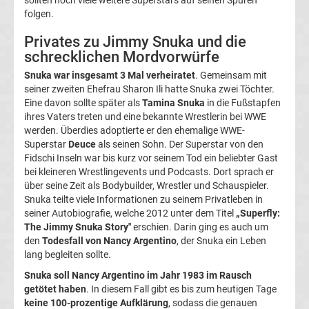
folgen.
Ergebnisse
Privates zu Jimmy Snuka und die
schrecklichen Mordvorwürfe
La
Snuka war insgesamt 3 Mal verheiratet
. Gemeinsam mit
seiner zweiten Ehefrau Sharon Ili hatte Snuka zwei Töchter.
Liga
Eine davon sollte später als
Tamina Snuka
in die Fußstapfen
ihres Vaters treten und eine bekannte Wrestlerin bei WWE
Tabelle
werden. Überdies adoptierte er den ehemalige WWE-
Superstar
Deuce
als seinen Sohn. Der Superstar von den
Fidschi Inseln war bis kurz vor seinem Tod ein beliebter Gast
Premier
bei kleineren Wrestlingevents und Podcasts. Dort sprach er
über seine Zeit als Bodybuilder, Wrestler und Schauspieler.
League
Snuka teilte viele Informationen zu seinem Privatleben in
seiner Autobiografie, welche 2012 unter dem Titel
„Superfly:
The Jimmy Snuka Story"
erschien. Darin ging es auch um
Erg.
den
Todesfall von Nancy Argentino
, der Snuka ein Leben
lang begleiten sollte.
Premier
Snuka soll Nancy Argentino im Jahr 1983 im Rausch
getötet haben
. In diesem Fall gibt es bis zum heutigen Tage
League
keine 100-prozentige Aufklärung
, sodass die genauen