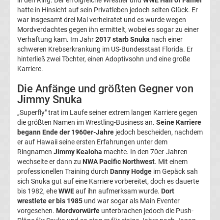
in den Ring. Der erfolgreiche Wrestler und
WWE Hall of Famer
hatte in Hinsicht auf sein Privatleben jedoch selten Glück. Er
Ergebnisse
war insgesamt drei Mal verheiratet und es wurde wegen
Mordverdachtes gegen ihn ermittelt, wobei es sogar zu einer
3.
Verhaftung kam. Im Jahr
2017 starb Snuka
nach einer
schweren Krebserkrankung im US-Bundesstaat Florida. Er
hinterließ zwei Töchter, einen Adoptivsohn und eine große
Liga
Karriere.
Tabelle
Die Anfänge und größten Gegner von
Jimmy Snuka
DFB-
„Superfly" trat im Laufe seiner extrem langen Karriere gegen
die größten Namen im Wrestling-Business an.
Seine Karriere
Pokal
begann Ende der 1960er-Jahre
jedoch bescheiden, nachdem
er auf Hawaii seine ersten Erfahrungen unter dem
Ringnamen
Jimmy Kealoha
machte. In den 70er-Jahren
Ergebnisse
wechselte er dann zu
NWA Pacific Northwest
. Mit einem
professionellen Training durch
Danny Hodge
im Gepäck sah
Champions
sich Snuka gut auf eine Karriere vorbereitet, doch es dauerte
bis 1982, ehe
WWE
auf ihn aufmerksam wurde.
Dort
wrestlete er bis 1985
und war sogar als Main Eventer
League
vorgesehen.
Mordvorwürfe
unterbrachen jedoch die Push-