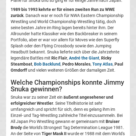
Pläne für Snuka und so ging er für einige Jahre nach Japan.
Tabelle
1989 bis 1993 kehrte er für einen zweiten Run zu WWE
zurück
. Danach war er noch für NWA Eastern Championship
Champions
Wrestling und World Championship Wrestling tätig, doch
seine besten Jahre im Ring lagen bereits hinter ihm. Der
Allrounder hatte Klassiker wie den Backbreaker in seinem
League
Portfolio, aber er war vor allem für Moves wie den Superfly
Splash oder den Flying Crossbody sowie den Jumping
Ergebnisse
Headbutt bekannt. Snuka lieferte sich über die Jahrzehnte
legendäre Battles mit
Ric Flair
,
André the Giant
,
Ricky
Steamboat
,
Bob Backlund
,
Pedro Morales
,
Tony Atlas
,
Paul
Europa
Orndorff
und vielen weiteren Größen der damaligen Zeit.
League
Welche Championships konnte Jimmy
Snuka gewinnen?
Tabelle
Snuka war zu seiner Zeit ein
äußerst angesehener und
erfolgreicher Wrestler
. Seine Titelhistorie ist sehr
umfangreich und spricht für sich, denn es gelang ihm im
Europa
Einzel- und Tag-Wrestling zahlreiche Titel einzusammeln. Bei
All Japan Pro Wrestling gewann er gemeinsam mit
Bruiser
League
Brody
die World's Strongest Tag Determination League 1981.
An der Seite von
Tiger Mask II
wurde er 1988 mit dem World's