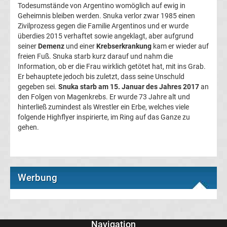
Todesumstände von Argentino womöglich auf ewig in
Geheimnis bleiben werden. Snuka verlor zwar 1985 einen
Tabelle
Zivilprozess gegen die Familie Argentinos und er wurde
überdies 2015 verhaftet sowie angeklagt, aber aufgrund
Frauen
seiner
Demenz
und einer
Krebserkrankung
kam er wieder auf
freien Fuß. Snuka starb kurz darauf und nahm die
Information, ob er die Frau wirklich getötet hat, mit ins Grab.
Bundesliga
Er behauptete jedoch bis zuletzt, dass seine Unschuld
gegeben sei.
Snuka starb am 15. Januar des Jahres 2017
an
Erg.
den Folgen von Magenkrebs. Er wurde 73 Jahre alt und
hinterließ zumindest als Wrestler ein Erbe, welches viele
folgende Highflyer inspirierte, im Ring auf das Ganze zu
Frauen
gehen.
Bundesliga
Tabelle
Werbung
Ligue
1
Navigation