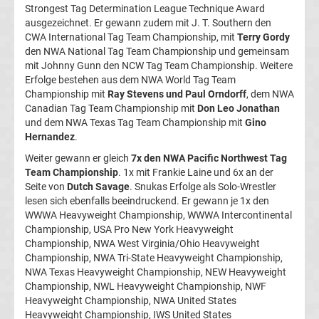
Strongest Tag Determination League Technique Award
Ergebnisse
ausgezeichnet. Er gewann zudem mit J. T. Southern den
CWA International Tag Team Championship, mit
Terry Gordy
Conference
den NWA National Tag Team Championship und gemeinsam
mit Johnny Gunn den NCW Tag Team Championship. Weitere
Erfolge bestehen aus dem NWA World Tag Team
League
Championship mit
Ray Stevens und Paul Orndorff
, dem NWA
Canadian Tag Team Championship mit
Don Leo Jonathan
Erg.
und dem NWA Texas Tag Team Championship mit
Gino
Hernandez
.
Conference
Weiter gewann er gleich
7x den NWA Pacific Northwest Tag
Team Championship
. 1x mit Frankie Laine und 6x an der
League
Seite von
Dutch Savage
. Snukas Erfolge als Solo-Wrestler
lesen sich ebenfalls beeindruckend. Er gewann je 1x den
WWWA Heavyweight Championship, WWWA Intercontinental
Tabelle
Championship, USA Pro New York Heavyweight
Championship, NWA West Virginia/Ohio Heavyweight
Formel
Championship, NWA Tri-State Heavyweight Championship,
NWA Texas Heavyweight Championship, NEW Heavyweight
Championship, NWL Heavyweight Championship, NWF
1
Heavyweight Championship, NWA United States
Heavyweight Championship, IWS United States