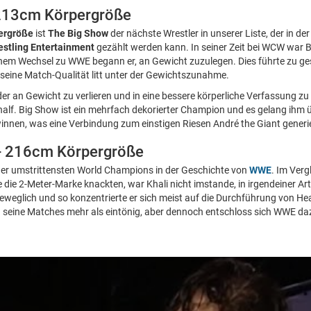
 213cm Körpergröße
ergröße
ist
The Big Show
der nächste Wrestler in unserer Liste, der in de
estling Entertainment
gezählt werden kann. In seiner Zeit bei WCW war Bi
nem Wechsel zu WWE begann er, an Gewicht zuzulegen. Dies führte zu ge
seine Match-Qualität litt unter der Gewichtszunahme.
der an Gewicht zu verlieren und in eine bessere körperliche Verfassung z
half. Big Show ist ein mehrfach dekorierter Champion und es gelang ihm ü
nnen, was eine Verbindung zum einstigen Riesen André the Giant generie
 - 216cm Körpergröße
 der umstrittensten World Champions in der Geschichte von
WWE
. Im Verg
 die 2-Meter-Marke knackten, war Khali nicht imstande, in irgendeiner A
beweglich und so konzentrierte er sich meist auf die Durchführung von H
seine Matches mehr als eintönig, aber dennoch entschloss sich WWE daz