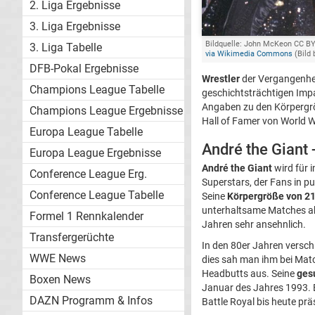
2. Liga Ergebnisse
3. Liga Ergebnisse
Bildquelle: John McKeon CC BY
3. Liga Tabelle
via Wikimedia Commons
(Bild 
DFB-Pokal Ergebnisse
Wrestler
der Vergangenhei
Champions League Tabelle
geschichtsträchtigen Impac
Angaben zu den Körpergrö
Champions League Ergebnisse
Hall of Famer von World W
Europa League Tabelle
André the Giant
Europa League Ergebnisse
André the Giant
wird für 
Conference League Erg.
Superstars, der Fans in p
Conference League Tabelle
Seine
Körpergröße von 2
unterhaltsame Matches abz
Formel 1 Rennkalender
Jahren sehr ansehnlich.
Transfergerüchte
In den 80er Jahren versch
WWE News
dies sah man ihm bei Matc
Headbutts aus. Seine
ges
Boxen News
Januar des Jahres 1993. Er
DAZN Programm & Infos
Battle Royal bis heute prä