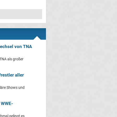
Wechsel von TNA
 TNA als großer
estler aller
uläre Shows und
s WWE-
hmal gelingt es