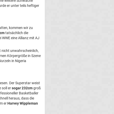
Eine weitere Schwäche
e er unter teils heftiger
hatten, kommen wir zu
1cm
tatsächlich die
i WWE eine Allianz mit AJ
t nicht unwahrscheinlich,
rmen Körpergröße in Szene
urzeln in Nigeria
esen. Der Superstar weist
e soll er
sogar 232cm
groß
fessioneller Basketballer
chnell heraus, dass die
am er
Harvey Wippleman