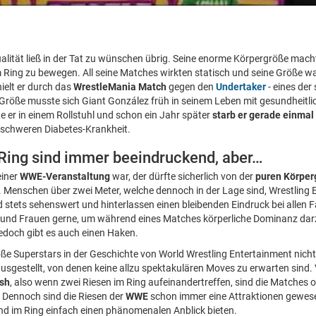
lität ließ in der Tat zu wünschen übrig. Seine enorme Körpergröße mach
im Ring zu bewegen. All seine Matches wirkten statisch und seine Größe w
ielt er durch das
WrestleMania Match
gegen den
Undertaker
- eines der
r Größe musste sich Giant González früh in seinem Leben mit gesundheitl
e er in einem Rollstuhl und schon ein Jahr später
starb er gerade einmal
schweren Diabetes-Krankheit.
ing sind immer beeindruckend, aber…
einer
WWE-Veranstaltung
war, der dürfte sicherlich von der
puren Körper
 Menschen über zwei Meter, welche dennoch in der Lage sind, Wrestling 
nd stets sehenswert und hinterlassen einen bleibenden Eindruck bei allen
d Frauen gerne, um während eines Matches körperliche Dominanz darzus
 Jedoch gibt es auch einen Haken.
oße Superstars in der Geschichte von World Wrestling Entertainment nicht 
usgestellt, von denen keine allzu spektakulären Moves zu erwarten sind. 
sh
, also wenn zwei Riesen im Ring aufeinandertreffen, sind die Matches o
. Dennoch sind die Riesen der
WWE
schon immer eine Attraktionen gewes
nd im Ring einfach einen phänomenalen Anblick bieten.