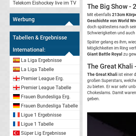
Telekom Eishockey live im TV
The Big Show -
Mit ebenfalls
213cm Körp
Werbung
Geschichte von World Wr
doch spätestens nach sei
Schwierigkeiten und auch 
Tabellen & Ergebnisse
Später gelang es ihm, wie
Möglichkeiten im Ring ver
International:
Giant Battle Royal
zu gewi
La Liga Ergebnisse
The Great Khali
La Liga Tabelle
The Great Khali
ist einer
Premier League Erg.
großen Superstars, welche
zu bieten. Er war sehr un
Premier League Tabelle
Chokeslams. Damit waren 
Frauen Bundesliga Erg.
geben.
Frauen Bundesliga Tabelle
Ligue 1 Ergebnisse
Ligue 1 Tabelle
Süper Lig Ergebnisse