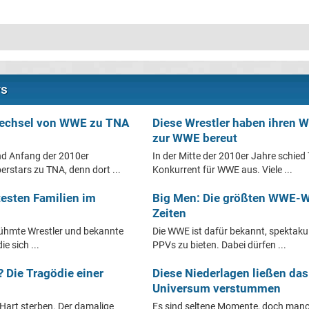
ws
 Wechsel von WWE zu TNA
Diese Wrestler haben ihren 
zur WWE bereut
nd Anfang der 2010er
In der Mitte der 2010er Jahre schied
rstars zu TNA, denn dort ...
Konkurrent für WWE aus. Viele ...
testen Familien im
Big Men: Die größten WWE-Wr
Zeiten
rühmte Wrestler und bekannte
Die WWE ist dafür bekannt, spektak
e sich ...
PPVs zu bieten. Dabei dürfen ...
 Die Tragödie einer
Diese Niederlagen ließen da
Universum verstummen
Hart sterben. Der damalige
Es sind seltene Momente, doch manc