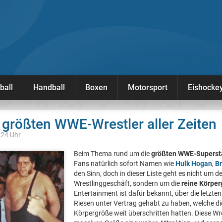
ball
Handball
Boxen
Motorsport
Eishocke
 größten WWE-Wrestler aller Zeiten
:24 Uhr
Beim Thema rund um die
größten WWE-Superst
Fans natürlich sofort Namen wie
Hulk Hogan
,
Br
den Sinn, doch in dieser Liste geht es nicht um d
Wrestlinggeschäft, sondern um die
reine Körpe
Entertainment ist dafür bekannt, über die letzte
Riesen unter Vertrag gehabt zu haben, welche 
Körpergröße weit überschritten hatten. Diese Wre