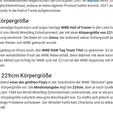
iner unbedeutenden Regentschaft bei Unforgiven 2007 an
Batista
verlor. 
lischkenntnisse, sodass er keine eigenen Promos halten konnte. 2021 wurd
nity in die Hall of Fame aufgenommen.
örpergröße
hemalige Superstars und sogar heutige
WWE Hall of Famer
in der Liste 
nt von World Wrestling Entertainment, der mit einer
Körpergröße von
22
tung einnimmt. Die Rede ist von
Omos
, der während seiner Anfangszeit be
euen Riesen von WWE gemacht wurde.
s gelang es Omos auch, den
WWE RAW Tag Team Titel
zu gewinnen. Es is
nen wesentlichen Push als WWE-Riese erhält, denn Männer mit einer eno
as Mittel zum Erfolg für WWE und mit 221cm ist der WWE-Superstar mit W
hen.
 - 229cm Körpergröße
lickend
einer der größten Flops
in der Geschichte der WWE-"Monster" gew
 Körpergröße vor. Die
Mindestangabe
liegt bei
229cm
, aber je nach Quell
Jahr 1989 bei World Wrestling Entertainment unterschrieb, war er als pro
 Körpergröße natürlich eine gute Berufswahl war. Es stellte sich jedoch s
einige Probleme aufwiesen. Der Wrestler hatte kein Charisma und so bek
ellt.