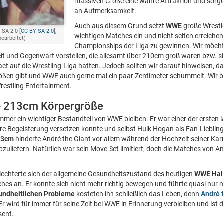
massiven Größe eine wahre Attraktion und sorge
an Aufmerksamkeit.
Auch aus diesem Grund setzt
WWE
große Wrestl
-SA 2.0 [
CC BY-SA 2.0
],
wichtigen Matches ein und nicht selten erreichen 
bearbeitet)
Championships der Liga zu gewinnen. Wir möcht
t und Gegenwart vorstellen, die allesamt über 210cm groß waren bzw. si
t auf die Wrestling-Liga hatten. Jedoch sollten wir darauf hinweisen, da
ßen gibt und WWE auch gerne mal ein paar Zentimeter schummelt. Wir b
restling Entertainment.
 - 213cm Körpergröße
immer ein wichtiger Bestandteil von WWE bleiben. Er war einer der ersten
ure Begeisterung versetzen konnte und selbst Hulk Hogan als Fan-Liebli
13cm
hinderte André the Giant vor allem während der Hochzeit seiner Karr
uliefern. Natürlich war sein Move-Set limitiert, doch die Matches von A
lechterte sich der allgemeine Gesundheitszustand des heutigen
WWE Hall
hes an. Er konnte sich nicht mehr richtig bewegen und führte quasi nur
undheitlichen Probleme
kosteten ihn schließlich das Leben, denn
André 
 wird für immer für seine Zeit bei WWE in Erinnerung verbleiben und ist 
sent.