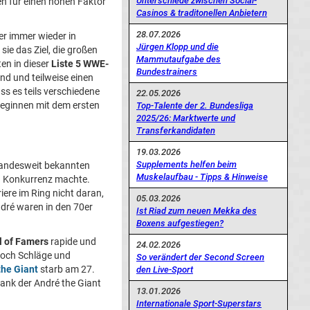
Unterschiede zwischen Social-
n für einen hohen Faktor
Casinos & traditonellen Anbietern
28.07.2026
er immer wieder in
Jürgen Klopp und die
sie das Ziel, die großen
Mammutaufgabe des
en in dieser
Liste 5 WWE-
Bundestrainers
nd und teilweise einen
ss es teils verschiedene
22.05.2026
eginnen mit dem ersten
Top-Talente der 2. Bundesliga
2025/26: Marktwerte und
Transferkandidaten
19.03.2026
Supplements helfen beim
 landesweit bekannten
Muskelaufbau - Tipps & Hinweise
ng Konkurrenz machte.
iere im Ring nicht daran,
05.03.2026
ndré waren in den 70er
Ist Riad zum neuen Mekka des
Boxens aufgestiegen?
 of Famers
rapide und
24.02.2026
 noch Schläge und
So verändert der Second Screen
the Giant
starb am 27.
den Live-Sport
dank der André the Giant
13.01.2026
Internationale Sport-Superstars