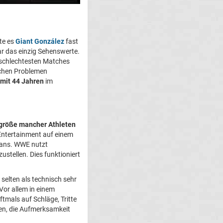
te es
Giant González
fast
ar das einzig Sehenswerte.
 schlechtesten Matches
ichen Problemen
 mit 44 Jahren
im
größe mancher Athleten
Entertainment auf einem
 Fans. WWE nutzt
tellen. Dies funktioniert
selten als technisch sehr
Vor allem in einem
ftmals auf Schläge, Tritte
en, die Aufmerksamkeit