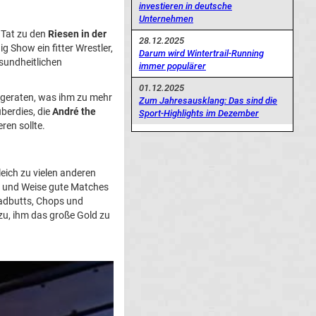
investieren in deutsche
Unternehmen
r Tat zu den
Riesen in der
28.12.2025
g Show ein fitter Wrestler,
Darum wird Wintertrail-Running
sundheitlichen
immer populärer
01.12.2025
u geraten, was ihm zu mehr
Zum Jahresausklang: Das sind die
berdies, die
André the
Sport-Highlights im Dezember
ren sollte.
leich zu vielen anderen
rt und Weise gute Matches
eadbutts, Chops und
u, ihm das große Gold zu