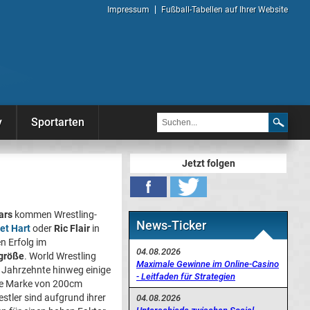
Impressum
Fußball-Tabellen auf Ihrer Website
y
Sportarten
Jetzt folgen
ars
kommen Wrestling-
News-Ticker
et Hart
oder
Ric Flair
in
en Erfolg im
04.08.2026
rgröße
. World Wrestling
Maximale Gewinne im Online-Casino
n Jahrzehnte hinweg einige
- Leitfaden für Strategien
die Marke von 200cm
stler sind aufgrund ihrer
04.08.2026