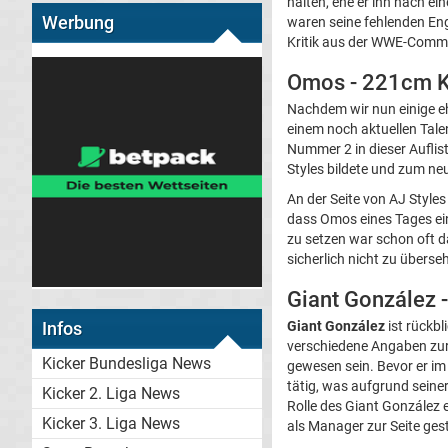
halten, ehe er ihn nach e
Werbung
waren seine fehlenden Eng
Kritik aus der WWE-Commu
Omos - 221cm K
Nachdem wir nun einige e
einem noch aktuellen Tale
Nummer 2 in dieser Auflis
Styles bildete und zum n
An der Seite von AJ Style
dass Omos eines Tages ei
zu setzen war schon oft d
sicherlich nicht zu überse
Giant González
Infos
Giant González
ist rückb
verschiedene Angaben zur
Kicker Bundesliga News
gewesen sein. Bevor er im 
tätig, was aufgrund seiner
Kicker 2. Liga News
Rolle des Giant González 
Kicker 3. Liga News
als Manager zur Seite gest