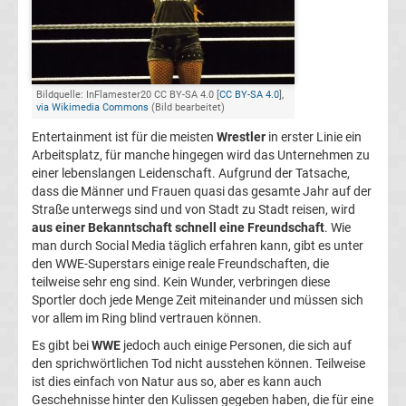
Bundesliga
Tabelle
Bildquelle: InFlamester20 CC BY-SA 4.0 [
CC BY-SA 4.0
],
via Wikimedia Commons
(Bild bearbeitet)
Bundesliga
Entertainment ist für die meisten
Wrestler
in erster Linie ein
Arbeitsplatz, für manche hingegen wird das Unternehmen zu
Ergebnisse
einer lebenslangen Leidenschaft. Aufgrund der Tatsache,
dass die Männer und Frauen quasi das gesamte Jahr auf der
2.
Straße unterwegs sind und von Stadt zu Stadt reisen, wird
aus einer Bekanntschaft schnell eine Freundschaft
. Wie
man durch Social Media täglich erfahren kann, gibt es unter
Liga
den WWE-Superstars einige reale Freundschaften, die
teilweise sehr eng sind. Kein Wunder, verbringen diese
Ergebnisse
Sportler doch jede Menge Zeit miteinander und müssen sich
vor allem im Ring blind vertrauen können.
3.
Es gibt bei
WWE
jedoch auch einige Personen, die sich auf
den sprichwörtlichen Tod nicht ausstehen können. Teilweise
Liga
ist dies einfach von Natur aus so, aber es kann auch
Geschehnisse hinter den Kulissen gegeben haben, die für eine