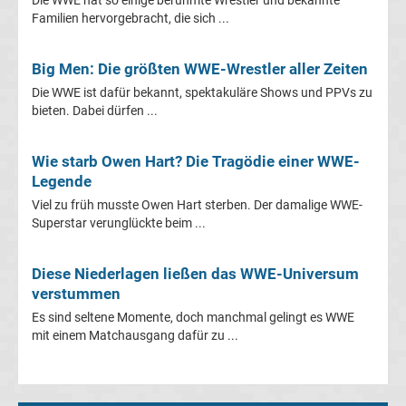
Familien hervorgebracht, die sich ...
Ergebnisse
Big Men: Die größten WWE-Wrestler aller Zeiten
Ligue
Die WWE ist dafür bekannt, spektakuläre Shows und PPVs zu
bieten. Dabei dürfen ...
1
Wie starb Owen Hart? Die Tragödie einer WWE-
Tabelle
Legende
Viel zu früh musste Owen Hart sterben. Der damalige WWE-
Süper
Superstar verunglückte beim ...
Lig
Diese Niederlagen ließen das WWE-Universum
verstummen
Ergebnisse
Es sind seltene Momente, doch manchmal gelingt es WWE
mit einem Matchausgang dafür zu ...
Süper
Lig