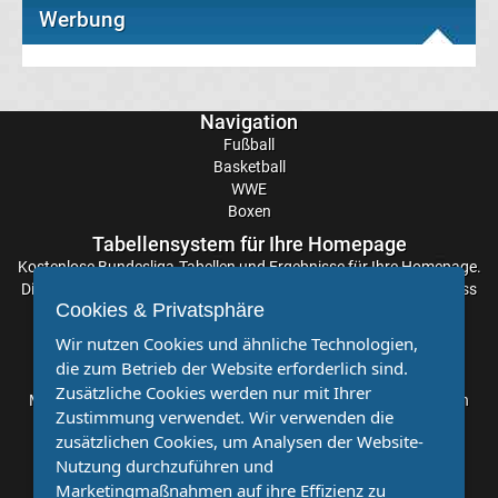
Werbung
Tabelle
Serie
Navigation
A
Fußball
Basketball
WWE
Ergebnisse
Boxen
Tabellensystem für Ihre Homepage
Serie
Kostenlose
Bundesliga-Tabellen
und Ergebnisse für Ihre Homepage.
Die Aktualisierung der Ergebnisse erfolgt alle paar Minuten, sodass
A
Cookies & Privatsphäre
Sie stets auf dem Laufenden sind. Einfache und schnelle
Einbindung.
Wir nutzen Cookies und ähnliche Technologien,
Tabelle
die zum Betrieb der Website erforderlich sind.
Partnervereine
Zusätzliche Cookies werden nur mit Ihrer
Möchten Sie, dass auch Ihr Verein mehr Beachtung findet? Dann
Fußball
Zustimmung verwendet. Wir verwenden die
sind Sie bei uns genau richtig. Wir suchen Ihren Verein für eine
zusätzlichen Cookies, um Analysen der Website-
kostenlose Kooperation. Veröffentlichen Sie Ihre Spielberichte,
Bundesliga
Nutzung durchzuführen und
Sportnachrichten und Aufrufe bei uns!
Marketingmaßnahmen auf ihre Effizienz zu