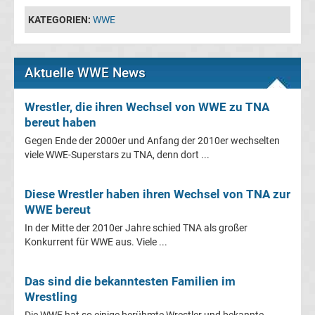
KATEGORIEN:
WWE
Tabelle
Frauen
Aktuelle WWE News
Bundesliga
Wrestler, die ihren Wechsel von WWE zu TNA
bereut haben
Erg.
Gegen Ende der 2000er und Anfang der 2010er wechselten
viele WWE-Superstars zu TNA, denn dort ...
Frauen
Diese Wrestler haben ihren Wechsel von TNA zur
Bundesliga
WWE bereut
In der Mitte der 2010er Jahre schied TNA als großer
Tabelle
Konkurrent für WWE aus. Viele ...
Ligue
Das sind die bekanntesten Familien im
Wrestling
1
Die WWE hat so einige berühmte Wrestler und bekannte