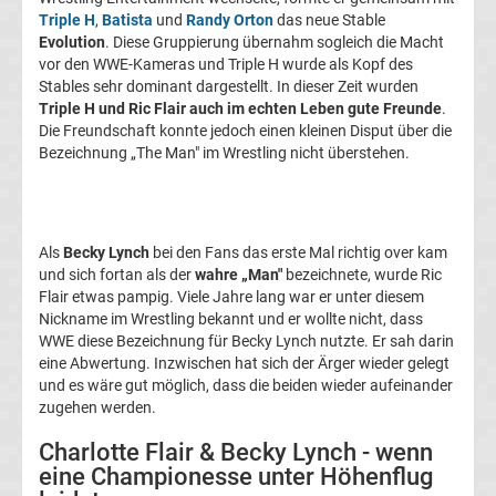
Rennkalender
Triple H
,
Batista
und
Randy Orton
das neue Stable
Evolution
. Diese Gruppierung übernahm sogleich die Macht
vor den WWE-Kameras und Triple H wurde als Kopf des
Transfergerüchte
Stables sehr dominant dargestellt. In dieser Zeit wurden
Triple H und Ric Flair auch im echten Leben gute Freunde
.
WWE
Die Freundschaft konnte jedoch einen kleinen Disput über die
Bezeichnung „The Man" im Wrestling nicht überstehen.
News
Boxen
Als
Becky Lynch
bei den Fans das erste Mal richtig over kam
und sich fortan als der
wahre „Man"
bezeichnete, wurde Ric
News
Flair etwas pampig. Viele Jahre lang war er unter diesem
Nickname im Wrestling bekannt und er wollte nicht, dass
WWE diese Bezeichnung für Becky Lynch nutzte. Er sah darin
DAZN
eine Abwertung. Inzwischen hat sich der Ärger wieder gelegt
und es wäre gut möglich, dass die beiden wieder aufeinander
Programm
zugehen werden.
Charlotte Flair & Becky Lynch - wenn
&
eine Championesse unter Höhenflug