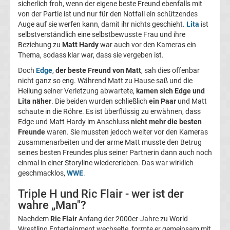
sicherlich froh, wenn der eigene beste Freund ebenfalls mit
Ergebnisse
von der Partie ist und nur für den Notfall ein schützendes
Auge auf sie werfen kann, damit ihr nichts geschieht.
Lita
ist
Conference
selbstverständlich eine selbstbewusste Frau und ihre
Beziehung zu
Matt Hardy
war auch vor den Kameras ein
Thema, sodass klar war, dass sie vergeben ist.
League
Doch
Edge
,
der beste Freund von Matt
, sah dies offenbar
nicht ganz so eng. Während Matt zu Hause saß und die
Erg.
Heilung seiner Verletzung abwartete,
kamen sich Edge und
Lita näher
. Die beiden wurden schließlich
ein Paar
und Matt
Conference
schaute in die Röhre. Es ist überflüssig zu erwähnen, dass
Edge und Matt Hardy im Anschluss
nicht mehr die besten
Freunde
waren. Sie mussten jedoch weiter vor den Kameras
League
zusammenarbeiten und der arme Matt musste den Betrug
seines besten Freundes plus seiner Partnerin dann auch noch
Tabelle
einmal in einer Storyline wiedererleben. Das war wirklich
geschmacklos,
WWE
.
Formel
Triple H und Ric Flair - wer ist der
wahre „Man"?
1
Nachdem
Ric Flair
Anfang der 2000er-Jahre zu World
Wrestling Entertainment wechselte, formte er gemeinsam mit