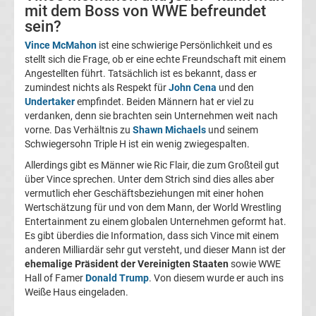
mit dem Boss von WWE befreundet
sein?
Ergebnisse
Vince McMahon
ist eine schwierige Persönlichkeit und es
stellt sich die Frage, ob er eine echte Freundschaft mit einem
La
Angestellten führt. Tatsächlich ist es bekannt, dass er
zumindest nichts als Respekt für
John Cena
und den
Liga
Undertaker
empfindet. Beiden Männern hat er viel zu
verdanken, denn sie brachten sein Unternehmen weit nach
vorne. Das Verhältnis zu
Shawn Michaels
und seinem
Tabelle
Schwiegersohn Triple H ist ein wenig zwiegespalten.
Allerdings gibt es Männer wie Ric Flair, die zum Großteil gut
Premier
über Vince sprechen. Unter dem Strich sind dies alles aber
vermutlich eher Geschäftsbeziehungen mit einer hohen
League
Wertschätzung für und von dem Mann, der World Wrestling
Entertainment zu einem globalen Unternehmen geformt hat.
Erg.
Es gibt überdies die Information, dass sich Vince mit einem
anderen Milliardär sehr gut versteht, und dieser Mann ist der
ehemalige Präsident der Vereinigten Staaten
sowie WWE
Premier
Hall of Famer
Donald Trump
. Von diesem wurde er auch ins
Weiße Haus eingeladen.
League