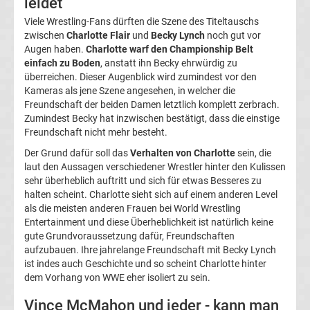
leidet
Infos
Viele Wrestling-Fans dürften die Szene des Titeltauschs
zwischen
Charlotte Flair
und
Becky Lynch
noch gut vor
Telekom
Augen haben.
Charlotte warf den Championship Belt
einfach zu Boden
, anstatt ihn Becky ehrwürdig zu
Eishockey
überreichen. Dieser Augenblick wird zumindest vor den
Kameras als jene Szene angesehen, in welcher die
Freundschaft der beiden Damen letztlich komplett zerbrach.
live
Zumindest Becky hat inzwischen bestätigt, dass die einstige
Freundschaft nicht mehr besteht.
im
Der Grund dafür soll das
Verhalten von Charlotte
sein, die
laut den Aussagen verschiedener Wrestler hinter den Kulissen
TV
sehr überheblich auftritt und sich für etwas Besseres zu
halten scheint. Charlotte sieht sich auf einem anderen Level
Tabellen
als die meisten anderen Frauen bei World Wrestling
&
Entertainment und diese Überheblichkeit ist natürlich keine
Ergebnisse
gute Grundvoraussetzung dafür, Freundschaften
International:
aufzubauen. Ihre jahrelange Freundschaft mit Becky Lynch
ist indes auch Geschichte und so scheint Charlotte hinter
La
dem Vorhang von WWE eher isoliert zu sein.
Liga
Vince McMahon und jeder - kann man