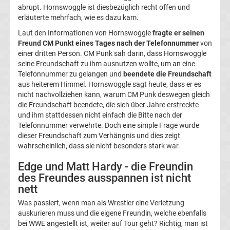
abrupt. Hornswoggle ist diesbezüglich recht offen und
Tabelle
erläuterte mehrfach, wie es dazu kam.
Laut den Informationen von Hornswoggle
fragte er seinen
Champions
Freund CM Punkt eines Tages nach der Telefonnummer
von
einer dritten Person. CM Punk sah darin, dass Hornswoggle
League
seine Freundschaft zu ihm ausnutzen wollte, um an eine
Telefonnummer zu gelangen und
beendete die Freundschaft
aus heiterem Himmel. Hornswoggle sagt heute, dass er es
Ergebnisse
nicht nachvollziehen kann, warum CM Punk deswegen gleich
die Freundschaft beendete, die sich über Jahre erstreckte
Europa
und ihm stattdessen nicht einfach die Bitte nach der
Telefonnummer verwehrte. Doch eine simple Frage wurde
dieser Freundschaft zum Verhängnis und dies zeigt
League
wahrscheinlich, dass sie nicht besonders stark war.
Tabelle
Edge und Matt Hardy - die Freundin
des Freundes ausspannen ist nicht
nett
Europa
Was passiert, wenn man als Wrestler eine Verletzung
League
auskurieren muss und die eigene Freundin, welche ebenfalls
bei WWE angestellt ist, weiter auf Tour geht? Richtig, man ist