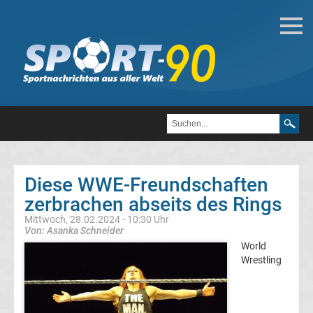
WWE
WWE
Attitude
Ära
Diese WWE-Freundschaften
WWE
zerbrachen abseits des Rings
Mittwoch, 28.02.2024 - 10:30 Uhr
Wrestler
Von: Asanka Schneider
World
Liste
Wrestling
Top-
Aktuell