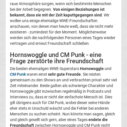
raue Atmosphäre sorgen, wenn sich bestimmte Menschen
Ergebnisse
bei der Arbeit begegnen.
Von einigen Beziehungen ist
bekannt, dass sie mit der Zeit kaputtgegangen sind
. Wir
3.
wollen uns einige ehemalige WWE-Freundschaften
anschauen, von denen man heute weiß, dass sie nicht mehr
existieren - zumindest für den Moment. Möglicherweise
Liga
werden sich die nachfolgenden Personen eines Tages wieder
vertragen und erneut Freundschaft schließen.
Tabelle
Hornswoggle und CM Punk - eine
Frage zerstörte ihre Freundschaft
DFB-
Die beiden ehemaligen WWE-Superstars
Hornswoggle
und
CM Punk
waren einst
sehr gute Freunde
. Sie reisten
Pokal
gemeinsam zu den Shows an und verbrachten privat sehr viel
Zeit miteinander. Beide galten als schwierige Charakter und
Ergebnisse
Hornswoggle gibt inzwischen regelmäßig in Podcasts und
Interviews zu, dass er nicht der einfachste Mensch ist. Dies
gilt übrigens auch für CM Punk, wobei dieser seine Hände
Champions
eher stets in Unschuld wäscht und die Fehler bei anderen
Menschen zu suchen scheint. Nun könnte man sagen, gleich
League
und gleich gesellt sich gern, aber eines Tages
endete die
Freundschaft
zwischen Hornswoggle und CM Punk recht