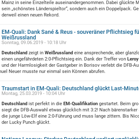
Mainz in seine Einzelteile auseinandergenommen. Dabei glückte M
sein „schönstes Länderspieltor“, sondern auch ein Doppelpack. Ge
 derweil einen neuen Rekord.
EM-Quali: Dank Sané & Reus - souveräner Pflichtsieg f
Weißrussland
Sonntag, 09.06.2019 - 10:18 Uhr
Deutschland
zeigt in
Weißrussland
eine ansprechende, aber glanzlo
einen ungefährdeten 2:0-Pflichtsieg ein. Dank der Treffer von
Leroy
und der Harmlosigkeit der Gastgeber in Borisov verlebt die DFB-A
uel Neuer musste nur einmal sein Können abrufen.
Traumstart in EM-Quali: Deutschland glückt Last-Minut
Montag, 25.03.2019 - 10:04 Uhr
Deutschland
ist perfekt in die
EM-Qualifikation
gestartet. Beim gr
siegt die DFB-Auswahl etwas glücklich mit 3:2! Nach bärenstarker e
die junge Löw-Elf eine 2:0-Führung und muss lange zittern. Bis Nico
der Lucky Punch glückt.