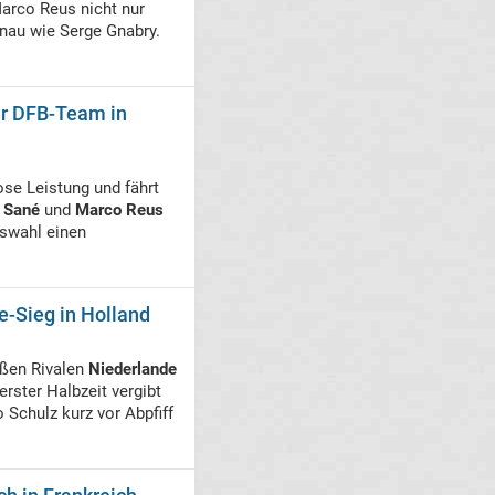
arco Reus nicht nur
nau wie Serge Gnabry.
ür DFB-Team in
se Leistung und fährt
 Sané
und
Marco Reus
uswahl einen
e-Sieg in Holland
oßen Rivalen
Niederlande
rster Halbzeit vergibt
 Schulz kurz vor Abpfiff