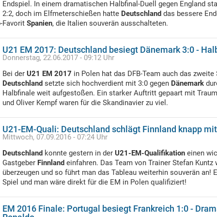
Endspiel. In einem dramatischen Halbfinal-Duell gegen England st
2:2, doch im Elfmeterschießen hatte
Deutschland
das bessere Ende
p-Favorit
Spanien
, die Italien souverän ausschalteten.
U21 EM 2017: Deutschland besiegt Dänemark 3:0 - Halbf
Donnerstag, 22.06.2017 - 09:12 Uhr
Bei der
U21 EM 2017
in Polen hat das DFB-Team auch das zweite 
Deutschland
setzte sich hochverdient mit 3:0 gegen
Dänemark
dur
Halbfinale weit aufgestoßen. Ein starker Auftritt gepaart mit Trau
und Oliver Kempf waren für die Skandinavier zu viel.
U21-EM-Quali: Deutschland schlägt Finnland knapp mit
Mittwoch, 07.09.2016 - 07:24 Uhr
Deutschland
konnte gestern in der
U21-EM-Qualifikation
einen wic
Gastgeber
Finnland
einfahren. Das Team von Trainer Stefan Kuntz
überzeugen und so führt man das Tableau weiterhin souverän an! 
Spiel und man wäre direkt für die EM in Polen qualifiziert!
EM 2016 Finale: Portugal besiegt Frankreich 1:0 - Dra