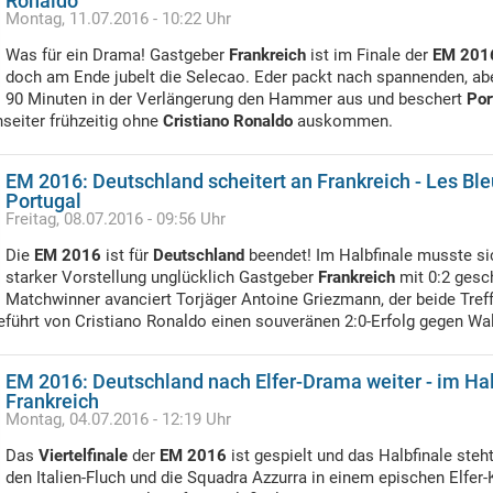
Ronaldo
Montag, 11.07.2016 - 10:22 Uhr
Was für ein Drama! Gastgeber
Frankreich
ist im Finale der
EM 201
doch am Ende jubelt die Selecao. Eder packt nach spannenden, ab
90 Minuten in der Verlängerung den Hammer aus und beschert
Por
seiter frühzeitig ohne
Cristiano Ronaldo
auskommen.
EM 2016: Deutschland scheitert an Frankreich - Les Bl
Portugal
Freitag, 08.07.2016 - 09:56 Uhr
Die
EM 2016
ist für
Deutschland
beendet! Im Halbfinale musste si
starker Vorstellung unglücklich Gastgeber
Frankreich
mit 0:2 gesc
Matchwinner avanciert Torjäger Antoine Griezmann, der beide Treffe
geführt von Cristiano Ronaldo einen souveränen 2:0-Erfolg gegen Wa
EM 2016: Deutschland nach Elfer-Drama weiter - im Ha
Frankreich
Montag, 04.07.2016 - 12:19 Uhr
Das
Viertelfinale
der
EM 2016
ist gespielt und das Halbfinale steh
den Italien-Fluch und die Squadra Azzurra in einem epischen Elfer-