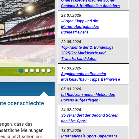
Unterschiede zwischen Social-
Casinos & traditonellen Anbietern
28.07.2026
Jürgen Klopp und die
Mammutaufgabe des
Bundestrainers
22.05.2026
Top-Talente der 2. Bundesliga
2025/26: Marktwerte und
weiz?
Transferkandidaten
19.03.2026
Supplements helfen beim
Muskelaufbau - Tipps & Hinweise
05.03.2026
Ist Riad zum neuen Mekka des
Boxens aufgestiegen?
te oder schlechte
24.02.2026
So verändert der Second Screen
den Live-Sport
sagen, dass das
nsätzliche Meinungen
13.01.2026
Internationale Sport-Superstars
es ja jetzt schon nur