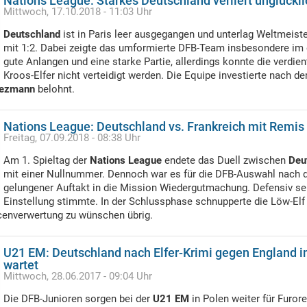
Nations League: Starkes Deutschland verliert unglückli
Mittwoch, 17.10.2018 - 11:03 Uhr
Deutschland
ist in Paris leer ausgegangen und unterlag Weltmeist
mit 1:2. Dabei zeigte das umformierte DFB-Team insbesondere im
gute Anlangen und eine starke Partie, allerdings konnte die verdi
Kroos-Elfer nicht verteidigt werden. Die Equipe investierte nach
iezmann
belohnt.
Nations League: Deutschland vs. Frankreich mit Remis
Freitag, 07.09.2018 - 08:38 Uhr
Am 1. Spieltag der
Nations League
endete das Duell zwischen
Deu
mit einer Nullnummer. Dennoch war es für die DFB-Auswahl nach
gelungener Auftakt in die Mission Wiedergutmachung. Defensiv seh
Einstellung stimmte. In der Schlussphase schnupperte die Löw-Elf
ncenverwertung zu wünschen übrig.
U21 EM: Deutschland nach Elfer-Krimi gegen England i
wartet
Mittwoch, 28.06.2017 - 09:04 Uhr
Die DFB-Junioren sorgen bei der
U21 EM
in Polen weiter für Furor