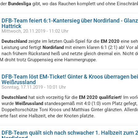
 der
Bundesliga
gibt, wo das Rauchen komplett und ohne Einschränk
DFB-Team feiert 6:1-Kantersieg über Nordirland - Glanz
Hattrick
Mittwoch, 20.11.2019 - 11:02 Uhr
Deutschland
zeigte im letzten Quali-Spiel für die
EM 2020
eine seh
Leistung und fertigt
Nordirland
mit einem klaren 6:1 (2:1) ab! Vor 
nach frühem Rückstand heiß und netzte gleich dreimal ein. Nicht d
EM droht trotz Gruppensieg eine Hammergruppe.
DFB-Team löst EM-Ticket! Ginter & Kroos überragen b
Weißrussland
Sonntag, 17.11.2019 - 10:01 Uhr
Deutschland
hat sich vorzeitig für die
EM 2020 qualifiziert
! Im vor
wurde
Weißrussland
standesgemäß mit 4:0 (1:0) vom Platz gefegt,
Doppeltorschütze Toni Kroos und Matthias Ginter glänzten. Allerdi
rte fast eine Halbzeit, ehe der Knoten platzte.
DFB-Team quält sich nach schwacher 1. Halbzeit zum 2