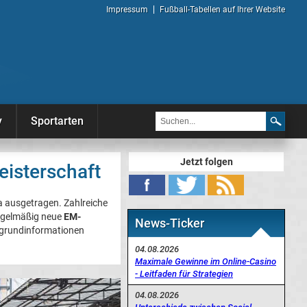
Impressum
Fußball-Tabellen auf Ihrer Website
y
Sportarten
Jetzt folgen
eisterschaft
pa ausgetragen. Zahlreiche
regelmäßig neue
EM-
News-Ticker
ergrundinformationen
04.08.2026
Maximale Gewinne im Online-Casino
- Leitfaden für Strategien
04.08.2026