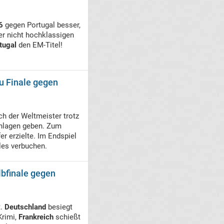
6
gegen Portugal besser,
er nicht hochklassigen
tugal
den EM-Titel!
eu Finale gegen
ch der Weltmeister trotz
hlagen geben. Zum
r erzielte. Im Endspiel
les verbuchen.
lbfinale gegen
t.
Deutschland
besiegt
Krimi,
Frankreich
schießt