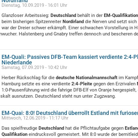
Nordirland
Dienstag, 10.09.2019 - 16:01 Uhr
Glanzloser Arbeitssieg:
Deutschland
behält in der
EM-Qualifikation
beim bisherigen Spitzenreiter
Nordirland
die Nerven und setzt sich
war der Dreier schwer erkämpft. Einer schwachen Vorstellung in Ha
wucher. Halstenberg und Gnabry treffen dennoch und bescheren d
EM-Quali: Passives DFB-Team kassiert verdiente 2:4-P
Niederlande
Samstag, 07.09.2019 - 10:42 Uhr
Herber Rückschlag für die
deutsche Nationalmannschaft
im Kampf 
Hamburg setzte es eine verdiente
2:4-Pleite
gegen den Erzrivalen
1:0-Pausenführung wird die fahrige DFB-Elf von Oranje hergespielt, 
skalt ausnutzen. Deutschland steht nun unter Zugzwang.
EM-Quai: 8:0! Deutschland überrollt Estland mit furios
Mittwoch, 12.06.2019 - 11:17 Uhr
Das spielfreudige
Deutschland
hat die Pflichtaufgabe gegen
Estlan
Qualifikation
eindrucksvoll gemeistert. Mit 8:0 wurde der bemitlei