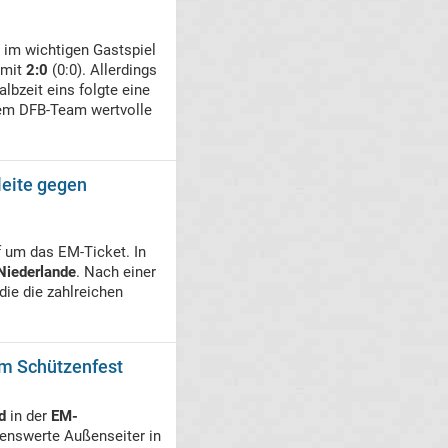
im wichtigen Gastspiel
 mit
2:0
(0:0). Allerdings
lbzeit eins folgte eine
em DFB-Team wertvolle
leite gegen
um das EM-Ticket. In
Niederlande
. Nach einer
die die zahlreichen
em Schützenfest
d
in der
EM-
denswerte Außenseiter in