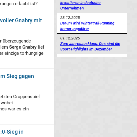
investieren in deutsche
ungen erlaubt ist?
Unternehmen
28.12.2025
voller Gnabry mit
Darum wird Wintertrail-Running
immer populärer
01.12.2025
r überzeugende
Zum Jahresausklang: Das sind die
allem
Serge Gnabry
lief
Sport-Highlights im Dezember
er einzige torhungrige
eim Sieg gegen
letzten Gruppenspiel
 wobei
ngs war es ein
:0-Sieg in