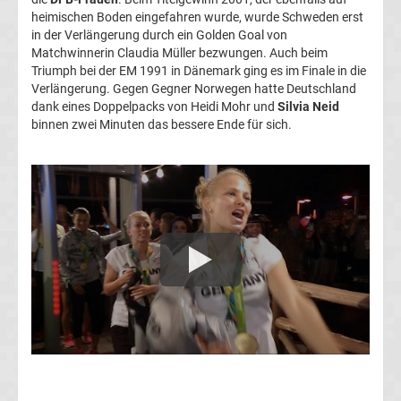
heimischen Boden eingefahren wurde, wurde Schweden erst
Liga
in der Verlängerung durch ein Golden Goal von
Matchwinnerin Claudia Müller bezwungen. Auch beim
Triumph bei der EM 1991 in Dänemark ging es im Finale in die
Ergebnisse
Verlängerung. Gegen Gegner Norwegen hatte Deutschland
dank eines Doppelpacks von Heidi Mohr und
Silvia Neid
3.
binnen zwei Minuten das bessere Ende für sich.
Liga
Ergebnisse
3.
Liga
Tabelle
DFB-