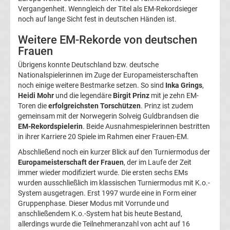
TV
Vergangenheit. Wenngleich der Titel als EM-Rekordsieger
noch auf lange Sicht fest in deutschen Händen ist.
Tabellen
&
Weitere EM-Rekorde von deutschen
Ergebnisse
Frauen
International:
Übrigens konnte Deutschland bzw. deutsche
Nationalspielerinnen im Zuge der Europameisterschaften
La
noch einige weitere Bestmarke setzen. So sind
Inka Grings
,
Heidi Mohr
und die legendäre
Birgit Prinz
mit je zehn EM-
Liga
Toren die
erfolgreichsten Torschützen
. Prinz ist zudem
gemeinsam mit der Norwegerin Solveig Guldbrandsen die
Ergebnisse
EM-Rekordspielerin
. Beide Ausnahmespielerinnen bestritten
in ihrer Karriere 20 Spiele im Rahmen einer Frauen-EM.
Abschließend noch ein kurzer Blick auf den Turniermodus der
La
Europameisterschaft der Frauen
, der im Laufe der Zeit
immer wieder modifiziert wurde. Die ersten sechs EMs
Liga
wurden ausschließlich im klassischen Turniermodus mit K.o.-
System ausgetragen. Erst 1997 wurde eine in Form einer
Tabelle
Gruppenphase. Dieser Modus mit Vorrunde und
anschließendem K.o.-System hat bis heute Bestand,
allerdings wurde die Teilnehmeranzahl von acht auf 16
Premier