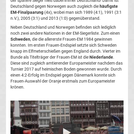
der spätere Sieger hieß dabei immer Deutschland! Damit ist
League
Deutschland gegen Norwegen auch zugleich die
häufigste
EM-Finalpaarung
(4x), wobei man sich 1989 (4:1), 1991 (3:1
n.V.), 2005 (3:1) und 2013 (1:0) gegenüberstand.
Tabelle
Neben Deutschland und Norwegen befinden sich lediglich
noch zwei andere Nationen in der EM-Siegerliste. Zum einen
Formel
Schweden
, die die allererste Frauen-EM 1984 gewinnen
konnten. Im ersten Frauen-Endspiel setzte sich Schweden
1
knapp im Elfmeterschießen gegen England durch. Vierter im
Bunde als Titelträger der Frauen-EM ist die
Niederlande
.
Diese sind zugleich amtierender Europameister nachdem das
Rennkalender
Turnier 2017 auf heimischen Boden gewonnen wurde. Durch
einen 4:2-Erfolg im Endspiel gegen Dänemark konnte sich
Transfergerüchte
Frauen-Auswahl der Oranje erstmals zum Europameister
krönen.
WWE
News
Boxen