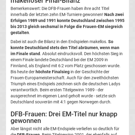
makelloser Final-Bilanz
Bemerkenswert: Die DFB-Frauen haben ihre acht Titel
EM
innerhalb der letzten zehn EM-Turniere gewonnen!
Nach zwei
Erfolgen 1989 und 1991 konnte Deutschland zwischen 1995
2024
bis 2013 gleich sechsmal in Folge die Frauen-EM siegreich
gestalten
.
Tabellen
Dabei ist auch die Bilanz in den Endspielen makellos.
So
konnte Deutschland stets den Titel abräumen, wenn man
Top-
im Finale stand
. Absolut eindrucksvoll. Den höchsten Sieg in
Aktuell
einem Finale landete Deutschland bei der EM 2009 in
Finnland, als England mit 6:2 vom Platz geschossen wurde.
Bundesliga
Bis heute der
höchste Finalsieg
in der Geschichte der
Frauen-Europameisterschaft. Auch für den zweithöchsten
Triumph eines Endspiels zeichnen sich die deutschen Ladys
Tabelle
verantwortlich. Beim ersten Titelgewinn 1989 - der
ausgerechnet im eigenen Land geholt wurde - setzte sich
Bundesliga
Deutschland souverän mit 4:1 gegen Norwegen durch.
DFB-Frauen: Drei EM-Titel nur knapp
Ergebnisse
gewonnen
Aber längst nicht alle EM-Endspiele verliefen so deutlich für
2.
die
DFB-Frauen
. Beim Titelgewinn 2001, der ebenfalls auf