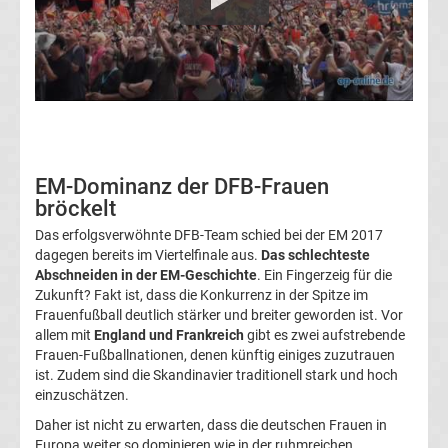
News
DAZN
Programm
&
EM-Dominanz der DFB-Frauen
bröckelt
Infos
Das erfolgsverwöhnte DFB-Team schied bei der EM 2017
dagegen bereits im Viertelfinale aus.
Das schlechteste
Telekom
Abschneiden in der EM-Geschichte
. Ein Fingerzeig für die
Zukunft? Fakt ist, dass die Konkurrenz in der Spitze im
Frauenfußball deutlich stärker und breiter geworden ist. Vor
Eishockey
allem mit
England und Frankreich
gibt es zwei aufstrebende
Frauen-Fußballnationen, denen künftig einiges zuzutrauen
live
ist. Zudem sind die Skandinavier traditionell stark und hoch
einzuschätzen.
im
Daher ist nicht zu erwarten, dass die deutschen Frauen in
Europa weiter so dominieren wie in der ruhmreichen