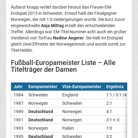
Äußerst knapp verlief darüber hinaus das Frauen-EM-
Pokal
Endspiel 2013 in Schweden. Erneut hieß der Finalgegner
Norwegen, der mit 1:0 niedergerungen wurde. Die kurz zuvor
Ergebnisse
eingewechselte
Anja Mittag
erzielt den entscheidenden
Treffer. Allerdings war EM-Titel Nummer acht auch ein großer
Verdienst von Torfrau
Nadine Angerer
. Sie hielt im Endspiel
Champions
gleich zwei Elfmeter der Norwegerinnen und wurde somit zur
Titel-Heldin.
League
Fußball-Europameister Liste – Alle
Titelträger der Damen
Tabelle
Champions
Jahr
Europameister
Vize-Europameister
Ergebnis
1984
Schweden
England
1:1 / 0:1 (4:3 i.E.
League
1987
Norwegen
Schweden
2:1
1989
Deutschland
Norwegen
4:1
Ergebnisse
1991
Deutschland
Norwegen
3:1 n.V.
1993
Norwegen
Italien
1:0
Europa
1995
Deutschland
Schweden
3:2