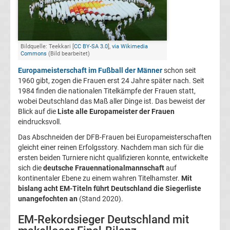
Europameister
Liste
Bildquelle: Teekkari [
CC BY-SA 3.0
],
via Wikimedia
Commons
(Bild bearbeitet)
Fußball-
Europameisterschaft im Fußball der Männer
schon seit
1960 gibt, zogen die Frauen erst 24 Jahre später nach. Seit
1984 finden die nationalen Titelkämpfe der Frauen statt,
Europameister
wobei Deutschland das Maß aller Dinge ist. Das beweist der
Blick auf die
Liste alle Europameister der Frauen
Frauen
eindrucksvoll.
Das Abschneiden der DFB-Frauen bei Europameisterschaften
Liste
gleicht einer reinen Erfolgsstory. Nachdem man sich für die
ersten beiden Turniere nicht qualifizieren konnte, entwickelte
sich die
deutsche Frauennationalmannschaft
auf
EM
kontinentaler Ebene zu einem wahren Titelhamster.
Mit
bislang acht EM-Titeln führt Deutschland die Siegerliste
2024
unangefochten an
(Stand 2020).
EM-Rekordsieger Deutschland mit
Ergebnisse