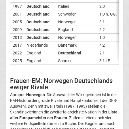
1997
Deutschland
Italien
2:0
League
2001
Deutschland
Schweden
1:0 n. GG.
Tabelle
2005
Deutschland
Norwegen
3:1
2009
Deutschland
England
6:2
Europa
2013
Deutschland
Norwegen
1:0
2017
Niederlande
Dänemark
4:2
League
2022
England
Deutschland
2:1
2025
England
Spanien
3:1 i.E.
Ergebnisse
Conference
Frauen-EM: Norwegen Deutschlands
ewiger Rivale
League
Apropos
Norwegen
: Die Auswahl der Wikingerinnen ist in der
EM-Historie der größte Rivale und Hauptkonkurrent der DFB-
Erg.
Auswahl. Denn mit zwei Titeln (1987, 1993) stellen die
Skandinavierinnen die zweiterfolgreichste Nation in der
Liste
aller Europameister der Frauen
. Zudem stehen noch vier
Conference
weitere Endspielteilnahmen zu Buche. Der Gegner und auch