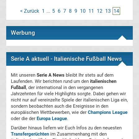
Tabelle
< Zurück
1
5
6
7
8
9
10
11
12
13
14
...
Bundesliga
Werbung
Ergebnisse
2.
Serie A aktuell - Italienische Fußball News
Liga
Mit unseren
Serie A News
bleibt Ihr stets auf dem
Laufenden. Wir berichten rund um den
italienischen
Ergebnisse
Fußball
, der international in den vergangenen
Jahrzehnten für viele Highlights sorgte. Dabei gehen wir
nicht nur auf vereinzelte Spiele der italienischen Liga ein,
3.
sondern beobachten auch die Ereignisse in den
europäischen Wettbewerben, wie der
Champions League
Liga
oder die der
Europa League
.
Darüber hinaus liefern wir Euch Infos zu den neuesten
Ergebnisse
Transfergerüchten
im Zusammenhang mit den