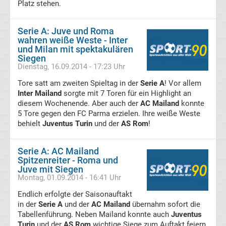
Platz stehen.
UEFA
Serie A: Juve und Roma
Youth
wahren weiße Weste - Inter
und Milan mit spektakulären
Siegen
League
Dienstag, 16.09.2014 - 17:23 Uhr
Tore satt am zweiten Spieltag in der
Serie A
! Vor allem
Fußball
Inter Mailand
sorgte mit 7 Toren für ein Highlight an
diesem Wochenende. Aber auch der
AC Mailand
konnte
5 Tore gegen den FC Parma erzielen. Ihre weiße Weste
WM
behielt
Juventus Turin
und der
AS Rom
!
Fußball
Serie A: AC Mailand
Spitzenreiter - Roma und
EM
Juve mit Siegen
Montag, 01.09.2014 - 16:41 Uhr
Frauenfußball
Endlich erfolgte der Saisonauftakt
in der
Serie A
und der
AC Mailand
übernahm sofort die
Tabellenführung. Neben Mailand konnte auch
Juventus
Amateurfußball
Turin
und der
AS Rom
wichtige Siege zum Auftakt feiern.