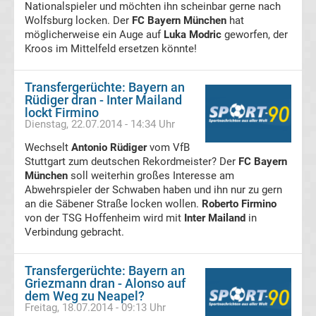
Nationalspieler und möchten ihn scheinbar gerne nach
Wolfsburg locken. Der
Fußballklubs
FC Bayern München
hat
möglicherweise ein Auge auf
Luka Modric
geworfen, der
Kroos im Mittelfeld ersetzen könnte!
Serie
A
Transfergerüchte: Bayern an
Coppa
Rüdiger dran - Inter Mailand
lockt Firmino
Dienstag, 22.07.2014 - 14:34 Uhr
Italia
Wechselt
Antonio Rüdiger
vom VfB
Stuttgart zum deutschen Rekordmeister? Der
Siegerliste
FC Bayern
München
soll weiterhin großes Interesse am
Abwehrspieler der Schwaben haben und ihn nur zu gern
Serie
an die Säbener Straße locken wollen.
Roberto Firmino
von der TSG Hoffenheim wird mit
Inter Mailand
in
Verbindung gebracht.
A
Meister
Transfergerüchte: Bayern an
Griezmann dran - Alonso auf
dem Weg zu Neapel?
Serie
Freitag, 18.07.2014 - 09:13 Uhr