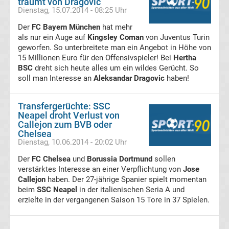
träumt von Dragovic
Dienstag, 15.07.2014 - 08:25 Uhr
Deutschland
Der
FC Bayern München
hat mehr
als nur ein Auge auf
Kingsley Coman
von Juventus Turin
Transfergerüchte
geworfen. So unterbreitete man ein Angebot in Höhe von
15 Millionen Euro für den Offensivspieler! Bei
Hertha
England
BSC
dreht sich heute alles um ein wildes Gerücht. So
soll man Interesse an
Aleksandar Dragovic
haben!
Transfergerüchte
Transfergerüchte: SSC
Neapel droht Verlust von
Italien
Callejon zum BVB oder
Chelsea
Dienstag, 10.06.2014 - 20:02 Uhr
Transfergerüchte
Der
FC Chelsea
und
Borussia Dortmund
sollen
Spanien
verstärktes Interesse an einer Verpflichtung von
Jose
Callejon
haben. Der 27-jährige Spanier spielt momentan
Top-
beim
SSC Neapel
in der italienischen Seria A und
Aktuell
erzielte in der vergangenen Saison 15 Tore in 37 Spielen.
Bundesliga