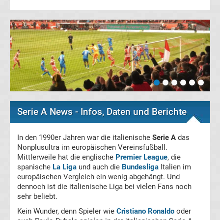
Champions
League
Europa
League
Serie A News - Infos, Daten und Berichte
Europa
Conference
In den 1990er Jahren war die italienische
Serie A
das
Nonplusultra im europäischen Vereinsfußball.
Mittlerweile hat die englische
Premier League
, die
League
spanische
La Liga
und auch die
Bundesliga
Italien im
europäischen Vergleich ein wenig abgehängt. Und
Premier
dennoch ist die italienische Liga bei vielen Fans noch
sehr beliebt.
League
Kein Wunder, denn Spieler wie
Cristiano Ronaldo
oder