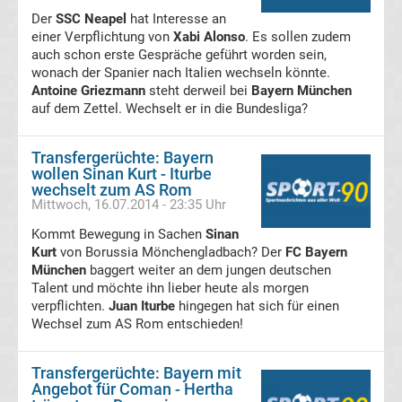
Der
SSC Neapel
hat Interesse an
A
einer Verpflichtung von
Xabi Alonso
. Es sollen zudem
auch schon erste Gespräche geführt worden sein,
Ergebnisse
wonach der Spanier nach Italien wechseln könnte.
Antoine Griezmann
steht derweil bei
Bayern München
auf dem Zettel. Wechselt er in die Bundesliga?
Serie
Transfergerüchte: Bayern
A
wollen Sinan Kurt - Iturbe
wechselt zum AS Rom
Tabelle
Mittwoch, 16.07.2014 - 23:35 Uhr
Kommt Bewegung in Sachen
Sinan
Torjäger
Kurt
von Borussia Mönchengladbach? Der
FC Bayern
München
baggert weiter an dem jungen deutschen
Talent und möchte ihn lieber heute als morgen
Italien
verpflichten.
Juan Iturbe
hingegen hat sich für einen
Wechsel zum AS Rom entschieden!
Transfergerüchte
international
Transfergerüchte: Bayern mit
Transfergerüchte
Angebot für Coman - Hertha