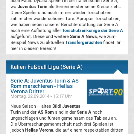
auch Paulo Dybala spielen in der italienischen Serie A,
wo
Juventus Turin
als Serienmeister seine Kreise zieht.
La
Diese Spieler sind auch immer wieder Torschützen
zahlreicher wunderschöner Tore. Apropos Torschützen,
Liga
wie haben neben unserer Berichterstattung zur Serie A
auch eine Auflistung aller
Torschützenkönige der Serie A
aufgeführt. Diese und weitere
Serie A News
, wie zum
Serie
Beispiel News zu aktuellen
Transfergerüchten
findet Ihr
hier in diesem Bereich!
A
Italien Fußball Liga (Serie A)
Türk.
Serie A: Juventus Turin & AS
Süper
Rom marschieren - Hellas
Verona Dritter
Montag, 22.09.2014 - 15:17 Uhr
Lig
Neue Saison – altes Bild!
Juventus
Turin
und der
AS Rom
sind in der
Serie A
noch
Internat.
ungeschlagen und führen gemeinsam das Tableau an.
Die Überraschungsmannschaft nach drei Spielen ist
Fußball
jedoch
Hellas Verona
, die auf einem respektablen dritten