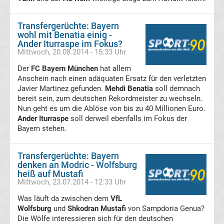
Transfergerüchte
Transfergerüchte: Bayern
wohl mit Benatia einig -
Transferticker
Ander Iturraspe im Fokus?
Mittwoch, 20.08.2014 - 15:33 Uhr
-
Der
FC Bayern München
hat allem
Anschein nach einen adäquaten Ersatz für den verletzten
Javier Martinez gefunden.
Mehdi Benatia
soll demnach
Meldungen
bereit sein, zum deutschen Rekordmeister zu wechseln.
Nun geht es um die Ablöse von bis zu 40 Millionen Euro.
vom
Ander Iturraspe
soll derweil ebenfalls im Fokus der
Bayern stehen.
Transfermarkt
Transfergerüchte: Bayern
denken an Modric - Wolfsburg
Trainerentlassungen
heiß auf Mustafi
Mittwoch, 23.07.2014 - 12:33 Uhr
Bundesliga
Was läuft da zwischen dem
VfL
Wolfsburg
und
Shkodran Mustafi
von Sampdoria Genua?
Porträts
Die Wölfe interessieren sich für den deutschen