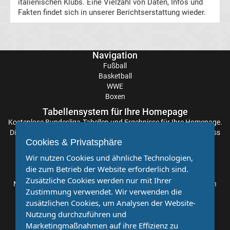
italienischen Klubs. Eine Vielzahl von Daten, Infos und
Fakten findet sich in unserer Berichtserstattung wieder.
3.
Liga
Navigation
Tabelle
Fußball
Basketball
WWE
DFB-
Boxen
Tabellensystem für Ihre Homepage
Pokal
Kostenlose
Bundesliga-Tabellen
und Ergebnisse für Ihre Homepage.
Die Aktualisierung der Ergebnisse erfolgt alle paar Minuten, sodass
Cookies & Privatsphäre
Ergebnisse
Sie stets auf dem Laufenden sind. Einfache und schnelle
Einbindung.
Wir nutzen Cookies und ähnliche Technologien,
die zum Betrieb der Website erforderlich sind.
Champions
Partnervereine
Zusätzliche Cookies werden nur mit Ihrer
Möchten Sie, dass auch Ihr Verein mehr Beachtung findet? Dann
Zustimmung verwendet. Wir verwenden die
League
sind Sie bei uns genau richtig. Wir suchen Ihren Verein für eine
zusätzlichen Cookies, um Analysen der Website-
kostenlose Kooperation. Veröffentlichen Sie Ihre Spielberichte,
Nutzung durchzuführen und
Sportnachrichten und Aufrufe bei uns!
Tabelle
Marketingmaßnahmen auf ihre Effizienz zu