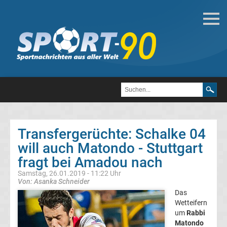
Fußball
Bundesliga
2.
Liga
Transfergerüchte: Schalke 04
3.
will auch Matondo - Stuttgart
fragt bei Amadou nach
Liga
Samstag, 26.01.2019 - 11:22 Uhr
Von: Asanka Schneider
DFB-
Das
Wetteifern
um
Rabbi
Pokal
Matondo