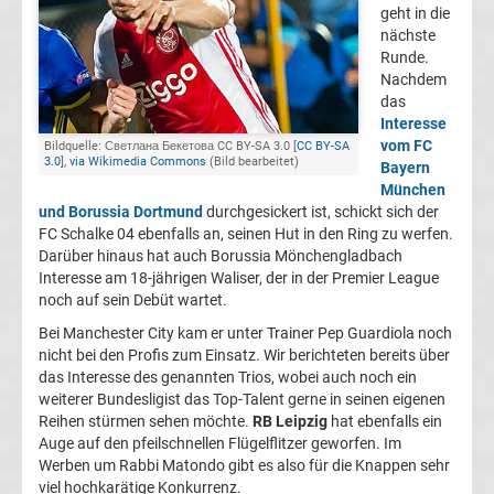
geht in die
Champions
nächste
Runde.
Nachdem
League
das
Interesse
Europa
vom FC
Bildquelle: Светлана Бекетова CC BY-SA 3.0 [
CC BY-SA
3.0
],
via Wikimedia Commons
(Bild bearbeitet)
Bayern
München
League
und Borussia Dortmund
durchgesickert ist, schickt sich der
FC Schalke 04 ebenfalls an, seinen Hut in den Ring zu werfen.
Europa
Darüber hinaus hat auch Borussia Mönchengladbach
Interesse am 18-jährigen Waliser, der in der Premier League
noch auf sein Debüt wartet.
Conference
Bei Manchester City kam er unter Trainer Pep Guardiola noch
nicht bei den Profis zum Einsatz. Wir berichteten bereits über
League
das Interesse des genannten Trios, wobei auch noch ein
weiterer Bundesligist das Top-Talent gerne in seinen eigenen
Premier
Reihen stürmen sehen möchte.
RB Leipzig
hat ebenfalls ein
Auge auf den pfeilschnellen Flügelflitzer geworfen. Im
Werben um Rabbi Matondo gibt es also für die Knappen sehr
League
viel hochkarätige Konkurrenz.