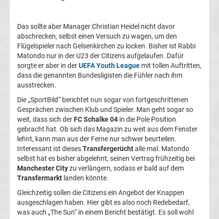
La
Das sollte aber Manager Christian Heidel nicht davor
abschrecken, selbst einen Versuch zu wagen, um den
Liga
Flügelspieler nach Gelsenkirchen zu locken. Bisher ist Rabbi
Matondo nur in der U23 der Citizens aufgelaufen. Dafür
Serie
sorgte er aber in der
UEFA Youth League
mit tollen Auftritten,
dass die genannten Bundesligisten die Fühler nach ihm
ausstrecken.
A
Die „SportBild“ berichtet nun sogar von fortgeschrittenen
Gesprächen zwischen Klub und Spieler. Man geht sogar so
Türk.
weit, dass sich der
FC Schalke 04
in die Pole Position
gebracht hat. Ob sich das Magazin zu weit aus dem Fenster
Süper
lehnt, kann man aus der Ferne nur schwer beurteilen.
Interessant ist dieses
Transfergerücht
alle mal. Matondo
selbst hat es bisher abgelehnt, seinen Vertrag frühzeitig bei
Lig
Manchester City
zu verlängern, sodass er bald auf dem
Transfermarkt
landen könnte.
Internat.
Gleichzeitig sollen die Citizens ein Angebot der Knappen
ausgeschlagen haben. Hier gibt es also noch Redebedarf,
Fußball
was auch „The Sun“ in einem Bericht bestätigt. Es soll wohl