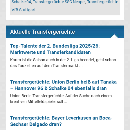
Schalke 04
,
Transfergerüchte SSC Neapel
,
Transfergerüchte
Champions
VfB Stuttgart
League
Aktuelle Transfergerüchte
Europa
Top-Talente der 2. Bundesliga 2025/26:
League
Marktwerte und Transferkandidaten
Kaum ist die Saison auch in der 2. Liga beendet, geht schon
Europa
das Tauziehen auf dem Transfermarkt ...
Conference
Transfergerüchte: Union Berlin heiß auf Tanaka
– Hannover 96 & Schalke 04 ebenfalls dran
League
Union Berlin Transfergerüchte: Auf der Suche nach einem
kreativen Mittelfeldspieler soll ...
Premier
Transfergerüchte: Bayer Leverkusen an Boca-
League
Sechser Delgado dran?