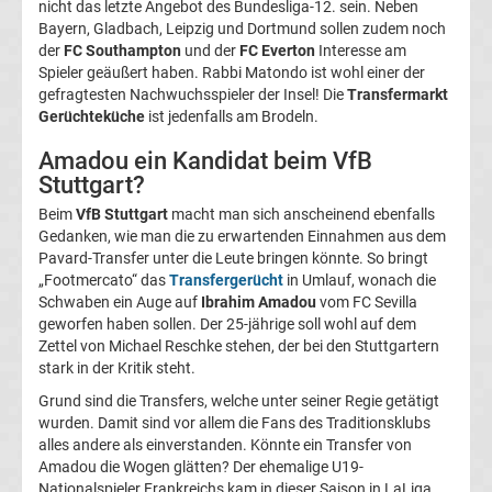
nicht das letzte Angebot des Bundesliga-12. sein. Neben
Bayern, Gladbach, Leipzig und Dortmund sollen zudem noch
UEFA
der
FC Southampton
und der
FC Everton
Interesse am
Spieler geäußert haben. Rabbi Matondo ist wohl einer der
Youth
gefragtesten Nachwuchsspieler der Insel! Die
Transfermarkt
Gerüchteküche
ist jedenfalls am Brodeln.
League
Amadou ein Kandidat beim VfB
Stuttgart?
Fußball
Beim
VfB Stuttgart
macht man sich anscheinend ebenfalls
Gedanken, wie man die zu erwartenden Einnahmen aus dem
WM
Pavard-Transfer unter die Leute bringen könnte. So bringt
„Footmercato“ das
Transfergerücht
in Umlauf, wonach die
Schwaben ein Auge auf
Ibrahim Amadou
vom FC Sevilla
Fußball
geworfen haben sollen. Der 25-jährige soll wohl auf dem
Zettel von Michael Reschke stehen, der bei den Stuttgartern
EM
stark in der Kritik steht.
Grund sind die Transfers, welche unter seiner Regie getätigt
Frauenfußball
wurden. Damit sind vor allem die Fans des Traditionsklubs
alles andere als einverstanden. Könnte ein Transfer von
Amadou die Wogen glätten? Der ehemalige U19-
Amateurfußball
Nationalspieler Frankreichs kam in dieser Saison in LaLiga