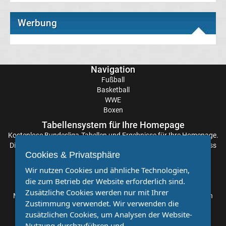
UEFA
Werbung
Youth
League
Navigation
Fußball
Fußball
Basketball
WWE
WM
Boxen
Tabellensystem für Ihre Homepage
Kostenlose
Fußball
Bundesliga-Tabellen
und Ergebnisse für Ihre Homepage.
Die Aktualisierung der Ergebnisse erfolgt alle paar Minuten, sodass
Cookies & Privatsphäre
Sie stets auf dem Laufenden sind. Einfache und schnelle
EM
Einbindung.
Wir nutzen Cookies und ähnliche Technologien,
die zum Betrieb der Website erforderlich sind.
Partnervereine
Frauenfußball
Zusätzliche Cookies werden nur mit Ihrer
Möchten Sie, dass auch Ihr Verein mehr Beachtung findet? Dann
Zustimmung verwendet. Wir verwenden die
sind Sie bei uns genau richtig. Wir suchen Ihren Verein für eine
Amateurfußball
zusätzlichen Cookies, um Analysen der Website-
kostenlose Kooperation. Veröffentlichen Sie Ihre Spielberichte,
Nutzung durchzuführen und