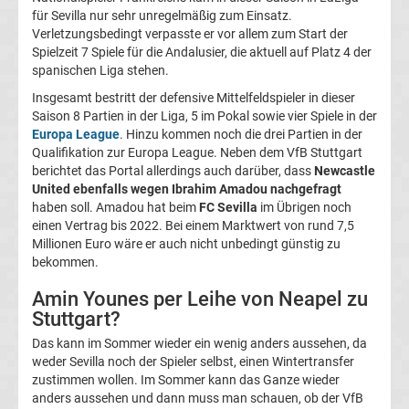
für Sevilla nur sehr unregelmäßig zum Einsatz.
Transfergerüchte
Verletzungsbedingt verpasste er vor allem zum Start der
Spielzeit 7 Spiele für die Andalusier, die aktuell auf Platz 4 der
spanischen Liga stehen.
Transferticker
Insgesamt bestritt der defensive Mittelfeldspieler in dieser
Saison 8 Partien in der Liga, 5 im Pokal sowie vier Spiele in der
-
Europa League
. Hinzu kommen noch die drei Partien in der
Qualifikation zur Europa League. Neben dem VfB Stuttgart
Meldungen
berichtet das Portal allerdings auch darüber, dass
Newcastle
United ebenfalls wegen Ibrahim Amadou nachgefragt
haben soll. Amadou hat beim
FC Sevilla
im Übrigen noch
vom
einen Vertrag bis 2022. Bei einem Marktwert von rund 7,5
Millionen Euro wäre er auch nicht unbedingt günstig zu
Transfermarkt
bekommen.
Amin Younes per Leihe von Neapel zu
Trainerentlassungen
Stuttgart?
Das kann im Sommer wieder ein wenig anders aussehen, da
Bundesliga
weder Sevilla noch der Spieler selbst, einen Wintertransfer
zustimmen wollen. Im Sommer kann das Ganze wieder
Porträts
anders aussehen und dann muss man schauen, ob der VfB