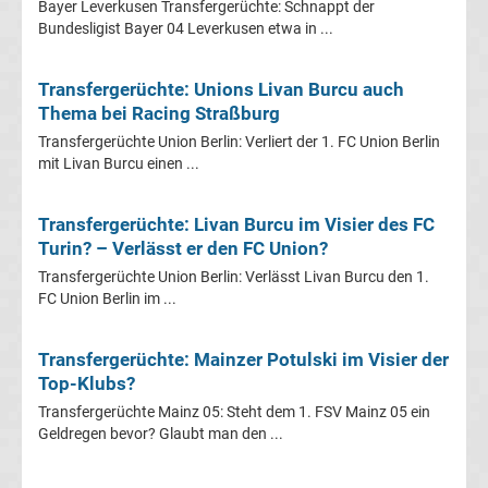
Bayer Leverkusen Transfergerüchte: Schnappt der
La
Bundesligist Bayer 04 Leverkusen etwa in ...
Liga
Transfergerüchte: Unions Livan Burcu auch
Thema bei Racing Straßburg
Serie
Transfergerüchte Union Berlin: Verliert der 1. FC Union Berlin
mit Livan Burcu einen ...
A
Transfergerüchte: Livan Burcu im Visier des FC
Türk.
Turin? – Verlässt er den FC Union?
Transfergerüchte Union Berlin: Verlässt Livan Burcu den 1.
Süper
FC Union Berlin im ...
Lig
Transfergerüchte: Mainzer Potulski im Visier der
Top-Klubs?
Internat.
Transfergerüchte Mainz 05: Steht dem 1. FSV Mainz 05 ein
Geldregen bevor? Glaubt man den ...
Fußball