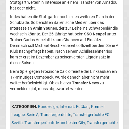
Stuttgart weiterhin Interesse an einem Transfer von Amadou
hat oder nicht.
Fußballklubs
Indes haben die Stuttgarter noch einen weiteren Plan in der
Fußball
Schublade. So berichten italienische Medien über das
Interesse an
Amin Younes
, der zur Leihe ins Schwabenländle
Bundesliga
wechseln könnte. Der 25-jährige hat beim
SSC Neapel
unter
Trainer Carlos Ancelotti kaum Chancen auf Einsätze.
Demnach soll Michael Reschke bereits offiziell bei dem Serie A
2.
Klub nachgefragt haben. Nach seinem Achillessehnenriss
kam er erst im Dezember zu seinem ersten Ligaeinsatz in
Liga
dieser Saison.
Beim Spiel gegen Frosinone Calcio feierte der Linksaußen ein
17-minütiges Comeback, wurde danach aber nicht mehr
3.
weiter berücksichtigt. Ob es hierzu
Transfer News
zu
vermelden gibt, muss abgewartet werden.
Liga
DFB-
KATEGORIEN:
Bundesliga
,
Internat. Fußball
,
Premier
League
,
Serie A
,
Transfergerüchte
,
Transfergerüchte FC
Pokal
Sevilla
,
Transfergerüchte Manchester City
,
Transfergerüchte