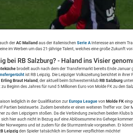
 auch der
AC Mailand
aus der italienischen
Serie A
Interesse an einem Tra
lleine im Werben um das 21-jährige Talent, welches eine große Zukunft vo
zig bei RB Salzburg? - Haland ins Visier geno
hteküche
brodelt auch nach dem der Transfermarkt bereits Ende Januar 
nsfergerücht
ist RB Leipzig. Die Leipziger Volkszeitung berichtet in ihre
n
Erling Braut Haland
, der aktuell beim Schwesternklub
RB Salzburg
unter
 zu Beginn des Jahres für rund 5 Millionen Euro von Molde FK zu den Sal
aison lediglich in der Qualifikation zur
Europa League
von
Molde FK
eing
nf Partien beisteuerte. Zudem bereitete er einen weiteren Treffer vor. Der 
 zu den Leipzigern stoßen. Da die Verbindung zwischen beiden Klubs b
n sich hier auch nicht in Bezug auf eine Ablösesumme ins Gehege kommen.
eler Norwegens und ist zudem für die Sturmzentrale vorgesehen. Er könnt
B Leipzig
den Spieler tatsächlich im Sommer verpflichten möchte!