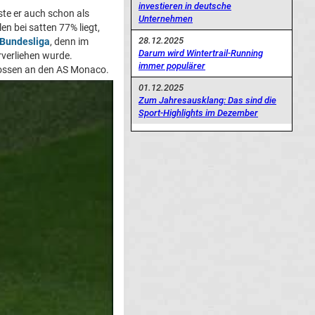
investieren in deutsche
ste er auch schon als
Unternehmen
en bei satten 77% liegt,
28.12.2025
Bundesliga
, denn im
Darum wird Wintertrail-Running
verliehen wurde.
immer populärer
flossen an den AS Monaco.
01.12.2025
Zum Jahresausklang: Das sind die
Sport-Highlights im Dezember