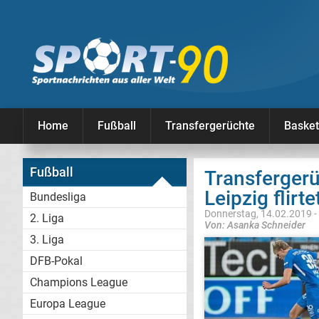
Home
Fußball
Transfergerüchte
Basket
Fußball
Transfergerü
Leipzig flirt
Bundesliga
Donnerstag, 14.02.2019 -
2. Liga
Von: Asanka Schneider
3. Liga
DFB-Pokal
Champions League
Europa League