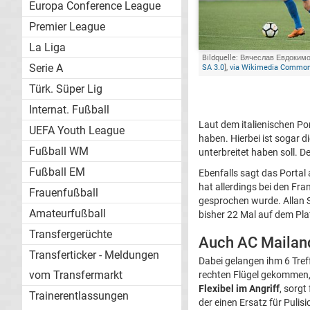
Europa Conference League
Premier League
La Liga
Bildquelle: Вячеслав Евдокимо
Serie A
SA 3.0
],
via Wikimedia Commo
Türk. Süper Lig
Internat. Fußball
Laut dem italienischen Po
UEFA Youth League
haben. Hierbei ist sogar 
Fußball WM
unterbreitet haben soll.
Fußball EM
Ebenfalls sagt das Portal 
hat allerdings bei den Fra
Frauenfußball
gesprochen wurde. Allan S
Amateurfußball
bisher 22 Mal auf dem Pla
Transfergerüchte
Auch AC Mailand
Transferticker - Meldungen
Dabei gelangen ihm 6 Treffe
vom Transfermarkt
rechten Flügel gekommen,
Flexibel im Angriff
, sorg
Trainerentlassungen
der einen Ersatz für Pulisi