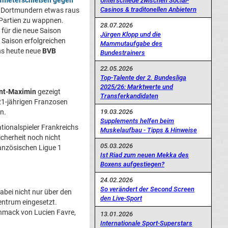
lfmeterschießen gegen
Unterschiede zwischen Social-
Casinos & traditonellen Anbietern
en Dortmundern etwas raus
n Partien zu wappnen.
28.07.2026
für die neue Saison
Jürgen Klopp und die
 Saison erfolgreichen
Mammutaufgabe des
uns heute neue
BVB
Bundestrainers
22.05.2026
Top-Talente der 2. Bundesliga
2025/26: Marktwerte und
int-Maximin
gezeigt
Transferkandidaten
21-jährigen Franzosen
19.03.2026
n.
Supplements helfen beim
tionalspieler Frankreichs
Muskelaufbau - Tipps & Hinweise
icherheit noch nicht
05.03.2026
ranzösischen Ligue 1
Ist Riad zum neuen Mekka des
Boxens aufgestiegen?
24.02.2026
So verändert der Second Screen
dabei nicht nur über den
den Live-Sport
entrum eingesetzt.
chmack von Lucien Favre,
13.01.2026
Internationale Sport-Superstars