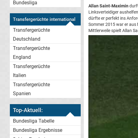
Bundesliga
Allan Saint-Maximin
durft
Linksverteidiger aushelfen
dürfte er perfekt ins Anf
Transfergerüchte international
Sommer 2015 war er aus M
Transfergerüchte
Mittlerweile spielt Allan
Deutschland
Transfergerüchte
England
Transfergerüchte
Italien
Transfergerüchte
Spanien
Top-Aktuell:
Bundesliga Tabelle
Bundesliga Ergebnisse