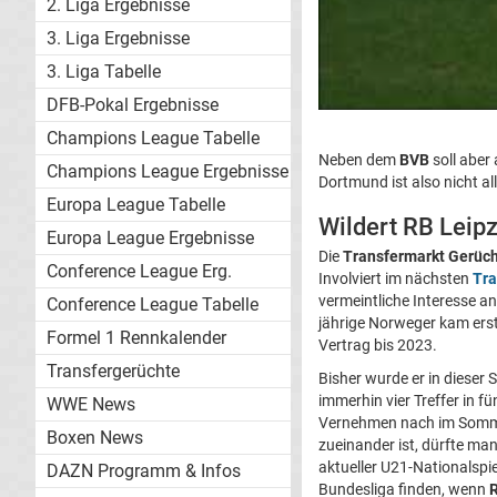
2. Liga Ergebnisse
3. Liga Ergebnisse
3. Liga Tabelle
DFB-Pokal Ergebnisse
Champions League Tabelle
Neben dem
BVB
soll aber
Champions League Ergebnisse
Dortmund ist also nicht a
Europa League Tabelle
Wildert RB Leip
Europa League Ergebnisse
Die
Transfermarkt Gerüc
Conference League Erg.
Involviert im nächsten
Tra
vermeintliche Interesse a
Conference League Tabelle
jährige Norweger kam erst
Formel 1 Rennkalender
Vertrag bis 2023.
Transfergerüchte
Bisher wurde er in dieser S
immerhin vier Treffer in fü
WWE News
Vernehmen nach im Sommer
Boxen News
zueinander ist, dürfte ma
aktueller U21-Nationalspi
DAZN Programm & Infos
Bundesliga finden, wenn
R