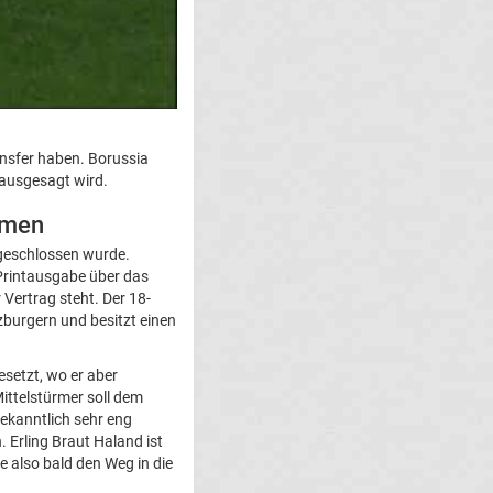
nsfer haben. Borussia
rausgesagt wird.
mmen
geschlossen wurde.
r Printausgabe über das
 Vertrag steht. Der 18-
zburgern und besitzt einen
esetzt, wo er aber
Mittelstürmer soll dem
ekanntlich sehr eng
 Erling Braut Haland ist
e also bald den Weg in die