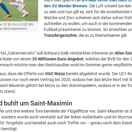
Auch das Spiel im
DFB-Pokal verlor man nach E
den SV Werder Bremen
. Die Luft scheint bei d
zu sein und nun gilt es, sich für die anstehende
Watzke und Zorc scheinen sich daher schon früh 
aufstellen zu wollen, um auch in der kommenden
в CC BY-SA 3.0 [
CC BY-
ns
(Bild bearbeitet)
Fußball präsentieren zu können. So erreichten 
Transfergerüchte
, die es zu thematisieren gilt.
rtal „Calciomercato“ soll Schwarz-Gelb verstärktes Interesse an
Allan Sa
die Rede von einem
25-Millionen-Euro-Angebot
, welches der BVB für den 
 Demnach möchte man den Rechtsaußen wohl im Sommer gerne verpflichte
aus, dass die Offerte von
OGC Nizza
bereits abgelehnt wurde. Der U21-Na
nzosen nur noch einen Vertrag bis 2020, sodass hier das letzte Wort mit S
aint-Maximin gehört bei Nizza zu den Stammspielern, sodass er in der f
tz stand.
 buhlt um Saint-Maximin
r und drei weitere Tore bereitete der Flügelflitzer vor. Saint-Maximin ist 
 sondern wurde auch verstärkt auf der linken Außenbahn und im Sturmz
t für Torgefahr und bereitet auch noch Treffer vor – genau nach dem Ges
c benötigt.