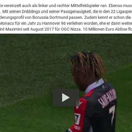
e vereinzelt auch als linker und rechter Mittelfeldspieler ran. Ebenso mus
. Mit seinen Dribblings und seiner Passgenauigkeit, die in den 22 Ligaspiel
orderungsprofil von Borussia Dortmund passen. Zudem kennt er schon die
onaco für ein Jahr zu Hannover 96 verliehen worden, ehe er dann weiter
 Saint-Maximini seit August 2017 für OGC Nizza. 10 Millionen Euro Ablöse 