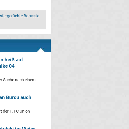
sfergerüchte Borussia
in heiß auf
alke 04
der Suche nach einem
van Burcu auch
rt der 1. FC Union
tulski im Visier