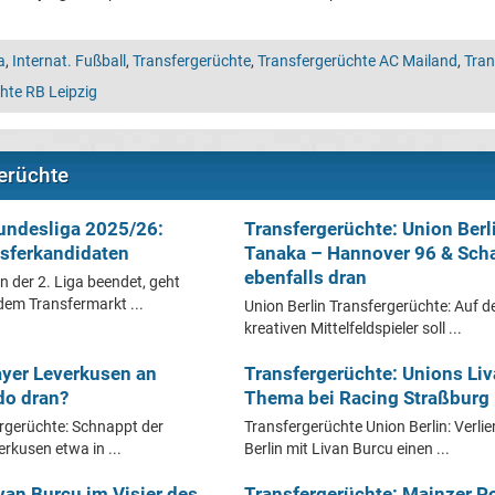
a
,
Internat. Fußball
,
Transfergerüchte
,
Transfergerüchte AC Mailand
,
Tran
hte RB Leipzig
erüchte
Bundesliga 2025/26:
Transfergerüchte: Union Berl
sferkandidaten
Tanaka – Hannover 96 & Sch
ebenfalls dran
n der 2. Liga beendet, geht
dem Transfermarkt ...
Union Berlin Transfergerüchte: Auf 
kreativen Mittelfeldspieler soll ...
ayer Leverkusen an
Transfergerüchte: Unions Li
do dran?
Thema bei Racing Straßburg
rgerüchte: Schnappt der
Transfergerüchte Union Berlin: Verlie
rkusen etwa in ...
Berlin mit Livan Burcu einen ...
van Burcu im Visier des
Transfergerüchte: Mainzer Po