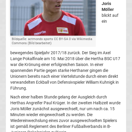
Joris
Champions
Möller
blickt auf
ein
League
Europa
Bildquelle: actmondo sports CC BY-SA 0 via Wikimedia
Commons (Bild bearbeitet)
League
bewegendes Spieljahr 2017/18 zurück. Der Sieg im Axel
Lange Pokalfinale am 10. Mai 2018 über die Hertha BSC U17
war die Krönung einer erfolgreichen Saison. In einer
Europa
spannenden Partie gegen starke Herthaner gingen die
Unionern bereits nach einer Viertelstunde durch einen direkt
Conference
verwandelten Eckball von Defensivspieler William Kuhnigk in
Führung.
League
Nach einer halben Stunde gelang der Ausgleich durch
Herthas Angreifer Paul Krüger. In der zweiten Halbzeit wurde
Joris Möller zunächst ausgewechselt, nur um nach ca. 15
Premier
Minuten wieder eingewechselt zu werden. Die
Wiedereinwechslung eines zuvor ausgewechselten Spielers
League
ist gemäß Reglement des Berliner Fußballverbands in B-