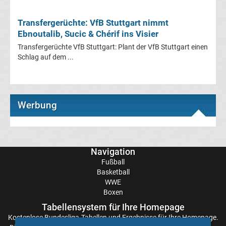
2.
Transfergerüchte: VfB Stuttgart nimmt
Liga
Ebnoutalib, Sucic & Chérif ins Visier
Transfergerüchte VfB Stuttgart: Plant der VfB Stuttgart einen
Zweite
Schlag auf dem ...
Bundesliga
Torjäger
Werbung
Transfergerüchte
international
Navigation
Transfergerüchte
Fußball
Basketball
Deutschland
WWE
Boxen
Transfergerüchte
Tabellensystem für Ihre Homepage
Kostenlose
Bundesliga-Tabellen
und Ergebnisse für Ihre Homepage.