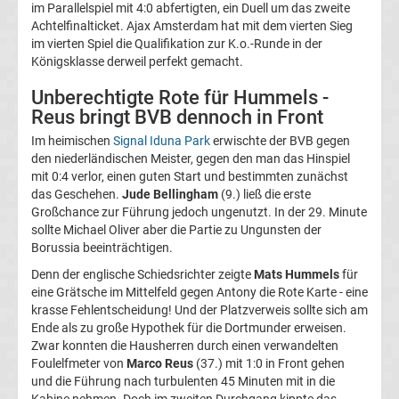
im Parallelspiel mit 4:0 abfertigten, ein Duell um das zweite
La
Achtelfinalticket. Ajax Amsterdam hat mit dem vierten Sieg
im vierten Spiel die Qualifikation zur K.o.-Runde in der
Königsklasse derweil perfekt gemacht.
Liga
Unberechtigte Rote für Hummels -
Reus bringt BVB dennoch in Front
Serie
Im heimischen
Signal Iduna Park
erwischte der BVB gegen
A
den niederländischen Meister, gegen den man das Hinspiel
mit 0:4 verlor, einen guten Start und bestimmten zunächst
das Geschehen.
Jude Bellingham
(9.) ließ die erste
Türk.
Großchance zur Führung jedoch ungenutzt. In der 29. Minute
sollte Michael Oliver aber die Partie zu Ungunsten der
Süper
Borussia beeinträchtigen.
Denn der englische Schiedsrichter zeigte
Mats Hummels
für
Lig
eine Grätsche im Mittelfeld gegen Antony die Rote Karte - eine
krasse Fehlentscheidung! Und der Platzverweis sollte sich am
Ende als zu große Hypothek für die Dortmunder erweisen.
Internat.
Zwar konnten die Hausherren durch einen verwandelten
Foulelfmeter von
Marco Reus
(37.) mit 1:0 in Front gehen
Fußball
und die Führung nach turbulenten 45 Minuten mit in die
Kabine nehmen. Doch im zweiten Durchgang kippte das