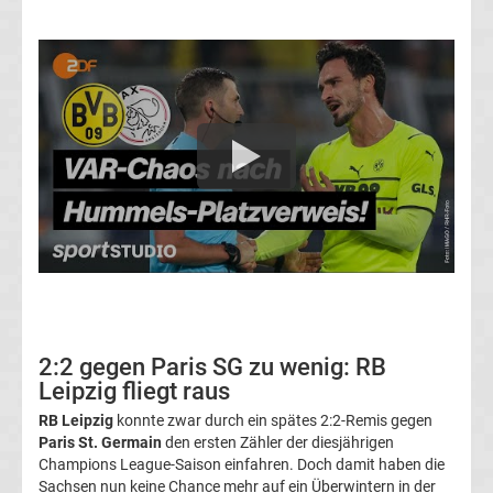
Transfergerüchte
Transferticker
-
Meldungen
vom
Transfermarkt
Trainerentlassungen
2:2 gegen Paris SG zu wenig: RB
Leipzig fliegt raus
Bundesliga
RB Leipzig
konnte zwar durch ein spätes 2:2-Remis gegen
Paris St. Germain
den ersten Zähler der diesjährigen
Champions League-Saison einfahren. Doch damit haben die
Porträts
Sachsen nun keine Chance mehr auf ein Überwintern in der