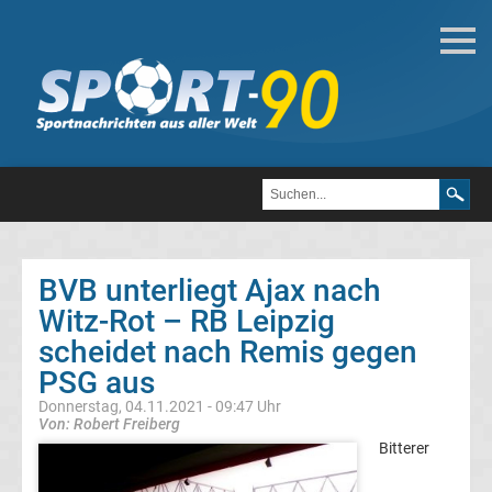
Fußball
Bundesliga
2.
Liga
BVB unterliegt Ajax nach
3.
Witz-Rot – RB Leipzig
scheidet nach Remis gegen
Liga
PSG aus
Donnerstag, 04.11.2021 - 09:47 Uhr
DFB-
Von: Robert Freiberg
Bitterer
Pokal