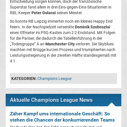
Entscheidung sorgen können, doch der französische
heute
Superstar fand allein in drei Eins-gegen-Eins-Situationen in
RBL-Keeper
Peter Gulacsi
seinen Meister.
TV
So konnte RB Leipzig immerhin noch ein kleines Happy End
feiern. In der Nachspielzeit versenkte
Dominik Szoboszlai
einen Elfmeter im PSG-Kasten zum 2:2-Endstand. Mit Folgen
Champions
für die Pariser, die dadurch die Tabellenführung in der
„Todesgruppe“ A an
Manchester City
verloren. Die Skyblues
League
machten mit Brügge kurzen Prozess und triumphierten nach
Leistungssteigerung in der zweiten Hälfte standesgemäß mit
4:1.
Sieger
Torschützenkönige
KATEGORIEN:
Champions League
Champions
Aktuelle Champions League News
League
Zäher Kampf ums internationale Geschäft: So
&
stehen die Chancen der konkurrierenden Teams