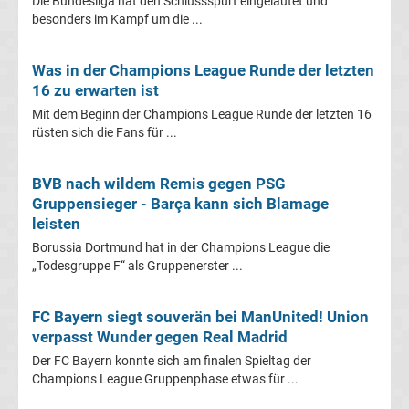
Die Bundesliga hat den Schlussspurt eingeläutet und
Europapokal
besonders im Kampf um die ...
der
Was in der Champions League Runde der letzten
16 zu erwarten ist
Landesmeister
Mit dem Beginn der Champions League Runde der letzten 16
rüsten sich die Fans für ...
Transfergerüchte
international
BVB nach wildem Remis gegen PSG
Transfergerüchte
Gruppensieger - Barça kann sich Blamage
leisten
Deutschland
Borussia Dortmund hat in der Champions League die
„Todesgruppe F“ als Gruppenerster ...
Transfergerüchte
FC Bayern siegt souverän bei ManUnited! Union
England
verpasst Wunder gegen Real Madrid
Der FC Bayern konnte sich am finalen Spieltag der
Champions League Gruppenphase etwas für ...
Transfergerüchte