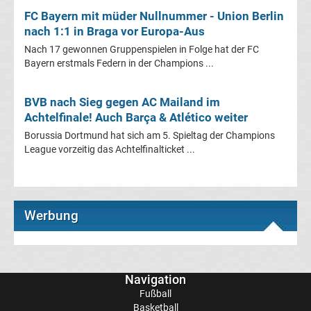
Italien
FC Bayern mit müder Nullnummer - Union Berlin
nach 1:1 in Braga vor Europa-Aus
Transfergerüchte
Nach 17 gewonnen Gruppenspielen in Folge hat der FC
Bayern erstmals Federn in der Champions ...
Spanien
BVB nach Sieg gegen AC Mailand im
Top-
Achtelfinale! Auch Barça & Atlético weiter
Aktuell
Borussia Dortmund hat sich am 5. Spieltag der Champions
League vorzeitig das Achtelfinalticket ...
Bundesliga
Tabelle
Werbung
Bundesliga
Ergebnisse
Navigation
2.
Fußball
Basketball