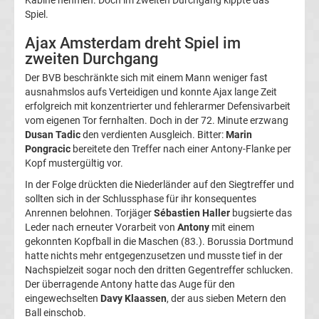
Spiel.
UEFA
Ajax Amsterdam dreht Spiel im
Youth
zweiten Durchgang
Der BVB beschränkte sich mit einem Mann weniger fast
League
ausnahmslos aufs Verteidigen und konnte Ajax lange Zeit
erfolgreich mit konzentrierter und fehlerarmer Defensivarbeit
vom eigenen Tor fernhalten. Doch in der 72. Minute erzwang
Fußball
Dusan Tadic
den verdienten Ausgleich. Bitter:
Marin
Pongracic
bereitete den Treffer nach einer Antony-Flanke per
WM
Kopf mustergültig vor.
In der Folge drückten die Niederländer auf den Siegtreffer und
Fußball
sollten sich in der Schlussphase für ihr konsequentes
Anrennen belohnen. Torjäger
Sébastien Haller
bugsierte das
Leder nach erneuter Vorarbeit von
Antony
mit einem
EM
gekonnten Kopfball in die Maschen (83.). Borussia Dortmund
hatte nichts mehr entgegenzusetzen und musste tief in der
Frauenfußball
Nachspielzeit sogar noch den dritten Gegentreffer schlucken.
Der überragende Antony hatte das Auge für den
eingewechselten
Davy Klaassen
, der aus sieben Metern den
Amateurfußball
Ball einschob.