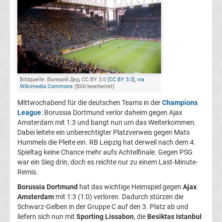
Champions
League
Europa
Bildquelle: Валерий Дед, CC BY 3.0 [
CC BY 3.0
],
via
Wikimedia Commons
(Bild bearbeitet)
League
Mittwochabend für die deutschen Teams in der
Champions
League
: Borussia Dortmund verlor daheim gegen Ajax
Europa
Amsterdam mit 1:3 und bangt nun um das Weiterkommen.
Dabei leitete ein unberechtigter Platzverweis gegen Mats
Conference
Hummels die Pleite ein. RB Leipzig hat derweil nach dem 4.
Spieltag keine Chance mehr aufs Achtelfinale. Gegen PSG
League
war ein Sieg drin, doch es reichte nur zu einem Last-Minute-
Remis.
Premier
Borussia Dortmund
hat das wichtige Heimspiel gegen
Ajax
Amsterdam
mit 1:3 (1:0) verloren. Dadurch stürzen die
Schwarz-Gelben in der Gruppe C auf den 3. Platz ab und
League
liefern sich nun mit
Sporting Lissabon
, die
Besiktas Istanbul