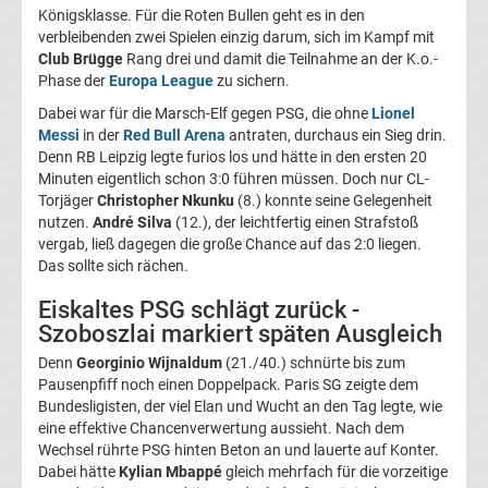
Königsklasse. Für die Roten Bullen geht es in den
Fußballklubs
verbleibenden zwei Spielen einzig darum, sich im Kampf mit
Club Brügge
Rang drei und damit die Teilnahme an der K.o.-
Champions
Phase der
Europa League
zu sichern.
League
Dabei war für die Marsch-Elf gegen PSG, die ohne
Lionel
Messi
in der
Red Bull Arena
antraten, durchaus ein Sieg drin.
Alle
Denn RB Leipzig legte furios los und hätte in den ersten 20
Minuten eigentlich schon 3:0 führen müssen. Doch nur CL-
Trainer
Torjäger
Christopher Nkunku
(8.) konnte seine Gelegenheit
nutzen.
André Silva
(12.), der leichtfertig einen Strafstoß
vergab, ließ dagegen die große Chance auf das 2:0 liegen.
Champions
Das sollte sich rächen.
League
Eiskaltes PSG schlägt zurück -
Szoboszlai markiert späten Ausgleich
Sieger
Denn
Georginio Wijnaldum
(21./40.) schnürte bis zum
Pausenpfiff noch einen Doppelpack. Paris SG zeigte dem
Bundesligisten, der viel Elan und Wucht an den Tag legte, wie
Champions
eine effektive Chancenverwertung aussieht. Nach dem
Wechsel rührte PSG hinten Beton an und lauerte auf Konter.
League
Dabei hätte
Kylian Mbappé
gleich mehrfach für die vorzeitige