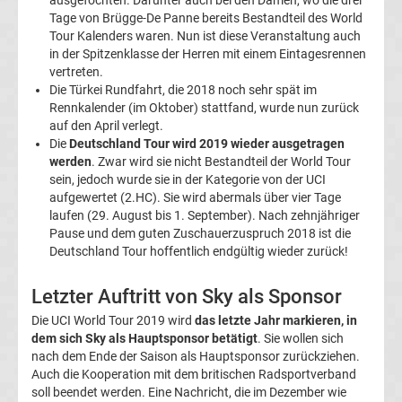
ausgefochten. Darunter auch bei den Damen, wo die drei
Tabelle
Tage von Brügge-De Panne bereits Bestandteil des World
Tour Kalenders waren. Nun ist diese Veranstaltung auch
in der Spitzenklasse der Herren mit einem Eintagesrennen
DFB-
vertreten.
Die Türkei Rundfahrt, die 2018 noch sehr spät im
Pokal
Rennkalender (im Oktober) stattfand, wurde nun zurück
auf den April verlegt.
Die
Deutschland Tour wird 2019 wieder ausgetragen
Ergebnisse
werden
. Zwar wird sie nicht Bestandteil der World Tour
sein, jedoch wurde sie in der Kategorie von der UCI
Champions
aufgewertet (2.HC). Sie wird abermals über vier Tage
laufen (29. August bis 1. September). Nach zehnjähriger
Pause und dem guten Zuschauerzuspruch 2018 ist die
League
Deutschland Tour hoffentlich endgültig wieder zurück!
Tabelle
Letzter Auftritt von Sky als Sponsor
Die UCI World Tour 2019 wird
das letzte Jahr markieren, in
Champions
dem sich Sky als Hauptsponsor betätigt
. Sie wollen sich
nach dem Ende der Saison als Hauptsponsor zurückziehen.
League
Auch die Kooperation mit dem britischen Radsportverband
soll beendet werden. Eine Nachricht, die im Dezember wie