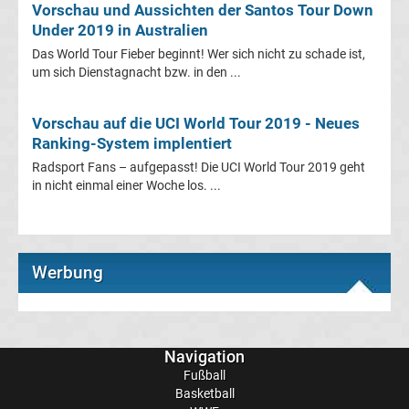
Vorschau und Aussichten der Santos Tour Down
Under 2019 in Australien
Erg.
Das World Tour Fieber beginnt! Wer sich nicht zu schade ist,
um sich Dienstagnacht bzw. in den ...
Frauen
Bundesliga
Vorschau auf die UCI World Tour 2019 - Neues
Ranking-System implentiert
Tabelle
Radsport Fans – aufgepasst! Die UCI World Tour 2019 geht
in nicht einmal einer Woche los. ...
Ligue
1
Werbung
Ergebnisse
Ligue
Navigation
Fußball
1
Basketball