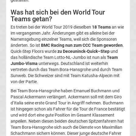
gestalten.
News
Was hat sich bei den World Tour
Teams getan?
Boxen
Es treten bei der World Tour 2019 dieselben
18 Teams
an wie
im vergangenen Jahr. Änderungen gibt es alleine bei der
News
Namensgebung einzelner Teams, weil sich die Sponsoren
änderten. So ist
BMC Racing nun zum CCC Team geworden
.
DAZN
Quick-Step Floors wurde
zu Deceuninck-Quick–Step
und
das holländische Team Lotto-NL-Jumbo ist nun als
Team
Jumbo-Visma
unterwegs. Deutschland ist weiterhin
Programm
vertreten durch das Team Bora-Hansgrohe und durch Team
Sunweb. Die Schweizer sind mit Team Katusha-Alpecin mit
&
von der Partie.
Bei Team Bora-Hansgrohe haben Emanuel Buchmann und
Infos
Pascal Ackermann verlängert. Ackermann soll mit dem Giro
d‘Italia seine erste Grand Tour in Angriff nehmen. Buchmann
ist hingegen schon als Fahrer für die Tour de France bestätigt
Telekom
und wird dort eine gute Position im Gesamt Klassement
anpeilen. Neben diesen beiden deutschen Spitzenfahrern hat
Eishockey
Team Bora-Hansgrohe sich auch die Dienste von Maximilian
Schachmann sichern können. Dieser junge deutsche Fahrer