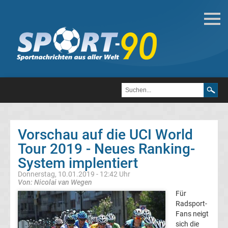
Santos
Tour
Down
Under
Radwettkampf
-
Vorschau auf die UCI World
Hallenrennen
Tour 2019 - Neues Ranking-
System implentiert
Radsport
Donnerstag, 10.01.2019 - 12:42 Uhr
Von: Nicolai van Wegen
Fahrertypen
Für
Radsport-
Radrennfahrer
Fans neigt
sich die