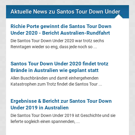
Aktuelle News zu Santos Tour Down Under
Tabelle
Richie Porte gewinnt die Santos Tour Down
Premier
Under 2020 - Bericht Australien-Rundfahrt
Die Santos Tour Down Under 2020 war trotz sechs
League
Renntagen wieder so eng, dass jede noch so ...
Erg.
Santos Tour Down Under 2020 findet trotz
Brände in Australien wie geplant statt
Premier
Allen Buschbränden und damit einhergehenden
Katastrophen zum Trotz findet die Santos Tour ...
League
Tabelle
Ergebnisse & Bericht zur Santos Tour Down
Under 2019 in Australien
Die Santos Tour Down Under 2019 ist Geschichte und sie
Frauen
lieferte sogleich einen spannenden, ...
Bundesliga