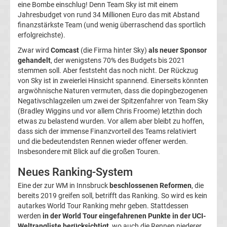
eine Bombe einschlug! Denn Team Sky ist mit einem
Ergebnisse
Jahresbudget von rund 34 Millionen Euro das mit Abstand
finanzstärkste Team (und wenig überraschend das sportlich
Europa
erfolgreichste).
Zwar wird
Comcast
(die Firma hinter Sky)
als neuer Sponsor
League
gehandelt
, der wenigstens 70% des Budgets bis 2021
stemmen soll. Aber feststeht das noch nicht. Der Rückzug
von Sky ist in zweierlei Hinsicht spannend. Einerseits könnten
Tabelle
argwöhnische Naturen vermuten, dass die dopingbezogenen
Negativschlagzeilen um zwei der Spitzenfahrer von Team Sky
Europa
(Bradley Wiggins und vor allem Chris Froome) letzthin doch
etwas zu belastend wurden. Vor allem aber bleibt zu hoffen,
dass sich der immense Finanzvorteil des Teams relativiert
League
und die bedeutendsten Rennen wieder offener werden.
Insbesondere mit Blick auf die großen Touren.
Ergebnisse
Neues Ranking-System
Conference
Eine der zur WM in Innsbruck
beschlossenen Reformen
, die
bereits 2019 greifen soll, betrifft das Ranking. So wird es kein
autarkes World Tour Ranking mehr geben. Stattdessen
League
werden
in der World Tour eingefahrenen Punkte in der UCI-
Weltrangliste berücksichtigt
, wo auch die Rennen niederer