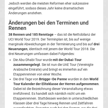
Jedoch werden die meisten Reformen eher sukzessive
Ergebnisse
eingeführt, sodass dieses Jahr keine dramatischen
Änderungen anstehen.
2.
Änderungen bei den Terminen und
Rennen
Liga
38 Rennen und 185 Renntage
– das ist die Nettobilanz der
UCI World Tour 2019. Der Terminplan ist, bis auf wenige
Ergebnisse
marginale Abweichungen in der Terminierung und bis auf
drei
Neuerungen
, identisch mit jenem der World Tour 2018. Die
drei Neuerungen umfassen dabei Folgendes:
3.
Die Abu-Dhabi-Tour wurde
mit der Dubai-Tour
zusammengelegt
. Sie ist nun die UAE Tour (Vereinigte
Liga
Arabische Emirate) und bringt es immerhin auf ein
Etappenrennen von einer Woche.
Ergebnisse
Die drei Tage von
Brügge–De Panne
wurden in den
World
Tour Kalender der Eliteklasse der Herren aufgenommen
.
Dabei ist die Bezeichnung dieser Veranstaltung etwas
3.
irreführend. Es handelt sich nämlich nicht um ein
Etappenrennen. Stattdessen werden in unterschiedlichen
Liga
Klassen über drei Tage hinweg Rennen und Zeitfahren