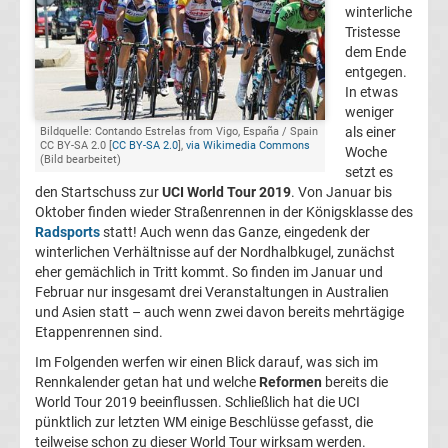
winterliche
Liste
Tristesse
dem Ende
Radsport
entgegen.
In etwas
weniger
Renntaktiken
als einer
Bildquelle: Contando Estrelas from Vigo, España / Spain
CC BY-SA 2.0 [
CC BY-SA 2.0
],
via Wikimedia Commons
Woche
(Bild bearbeitet)
Radsport
setzt es
den Startschuss zur
UCI World Tour 2019
. Von Januar bis
Oktober finden wieder Straßenrennen in der Königsklasse des
Wettbewerbe
Radsports
statt! Auch wenn das Ganze, eingedenk der
winterlichen Verhältnisse auf der Nordhalbkugel, zunächst
Top-
eher gemächlich in Tritt kommt. So finden im Januar und
Aktuell
Februar nur insgesamt drei Veranstaltungen in Australien
und Asien statt – auch wenn zwei davon bereits mehrtägige
Bundesliga
Etappenrennen sind.
Im Folgenden werfen wir einen Blick darauf, was sich im
Tabelle
Rennkalender getan hat und welche
Reformen
bereits die
World Tour 2019 beeinflussen. Schließlich hat die UCI
pünktlich zur letzten WM einige Beschlüsse gefasst, die
Bundesliga
teilweise schon zu dieser World Tour wirksam werden.