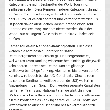
Erg.
Kategorien, die nicht Bestandteil der World Tour sind,
einfließen sollen. Diese Rennen minderer Kategorien, die nicht
auf World Tour Level liegen, sollen ab kommendem Jahr in
Conference
der UCI Pro Series neu geordnet und vermarktet werden. Es
ist jedoch davon auszugehen, dass führende World Tour
League
Fahrer diese Weltrangliste dominieren werden, da in der
World Tour naturgemäß die meisten Punkte zu holen sein
dürften.
Tabelle
Ferner soll es ein Nationen-Ranking geben
. Für dieses
werden die acht besten Fahrer einer Nation
Formel
teamübergreifend berücksichtigt. Ein übergeordnetes,
weltweites Team-Ranking wiederum berücksichtigt die jeweils
1
zehn besten Fahrer eines Teams. Das dreigliedrige,
wettbewerbsmäßige Ranking, wie man es bisher von der UCI
kannte, wird jedoch bei den UCI Continental Circuits (den
Rennkalender
saisonalen Kontinentalwettbewerben der UCI) weiterhin
Anwendung finden. Sprich: Dort werden separate Ranglisten
Transfergerüchte
für Fahrer, Teams und Nationalitäten geführt, die in der
Weltrangliste keine Berücksichtigung finden und stattdessen
ein rein kontinentales Ranking darstellen. Die UCI hofft, den
WWE
Wettbewerb so anschaulicher und besser vermarktbar zu