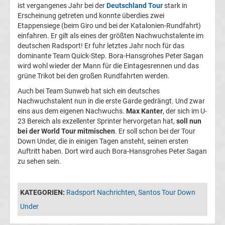
live
ist vergangenes Jahr bei der
Deutschland Tour
stark in
Erscheinung getreten und konnte überdies zwei
Etappensiege (beim Giro und bei der Katalonien-Rundfahrt)
im
einfahren. Er gilt als eines der größten Nachwuchstalente im
deutschen Radsport! Er fuhr letztes Jahr noch für das
TV
dominante Team Quick-Step. Bora-Hansgrohes Peter Sagan
wird wohl wieder der Mann für die Eintagesrennen und das
Tabellen
grüne Trikot bei den großen Rundfahrten werden.
&
Ergebnisse
Auch bei Team Sunweb hat sich ein deutsches
International:
Nachwuchstalent nun in die erste Garde gedrängt. Und zwar
eins aus dem eigenen Nachwuchs.
Max Kanter
, der sich im U-
La
23 Bereich als exzellenter Sprinter hervorgetan hat,
soll nun
bei der World Tour mitmischen
. Er soll schon bei der Tour
Down Under, die in einigen Tagen ansteht, seinen ersten
Liga
Auftritt haben. Dort wird auch Bora-Hansgrohes Peter Sagan
zu sehen sein.
Ergebnisse
KATEGORIEN:
Radsport Nachrichten
,
Santos Tour Down
La
Under
Liga