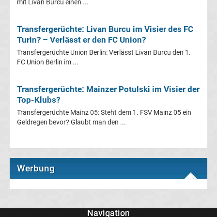
mit Livan Burcu einen ...
Transfergerüchte
Transfergerüchte: Livan Burcu im Visier des FC
Transferticker
Turin? – Verlässt er den FC Union?
Transfergerüchte Union Berlin: Verlässt Livan Burcu den 1.
-
FC Union Berlin im ...
Meldungen
Transfergerüchte: Mainzer Potulski im Visier der
Top-Klubs?
vom
Transfergerüchte Mainz 05: Steht dem 1. FSV Mainz 05 ein
Geldregen bevor? Glaubt man den ...
Transfermarkt
Trainerentlassungen
Werbung
Bundesliga
Transfergerüchte
international
Navigation