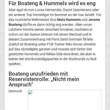
Für Boateng & Hummels wird es eng
Fußballklubs
Aber egal ob nun Lucas Hernandez, Dayot Upamecano oder
ein anderer Top-Verteidiger im Sommer an der Isar landet. Für
Fußball
das routinierte Weltmeister-Duo
Mats Hummels
und
Jerome
Boateng
dürfte es dann richtig eng werden. Allen voran
Bundesliga
Letzterer könnte seinen Abschied forcieren, nachdem er
schon vor der Saison intensiv mit einem Wechsel und in
diesem Zusammenhang mit Paris Saint-Germain flirtete.
2.
Zuletzt ist Boateng unter FCB-Trainer Niko Kovac ohnehin
auf das Abstellgleis geraten und musste sich hinter den
Liga
gesetzten Hummels und Niklas Süle einordnen, die aber in
keinen der drei Bundesligapartien in der Rückrunde zu Null
spielten.
3.
Boateng unzufrieden mit
Liga
Reservistenrolle: „Nicht mein
Anspruch“
DFB-
Dennoch
Pokal