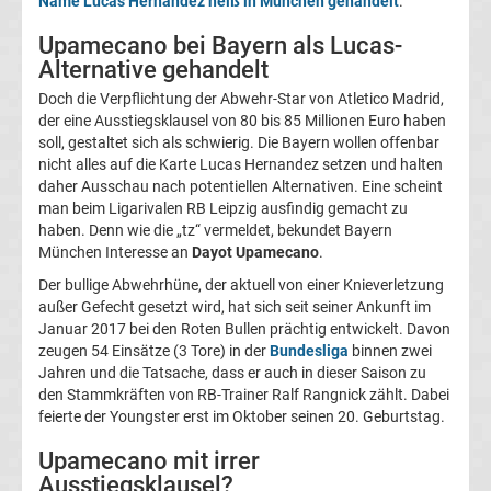
Name Lucas Hernandez heiß in München gehandelt
.
La
Upamecano bei Bayern als Lucas-
Alternative gehandelt
Liga
Doch die Verpflichtung der Abwehr-Star von Atletico Madrid,
der eine Ausstiegsklausel von 80 bis 85 Millionen Euro haben
Serie
soll, gestaltet sich als schwierig. Die Bayern wollen offenbar
nicht alles auf die Karte Lucas Hernandez setzen und halten
daher Ausschau nach potentiellen Alternativen. Eine scheint
A
man beim Ligarivalen RB Leipzig ausfindig gemacht zu
haben. Denn wie die „tz“ vermeldet, bekundet Bayern
Türk.
München Interesse an
Dayot Upamecano
.
Der bullige Abwehrhüne, der aktuell von einer Knieverletzung
Süper
außer Gefecht gesetzt wird, hat sich seit seiner Ankunft im
Januar 2017 bei den Roten Bullen prächtig entwickelt. Davon
zeugen 54 Einsätze (3 Tore) in der
Bundesliga
binnen zwei
Lig
Jahren und die Tatsache, dass er auch in dieser Saison zu
den Stammkräften von RB-Trainer Ralf Rangnick zählt. Dabei
Internat.
feierte der Youngster erst im Oktober seinen 20. Geburtstag.
Upamecano mit irrer
Fußball
Ausstiegsklausel?