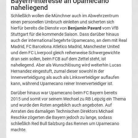
Bayern-Interesse an Upamecano
naheliegend
Transfergerüchte
Schließlich wollen die Münchner auch im Abwehrzentrum
einen personellen Umbruch einleiten und sicherten sich
Transferticker
hierfür bereits die Dienste von
Benjamin Pavard
vom VfB
Stuttgart für die kommende Saison. Dass darüber hinaus
auch der international begehrte Upamecano, an dem mit Real
-
Madrid, FC Barcelona Atletico Madrid, Manchester United
und dem FC Liverpool gleich reihenweise Schwergewichte
Meldungen
dran sein sollen, beim FCB auf dem Zettel steht, ist
naheliegend. Aber als Wunschlösung wird weiterhin Lucas
vom
Hernandez eingestuft, zumal dieser sowohl in der
Innenverteidigung als auch als Linksverteidiger auflaufen
kann, während Upamecano reiner Innenverteidiger ist.
Transfermarkt
Darüber hinaus war Upamecano beim FC Bayern bereits
2015 und somit vor seinem Wechsel zu RB Leipzig ein Thema
Trainerentlassungen
und wurde den Roten angeblich auch angeboten. Auf
Anraten des damaligen Technischen Direktors Michael
Bundesliga
Reschke zögerten die Bayern jedoch zu lange, sodass
schließlich Red Bull Salzburg das Rennen um Upamecano
machte.
Porträts