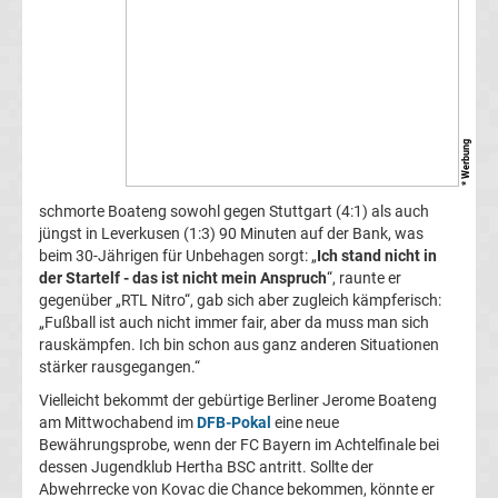
Champions
League
Europa
* Werbung
League
schmorte Boateng sowohl gegen Stuttgart (4:1) als auch
jüngst in Leverkusen (1:3) 90 Minuten auf der Bank, was
Europa
beim 30-Jährigen für Unbehagen sorgt: „
Ich stand nicht in
der Startelf - das ist nicht mein Anspruch
“, raunte er
Conference
gegenüber „RTL Nitro“, gab sich aber zugleich kämpferisch:
„Fußball ist auch nicht immer fair, aber da muss man sich
rauskämpfen. Ich bin schon aus ganz anderen Situationen
League
stärker rausgegangen.“
Vielleicht bekommt der gebürtige Berliner Jerome Boateng
Premier
am Mittwochabend im
DFB-Pokal
eine neue
Bewährungsprobe, wenn der FC Bayern im Achtelfinale bei
League
dessen Jugendklub Hertha BSC antritt. Sollte der
Abwehrrecke von Kovac die Chance bekommen, könnte er