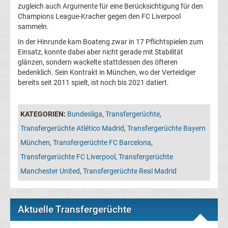
zugleich auch Argumente für eine Berücksichtigung für den
La
Champions League-Kracher gegen den FC Liverpool
sammeln.
Liga
In der Hinrunde kam Boateng zwar in 17 Pflichtspielen zum
Einsatz, konnte dabei aber nicht gerade mit Stabilität
Serie
glänzen, sondern wackelte stattdessen des öfteren
bedenklich. Sein Kontrakt in München, wo der Verteidiger
bereits seit 2011 spielt, ist noch bis 2021 datiert.
A
Türk.
KATEGORIEN:
Bundesliga
,
Transfergerüchte
,
Transfergerüchte Atlético Madrid
,
Transfergerüchte Bayern
Süper
München
,
Transfergerüchte FC Barcelona
,
Transfergerüchte FC Liverpool
,
Transfergerüchte
Lig
Manchester United
,
Transfergerüchte Real Madrid
Internat.
Aktuelle Transfergerüchte
Fußball