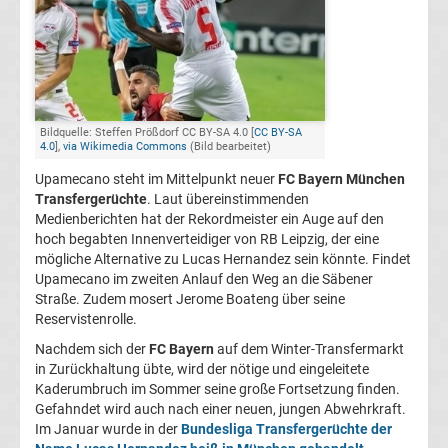
Champions
League
Europa
Bildquelle: Steffen Prößdorf CC BY-SA 4.0 [
CC BY-SA
4.0
],
via Wikimedia Commons
(Bild bearbeitet)
League
Upamecano steht im Mittelpunkt neuer
FC Bayern München
Transfergerüchte
. Laut übereinstimmenden
Medienberichten hat der Rekordmeister ein Auge auf den
Europa
hoch begabten Innenverteidiger von RB Leipzig, der eine
mögliche Alternative zu Lucas Hernandez sein könnte. Findet
Conference
Upamecano im zweiten Anlauf den Weg an die Säbener
Straße. Zudem mosert Jerome Boateng über seine
Reservistenrolle.
League
Nachdem sich der
FC Bayern
auf dem Winter-Transfermarkt
in Zurückhaltung übte, wird der nötige und eingeleitete
Premier
Kaderumbruch im Sommer seine große Fortsetzung finden.
Gefahndet wird auch nach einer neuen, jungen Abwehrkraft.
League
Im Januar wurde in der
Bundesliga Transfergerüchte der