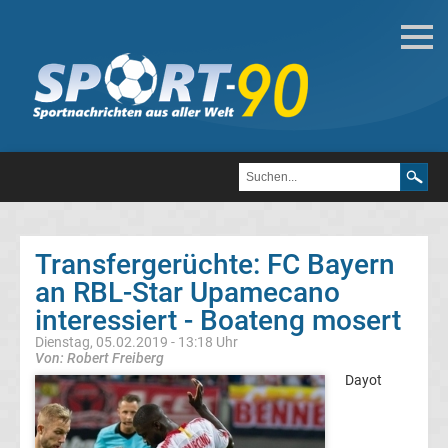
Fußball
Bundesliga
2.
Liga
Transfergerüchte: FC Bayern
3.
an RBL-Star Upamecano
interessiert - Boateng mosert
Liga
Dienstag, 05.02.2019 - 13:18 Uhr
Von: Robert Freiberg
DFB-
Dayot
Pokal