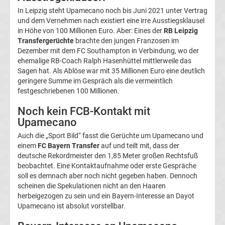
In Leipzig steht Upamecano noch bis Juni 2021 unter Vertrag
UEFA
und dem Vernehmen nach existiert eine irre Ausstiegsklausel
in Höhe von 100 Millionen Euro. Aber: Eines der
RB Leipzig
Youth
Transfergerüchte
brachte den jungen Franzosen im
Dezember mit dem FC Southampton in Verbindung, wo der
ehemalige RB-Coach Ralph Hasenhüttel mittlerweile das
League
Sagen hat. Als Ablöse war mit 35 Millionen Euro eine deutlich
geringere Summe im Gespräch als die vermeintlich
Fußball
festgeschriebenen 100 Millionen.
Noch kein FCB-Kontakt mit
WM
Upamecano
Auch die „Sport Bild“ fasst die Gerüchte um Upamecano und
Fußball
einem
FC Bayern Transfer
auf und teilt mit, dass der
deutsche Rekordmeister den 1,85 Meter großen Rechtsfuß
EM
beobachtet. Eine Kontaktaufnahme oder erste Gespräche
soll es demnach aber noch nicht gegeben haben. Dennoch
scheinen die Spekulationen nicht an den Haaren
Frauenfußball
herbeigezogen zu sein und ein Bayern-Interesse an Dayot
Upamecano ist absolut vorstellbar.
Amateurfußball