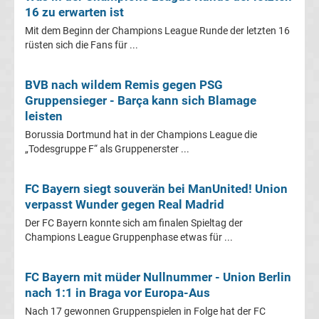
16 zu erwarten ist
heute
Mit dem Beginn der Champions League Runde der letzten 16
rüsten sich die Fans für ...
TV
BVB nach wildem Remis gegen PSG
Champions
Gruppensieger - Barça kann sich Blamage
leisten
League
Borussia Dortmund hat in der Champions League die
„Todesgruppe F“ als Gruppenerster ...
Sieger
FC Bayern siegt souverän bei ManUnited! Union
Torschützenkönige
verpasst Wunder gegen Real Madrid
Der FC Bayern konnte sich am finalen Spieltag der
Champions
Champions League Gruppenphase etwas für ...
League
FC Bayern mit müder Nullnummer - Union Berlin
nach 1:1 in Braga vor Europa-Aus
&
Nach 17 gewonnen Gruppenspielen in Folge hat der FC