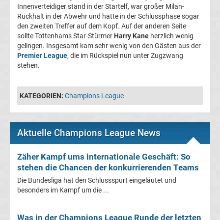
Innenverteidiger stand in der Startelf, war großer Milan-
Fußballklubs
Rückhalt in der Abwehr und hatte in der Schlussphase sogar
den zweiten Treffer auf dem Kopf. Auf der anderen Seite
Champions
sollte Tottenhams Star-Stürmer
Harry Kane
herzlich wenig
League
gelingen. Insgesamt kam sehr wenig von den Gästen aus der
Premier League
, die im Rückspiel nun unter Zugzwang
Alle
stehen.
Trainer
KATEGORIEN:
Champions League
Champions
Aktuelle Champions League News
League
Zäher Kampf ums internationale Geschäft: So
Sieger
stehen die Chancen der konkurrierenden Teams
Die Bundesliga hat den Schlussspurt eingeläutet und
Champions
besonders im Kampf um die ...
League
Was in der Champions League Runde der letzten