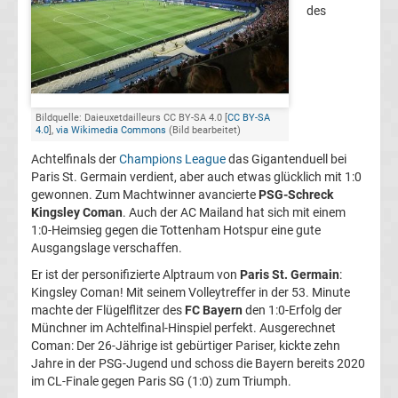
des
Champions
League
Europa
Bildquelle: Daieuxetdailleurs CC BY-SA 4.0 [
CC BY-SA
4.0
],
via Wikimedia Commons
(Bild bearbeitet)
League
Achtelfinals der
Champions League
das Gigantenduell bei
Paris St. Germain verdient, aber auch etwas glücklich mit 1:0
gewonnen. Zum Machtwinner avancierte
PSG-Schreck
Europa
Kingsley Coman
. Auch der AC Mailand hat sich mit einem
1:0-Heimsieg gegen die Tottenham Hotspur eine gute
Conference
Ausgangslage verschaffen.
Er ist der personifizierte Alptraum von
Paris St. Germain
:
League
Kingsley Coman! Mit seinem Volleytreffer in der 53. Minute
machte der Flügelflitzer des
FC Bayern
den 1:0-Erfolg der
Münchner im Achtelfinal-Hinspiel perfekt. Ausgerechnet
Premier
Coman: Der 26-Jährige ist gebürtiger Pariser, kickte zehn
Jahre in der PSG-Jugend und schoss die Bayern bereits 2020
League
im CL-Finale gegen Paris SG (1:0) zum Triumph.