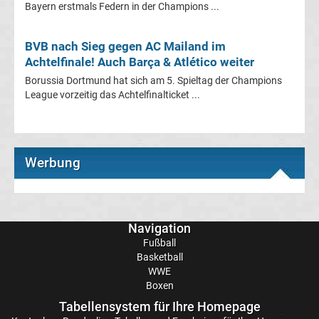
Bayern erstmals Federn in der Champions ...
Europapokal
BVB nach Sieg gegen AC Mailand im
der
Achtelfinale! Auch Barça & Atlético weiter
Landesmeister
Borussia Dortmund hat sich am 5. Spieltag der Champions
League vorzeitig das Achtelfinalticket ...
Transfergerüchte
international
Transfergerüchte
Werbung
Deutschland
Transfergerüchte
Navigation
Fußball
Basketball
England
WWE
Boxen
Transfergerüchte
Tabellensystem für Ihre Homepage