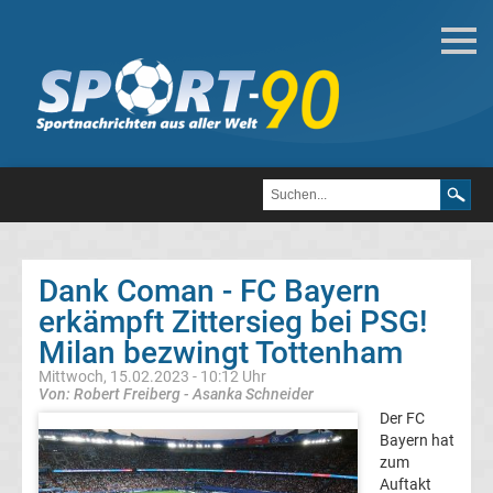
Fußball
Bundesliga
2.
Liga
Dank Coman - FC Bayern
3.
erkämpft Zittersieg bei PSG!
Milan bezwingt Tottenham
Liga
Mittwoch, 15.02.2023 - 10:12 Uhr
Von: Robert Freiberg - Asanka Schneider
DFB-
Der FC
Bayern hat
zum
Pokal
Auftakt