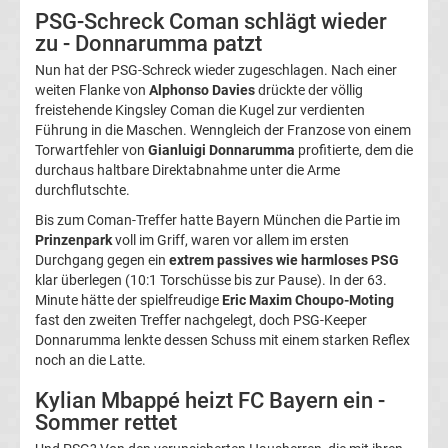
PSG-Schreck Coman schlägt wieder
La
zu - Donnarumma patzt
Nun hat der PSG-Schreck wieder zugeschlagen. Nach einer
Liga
weiten Flanke von
Alphonso Davies
drückte der völlig
freistehende Kingsley Coman die Kugel zur verdienten
Serie
Führung in die Maschen. Wenngleich der Franzose von einem
Torwartfehler von
Gianluigi Donnarumma
profitierte, dem die
durchaus haltbare Direktabnahme unter die Arme
A
durchflutschte.
Bis zum Coman-Treffer hatte Bayern München die Partie im
Türk.
Prinzenpark
voll im Griff, waren vor allem im ersten
Durchgang gegen ein
extrem passives wie harmloses PSG
Süper
klar überlegen (10:1 Torschüsse bis zur Pause). In der 63.
Minute hätte der spielfreudige
Eric Maxim Choupo-Moting
fast den zweiten Treffer nachgelegt, doch PSG-Keeper
Lig
Donnarumma lenkte dessen Schuss mit einem starken Reflex
noch an die Latte.
Internat.
Kylian Mbappé heizt FC Bayern ein -
Sommer rettet
Fußball