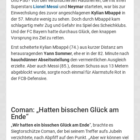
Und PSG? Von den verunsicherten Hausherren, die mit ihren
Superstars
Lionel Messi
und
Neymar
starteten, war bis zur
UEFA
Einwechslung des zuvor angeschlagenen
Kylian Mbappé
in
der 57. Minute wenig zu sehen. Doch durch Mbappé kam
Youth
schlagartig mehr Zug und Gefahr ins Spiel des Scheichklubs.
Und der FC Bayern hatte durchaus Glück, den knappen
Vorsprung ins Ziel zu retten.
League
Erst scheiterte Kylian Mbappé (74.) aus kurzer Distanz am
herausragenden
Yann Sommer
, ehe er in der 82. Minute nach
Fußball
hauchdünner Abseitsstellung
den vermeintlichen Ausgleich
erzielte. Aber auch Messi (85.), dessen Schuss aus 13 Metern
WM
abgeblockt wurde, sorgte noch einmal für Alarmstufe Rot in
der FCB-Defensive.
Fußball
EM
Coman: „Hatten bisschen Glück am
Ende“
Frauenfußball
„
Wir hatten ein bisschen Glück am Ende
“, brachte es
Siegtorschütze Coman, der bei seinem Treffer aufs Jubeln
Amateurfußball
verzichtete, nach Abpfiff auf den Punkt. „Aber wir können viel