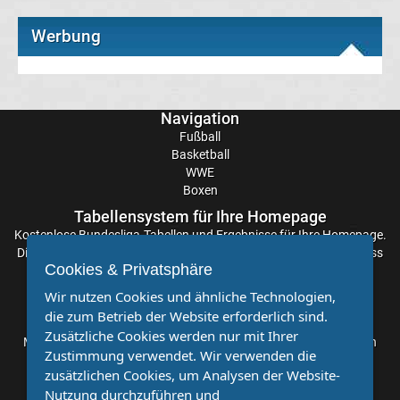
Telekom
Werbung
Eishockey
live
Navigation
im
Fußball
Basketball
WWE
TV
Boxen
Tabellen
Tabellensystem für Ihre Homepage
&
Kostenlose
Bundesliga-Tabellen
und Ergebnisse für Ihre Homepage.
Ergebnisse
Die Aktualisierung der Ergebnisse erfolgt alle paar Minuten, sodass
International:
Cookies & Privatsphäre
Sie stets auf dem Laufenden sind. Einfache und schnelle
Einbindung.
Wir nutzen Cookies und ähnliche Technologien,
La
die zum Betrieb der Website erforderlich sind.
Partnervereine
Zusätzliche Cookies werden nur mit Ihrer
Liga
Möchten Sie, dass auch Ihr Verein mehr Beachtung findet? Dann
Zustimmung verwendet. Wir verwenden die
sind Sie bei uns genau richtig. Wir suchen Ihren Verein für eine
zusätzlichen Cookies, um Analysen der Website-
kostenlose Kooperation. Veröffentlichen Sie Ihre Spielberichte,
Ergebnisse
Nutzung durchzuführen und
Sportnachrichten und Aufrufe bei uns!