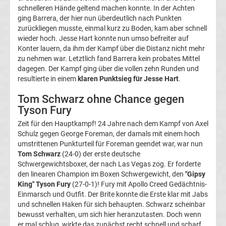
schnelleren Hände geltend machen konnte. In der Achten
3.
ging Barrera, der hier nun überdeutlich nach Punkten
zurückliegen musste, einmal kurz zu Boden, kam aber schnell
Liga
wieder hoch. Jesse Hart konnte nun umso befreiter auf
Konter lauern, da ihm der Kampf über die Distanz nicht mehr
Tabelle
zu nehmen war. Letztlich fand Barrera kein probates Mittel
dagegen. Der Kampf ging über die vollen zehn Runden und
resultierte in einem
klaren Punktsieg für Jesse Hart
.
DFB-
Tom Schwarz ohne Chance gegen
Pokal
Tyson Fury
Zeit für den Hauptkampf! 24 Jahre nach dem Kampf von Axel
Ergebnisse
Schulz gegen George Foreman, der damals mit einem hoch
umstrittenen Punkturteil für Foreman geendet war, war nun
Tom Schwarz
(24-0) der erste deutsche
Champions
Schwergewichtsboxer, der nach Las Vegas zog. Er forderte
den linearen Champion im Boxen Schwergewicht, den
"Gipsy
League
King" Tyson Fury
(27-0-1)! Fury mit Apollo Creed Gedächtnis-
Einmarsch und Outfit. Der Brite konnte die Erste klar mit Jabs
und schnellen Haken für sich behaupten. Schwarz scheinbar
Tabelle
bewusst verhalten, um sich hier heranzutasten. Doch wenn
er mal schlug, wirkte das zunächst recht schnell und scharf.