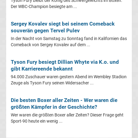
Tyson Fury bleibt der König des Schwergewichts im Boxen.
Transfergerüchte
Der WBC-Champion besiegte am ...
WWE
Sergey Kovalev siegt bei seinem Comeback
souverän gegen Tervel Pulev
News
In der Nacht von Samstag zu Sonntag fand in Kalifornien das
Comeback von Sergey Kovalev auf dem ...
Boxen
Tyson Fury besiegt Dillian Whyte via K.o. und
News
gibt Karriereende bekannt
94.000 Zuschauer waren gestern Abend im Wembley Stadion
DAZN
Zeuge als Tyson Fury seinen Widersacher ...
Programm
Die besten Boxer aller Zeiten - Wer waren die
größten Kämpfer in der Geschichte?
&
Wer waren die größten Boxer aller Zeiten? Dieser Frage geht
Sport-90 heute ein wenig ...
Infos