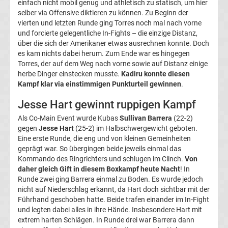
einfach nicht mobil genug und athletisch zu statisch, um hier
Termine
selber via Offensive diktieren zu können. Zu Beginn der
vierten und letzten Runde ging Torres noch mal nach vorne
2020
und forcierte gelegentliche In-Fights – die einzige Distanz,
über die sich der Amerikaner etwas ausrechnen konnte. Doch
es kam nichts dabei herum. Zum Ende war es hingegen
Boxen
Torres, der auf dem Weg nach vorne sowie auf Distanz einige
herbe Dinger einstecken musste.
Kadiru konnte diesen
Termine
Kampf klar via einstimmigen Punkturteil gewinnen
.
Jesse Hart gewinnt ruppigen Kampf
2019
Als Co-Main Event wurde Kubas
Sullivan Barrera
(22-2)
gegen
Jesse Hart
(25-2) im Halbschwergewicht geboten.
Boxen
Eine erste Runde, die eng und von kleinen Gemeinheiten
geprägt war. So übergingen beide jeweils einmal das
Kommando des Ringrichters und schlugen im Clinch.
Gewichtsklassen
Von
daher gleich Gift in diesem Boxkampf heute Nacht
! In
Runde zwei ging Barrera einmal zu Boden. Es wurde jedoch
Top-
Aktuell
nicht auf Niederschlag erkannt, da Hart doch sichtbar mit der
Führhand geschoben hatte. Beide trafen einander im In-Fight
und legten dabei alles in ihre Hände. Insbesondere Hart mit
Bundesliga
extrem harten Schlägen. In Runde drei war Barrera dann