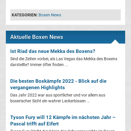
Conference
KATEGORIEN:
Boxen News
League
Erg.
Aktuelle Boxen News
Conference
Ist Riad das neue Mekka des Boxens?
Sind die Zeiten vorbei, als Las Vegas das Mekka des Boxens
League
darstellte? Immer öfter finden ...
Tabelle
Die besten Boxkämpfe 2022 - Blick auf die
vergangenen Highlights
Formel
Das Jahr 2022 war aus sportlicher und vor allem aus
boxerischer Sicht ein wahrer Leckerbissen ...
1
Tyson Fury will 12 Kämpfe im nächsten Jahr –
Rennkalender
Pascal trifft auf Eifert