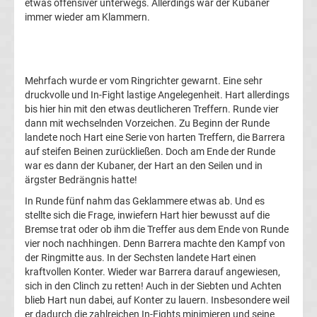
etwas offensiver unterwegs. Allerdings war der Kubaner
Tabelle
immer wieder am Klammern.
Bundesliga
Mehrfach wurde er vom Ringrichter gewarnt. Eine sehr
Ergebnisse
druckvolle und In-Fight lastige Angelegenheit. Hart allerdings
bis hier hin mit den etwas deutlicheren Treffern. Runde vier
2.
dann mit wechselnden Vorzeichen. Zu Beginn der Runde
landete noch Hart eine Serie von harten Treffern, die Barrera
auf steifen Beinen zurückließen. Doch am Ende der Runde
Liga
war es dann der Kubaner, der Hart an den Seilen und in
ärgster Bedrängnis hatte!
Ergebnisse
In Runde fünf nahm das Geklammere etwas ab. Und es
stellte sich die Frage, inwiefern Hart hier bewusst auf die
3.
Bremse trat oder ob ihm die Treffer aus dem Ende von Runde
vier noch nachhingen. Denn Barrera machte den Kampf von
der Ringmitte aus. In der Sechsten landete Hart einen
Liga
kraftvollen Konter. Wieder war Barrera darauf angewiesen,
sich in den Clinch zu retten! Auch in der Siebten und Achten
Ergebnisse
blieb Hart nun dabei, auf Konter zu lauern. Insbesondere weil
er dadurch die zahlreichen In-Fights minimieren und seine