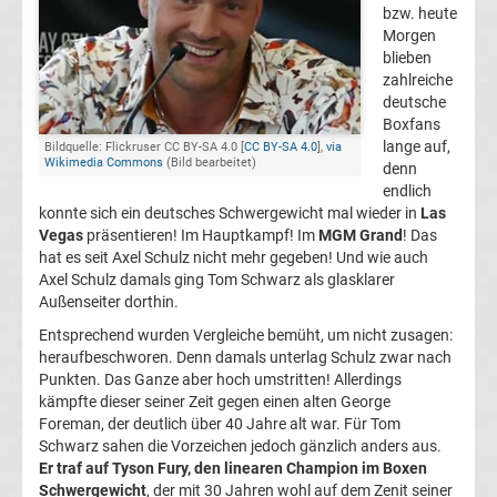
bzw. heute
Boxen
Morgen
blieben
zahlreiche
heute
deutsche
Boxfans
im
lange auf,
Bildquelle: Flickruser CC BY-SA 4.0 [
CC BY-SA 4.0
],
via
Wikimedia Commons
(Bild bearbeitet)
denn
Fernsehen
endlich
konnte sich ein deutsches Schwergewicht mal wieder in
Las
Vegas
präsentieren! Im Hauptkampf! Im
MGM Grand
! Das
RTL
hat es seit Axel Schulz nicht mehr gegeben! Und wie auch
Axel Schulz damals ging Tom Schwarz als glasklarer
Außenseiter dorthin.
Boxen
Entsprechend wurden Vergleiche bemüht, um nicht zusagen:
Termine
heraufbeschworen. Denn damals unterlag Schulz zwar nach
Punkten. Das Ganze aber hoch umstritten! Allerdings
kämpfte dieser seiner Zeit gegen einen alten George
2024
Foreman, der deutlich über 40 Jahre alt war. Für Tom
Schwarz sahen die Vorzeichen jedoch gänzlich anders aus.
Boxen
Er traf auf Tyson Fury, den linearen Champion im Boxen
Schwergewicht
, der mit 30 Jahren wohl auf dem Zenit seiner