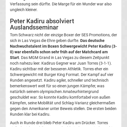
Verfassung sein dürfte. Die Marge für ein Wunder war also
Termine
ungleich kleiner.
2023
Peter Kadiru absolviert
Auslandsseminar
Boxen
Tom Schwarz nicht der einzige Boxer der SES Promotions, der
sich in Las Vegas die Ehre geben durfte.
Das deutsche
Nachwuchstalent im Boxen Schwergewicht Peter Kadiru (3-
Termine
0) war ebenfalls schon sehr früh auf der Matchcard am
Start
. Das MGM Grand in Las Vegas zu diesem Zeitpunkt
2022
noch nahezu leer. Kadirus Gegner war Juan Torres (3-1-1).
Kadiru sichtbar mit der besseren Athletik. Torres eher ein
Schwergewicht mit Burger King Format. Der Kampf auf vier
Boxen
Runden angesetzt. Kadiru agiler, schneller und technisch
bemerkenswert weit für so einen jungen Kämpfer, was
Termine
natürlich seinem olympischen Amateurhintergrund
geschuldet war. So konnte Kadiru komfortabel von außen
Kämpfen, seine Mobilität und Schlag-Varianz gleichermaßen
2021
gegen den Amerikaner unter Beweis stellen. Die ersten beiden
Runden klar bei Kadiru.
Boxen
Auch in Runde drei blieb Peter Kadiru am Drücker. Torres