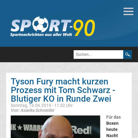
Boxen
Boxen
News
Kickboxen
Tyson Fury macht kurzen
Boxen
News
Prozess mit Tom Schwarz -
Blutiger KO in Runde Zwei
Box
Sonntag, 16.06.2019 - 11:32 Uhr
Von: Asanka Schneider
News
Für das
Boxen
heute
aktuell
Nacht