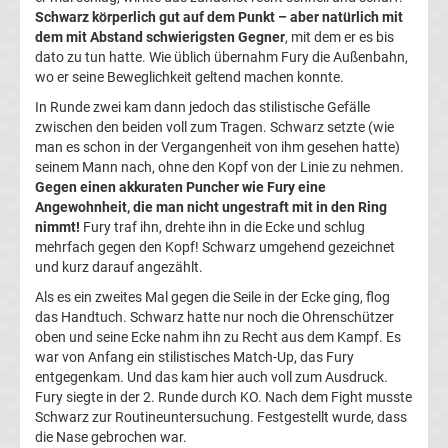
Champions
Schwarz körperlich gut auf dem Punkt – aber natürlich mit
dem mit Abstand schwierigsten Gegner
, mit dem er es bis
dato zu tun hatte. Wie üblich übernahm Fury die Außenbahn,
League
wo er seine Beweglichkeit geltend machen konnte.
In Runde zwei kam dann jedoch das stilistische Gefälle
Ergebnisse
zwischen den beiden voll zum Tragen. Schwarz setzte (wie
man es schon in der Vergangenheit von ihm gesehen hatte)
Europa
seinem Mann nach, ohne den Kopf von der Linie zu nehmen.
Gegen einen akkuraten Puncher wie Fury eine
Angewohnheit, die man nicht ungestraft mit in den Ring
League
nimmt!
Fury traf ihn, drehte ihn in die Ecke und schlug
mehrfach gegen den Kopf! Schwarz umgehend gezeichnet
Tabelle
und kurz darauf angezählt.
Als es ein zweites Mal gegen die Seile in der Ecke ging, flog
Europa
das Handtuch. Schwarz hatte nur noch die Ohrenschützer
oben und seine Ecke nahm ihn zu Recht aus dem Kampf. Es
League
war von Anfang ein stilistisches Match-Up, das Fury
entgegenkam. Und das kam hier auch voll zum Ausdruck.
Fury siegte in der 2. Runde durch KO. Nach dem Fight musste
Ergebnisse
Schwarz zur Routineuntersuchung. Festgestellt wurde, dass
die Nase gebrochen war.