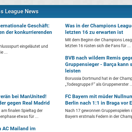
ns League News
ernationale Geschäft:
Was in der Champions Leagu
en der konkurrierenden
letzten 16 zu erwarten ist
Mit dem Beginn der Champions Leag
letzten 16 rüsten sich die Fans für ...
hlussspurt eingeläutet und
e ...
BVB nach wildem Remis geg
Gruppensieger - Barça kann 
leisten
Borussia Dortmund hat in der Champ
„Todesgruppe F“ als Gruppenerster ..
verän bei ManUnited!
FC Bayern mit müder Nullnu
er gegen Real Madrid
Berlin nach 1:1 in Braga vor
 am finalen Spieltag der
Nach 17 gewonnen Gruppenspielen in
nphase etwas für ...
Bayern erstmals Federn in der Champ
n AC Mailand im