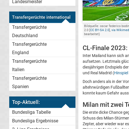
Landesmeister
Transfergerüchte international
Bildquelle: oscar federico bod
Transfergerüchte
2.0 [
CC BY-SA 2.0
],
via Wikime
bearbeitet)
Deutschland
Transfergerüchte
CL-Finale 2023: 
England
Inter Mailand kann sich a
Transfergerüchte
aufsetzen. Letztmals glüc
diesjährigen Endspiels d
Italien
und Real Madrid (
Hinspiel
Transfergerüchte
Doch anders als in der Vor
Spanien
altehrwürdigen Fußballt
konnte kaum Gefahr auss
Top-Aktuell:
Milan mit zwei 
Bundesliga Tabelle
Die erste dicke Chance ge
Schuss des Milan-Stürme
Bundesliga Ergebnisse
Zepter, aber wieder war es