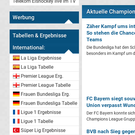
Telekom Eishockey live im TV
Aktuelle Champio
Werbung
Zäher Kampf ums int
So stehen die Chanc
Tabellen & Ergebnisse
Teams
International:
Die Bundesliga hat den Sc
besonders im Kampf um di
La Liga Ergebnisse
La Liga Tabelle
Premier League Erg.
Premier League Tabelle
Frauen Bundesliga Erg.
FC Bayern siegt sou
Frauen Bundesliga Tabelle
Union verpasst Wund
Ligue 1 Ergebnisse
Der FC Bayern konnte sich
Champions League Gruppe
Ligue 1 Tabelle
Süper Lig Ergebnisse
BVB nach Sieg gege