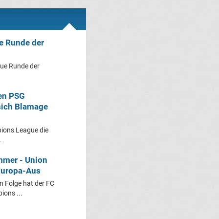
e Runde der
ue Runde der
en PSG
sich Blamage
ions League die
.
mmer - Union
 Europa-Aus
 Folge hat der FC
ions ...