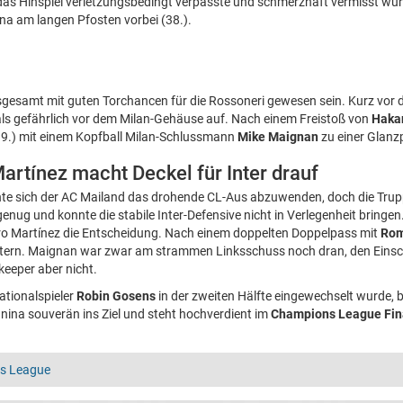
das Hinspiel verletzungsbedingt verpasste und schmerzhaft vermisst wurd
na am langen Pfosten vorbei (38.).
nsgesamt mit guten Torchancen für die Rossoneri gewesen sein. Kurz vor
als gefährlich vor dem Milan-Gehäuse auf. Nach einem Freistoß von
Haka
9.) mit einem Kopfball Milan-Schlussmann
Mike Maignan
zu einer Glanz
artínez macht Deckel für Inter drauf
e sich der AC Mailand das drohende CL-Aus abzuwenden, doch die Trup
nug und konnte die stabile Inter-Defensive nicht in Verlegenheit bringen.
ro Martínez die Entscheidung. Nach einem doppelten Doppelpass mit
Rom
tern. Maignan war zwar am strammen Linksschuss noch dran, den Einsc
keeper aber nicht.
ationalspieler
Robin Gosens
in der zweiten Hälfte eingewechselt wurde, 
nina souverän ins Ziel und steht hochverdient im
Champions League Fin
s League