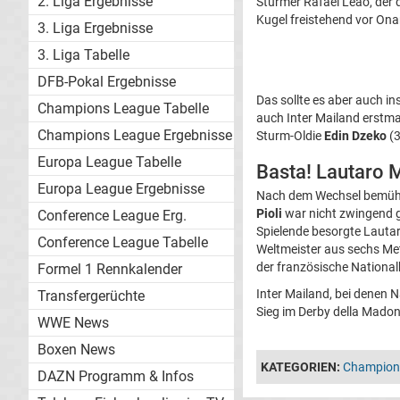
2. Liga Ergebnisse
Stürmer Rafael Leão, der 
Kugel freistehend vor Ona
3. Liga Ergebnisse
3. Liga Tabelle
DFB-Pokal Ergebnisse
Das sollte es aber auch i
Champions League Tabelle
auch Inter Mailand erstm
Champions League Ergebnisse
Sturm-Oldie
Edin Dzeko
(3
Europa League Tabelle
Basta! Lautaro M
Europa League Ergebnisse
Nach dem Wechsel bemüht
Pioli
war nicht zwingend ge
Conference League Erg.
Spielende besorgte Lauta
Conference League Tabelle
Weltmeister aus sechs Me
der französische National
Formel 1 Rennkalender
Inter Mailand, bei denen N
Transfergerüchte
Sieg im Derby della Madon
WWE News
Boxen News
KATEGORIEN:
Champion
DAZN Programm & Infos