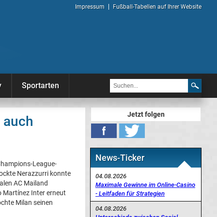
Impressum
Fußball-Tabellen auf Ihrer Website
y
Sportarten
Jetzt folgen
t auch
News-Ticker
 Champions-League-
ockte Nerazzurri konnte
04.08.2026
valen AC Mailand
Maximale Gewinne im Online-Casino
o Martínez Inter erneut
- Leitfaden für Strategien
chte Milan seinen
04.08.2026