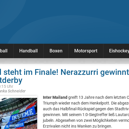
ball
Handball
Boxen
Motorsport
Eishocke
d steht im Finale! Nerazzurri gewinn
tderby
0:15 Uhr
anka Schneider
Inter Mailand
greift 13 Jahre nach dem letzten
Triumph wieder nach dem Henkelpott. Die abgez
auch das Halbfinal-Rückspiel gegen den Stadtri
gewinnen. Mit seinem 1:0-Siegtreffer ließ Lautar
jubeln. Abgesehen von zwei Möglichkeiten vermo
Erzrivalen nicht ins Wanken zu bringen.