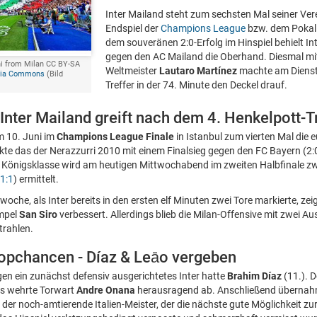
Inter Mailand steht zum sechsten Mal seiner Ver
Endspiel der
Champions League
bzw. dem Pokal
dem souveränen 2:0-Erfolg im Hinspiel behielt In
gegen den AC Mailand die Oberhand. Diesmal mit
ini from Milan CC BY-SA
Weltmeister
Lautaro Martínez
machte am Dienst
dia Commons
(Bild
Treffer in der 74. Minute den Deckel drauf.
Inter Mailand greift nach dem 4. Henkelpott-
m 10. Juni im
Champions League Finale
in Istanbul zum vierten Mal die 
kte das der Nerazzurri 2010 mit einem Finalsieg gegen den FC Bayern (2:
er Königsklasse wird am heutigen Mittwochabend im zweiten Halbfinale z
 1:1
) ermittelt.
woche, als Inter bereits in den ersten elf Minuten zwei Tore markierte, ze
empel
San Siro
verbessert. Allerdings blieb die Milan-Offensive mit zwei 
trahlen.
Topchancen - Díaz & Leāo vergeben
gen ein zunächst defensiv ausgerichtetes Inter hatte
Brahim Díaz
(11.). 
rs wehrte Torwart
Andre Onana
herausragend ab. Anschließend übernahm
 der noch-amtierende Italien-Meister, der die nächste gute Möglichkeit zu