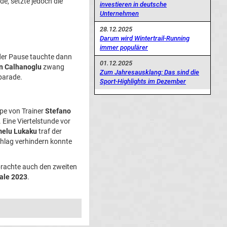
e, setzte jedoch die
investieren in deutsche
Unternehmen
28.12.2025
Darum wird Wintertrail-Running
immer populärer
 der Pause tauchte dann
01.12.2025
n Calhanoglu
zwang
Zum Jahresausklang: Das sind die
parade.
Sport-Highlights im Dezember
pe von Trainer
Stefano
 Eine Viertelstunde vor
elu Lukaku
traf der
hlag verhindern konnte
brachte auch den zweiten
ale 2023
.