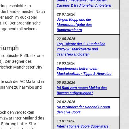
Unterschiede zwischen Social-
Casinos & traditonellen Anbietern
einsgeschichte im
 der Landesmeister. Nach
28.07.2026
ter auch im Rückspiel
Jürgen Klopp und die
 1:0. Der argentinische
Mammutaufgabe des
agabend mit seinem
Bundestrainers
22.05.2026
Top-Talente der 2. Bundesliga
Triumph
2025/26: Marktwerte und
Transferkandidaten
europäische Fußballkrone
0). Der Gegner des
19.03.2026
wischen Manchester City
Supplements helfen beim
Muskelaufbau - Tipps & Hinweise
igte sich der AC Mailand im
05.03.2026
Ausnahme zu harmlos und
Ist Riad zum neuen Mekka des
Boxens aufgestiegen?
24.02.2026
So verändert der Second Screen
Doch den verdeckten
den Live-Sport
 zwar Inter Mailand das
13.01.2026
r Führung hatte. Star-
Internationale Sport-Superstars