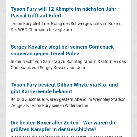
Champions
Tyson Fury will 12 Kämpfe im nächsten Jahr –
Pascal trifft auf Eifert
League
Tyson Fury bleibt der König des Schwergewichts im Boxen.
Der WBC-Champion besiegte am ...
Ergebnisse
Sergey Kovalev siegt bei seinem Comeback
Europa
souverän gegen Tervel Pulev
In der Nacht von Samstag zu Sonntag fand in Kalifornien das
League
Comeback von Sergey Kovalev auf dem ...
Tabelle
Tyson Fury besiegt Dillian Whyte via K.o. und
gibt Karriereende bekannt
Europa
94.000 Zuschauer waren gestern Abend im Wembley Stadion
Zeuge als Tyson Fury seinen Widersacher ...
League
Die besten Boxer aller Zeiten - Wer waren die
Ergebnisse
größten Kämpfer in der Geschichte?