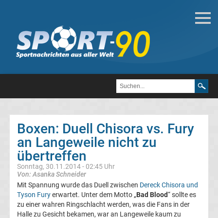
Boxen
Boxen
News
Kickboxen
Boxen: Duell Chisora vs. Fury
Boxen
News
an Langeweile nicht zu
übertreffen
Box
Sonntag, 30.11.2014 - 02:45 Uhr
Von: Asanka Schneider
News
Mit Spannung wurde das Duell zwischen
Dereck Chisora und
Tyson Fury
erwartet. Unter dem Motto „
Bad Blood
“ sollte es
zu einer wahren Ringschlacht werden, was die Fans in der
aktuell
Halle zu Gesicht bekamen, war an Langeweile kaum zu