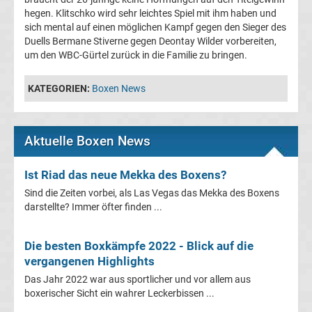
3.
hegen. Klitschko wird sehr leichtes Spiel mit ihm haben und
sich mental auf einen möglichen Kampf gegen den Sieger des
Duells Bermane Stiverne gegen Deontay Wilder vorbereiten,
Liga
um den WBC-Gürtel zurück in die Familie zu bringen.
Tabelle
KATEGORIEN:
Boxen News
DFB-
Aktuelle Boxen News
Pokal
Ist Riad das neue Mekka des Boxens?
Ergebnisse
Sind die Zeiten vorbei, als Las Vegas das Mekka des Boxens
darstellte? Immer öfter finden ...
Champions
Die besten Boxkämpfe 2022 - Blick auf die
League
vergangenen Highlights
Das Jahr 2022 war aus sportlicher und vor allem aus
Tabelle
boxerischer Sicht ein wahrer Leckerbissen ...