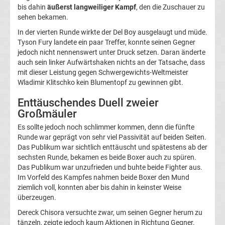
bis dahin
äußerst langweiliger Kampf
, den die Zuschauer zu
Termine
sehen bekamen.
In der vierten Runde wirkte der Del Boy ausgelaugt und müde.
2023
Tyson Fury landete ein paar Treffer, konnte seinen Gegner
jedoch nicht nennenswert unter Druck setzen. Daran änderte
Boxen
auch sein linker Aufwärtshaken nichts an der Tatsache, dass
mit dieser Leistung gegen Schwergewichts-Weltmeister
Wladimir Klitschko kein Blumentopf zu gewinnen gibt.
Termine
Enttäuschendes Duell zweier
2022
Großmäuler
Es sollte jedoch noch schlimmer kommen, denn die fünfte
Boxen
Runde war geprägt von sehr viel Passivität auf beiden Seiten.
Das Publikum war sichtlich enttäuscht und spätestens ab der
sechsten Runde, bekamen es beide Boxer auch zu spüren.
Termine
Das Publikum war unzufrieden und buhte beide Fighter aus.
Im Vorfeld des Kampfes nahmen beide Boxer den Mund
2021
ziemlich voll, konnten aber bis dahin in keinster Weise
überzeugen.
Boxen
Dereck Chisora versuchte zwar, um seinen Gegner herum zu
tänzeln, zeigte jedoch kaum Aktionen in Richtung Gegner.