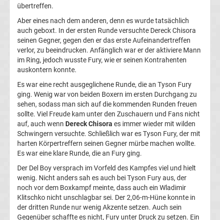
übertreffen.
Boxen
Aber eines nach dem anderen, denn es wurde tatsächlich
auch geboxt. In der ersten Runde versuchte Dereck Chisora
heute
seinen Gegner, gegen den er das erste Aufeinandertreffen
verlor, zu beeindrucken. Anfänglich war er der aktiviere Mann
im Ring, jedoch wusste Fury, wie er seinen Kontrahenten
im
auskontern konnte.
Es war eine recht ausgeglichene Runde, die an Tyson Fury
Fernsehen
ging. Wenig war von beiden Boxern im ersten Durchgang zu
sehen, sodass man sich auf die kommenden Runden freuen
RTL
sollte. Viel Freude kam unter den Zuschauern und Fans nicht
auf, auch wenn
Dereck Chisora
es immer wieder mit wilden
Schwingern versuchte. Schließlich war es Tyson Fury, der mit
Boxen
harten Körpertreffern seinen Gegner mürbe machen wollte.
Es war eine klare Runde, die an Fury ging.
Termine
Der Del Boy versprach im Vorfeld des Kampfes viel und hielt
wenig. Nicht anders sah es auch bei Tyson Fury aus, der
2024
noch vor dem Boxkampf meinte, dass auch ein Wladimir
Klitschko nicht unschlagbar sei. Der 2,06-m-Hüne konnte in
Boxen
der dritten Runde nur wenig Akzente setzen. Auch sein
Gegenüber schaffte es nicht, Fury unter Druck zu setzen. Ein