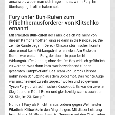
anschwoll, wobei man sich fragen muss, wann Fury ihn
Tabelle
überhaupt getroffen haben soll.
Fury unter Buh-Rufen zum
Bundesliga
Pflichtherausforderer von Klitschko
ernannt
Ergebnisse
Mit erneuten
Buh-Rufen
der Fans, die sich viel mehr von
diesem Kampf erhofften, ging es dann in die Ringpause. Die
2.
zehnte Runde begann Dereck Chisora stürmischer, konnte
aber erneut keine Wirkungstreffer erzielen. Am Ende der
Liga
Runde war es dann Fury, der doch ein paar leichte
Wirkungstreffer landete, ohne den Del Boy wirklich gefährlich
zu werden. Was dann kam, war bezeichnend für den
Ergebnisse
gesamten Kampfverlauf. Das Team von Dereck Chisora
nahm ihren Schützling aus dem Boxkampf. Das rechte Auge
3.
war anscheinend zu sehr zugeschwollen und so gewann
Tyson Fury
durch technischen Knock-out. Es war der zweite
Sieg über den Rüpel-Boxer und gleichzeitig war es auch der
Liga
23. Sieg im 23. Kampf!
Nun darf Fury als Pflichtherausforderer gegen Weltmeister
Ergebnisse
Wladimir Klitschko
in den Ring steigen. Mit dieser Leistung
braucht der 26-jährige keine Hoffnungen auf den Titelgewinn