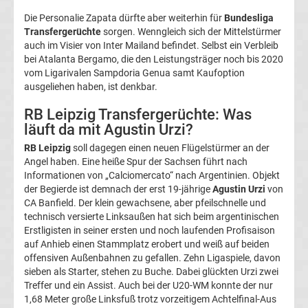
Die Personalie Zapata dürfte aber weiterhin für
Bundesliga
Fußballklubs
Transfergerüchte
sorgen. Wenngleich sich der Mittelstürmer
auch im Visier von Inter Mailand befindet. Selbst ein Verbleib
Fußball
bei Atalanta Bergamo, die den Leistungsträger noch bis 2020
vom Ligarivalen Sampdoria Genua samt Kaufoption
Bundesliga
ausgeliehen haben, ist denkbar.
RB Leipzig Transfergerüchte: Was
2.
läuft da mit Agustin Urzi?
RB Leipzig
soll dagegen einen neuen Flügelstürmer an der
Liga
Angel haben. Eine heiße Spur der Sachsen führt nach
Informationen von „Calciomercato“ nach Argentinien. Objekt
3.
der Begierde ist demnach der erst 19-jährige
Agustin Urzi
von
CA Banfield. Der klein gewachsene, aber pfeilschnelle und
technisch versierte Linksaußen hat sich beim argentinischen
Liga
Erstligisten in seiner ersten und noch laufenden Profisaison
auf Anhieb einen Stammplatz erobert und weiß auf beiden
DFB-
offensiven Außenbahnen zu gefallen. Zehn Ligaspiele, davon
sieben als Starter, stehen zu Buche. Dabei glückten Urzi zwei
Treffer und ein Assist. Auch bei der U20-WM konnte der nur
Pokal
1,68 Meter große Linksfuß trotz vorzeitigem Achtelfinal-Aus