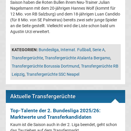
Saison haben die Roten Bullen ihrem Neu-Trainer Julian
La
Nagelsmann mit dem 20-jährigen Hannes Wolf (kommt für
12 Mio. von RB Salzburg) und dem 18-jährigen Luan Candido
(für 8 Mio. von SE Palmeiras) bereits zwei sehr junge Spieler
Liga
an die Seite gestellt. Vielleicht wird die Liste schon bald um
Agustin Urzi erweitert.
Serie
A
KATEGORIEN:
Bundesliga
,
Internat. Fußball
,
Serie A
,
Transfergerüchte
,
Transfergerüchte Atalanta Bergamo
,
Türk.
Transfergerüchte Borussia Dortmund
,
Transfergerüchte RB
Leipzig
,
Transfergerüchte SSC Neapel
Süper
Lig
Aktuelle Transfergerüchte
Internat.
Top-Talente der 2. Bundesliga 2025/26:
Marktwerte und Transferkandidaten
Fußball
Kaum ist die Saison auch in der 2. Liga beendet, geht schon
das Tauziehen auf dem Transfermarkt ...