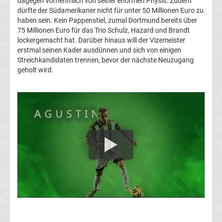
dagegen vornehmlich von seiner enormen Physis. Zudem
dürfte der Südamerikaner nicht für unter 50 Millionen Euro zu
Transfergerüchte
haben sein. Kein Pappenstiel, zumal Dortmund bereits über
75 Millionen Euro für das Trio Schulz, Hazard und Brandt
lockergemacht hat. Darüber hinaus will der Vizemeister
Transferticker
erstmal seinen Kader ausdünnen und sich von einigen
Streichkandidaten trennen, bevor der nächste Neuzugang
-
geholt wird.
Meldungen
vom
Transfermarkt
Trainerentlassungen
Bundesliga
Porträts