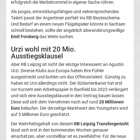
erfolgreich die Werbetrommel in eigener Sache rühren.
Champions
Als junges, entwicklungsfähiges und vielversprechendes
Talent passt der Argentinier perfekt ins RB-Beuteschema.
League
Und Bedarf an einem neuen Flügelspieler könnte in Sachsen
schnell bestehen, sollte der angeblich abwanderungswillige
Emil Forsberg
das Weite suchen.
Europa
Urzi wohl mit 20 Mio.
League
Ausstiegsklausel
Aber RB Leipzig ist nicht der einzige Interessent an Agustin
Europa
Urzi. Diverse Klubs aus Europa haben ihre Fühler
ausgestreckt und buhlen um das Offensivtalent. Günstig zu
haben ist Urzi allerdings nicht. Der Südamerikaner hat erst
Conference
vor Kurzem sein Arbeitspapier in Banfield bis 2023 verlängert
und sich eine Ausstiegsklausel in den Vertrag bauen lassen.
League
Diese soll sich dem Vernehmen nach auf rund
20 Millionen
Euro
belaufen. Der derzeitige Marktwert des Youngsters wird
auf 5 Millionen Euro geschätzt.
Premier
Der Wahrheitsgehalt von diesem
RB Leipzig Transfergerücht
lässt sich erst in den kommenden Wochen genauer
League
einschätzen, aber vorstellbar ist es zweifelsfrei. Für die neue