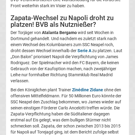
Front weiterhin stark im Visier zu haben.
La
Zapata-Wechsel zu Napoli droht zu
Liga
platzen! BVB als Nutznießer?
Der Torjäger von
Atalanta Bergamo
wird seit Wochen in
Serie
Dortmund gehandelt. Und nachdem es zuletzt stark nach
einem Wechsel des Kolumbianers zum SSC Neapel roch,
droht dessen Wechsel innerhalb der
Serie A
zu platzen. Laut
A
„Don Balon“ priorisiert Napoli die Verpflichtung von James
Rodriguez. Der Spielmacher wird den FC Bayern, die keinen
Türk.
Gebrauch von der Kaufoption machen, nach zweijähriger
Leihe nur formhalber Richtung Stammklub Real Madrid
verlassen.
Süper
Bei den Königlichen plant Trainer
Zinédine Zidane
ohne den
offensiven Mittelfeldmann. Für 50 Millionen Euro könnte der
Lig
SSC Neapel den Zuschlag bekommen, wo James wieder auf
seinen einstigen Förderer Carlo Ancelotti treffen würde. Die
Internat.
Zapata-Verpflichtung haben die Süditaliener dagegen
erstmal auf Eis gelegt, was dem bulligen Stürmer nicht
schmecken soll. Zapata, der schon zwischen 2013 bis 2015
Fußball
für Napoli auf Torejagd ging, ist dem Bericht zufolge selbst