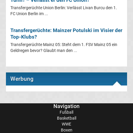
Transfergerüchte
Transfergerüchte Union Berlin: Verlässt Livan Burcu den 1.
FC Union Berlin im ...
Transferticker
Transfergerüchte: Mainzer Potulski im Visier der
Top-Klubs?
-
Transfergerüchte Mainz 05: Steht dem 1. FSV Mainz 05 ein
Geldregen bevor? Glaubt man den ...
Meldungen
vom
Werbung
Transfermarkt
Trainerentlassungen
Navigation
Bundesliga
Fußball
Basketball
Transfergerüchte
WWE
international
Boxen