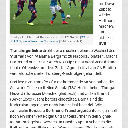
um Duván
Champions
Zapata
wieder
Hoffnung
League
machen.
Laut
Europa
aktueller
Bildquelle: Clément Bucco-Lechat CC BY-SA 3.0 [
CC BY-
SA 3.0
],
via Wikimedia Commons
(Bild bearbeitet)
BVB
League
Transfergerüchte
droht der als sicher geltende Wechsel des
Stürmers von Atalanta Bergamo zu Napoli zu platzen. Macht
Dortmund nun Ernst? Auch RB Leipzig hat wohl Verstärkung
Europa
für die Offensive auf dem Zettel. Agustin Urzi von CA Banfield
wird als potenzieller Forsberg-Nachfolger gehandelt.
Conference
Drei fixe BVB Transfers für die kommende Saison haben die
Schwarz-Gelben mit Nico Schulz (TSG Hoffenheim), Thorgan
League
Hazard (Borussia Mönchengladbach) und Julian Brandt
(Bayer Leverkusen) bereits eingetütet. Damit sind die
Kaderplanungen aber noch lange nicht beendet. Wie
Premier
zahlreiche
Borussia Dortmund Transfergerüchte
zeigen, soll
noch ein Innenverteidiger und Mittelstürmer in den Signal-
League
Iduna-Park gelotst werden. In Duván Zapata scheinen die
BVB-Verantwortlichen eine Wunschlösung für die vorderste