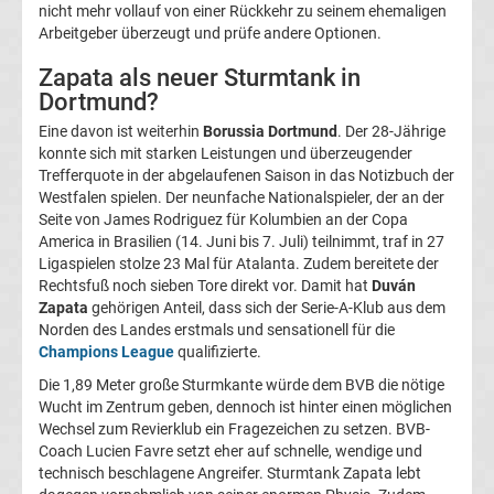
nicht mehr vollauf von einer Rückkehr zu seinem ehemaligen
UEFA
Arbeitgeber überzeugt und prüfe andere Optionen.
Zapata als neuer Sturmtank in
Youth
Dortmund?
Eine davon ist weiterhin
Borussia Dortmund
. Der 28-Jährige
League
konnte sich mit starken Leistungen und überzeugender
Trefferquote in der abgelaufenen Saison in das Notizbuch der
Fußball
Westfalen spielen. Der neunfache Nationalspieler, der an der
Seite von James Rodriguez für Kolumbien an der Copa
America in Brasilien (14. Juni bis 7. Juli) teilnimmt, traf in 27
WM
Ligaspielen stolze 23 Mal für Atalanta. Zudem bereitete der
Rechtsfuß noch sieben Tore direkt vor. Damit hat
Duván
Fußball
Zapata
gehörigen Anteil, dass sich der Serie-A-Klub aus dem
Norden des Landes erstmals und sensationell für die
Champions League
qualifizierte.
EM
Die 1,89 Meter große Sturmkante würde dem BVB die nötige
Wucht im Zentrum geben, dennoch ist hinter einen möglichen
Frauenfußball
Wechsel zum Revierklub ein Fragezeichen zu setzen. BVB-
Coach Lucien Favre setzt eher auf schnelle, wendige und
Amateurfußball
technisch beschlagene Angreifer. Sturmtank Zapata lebt