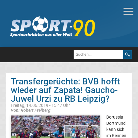
Fußball
Bundesliga
2.
Liga
Transfergerüchte: BVB hofft
3.
wieder auf Zapata! Gaucho-
Juwel Urzi zu RB Leipzig?
Liga
Freitag, 14.06.2019 - 15:47 Uhr
Von: Robert Freiberg
DFB-
Borussia
Dortmund
kann sich
Pokal
im Rennen