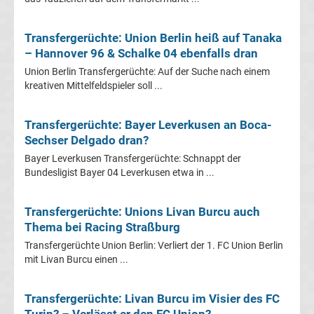
UEFA
Transfergerüchte: Union Berlin heiß auf Tanaka
Youth
– Hannover 96 & Schalke 04 ebenfalls dran
Union Berlin Transfergerüchte: Auf der Suche nach einem
League
kreativen Mittelfeldspieler soll ...
Fußball
Transfergerüchte: Bayer Leverkusen an Boca-
Sechser Delgado dran?
WM
Bayer Leverkusen Transfergerüchte: Schnappt der
Bundesligist Bayer 04 Leverkusen etwa in ...
Fußball
Transfergerüchte: Unions Livan Burcu auch
EM
Thema bei Racing Straßburg
Transfergerüchte Union Berlin: Verliert der 1. FC Union Berlin
Frauenfußball
mit Livan Burcu einen ...
Amateurfußball
Transfergerüchte: Livan Burcu im Visier des FC
Turin? – Verlässt er den FC Union?