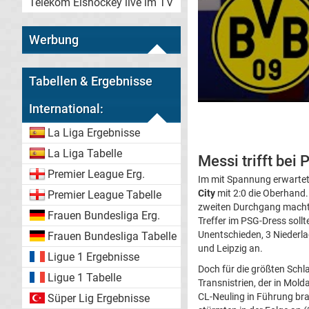
Telekom Eishockey live im TV
Werbung
Tabellen & Ergebnisse
International:
La Liga Ergebnisse
La Liga Tabelle
Messi trifft bei
Premier League Erg.
Im mit Spannung erwartete
City
mit 2:0 die Oberhand
Premier League Tabelle
zweiten Durchgang mach
Frauen Bundesliga Erg.
Treffer im PSG-Dress soll
Unentschieden, 3 Niederlag
Frauen Bundesliga Tabelle
und Leipzig an.
Ligue 1 Ergebnisse
Doch für die größten Sch
Ligue 1 Tabelle
Transnistrien, der in Molda
CL-Neuling in Führung bra
Süper Lig Ergebnisse