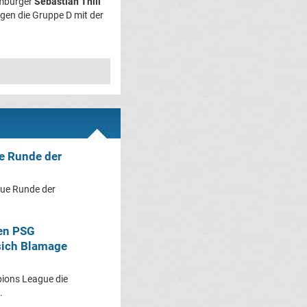
emburger
Sebastian Thill
agen die Gruppe D mit der
e Runde der
ue Runde der
en PSG
sich Blamage
ions League die
.