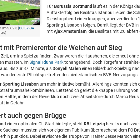
Für
Borussia Dortmund
läuft es in der Königskla
Auftakterfolg bei Besiktas Istanbul ließen die 
Dienstagabend einen knappen, aber verdienten 1
Sporting Lissabon folgen. Damit liegt der BVB in
 BY-SA 2.0 [
CC BY-SA
mit
Ajax Amsterdam
, die Besiktas mit 2:0 abfert
itet)
t mit Premierentor die Weichen auf Sieg
eit, um ins Spiel zu finden. Zwar waren die Hausherren, die erneut ohne 
n mussten, im
Signal Iduna Park
tonangebend. Doch Torgefahr strahlte d
us. Bis zur 37. Minute, als
Donyell Malen
einen Bilderbuch-Spielzug na
 war der erste Pflichtspieltreffer des niederländischen BVB-Neuzugangs.
ar
Sporting Lissabon
um mehr Initiative bemüht. Allerdings konnten sich 
 Strafraumnähe kombinieren. Letztendich geriet die knappe Führung von
en Hälfte, in dem der Revierklub noch zwei Abseitstore durch Marco Reus 
aft in Gefahr.
iert auch gegen Brügge
d einen optimalen CL-Start hinlegte, steht
RB Leipzig
bereits nach zwei
ie Sachsen mussten sich vor eigenem Publikum überraschend dem
FC Br
erhin punktlos. Dabei erwischte die Truppe von Trainer Jesse Marsch ei