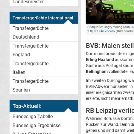
Landesmeister
Transfergerüchte international
Bildquelle: Ungry Young Man CC
Transfergerüchte
2.0
],
via Flickr.com
(Bild bearbe
Deutschland
BVB: Malen stell
Transfergerüchte
Dortmund brauchte einige Z
England
Erling Haaland
auskomme
Transfergerüchte
Gäste aus Portugal kaum a
Bellingham
vollendete. Es
Italien
Im zweiten Durchgang w
Transfergerüchte
BVB-Abwehr nur selten in
Spanien
einer ereignisarmen zweit
erzielte, nicht mehr ernsth
Top-Aktuell:
RB Leipzig verl
Bundesliga Tabelle
Während Borussia Dortmun
Rücken zur Wand. Denn d
Bundesliga Ergebnisse
geben und sind damit weit