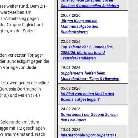
Unterschiede zwischen Social-
Casinos & traditonellen Anbietern
sse weiter rund. Dem 2:1-
Schwarz-Gelben am
28.07.2026
:0-Arbeitssieg gegen
Jürgen Klopp und die
 der Gruppe C gleichauf
Mammutaufgabe des
igten, an der Spitze.
Bundestrainers
22.05.2026
Top-Talente der 2. Bundesliga
2025/26: Marktwerte und
den verletzten Torjäger
Transferkandidaten
er Bundesligist gegen die
ch Vorlage von
Jude
19.03.2026
Supplements helfen beim
Muskelaufbau - Tipps & Hinweise
die Löwen gegen die solide
05.03.2026
 Borussia Dortmund in
Ist Riad zum neuen Mekka des
(48.) und Malen (74.)
Boxens aufgestiegen?
24.02.2026
So verändert der Second Screen
den Live-Sport
 Spielrunden mit dem
ügge
mit 1:2 geschlagen
13.01.2026
nen Traumeinstand. Nach
Internationale Sport-Superstars