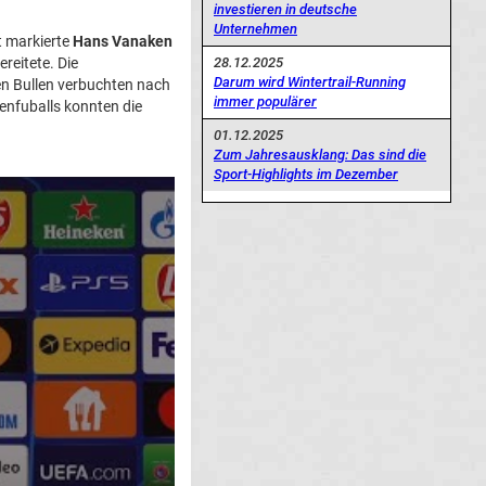
investieren in deutsche
Unternehmen
t markierte
Hans Vanaken
reitete. Die
28.12.2025
Darum wird Wintertrail-Running
n Bullen verbuchten nach
immer populärer
enfuballs konnten die
01.12.2025
Zum Jahresausklang: Das sind die
Sport-Highlights im Dezember