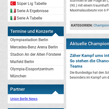
stürmten in der Folge an 
Süper Lig Tabelle
(90.) mit einem traumhaft
Maximalausbeute von 6 Pun
Serie A Ergebnisse
Serie A Tabelle
KATEGORIEN:
Champion
Termine und Konzerte
Olympiastadion Berlin
Aktuelle Champio
Mercedes-Benz Arena Berlin
Stadion An der Alten Försterei
Zäher Kampf ums int
So stehen die Chanc
Maifeld Berlin
Teams
Olympia-Eissportzentrum
Die Bundesliga hat den Sc
München
besonders im Kampf um di
Partner
Union Berlin News