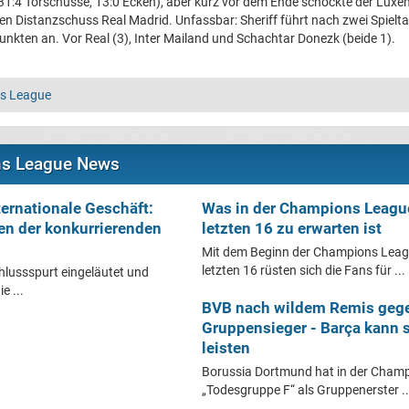
(31:4 Torschüsse, 13:0 Ecken), aber kurz vor dem Ende schockte der Lux
en Distanzschuss Real Madrid. Unfassbar: Sheriff führt nach zwei Spielt
kten an. Vor Real (3), Inter Mailand und Schachtar Donezk (beide 1).
s League
ns League News
ernationale Geschäft:
Was in der Champions Leagu
en der konkurrierenden
letzten 16 zu erwarten ist
Mit dem Beginn der Champions Leag
letzten 16 rüsten sich die Fans für ...
hlussspurt eingeläutet und
e ...
BVB nach wildem Remis geg
Gruppensieger - Barça kann 
leisten
Borussia Dortmund hat in der Champ
„Todesgruppe F“ als Gruppenerster ..