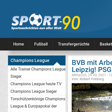
Home
Fußball
Transfergerüchte
Basket
Champions League
BVB mit Arbe
Leipzig! PS
Alle Trainer Champions League
Mittwoch, 29.09.2021 - 1
Sieger
Von: Robert Freiberg
Champions League heute TV
Champions League Sieger
Torschützenkönige Champions
League & Europapokal der