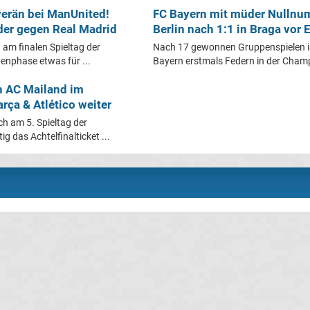
verän bei ManUnited!
FC Bayern mit müder Nullnu
er gegen Real Madrid
Berlin nach 1:1 in Braga vor
 am finalen Spieltag der
Nach 17 gewonnen Gruppenspielen in
nphase etwas für ...
Bayern erstmals Federn in der Champ
n AC Mailand im
rça & Atlético weiter
h am 5. Spieltag der
 das Achtelfinalticket ...