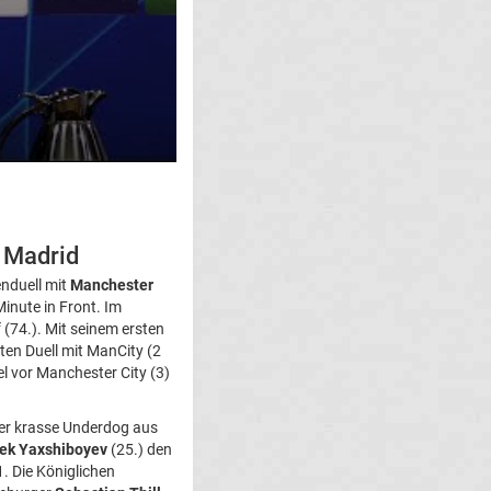
l Madrid
nduell mit
Manchester
inute in Front. Im
 (74.). Mit seinem ersten
ten Duell mit ManCity (2
el vor Manchester City (3)
der krasse Underdog aus
ek Yaxshiboyev
(25.) den
1. Die Königlichen