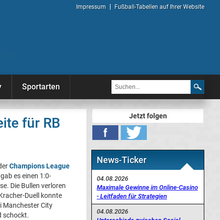
Impressum
Fußball-Tabellen auf Ihrer Website
y
Sportarten
Jetzt folgen
ite für RB
News-Ticker
der
Champions League
gab es einen 1:0-
04.08.2026
se. Die Bullen verloren
Maximale Gewinne im Online-Casino
racher-Duell konnte
- Leitfaden für Strategien
i Manchester City
04.08.2026
d schockt.