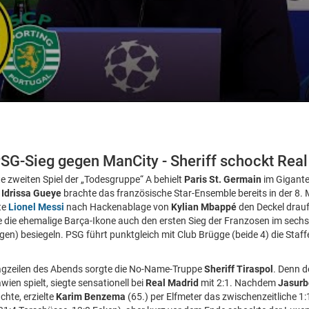
 PSG-Sieg gegen ManCity - Sheriff schockt Rea
 zweiten Spiel der „Todesgruppe“ A behielt
Paris St. Germain
im Gigante
.
Idrissa Gueye
brachte das französische Star-Ensemble bereits in der 8. M
te
Lionel Messi
nach Hackenablage von
Kylian Mbappé
den Deckel drauf
te die ehemalige Barça-Ikone auch den ersten Sieg der Franzosen im sechs
en) besiegeln. PSG führt punktgleich mit Club Brügge (beide 4) die Staff
lagzeilen des Abends sorgte die No-Name-Truppe
Sheriff Tiraspol
. Denn 
wien spielt, siegte sensationell bei
Real Madrid
mit 2:1. Nachdem
Jasurb
chte, erzielte
Karim Benzema
(65.) per Elfmeter das zwischenzeitliche 1: