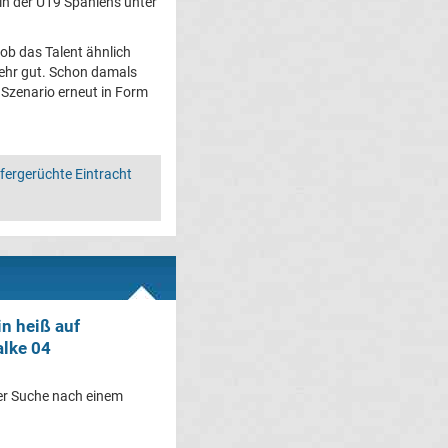
 in der U19 Spaniens unter
 ob das Talent ähnlich
sehr gut. Schon damals
s Szenario erneut in Form
fergerüchte Eintracht
in heiß auf
alke 04
der Suche nach einem