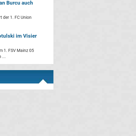
van Burcu auch
rt der 1. FC Union
tulski im Visier
em 1. FSV Mainz 05
 ...