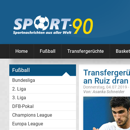
Home
Fußball
Transfergerüchte
Basket
Fußball
Transfergerü
an Ruiz dran
Bundesliga
Donnerstag, 04.07.2019 -
2. Liga
Von: Asanka Schneider
3. Liga
DFB-Pokal
Champions League
Europa League