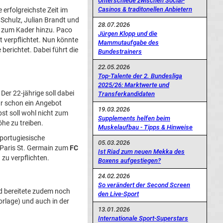
Unterschiede zwischen Social-
Casinos & traditonellen Anbietern
erfolgreichste Zeit im
 Schulz, Julian Brandt und
28.07.2026
n zum Kader hinzu. Paco
Jürgen Klopp und die
t verpflichtet. Nun könnte
Mammutaufgabe des
berichtet. Dabei führt die
Bundestrainers
22.05.2026
Top-Talente der 2. Bundesliga
2025/26: Marktwerte und
 Der 22-jährige soll dabei
Transferkandidaten
r schon ein Angebot
19.03.2026
st soll wohl nicht zum
Supplements helfen beim
öhe zu treiben.
Muskelaufbau - Tipps & Hinweise
 portugiesische
05.03.2026
 Paris St. Germain zum
FC
Ist Riad zum neuen Mekka des
zu verpflichten.
Boxens aufgestiegen?
24.02.2026
So verändert der Second Screen
nd bereitete zudem noch
den Live-Sport
vorlage) und auch in der
13.01.2026
Internationale Sport-Superstars