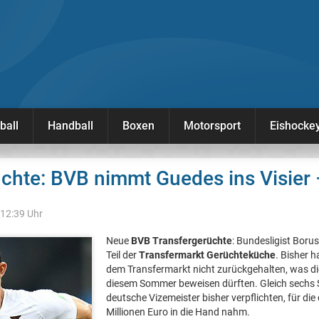
ball
Handball
Boxen
Motorsport
Eishocke
chte: BVB nimmt Guedes ins Visier 
 12:39 Uhr
Neue
BVB Transfergerüchte
: Bundesligist Boru
Teil der
Transfermarkt Gerüchteküche
. Bisher 
dem Transfermarkt nicht zurückgehalten, was die
diesem Sommer beweisen dürften. Gleich sechs S
deutsche Vizemeister bisher verpflichten, für die
Millionen Euro in die Hand nahm.