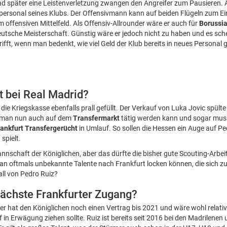
und später eine Leistenverletzung zwangen den Angreifer zum Pausieren.
rsonal seines Klubs. Der Offensivmann kann auf beiden Flügeln zum 
 offensiven Mittelfeld. Als Offensiv-Allrounder wäre er auch für
Borussi
tsche Meisterschaft. Günstig wäre er jedoch nicht zu haben und es sche
rifft, wenn man bedenkt, wie viel Geld der Klub bereits in neues Personal 
t bei Real Madrid?
 die Kriegskasse ebenfalls prall gefüllt. Der Verkauf von Luka Jovic spült
s man nun auch auf dem
Transfermarkt
tätig werden kann und sogar muss.
rankfurt Transfergerücht
in Umlauf. So sollen die Hessen ein Auge auf P
 spielt.
nnschaft der Königlichen, aber das dürfte die bisher gute Scouting-Arbeit
man oftmals unbekannte Talente nach Frankfurt locken können, die sich zu
ll von Pedro Ruiz?
nächste Frankfurter Zugang?
mer hat den Königlichen noch einen Vertrag bis 2021 und wäre wohl relati
 in Erwägung ziehen sollte. Ruiz ist bereits seit 2016 bei den Madrilenen 