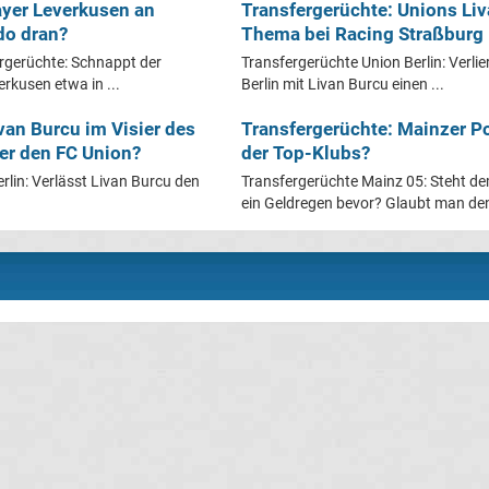
ayer Leverkusen an
Transfergerüchte: Unions Li
do dran?
Thema bei Racing Straßburg
rgerüchte: Schnappt der
Transfergerüchte Union Berlin: Verlie
rkusen etwa in ...
Berlin mit Livan Burcu einen ...
van Burcu im Visier des
Transfergerüchte: Mainzer Po
 er den FC Union?
der Top-Klubs?
rlin: Verlässt Livan Burcu den
Transfergerüchte Mainz 05: Steht d
ein Geldregen bevor? Glaubt man den