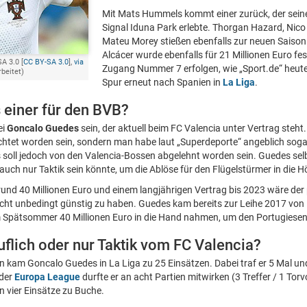
Mit Mats Hummels kommt einer zurück, der seine 
Signal Iduna Park erlebte. Thorgan Hazard, Nico
Mateu Morey stießen ebenfalls zur neuen Saiso
Alcácer wurde ebenfalls für 21 Millionen Euro fes
A 3.0 [
CC BY-SA 3.0
],
via
Zugang Nummer 7 erfolgen, wie „Sport.de“ heute 
rbeitet)
Spur erneut nach Spanien in
La Liga
.
einer für den BVB?
ei
Goncalo Guedes
sein, der aktuell beim FC Valencia unter Vertrag steht.
htet worden sein, sondern man habe laut „Superdeporte“ angeblich soga
s soll jedoch von den Valencia-Bossen abgelehnt worden sein. Guedes selb
uch nur Taktik sein könnte, um die Ablöse für den Flügelstürmer in die H
und 40 Millionen Euro und einem langjährigen Vertrag bis 2023 wäre der
icht unbedingt günstig zu haben. Guedes kam bereits zur Leihe 2017 von
m Spätsommer 40 Millionen Euro in die Hand nahmen, um den Portugiesen 
flich oder nur Taktik vom FC Valencia?
n kam Goncalo Guedes in La Liga zu 25 Einsätzen. Dabei traf er 5 Mal u
 der
Europa League
durfte er an acht Partien mitwirken (3 Treffer / 1 Tor
 vier Einsätze zu Buche.