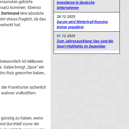
 Ansonsten gehörte
investieren in deutsche
Einsatz kommen. Ebenso
Unternehmen
a Dortmund
eine absolute
28.12.2025
int etwas fraglich, ob das
Darum wird Wintertrail-Running
gesteckt hat.
immer populärer
01.12.2025
Zum Jahresausklang: Das sind die
Sport-Highlights im Dezember
e bekanntlich 60 Millionen
 Dabei bringt „Spox“ ein
edro Ruiz geworfen haben,
 der Frankfurter sicherlich
 wahren Volltreffern
v günstig zu haben, wenn
und durchlief zuvor die