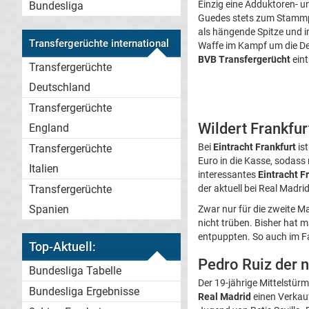
Einzig eine Adduktoren- 
Bundesliga
Guedes stets zum Stammpe
als hängende Spitze und im
Transfergerüchte international
Waffe im Kampf um die Deu
BVB Transfergerücht
eint
Transfergerüchte
Deutschland
Transfergerüchte
Wildert Frankfur
England
Bei
Eintracht Frankfurt
ist
Transfergerüchte
Euro in die Kasse, sodas
Italien
interessantes
Eintracht F
Transfergerüchte
der aktuell bei Real Madrid
Spanien
Zwar nur für die zweite Ma
nicht trüben. Bisher hat 
entpuppten. So auch im Fa
Top-Aktuell:
Pedro Ruiz der 
Bundesliga Tabelle
Der 19-jährige Mittelstür
Bundesliga Ergebnisse
Real Madrid
einen Verkauf