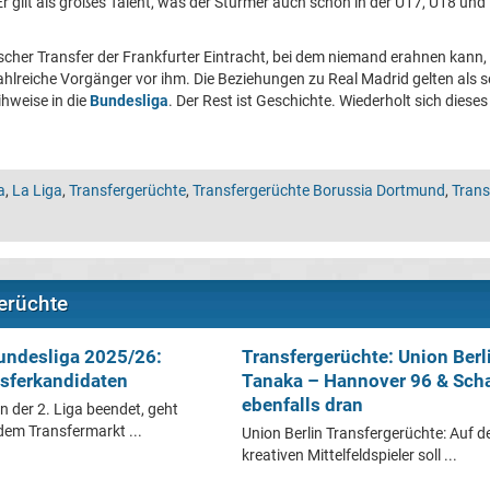
Er gilt als großes Talent, was der Stürmer auch schon in der U17, U18 und
ischer Transfer der Frankfurter Eintracht, bei dem niemand erahnen kann,
ahlreiche Vorgänger vor ihm. Die Beziehungen zu Real Madrid gelten als 
ihweise in die
Bundesliga
. Der Rest ist Geschichte. Wiederholt sich diese
a
,
La Liga
,
Transfergerüchte
,
Transfergerüchte Borussia Dortmund
,
Trans
erüchte
Bundesliga 2025/26:
Transfergerüchte: Union Berl
sferkandidaten
Tanaka – Hannover 96 & Sch
ebenfalls dran
n der 2. Liga beendet, geht
dem Transfermarkt ...
Union Berlin Transfergerüchte: Auf 
kreativen Mittelfeldspieler soll ...