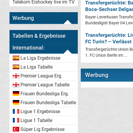
Telekom Eishockey live im TV
Transfergerüchte: B
Boca-Sechser Delga
Bayer Leverkusen Transfe
Werbung
Bundesligist Bayer 04 Leve
Transfergerüchte: Li
Tabellen & Ergebnisse
FC Turin? – Verlässt
International:
Transfergerüchte Union Be
1. FC Union Berlin im ...
La Liga Ergebnisse
La Liga Tabelle
Werbung
Premier League Erg.
Premier League Tabelle
Frauen Bundesliga Erg.
Frauen Bundesliga Tabelle
Ligue 1 Ergebnisse
Ligue 1 Tabelle
Süper Lig Ergebnisse