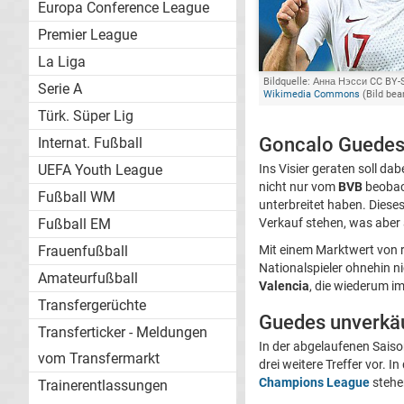
Europa Conference League
Premier League
La Liga
Bildquelle: Анна Нэсси CC BY-S
Serie A
Wikimedia Commons
(Bild bea
Türk. Süper Lig
Goncalo Guedes 
Internat. Fußball
UEFA Youth League
Ins Visier geraten soll dab
nicht nur vom
BVB
beobac
Fußball WM
unterbreitet haben. Diese
Fußball EM
Verkauf stehen, was aber a
Frauenfußball
Mit einem Marktwert von r
Nationalspieler ohnehin n
Amateurfußball
Valencia
, die wiederum i
Transfergerüchte
Guedes unverkäu
Transferticker - Meldungen
In der abgelaufenen Saiso
vom Transfermarkt
drei weitere Treffer vor. In
Champions League
stehen
Trainerentlassungen