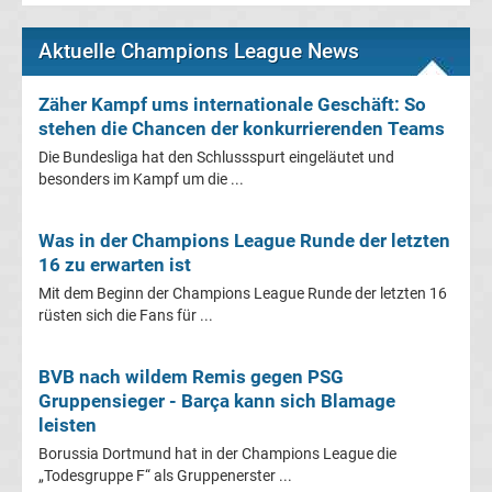
Liga
Aktuelle Champions League News
Ergebnisse
Zäher Kampf ums internationale Geschäft: So
stehen die Chancen der konkurrierenden Teams
3.
Die Bundesliga hat den Schlussspurt eingeläutet und
besonders im Kampf um die ...
Liga
Ergebnisse
Was in der Champions League Runde der letzten
16 zu erwarten ist
Mit dem Beginn der Champions League Runde der letzten 16
3.
rüsten sich die Fans für ...
Liga
BVB nach wildem Remis gegen PSG
Gruppensieger - Barça kann sich Blamage
Tabelle
leisten
Borussia Dortmund hat in der Champions League die
DFB-
„Todesgruppe F“ als Gruppenerster ...