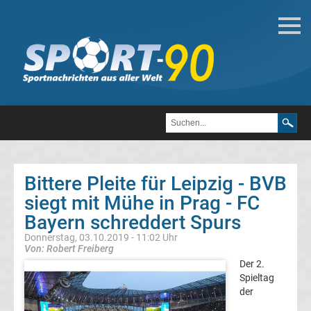
Fußball
Bundesliga
2.
Liga
Bittere Pleite für Leipzig - BVB
3.
siegt mit Mühe in Prag - FC
Bayern schreddert Spurs
Liga
Donnerstag, 03.10.2019 - 11:02 Uhr
Von: Robert Freiberg
DFB-
Der 2.
Spieltag
der
Pokal