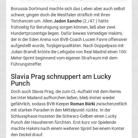
Borussia Dortmund machte sich das Leben aber auch selbst
Fußballklubs
schwer, gingen doch die Westfalen sträflich mit ihren
Torchancen um. Allein
Jadon Sancho
(2./47.) hätte
Champions
League
frühzeitig für Beruhigung sorgen können, ließ aber zwei
Hundertprozentige liegen. Dafür bewies Verteidiger Hakimi,
der in der Eden Arena von BVB-Coach Lucien Favre offensiver
Alle
aufgestellt wurde, Torjägerqualitäten. Nach Doppelpass mit
Julian Brandt krönte die Leihgabe von Real Madrid einen 100-
Trainer
Meter-Sprint beginnend vom eigenen Strafraum mit dem
Führungstreffer.
Champions
Slavia Prag schnuppert am Lucky
Punch
League
Doch auch Slavia Prag, die zum CL-Auftakt mit dem Remis
bei Inter Mailand aufhorchen ließen, blieb immer wieder
Sieger
gefährlich, sodass BVB-Keeper
Roman Bürki
zwischenzeitlich
mit starken Paraden in den Mittelpunkt rückte. In der
Champions
Schlussphase mussten die Schwarz-Gelben einen Lucky
Punch der Hausherren fürchten. Erst kurz vor Spielende
machte Hakimi nach einem weiteren Sprint bei einem Konter
League
den Deckel drauf.