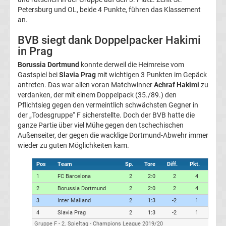
Petersburg und OL, beide 4 Punkte, führen das Klassement
Transfergerüchte
an.
BVB siegt dank Doppelpacker Hakimi
Transferticker
in Prag
Borussia Dortmund
konnte derweil die Heimreise vom
-
Gastspiel bei
Slavia Prag
mit wichtigen 3 Punkten im Gepäck
antreten. Das war allen voran Matchwinner
Achraf Hakimi
zu
Meldungen
verdanken, der mit einem Doppelpack (35./89.) den
Pflichtsieg gegen den vermeintlich schwächsten Gegner in
der „Todesgruppe“ F sicherstellte. Doch der BVB hatte die
vom
ganze Partie über viel Mühe gegen den tschechischen
Außenseiter, der gegen die wacklige Dortmund-Abwehr immer
Transfermarkt
wieder zu guten Möglichkeiten kam.
Pos
Team
Sp.
Tore
Diff.
Pkt.
Trainerentlassungen
1
FC Barcelona
2
2:0
2
4
2
Borussia Dortmund
2
2:0
2
4
Bundesliga
3
Inter Mailand
2
1:3
-2
1
4
Slavia Prag
2
1:3
-2
1
Porträts
Gruppe F - 2. Spieltag - Champions League 2019/20