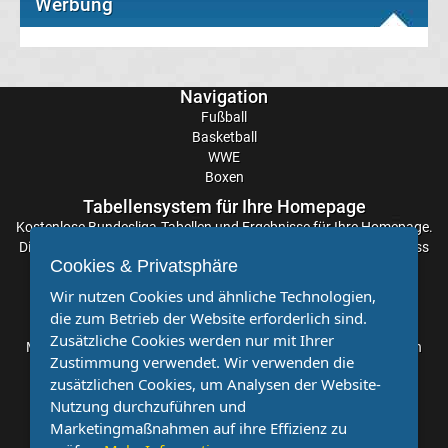
Werbung
League
Tabelle
Navigation
Europa
Fußball
Basketball
WWE
League
Boxen
Tabellensystem für Ihre Homepage
Ergebnisse
Kostenlose
Bundesliga-Tabellen
und Ergebnisse für Ihre Homepage.
Die Aktualisierung der Ergebnisse erfolgt alle paar Minuten, sodass
Conference
Cookies & Privatsphäre
Sie stets auf dem Laufenden sind. Einfache und schnelle
Einbindung.
Wir nutzen Cookies und ähnliche Technologien,
League
die zum Betrieb der Website erforderlich sind.
Partnervereine
Zusätzliche Cookies werden nur mit Ihrer
Möchten Sie, dass auch Ihr Verein mehr Beachtung findet? Dann
Erg.
Zustimmung verwendet. Wir verwenden die
sind Sie bei uns genau richtig. Wir suchen Ihren Verein für eine
zusätzlichen Cookies, um Analysen der Website-
kostenlose Kooperation. Veröffentlichen Sie Ihre Spielberichte,
Nutzung durchzuführen und
Sportnachrichten und Aufrufe bei uns!
Conference
Marketingmaßnahmen auf ihre Effizienz zu