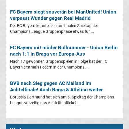
Pokal
FC Bayern siegt souverän bei ManUnited! Union
verpasst Wunder gegen Real Madrid
Ergebnisse
Der FC Bayern konnte sich am finalen Spieltag der
Champions League Gruppenphase etwas für ...
Champions
FC Bayern mit müder Nullnummer - Union Berlin
League
nach 1:1 in Braga vor Europa-Aus
Tabelle
Nach 17 gewonnen Gruppenspielen in Folge hat der FC
Bayern erstmals Federn in der Champions ...
Champions
BVB nach Sieg gegen AC Mailand im
Achtelfinale! Auch Barça & Atlético weiter
League
Borussia Dortmund hat sich am 5. Spieltag der Champions
League vorzeitig das Achtelfinalticket ...
Ergebnisse
Europa