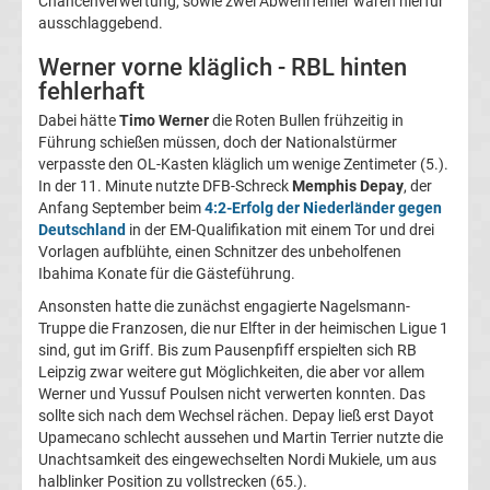
Chancenverwertung, sowie zwei Abwehrfehler waren hierfür
ausschlaggebend.
La
Werner vorne kläglich - RBL hinten
Liga
fehlerhaft
Dabei hätte
Timo Werner
die Roten Bullen frühzeitig in
Serie
Führung schießen müssen, doch der Nationalstürmer
verpasste den OL-Kasten kläglich um wenige Zentimeter (5.).
In der 11. Minute nutzte DFB-Schreck
Memphis Depay
, der
A
Anfang September beim
4:2-Erfolg der Niederländer gegen
Deutschland
in der EM-Qualifikation mit einem Tor und drei
Türk.
Vorlagen aufblühte, einen Schnitzer des unbeholfenen
Ibahima Konate für die Gästeführung.
Süper
Ansonsten hatte die zunächst engagierte Nagelsmann-
Truppe die Franzosen, die nur Elfter in der heimischen Ligue 1
sind, gut im Griff. Bis zum Pausenpfiff erspielten sich RB
Lig
Leipzig zwar weitere gut Möglichkeiten, die aber vor allem
Werner und Yussuf Poulsen nicht verwerten konnten. Das
Internat.
sollte sich nach dem Wechsel rächen. Depay ließ erst Dayot
Upamecano schlecht aussehen und Martin Terrier nutzte die
Unachtsamkeit des eingewechselten Nordi Mukiele, um aus
Fußball
halblinker Position zu vollstrecken (65.).