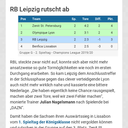
RB Leipzig rutscht ab
UEFA
Pos
Team
Sp.
Tore
Diff.
Pkt.
Youth
1
Zenit St. Petersburg
2
4:2
2
4
2
Olympique Lyon
2
3:1
2
4
League
3
RB Leipzig
2
2:3
-1
3
4
Benfica Lissabon
2
2:5
-3
0
Fußball
Gruppe G - 2. Spieltag - Champions League 2019/20
RBL steckte zwar nicht auf, konnte sich aber nicht mehr
WM
ansatzweise so gute Tormöglichkeiten wie noch im ersten
Durchgang erarbeiten. So kam Leipzig dem Anschlusstreffer
Fußball
in der Schlussphase gegen das clever verteidigende Lyon
auch nicht mehr wirklich nahe und kassierte eine bittere
Niederlage. „Die haben eigentlich keine Chance rausgespielt,
EM
machen aber zwei Tore, weil wir zwei Fehler machen“,
monierte Trainer
Julian Nagelsmann
nach Spielende bei
Frauenfußball
„DAZN“.
Damit haben die Sachsen ihren Auswärtssieg in Lissabon
vom
1. Spieltag der Königsklasse
nicht vergolden können
Amateurfußball
und rutschen in der Gruppe auf den 3. Platz. Zenit St.