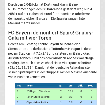
Durch den 2:0-Erfolg hat Dortmund, das mit einer
heute
Nullnummer gegen den
FC Barcelona
gestartet war, nun 4
Zähler auf der Habenseite und führt damit die Tabelle vor
TV
dem punktgleichen Barca an. Die Spanier rangen Inter
Mailand mit 2:1 nieder.
Champions
FC Bayern demontiert Spurs! Gnabry-
Gala mit vier Toren
League
Bereits am Dienstag erlebte
Bayern München
eine
Sternstunde und deklassierte
Tottenham Hotspur
in deren
Sieger
neuem Stadion mit 7:2 (2:1) und setzten damit ein dickes
Ausrufezeichen. Held des denkwürdigen Abends war
Serge
Gnabry
, der nach dem Wechsel einen Viererpack schnürte
Torschützenkönige
(53./55./83./88.)! Damit hat der deutsche Rekordmeister
seinen Spitzenplatz in der Gruppe B mit der Maximalausbeute
Champions
von 6 Punkten zementiert.
Pos
Team
Sp.
Tore
Diff.
Pkt.
League
1
FC Bayern München
2
10:2
8
6
2
Roter Stern Belgrad
2
3:3
0
3
&
3
Olympiakos Piräus
2
2:5
-3
1