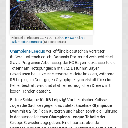
Champions
League
Europa
Bildquelle: Bluejam CC BY-SA 4.0 [
CC BY-SA 4.0
],
via
Wikimedia Commons
(Bild bearbeitet)
League
Champions League
verlief für die deutschen Vertreter
äußerst unterschiedlich. Borussia Dortmund verbuchte bei
Slavia Prag einen Arbeitssieg, der FC Bayern deklassierte die
Europa
Tottenham Hotspur gleich mit 7:2. Dafür hat Bayer
Leverkusen bei Juve eine erwartete Pleite kassiert, während
Conference
RB Leipzig im Duell gegen Olympique Lyon eiskalt für seine
Fehler bestraft wird und statt eines möglichen Dreiers mit
leeren Händen dasteht.
League
Bittere Schlappe für
RB Leipzig
! Vor heimischer Kulisse
zogen die Sachsen gegen das zuletzt kriselnde
Olympique
Premier
Lyon
mit 0:2 (0:1) den Kürzeren und haben somit die Führung
in der ausgeglichenen
Champions League Tabelle
der
League
Gruppe G wieder abgegeben. Eine haarsträubende