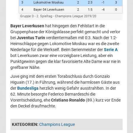
3
Lokomotive Moskau
2
2:3
-1
3
Italien
4
Bayer 04 Leverkusen
2
1:5
-4
0
Gruppe D - 2. Spieltag - Champions League 2019/20
Transfergerüchte
Bayer Leverkusen
hat hingegen den Fehlstart in die
Gruppenphase der Königsklasse perfekt gemacht und verlor
Spanien
bei
Juventus Turin
verdientermaßen mit 0:3. Nach der 1:2-
Heimschlappe gegen Lokomotive Moskau war es die zweite
Top-
Niederlage für die Werkself. Beim Serienmeister der
Serie A
Aktuell
bot Leverkusen zwar eine vorzeigbare Leistung, aber ein
Punktgewinn gegen die klar favorisierte Alte Dame war nie in
Bundesliga
greifbarer Nähe.
Juve ging mit dem ersten Torabschluss durch Gonzalo
Tabelle
Higuain (17.) in Führung, während die harmlosen Gäste aus
der
Bundesliga
herzlich wenig Gefahr ausstrahlten. In der
62. Minute besorgte Federico Bernardeschi die
Bundesliga
Vorentscheidung, ehe
Cristiano Ronaldo
(89.) kurz vor Ende
den Deckel draufmachte.
Ergebnisse
KATEGORIEN:
Champions League
2.