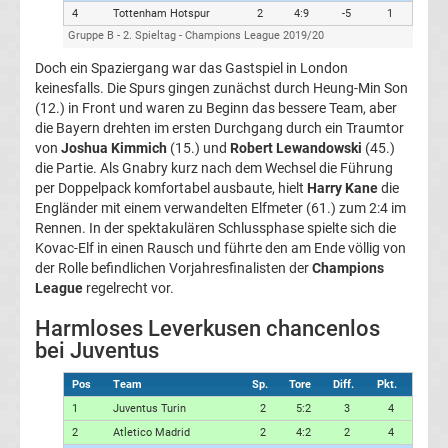
4
Tottenham Hotspur
2
4:9
-5
1
Europapokal
Gruppe B - 2. Spieltag - Champions League 2019/20
der
Doch ein Spaziergang war das Gastspiel in London
keinesfalls. Die Spurs gingen zunächst durch Heung-Min Son
(12.) in Front und waren zu Beginn das bessere Team, aber
Landesmeister
die Bayern drehten im ersten Durchgang durch ein Traumtor
von
Joshua Kimmich
(15.) und
Robert Lewandowski
(45.)
Transfergerüchte
die Partie. Als Gnabry kurz nach dem Wechsel die Führung
international
per Doppelpack komfortabel ausbaute, hielt
Harry Kane
die
Engländer mit einem verwandelten Elfmeter (61.) zum 2:4 im
Transfergerüchte
Rennen. In der spektakulären Schlussphase spielte sich die
Kovac-Elf in einen Rausch und führte den am Ende völlig von
Deutschland
der Rolle befindlichen Vorjahresfinalisten der
Champions
League
regelrecht vor.
Transfergerüchte
Harmloses Leverkusen chancenlos
bei Juventus
England
Pos
Team
Sp.
Tore
Diff.
Pkt.
1
Juventus Turin
2
5:2
3
4
Transfergerüchte
2
Atletico Madrid
2
4:2
2
4