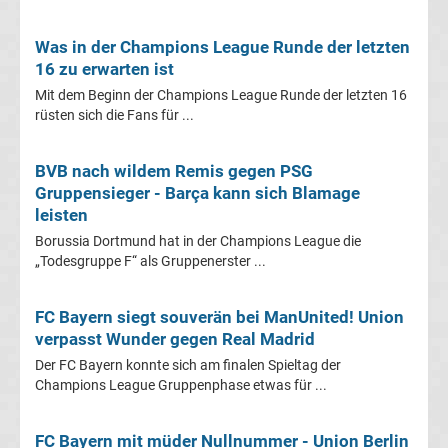
Europapokal
Was in der Champions League Runde der letzten
der
16 zu erwarten ist
Mit dem Beginn der Champions League Runde der letzten 16
Landesmeister
rüsten sich die Fans für ...
Transfergerüchte
BVB nach wildem Remis gegen PSG
international
Gruppensieger - Barça kann sich Blamage
leisten
Transfergerüchte
Borussia Dortmund hat in der Champions League die
„Todesgruppe F“ als Gruppenerster ...
Deutschland
FC Bayern siegt souverän bei ManUnited! Union
Transfergerüchte
verpasst Wunder gegen Real Madrid
England
Der FC Bayern konnte sich am finalen Spieltag der
Champions League Gruppenphase etwas für ...
Transfergerüchte
FC Bayern mit müder Nullnummer - Union Berlin