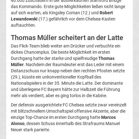
40.000 Zuschauern in der ausverkauften Stamford Bridge
das Kommando. Erste gute Möglichkeiten ließen nicht lange
La
auf sich warten, als Kingsley Coman (12.) und
Robert
Lewandowski
(17.) gefährlich vor dem Chelsea-Kasten
Liga
auftauchten.
Thomas Müller scheitert an der Latte
Serie
Das Flick-Team blieb weiter am Drücker und verbuchte ein
dickes Chancenplus. Die beste Möglichkeit im ersten
A
Durchgang hatte der starke und spielfreudige
Thomas
Müller
. Nachdem der Raumdeuter erst das Leder mit einem
Distanzschuss nur knapp neben den rechten Pfosten setzte
Türk.
(29.), küsste ein unkonventioneller Kopfball des
Nationalspielers in der 35. Minute die Latte. Der dominante
Süper
und überlegene FC Bayern hätte zur Halbzeit die Führung
mehr als verdient, aber es ging torlos in die Kabine.
Lig
Der defensiv ausgerichtete FC Chelsea setzte zwar vereinzelt
mit blitzschnellem Umschaltspiel offensive Akzente, aber die
Internat.
einzige Top-Chance im ersten Durchgang hatte
Marcos
Alonso
, dessen Schuss innerhalb des Strafraums Manuel
Neuer stark parierte.
Fußball