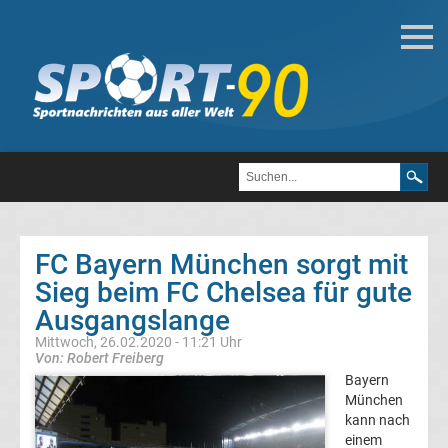
Fußball
Bundesliga
2.
Liga
FC Bayern München sorgt mit
3.
Sieg beim FC Chelsea für gute
Ausgangslange
Liga
Mittwoch, 26.02.2020 - 11:21 Uhr
Von: Robert Freiberg
DFB-
Bayern
München
kann nach
Pokal
einem