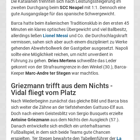
Die Katalanen trennten sich nach Leistungssteigerung im
zweiten Durchgang beim
SCC Neapel
mit 1:1. Dennoch eine
Fußballklubs
gute Ausgangslage für das spanische Schwergewicht.
Champions
Barca hatte beim italienischen Traditionsklub in den ersten 45
League
Minuten ein klares optisches Übergewicht und viel Ballbesitz,
allerdings ließen
Lionel Messi
und Co. die Durchschlagskraft
Alle
vermissen, sahen sich aber auch einem diszipliniert zu Werke
gehenden Abwehrbollwerk der Gastgeber ausgesetzt. Napoli
sollte eine Möglichkeit reichen, um nicht unverdient in
Trainer
Führung zu gehen.
Dries Mertens
schweißte das Leder
gekonnt von der Strafraumgrenze in den Winkel (30.), Barca-
Champions
Keeper
Marc-Andre ter Stegen
war machtlos.
Griezmann trifft aus dem Nichts -
League
Vidal fliegt vom Platz
Nach Wiederbeginn zunächst das gleiche Bild und Barca biss
Sieger
sich weiter die Zähne an der tiefstehenden Gattuso-Elf aus.
Doch nach einem Geistesblitz von Sergio Busquets erzielte
Champions
Antoine Griezmann
aus dem Nichts den Ausgleich (57.).
Danach entwickelte sich endlich ein unterhaltsames
Fußballspiel, in dem sich beide Teams gute Chancen
League
erspielten. Ter Stegen bewahrte den Tabellenführer der
La