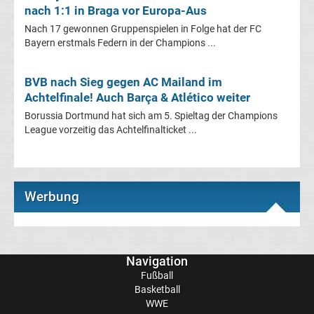
nach 1:1 in Braga vor Europa-Aus
Italien
Nach 17 gewonnen Gruppenspielen in Folge hat der FC
Bayern erstmals Federn in der Champions ...
Transfergerüchte
BVB nach Sieg gegen AC Mailand im
Spanien
Achtelfinale! Auch Barça & Atlético weiter
Top-
Borussia Dortmund hat sich am 5. Spieltag der Champions
Aktuell
League vorzeitig das Achtelfinalticket ...
Bundesliga
Tabelle
Werbung
Bundesliga
Ergebnisse
Navigation
Fußball
Basketball
2.
WWE