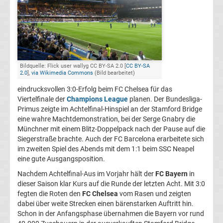
Champions
League
Europa
Bildquelle: Flick user wallyg CC BY-SA 2.0 [
CC BY-SA
2.0
],
via Wikimedia Commons
(Bild bearbeitet)
League
eindrucksvollen 3:0-Erfolg beim FC Chelsea für das
Viertelfinale der
Champions League
planen. Der Bundesliga-
Primus zeigte im Achtelfinal-Hinspiel an der Stamford Bridge
Europa
eine wahre Machtdemonstration, bei der Serge Gnabry die
Münchner mit einem Blitz-Doppelpack nach der Pause auf die
Conference
Siegerstraße brachte. Auch der FC Barcelona erarbeitete sich
im zweiten Spiel des Abends mit dem 1:1 beim SSC Neapel
eine gute Ausgangsposition.
League
Nachdem Achtelfinal-Aus im Vorjahr hält der
FC Bayern
in
dieser Saison klar Kurs auf die Runde der letzten Acht. Mit 3:0
Premier
fegten die Roten den
FC Chelsea
vom Rasen und zeigten
dabei über weite Strecken einen bärenstarken Auftritt hin.
League
Schon in der Anfangsphase übernahmen die Bayern vor rund