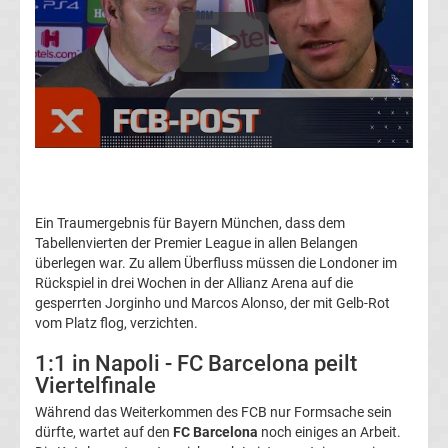
Transfergerüchte
Transferticker
-
Meldungen
Ein Traumergebnis für Bayern München, dass dem
vom
Tabellenvierten der Premier League in allen Belangen
überlegen war. Zu allem Überfluss müssen die Londoner im
Transfermarkt
Rückspiel in drei Wochen in der Allianz Arena auf die
gesperrten Jorginho und Marcos Alonso, der mit Gelb-Rot
vom Platz flog, verzichten.
Trainerentlassungen
1:1 in Napoli - FC Barcelona peilt
Bundesliga
Viertelfinale
Während das Weiterkommen des FCB nur Formsache sein
Porträts
dürfte, wartet auf den
FC Barcelona
noch einiges an Arbeit.