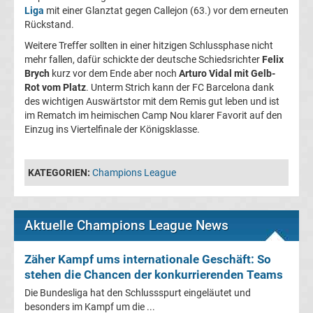
Liga
mit einer Glanztat gegen Callejon (63.) vor dem erneuten
heute
Rückstand.
Weitere Treffer sollten in einer hitzigen Schlussphase nicht
TV
mehr fallen, dafür schickte der deutsche Schiedsrichter
Felix
Brych
kurz vor dem Ende aber noch
Arturo Vidal mit Gelb-
Champions
Rot vom Platz
. Unterm Strich kann der FC Barcelona dank
des wichtigen Auswärtstor mit dem Remis gut leben und ist
im Rematch im heimischen Camp Nou klarer Favorit auf den
League
Einzug ins Viertelfinale der Königsklasse.
Sieger
KATEGORIEN:
Champions League
Torschützenkönige
Aktuelle Champions League News
Champions
League
Zäher Kampf ums internationale Geschäft: So
stehen die Chancen der konkurrierenden Teams
&
Die Bundesliga hat den Schlussspurt eingeläutet und
besonders im Kampf um die ...