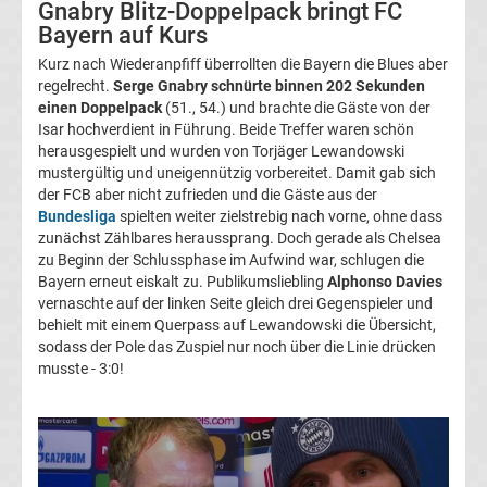
Gnabry Blitz-Doppelpack bringt FC
Bayern auf Kurs
UEFA
Kurz nach Wiederanpfiff überrollten die Bayern die Blues aber
Youth
regelrecht.
Serge Gnabry schnürte binnen 202 Sekunden
einen Doppelpack
(51., 54.) und brachte die Gäste von der
Isar hochverdient in Führung. Beide Treffer waren schön
League
herausgespielt und wurden von Torjäger Lewandowski
mustergültig und uneigennützig vorbereitet. Damit gab sich
Fußball
der FCB aber nicht zufrieden und die Gäste aus der
Bundesliga
spielten weiter zielstrebig nach vorne, ohne dass
zunächst Zählbares heraussprang. Doch gerade als Chelsea
WM
zu Beginn der Schlussphase im Aufwind war, schlugen die
Bayern erneut eiskalt zu. Publikumsliebling
Alphonso Davies
Fußball
vernaschte auf der linken Seite gleich drei Gegenspieler und
behielt mit einem Querpass auf Lewandowski die Übersicht,
sodass der Pole das Zuspiel nur noch über die Linie drücken
EM
musste - 3:0!
Frauenfußball
Amateurfußball