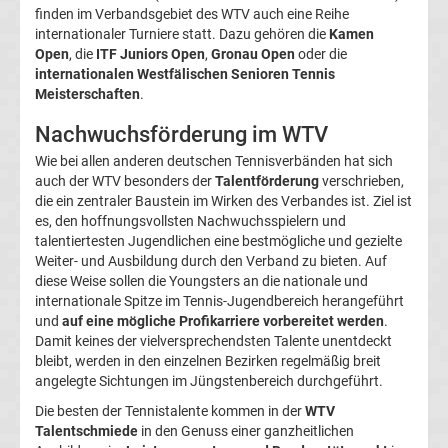
Ergebnisse
finden im Verbandsgebiet des WTV auch eine Reihe
internationaler Turniere statt. Dazu gehören die
Kamen
Open
, die
ITF Juniors Open
,
Gronau Open
oder die
Conference
internationalen Westfälischen Senioren Tennis
Meisterschaften
.
League
Nachwuchsförderung im WTV
Erg.
Wie bei allen anderen deutschen Tennisverbänden hat sich
auch der WTV besonders der
Talentförderung
verschrieben,
die ein zentraler Baustein im Wirken des Verbandes ist. Ziel ist
Conference
es, den hoffnungsvollsten Nachwuchsspielern und
talentiertesten Jugendlichen eine bestmögliche und gezielte
League
Weiter- und Ausbildung durch den Verband zu bieten. Auf
diese Weise sollen die Youngsters an die nationale und
Tabelle
internationale Spitze im Tennis-Jugendbereich herangeführt
und
auf eine mögliche Profikarriere vorbereitet werden
.
Damit keines der vielversprechendsten Talente unentdeckt
Formel
bleibt, werden in den einzelnen Bezirken regelmäßig breit
angelegte Sichtungen im Jüngstenbereich durchgeführt.
1
Die besten der Tennistalente kommen in der
WTV
Talentschmiede
in den Genuss einer ganzheitlichen