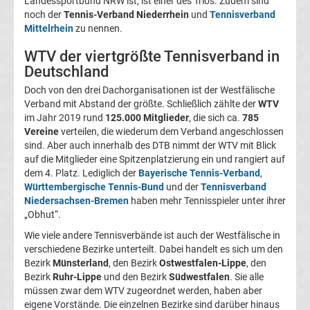
Landessportbund NRW ist, ist einer des Trios. Zudem sind
Bundesliga
noch der
Tennis-Verband Niederrhein
und
Tennisverband
Mittelrhein
zu nennen.
Tabelle
WTV der viertgrößte Tennisverband in
Deutschland
Bundesliga
Doch von den drei Dachorganisationen ist der Westfälische
Verband mit Abstand der größte. Schließlich zählte der
WTV
Ergebnisse
im Jahr 2019 rund
125.000 Mitglieder
, die sich ca.
785
Vereine
verteilen, die wiederum dem Verband angeschlossen
sind. Aber auch innerhalb des DTB nimmt der WTV mit Blick
2.
auf die Mitglieder eine Spitzenplatzierung ein und rangiert auf
dem 4. Platz. Lediglich der
Bayerische Tennis-Verband
,
Liga
Württembergische Tennis-Bund
und der
Tennisverband
Niedersachsen-Bremen
haben mehr Tennisspieler unter ihrer
„Obhut“.
Ergebnisse
Wie viele andere Tennisverbände ist auch der Westfälische in
verschiedene Bezirke unterteilt. Dabei handelt es sich um den
3.
Bezirk
Münsterland
, den Bezirk
Ostwestfalen-Lippe
, den
Bezirk
Ruhr-Lippe
und den Bezirk
Südwestfalen
. Sie alle
Liga
müssen zwar dem WTV zugeordnet werden, haben aber
eigene Vorstände. Die einzelnen Bezirke sind darüber hinaus