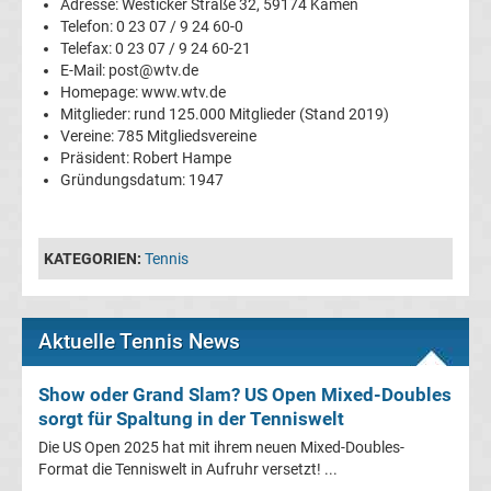
Adresse: Westicker Straße 32, 59174 Kamen
Telefon: 0 23 07 / 9 24 60-0
Ergebnisse
Telefax: 0 23 07 / 9 24 60-21
E-Mail: post@wtv.de
La
Homepage: www.wtv.de
Mitglieder: rund 125.000 Mitglieder (Stand 2019)
Vereine: 785 Mitgliedsvereine
Liga
Präsident: Robert Hampe
Gründungsdatum: 1947
Tabelle
Premier
KATEGORIEN:
Tennis
League
Aktuelle Tennis News
Erg.
Show oder Grand Slam? US Open Mixed-Doubles
Premier
sorgt für Spaltung in der Tenniswelt
Die US Open 2025 hat mit ihrem neuen Mixed-Doubles-
League
Format die Tenniswelt in Aufruhr versetzt! ...