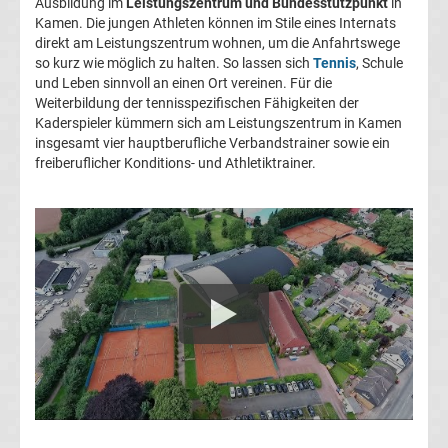
Rennkalender
Ausbildung im
Leistungszentrum und Bundesstützpunkt
in
Kamen. Die jungen Athleten können im Stile eines Internats
direkt am Leistungszentrum wohnen, um die Anfahrtswege
Transfergerüchte
so kurz wie möglich zu halten. So lassen sich
Tennis
, Schule
und Leben sinnvoll an einen Ort vereinen. Für die
Weiterbildung der tennisspezifischen Fähigkeiten der
WWE
Kaderspieler kümmern sich am Leistungszentrum in Kamen
insgesamt vier hauptberufliche Verbandstrainer sowie ein
News
freiberuflicher Konditions- und Athletiktrainer.
Boxen
News
DAZN
Programm
&