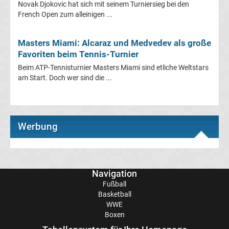
Novak Djokovic hat sich mit seinem Turniersieg bei den
Ergebnisse
French Open zum alleinigen ...
Ligue
Masters Miami: Alcaraz und Medvedev als große
Favoriten beim Tennis-Turnier
1
Beim ATP-Tennisturnier Masters Miami sind etliche Weltstars
am Start. Doch wer sind die ...
Tabelle
Süper
Werbung
Lig
Ergebnisse
Navigation
Fußball
Süper
Basketball
WWE
Lig
Boxen