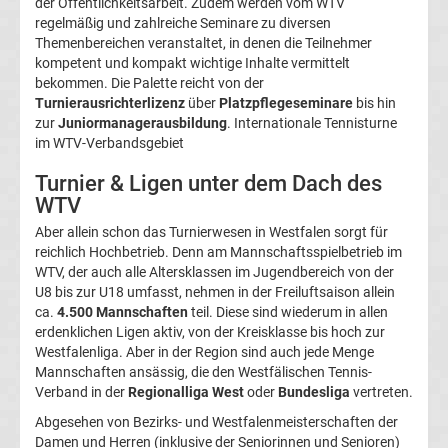
der Öffentlichkeitsarbeit. Zudem werden vom WTV
Tabelle
regelmäßig und zahlreiche Seminare zu diversen
Themenbereichen veranstaltet, in denen die Teilnehmer
Champions
kompetent und kompakt wichtige Inhalte vermittelt
bekommen. Die Palette reicht von der
Turnierausrichterlizenz
über
Platzpflegeseminare
bis hin
League
zur
Juniormanagerausbildung
. Internationale Tennisturne
im WTV-Verbandsgebiet
Ergebnisse
Turnier & Ligen unter dem Dach des
WTV
Europa
Aber allein schon das Turnierwesen in Westfalen sorgt für
reichlich Hochbetrieb. Denn am Mannschaftsspielbetrieb im
League
WTV, der auch alle Altersklassen im Jugendbereich von der
U8 bis zur U18 umfasst, nehmen in der Freiluftsaison allein
Tabelle
ca.
4.500 Mannschaften
teil. Diese sind wiederum in allen
erdenklichen Ligen aktiv, von der Kreisklasse bis hoch zur
Westfalenliga. Aber in der Region sind auch jede Menge
Europa
Mannschaften ansässig, die den Westfälischen Tennis-
Verband in der
Regionalliga West
oder
Bundesliga
vertreten.
League
Abgesehen von Bezirks- und Westfalenmeisterschaften der
Damen und Herren (inklusive der Seniorinnen und Senioren)