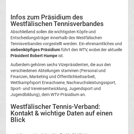
Infos
Telekom
Infos zum Präsidium des
Westfälischen Tennisverbandes
Eishockey
Abschließend sollen die wichtigsten Köpfe und
Entscheidungsträger innerhalb des Westfälischen
Tennisverbandes vorgestellt werden. Ein ehrenamtliches und
live
siebenköpfiges Präsidium
führt den WTV, wobei der aktuelle
Präsident Robert Hampe
ist.
im
Außerdem gehören sechs Vizepräsidenten, die aus den
verschiedenen Abteilungen stammen (Personal und
TV
Finanzen, Marketing und Öffentlichkeitsarbeit,
Wettkampfsport Erwachsene, Nachwuchsleistungssport,
Tabellen
Sport- und Vereinsentwicklung, Jugendsport und
&
Jugendbildung), dem WTV-Präsidium an.
Ergebnisse
International:
Westfälischer Tennis-Verband:
Kontakt & wichtige Daten auf einen
La
Blick
Liga