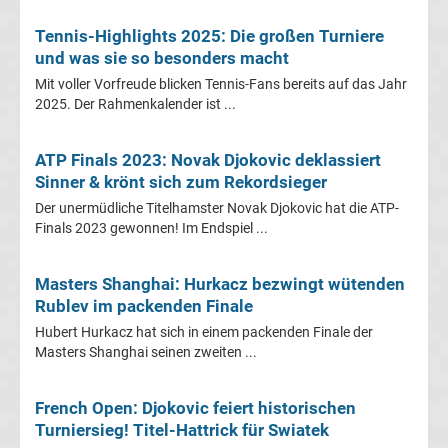
Tabelle
Tennis-Highlights 2025: Die großen Turniere
und was sie so besonders macht
Frauen
Mit voller Vorfreude blicken Tennis-Fans bereits auf das Jahr
2025. Der Rahmenkalender ist ...
Bundesliga
ATP Finals 2023: Novak Djokovic deklassiert
Erg.
Sinner & krönt sich zum Rekordsieger
Der unermüdliche Titelhamster Novak Djokovic hat die ATP-
Frauen
Finals 2023 gewonnen! Im Endspiel ...
Bundesliga
Masters Shanghai: Hurkacz bezwingt wütenden
Rublev im packenden Finale
Tabelle
Hubert Hurkacz hat sich in einem packenden Finale der
Masters Shanghai seinen zweiten ...
Ligue
French Open: Djokovic feiert historischen
1
Turniersieg! Titel-Hattrick für Swiatek