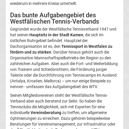
wiederum in mehrere Kreise unterteilt.
Ergebnisse
Das bunte Aufgabengebiet des
3.
Westfälischen Tennis-Verbands
Gegründet wurde der Westfälische Tennisverband 1947 und
Liga
hat seinen
Hauptsitz in der Stadt Kamen
, die sich im
östlichen Ruhrgebiet befindet. Hauptziel der
Tabelle
Dachorganisation ist es, den
Tennissport in Westfalen zu
fördern und zu stärken
. Darüber hinaus gehört auch die
Organisation Mannschaftspielbetriebs der Region zu den
DFB-
zahlreichen Aufgaben. Aber auch die Fort- und Weiterbildung
von Trainern und Schiedsrichtern, die Förderung junger
Pokal
Talente oder die Durchführung von Tenniscamps im Ausland
(Antalya, Kroatien, Mallorca) – um nur einige Beispiele zu
nennen - umfassen das Aufgabengebiet des WTV.
Ergebnisse
Seinen Mitgliedsvereinen steht der Westfälische Tennis-
Verband aber auch beratend zur Seite. So haben die
Champions
Tennisclubs die Möglichkeit, sich mit Experten für eine
individuelle
Vereinsberatung
zu treffen, um allgemeine
League
Optimierungen zu erreichen. Dazu gehören beispielweise
Beratungen für Vereinsmanagement, zur Infrastruktur oder