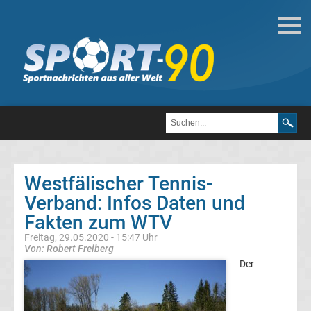
Tennis
Alle
Wimbledonsiegerinnen
der
Westfälischer Tennis-
Damen
Verband: Infos Daten und
Fakten zum WTV
Alle
Freitag, 29.05.2020 - 15:47 Uhr
Von: Robert Freiberg
Wimbledonsieger
Der
der