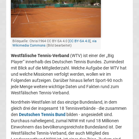
Herren
Deutscher
Tennis
Bildquelle: Chrisi1964 CC BY-SA 4.0 [
CC BY-SA 4.0
],
via
Wikimedia Commons
(Bild bearbeitet)
Bund
Westfälische Tennis-Verband
(WTV) ist einer der „Big
Player“ innerhalb des Deutschen Tennis Bundes. Zumindest
Tennis
mit Blick auf die Mitgliederzahl. Welche Aufgabe der WTV hat
und welche Missionen verfolgt werden, wollen wir im
Folgenden aufzeigen. Darüber hinaus liefert Sport-90 noch
heute
jede Menge weitere wichtige Daten und Fakten rund zum
Westfälischen Tennis-Verband.
live
Nordrhein-Westfalen ist das einzige Bundesland, in dem
gleich drei der insgesamt 18 Tennisverbände - die zusammen
TV
den
Deutschen Tennis Bund
bilden - angesiedelt sind.
Durchaus naheliegend, zumal NRW mit rund 18 Millionen
Top-
Einwohnern das bevölkerungsreichste Bundesland ist. Der
Aktuell
Westfälische Tennis-Verband, der auch Mitglied des