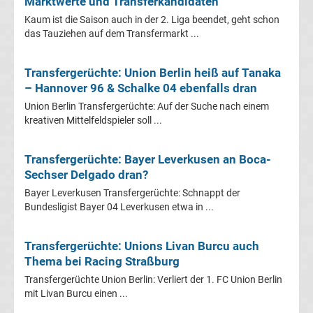
Marktwerte und Transferkandidaten
La
Kaum ist die Saison auch in der 2. Liga beendet, geht schon
das Tauziehen auf dem Transfermarkt ...
Liga
Transfergerüchte: Union Berlin heiß auf Tanaka
Serie
– Hannover 96 & Schalke 04 ebenfalls dran
Union Berlin Transfergerüchte: Auf der Suche nach einem
A
kreativen Mittelfeldspieler soll ...
Türk.
Transfergerüchte: Bayer Leverkusen an Boca-
Sechser Delgado dran?
Süper
Bayer Leverkusen Transfergerüchte: Schnappt der
Bundesligist Bayer 04 Leverkusen etwa in ...
Lig
Transfergerüchte: Unions Livan Burcu auch
Internat.
Thema bei Racing Straßburg
Transfergerüchte Union Berlin: Verliert der 1. FC Union Berlin
Fußball
mit Livan Burcu einen ...