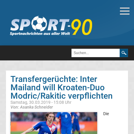
Fußball
Bundesliga
2.
Liga
Transfergerüchte: Inter
3.
Mailand will Kroaten-Duo
Modric/Rakitic verpflichten
Liga
Samstag, 30.03.2019 - 15:08 Uhr
Von: Asanka Schneider
DFB-
Die
Pokal