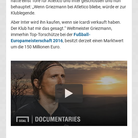
hatte einst Tore für Atletico und Inter geschossen und nun
behauptet: „Wenn Griezmann bei Atletico bliebe, würde er zur
Transfergerüchte
Klublegende.
Aber Inter wird ihn kaufen, wenn sie Icardi verkauft haben.
Transferticker
Der Klub hat mir das gesagt.“ Weltmeister Griezmann,
immerhin Top-Torschütze bei der
Fußball-
Europameisterschaft 2016
, besitzt derzeit einen Marktwert
-
um die 150 Millionen Euro.
Meldungen
vom
Transfermarkt
Trainerentlassungen
Bundesliga
Porträts