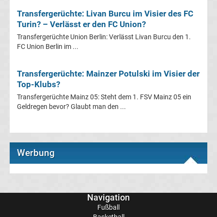
UEFA
Transfergerüchte: Livan Burcu im Visier des FC
Turin? – Verlässt er den FC Union?
Youth
Transfergerüchte Union Berlin: Verlässt Livan Burcu den 1.
FC Union Berlin im ...
League
Transfergerüchte: Mainzer Potulski im Visier der
Fußball
Top-Klubs?
Transfergerüchte Mainz 05: Steht dem 1. FSV Mainz 05 ein
WM
Geldregen bevor? Glaubt man den ...
Fußball
Werbung
EM
Frauenfußball
Navigation
Amateurfußball
Fußball