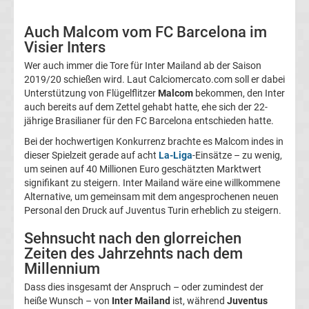
Fußballklubs
Auch Malcom vom FC Barcelona im
Visier Inters
Fußball
Wer auch immer die Tore für Inter Mailand ab der Saison
2019/20 schießen wird. Laut Calciomercato.com soll er dabei
Bundesliga
Unterstützung von Flügelflitzer
Malcom
bekommen, den Inter
auch bereits auf dem Zettel gehabt hatte, ehe sich der 22-
2.
jährige Brasilianer für den FC Barcelona entschieden hatte.
Bei der hochwertigen Konkurrenz brachte es Malcom indes in
Liga
dieser Spielzeit gerade auf acht
La-Liga
-Einsätze – zu wenig,
um seinen auf 40 Millionen Euro geschätzten Marktwert
signifikant zu steigern. Inter Mailand wäre eine willkommene
3.
Alternative, um gemeinsam mit dem angesprochenen neuen
Personal den Druck auf Juventus Turin erheblich zu steigern.
Liga
Sehnsucht nach den glorreichen
Zeiten des Jahrzehnts nach dem
DFB-
Millennium
Pokal
Dass dies insgesamt der Anspruch – oder zumindest der
heiße Wunsch – von
Inter Mailand
ist, während
Juventus