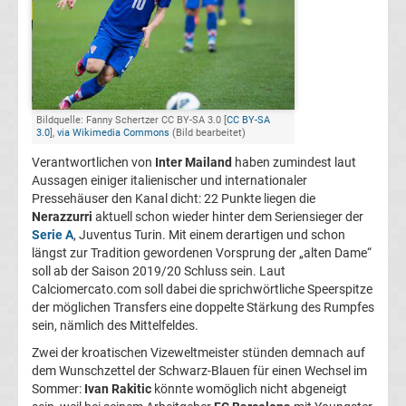
Champions
League
Europa
Bildquelle: Fanny Schertzer CC BY-SA 3.0 [
CC BY-SA
3.0
],
via Wikimedia Commons
(Bild bearbeitet)
League
Verantwortlichen von
Inter Mailand
haben zumindest laut
Aussagen einiger italienischer und internationaler
Pressehäuser den Kanal dicht: 22 Punkte liegen die
Europa
Nerazzurri
aktuell schon wieder hinter dem Seriensieger der
Serie A
, Juventus Turin. Mit einem derartigen und schon
Conference
längst zur Tradition gewordenen Vorsprung der „alten Dame“
soll ab der Saison 2019/20 Schluss sein. Laut
Calciomercato.com soll dabei die sprichwörtliche Speerspitze
League
der möglichen Transfers eine doppelte Stärkung des Rumpfes
sein, nämlich des Mittelfeldes.
Premier
Zwei der kroatischen Vizeweltmeister stünden demnach auf
dem Wunschzettel der Schwarz-Blauen für einen Wechsel im
League
Sommer:
Ivan Rakitic
könnte womöglich nicht abgeneigt