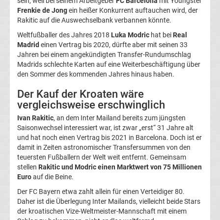
sein, weil bei seinem Arbeitgeber
FC Barcelona
mit Youngster
Frenkie de Jong
ein heißer Konkurrent auftauchen wird, der
La
Rakitic auf die Auswechselbank verbannen könnte.
Weltfußballer des Jahres 2018
Luka Modric
hat bei
Real
Liga
Madrid
einen Vertrag bis 2020, dürfte aber mit seinen 33
Jahren bei einem angekündigten Transfer-Rundumschlag
Serie
Madrids schlechte Karten auf eine Weiterbeschäftigung über
den Sommer des kommenden Jahres hinaus haben.
A
Der Kauf der Kroaten wäre
vergleichsweise erschwinglich
Türk.
Ivan Rakitic
, an dem Inter Mailand bereits zum jüngsten
Saisonwechsel interessiert war, ist zwar „erst“ 31 Jahre alt
Süper
und hat noch einen Vertrag bis 2021 in Barcelona. Doch ist er
damit in Zeiten astronomischer Transfersummen von den
teuersten Fußballern der Welt weit entfernt. Gemeinsam
Lig
stellen
Rakitic und Modric einen Marktwert von 75 Millionen
Euro
auf die Beine.
Internat.
Der FC Bayern etwa zahlt allein für einen Verteidiger 80.
Daher ist die Überlegung Inter Mailands, vielleicht beide Stars
Fußball
der kroatischen Vize-Weltmeister-Mannschaft mit einem