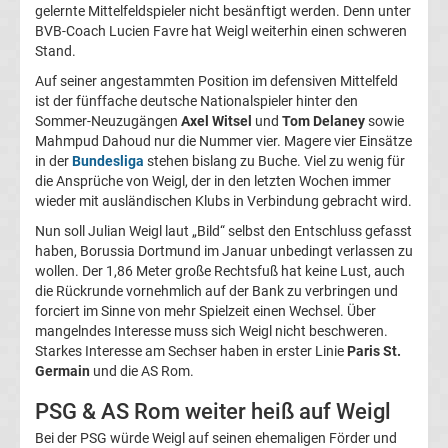
gelernte Mittelfeldspieler nicht besänftigt werden. Denn unter
BVB-Coach Lucien Favre hat Weigl weiterhin einen schweren
Transfergerüchte
Stand.
Auf seiner angestammten Position im defensiven Mittelfeld
Transferticker
ist der fünffache deutsche Nationalspieler hinter den
Sommer-Neuzugängen
Axel Witsel
und
Tom Delaney
sowie
-
Mahmpud Dahoud nur die Nummer vier. Magere vier Einsätze
in der
Bundesliga
stehen bislang zu Buche. Viel zu wenig für
Meldungen
die Ansprüche von Weigl, der in den letzten Wochen immer
wieder mit ausländischen Klubs in Verbindung gebracht wird.
vom
Nun soll Julian Weigl laut „Bild“ selbst den Entschluss gefasst
haben, Borussia Dortmund im Januar unbedingt verlassen zu
wollen. Der 1,86 Meter große Rechtsfuß hat keine Lust, auch
Transfermarkt
die Rückrunde vornehmlich auf der Bank zu verbringen und
forciert im Sinne von mehr Spielzeit einen Wechsel. Über
Trainerentlassungen
mangelndes Interesse muss sich Weigl nicht beschweren.
Starkes Interesse am Sechser haben in erster Linie
Paris St.
Germain
und die AS Rom.
Bundesliga
PSG & AS Rom weiter heiß auf Weigl
Porträts
Bei der PSG würde Weigl auf seinen ehemaligen Förder und