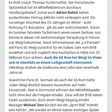
Ex-BVB-Coach Thomas Tuchel treffen. Der französische
Fußballklubs
Spitzenklub hat im Mittelfeldzentrum durchaus
Handlungsbedarf, zumal auch
Adrien Rabiot
seinen
auslaufenden Vertrag definitiv nicht verlängern wird. Ein
Fußball
vorzeitiger Abschied des 23-Jährigen im Winter - wohl
Richtung FC Barcelona - gilt als sehr wahrscheinlich. Schon
Bundesliga
im Sommer fahndete Tuchel nach einem neuen Sechser, nun
könnte er diesen mit sechsmonatiger Verspätung in Person
2.
von Weigl bekommen. Nach Informationen der „Le Parisien“
will Paris SG Weigl zunächst für ein halbes Jahr vom BVB
ausleihen und sich zugleich eine Kaufoption in Höhe von 20
Liga
Millionen Euro sichern.
Auch die AS Rom hat Weigl im Visier
und ist ebenfalls an einem Leihgeschäft interessiert
.
3.
Allerdings streben die Giallorossi eine Leihe über eineinhalb
Jahre an.
Liga
Sowohl bei Paris St. Germain als auch der AS Rom hätte
Julian Weigl deutlich bessere Aussichten auf mehr
Einsatzzeit. Aber in Dortmund will man den Mittelfeldspieler
DFB-
nicht ohne Not die Freigabe erteilen. Zwar will der BVB seinen
Kader ausdünnen, doch einem Weigl-Abgang erteilte
Pokal
Manager
Michael Zorc
kürzlich bei der „Sport Bild“ indirekt
eine Abfuhr: „Wir werden im Winter keinen wichtigen Spieler