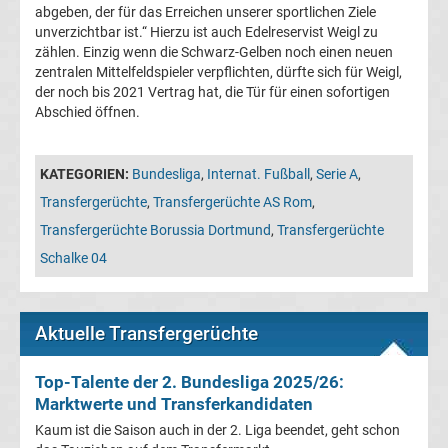
abgeben, der für das Erreichen unserer sportlichen Ziele
Champions
unverzichtbar ist.“ Hierzu ist auch Edelreservist Weigl zu
zählen. Einzig wenn die Schwarz-Gelben noch einen neuen
League
zentralen Mittelfeldspieler verpflichten, dürfte sich für Weigl,
der noch bis 2021 Vertrag hat, die Tür für einen sofortigen
Abschied öffnen.
Europa
League
KATEGORIEN:
Bundesliga
,
Internat. Fußball
,
Serie A
,
Transfergerüchte
,
Transfergerüchte AS Rom
,
Europa
Transfergerüchte Borussia Dortmund
,
Transfergerüchte
Schalke 04
Conference
League
Aktuelle Transfergerüchte
Premier
Top-Talente der 2. Bundesliga 2025/26:
Marktwerte und Transferkandidaten
League
Kaum ist die Saison auch in der 2. Liga beendet, geht schon