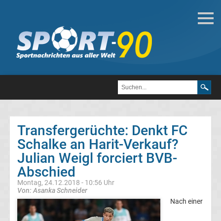
Fußball
Bundesliga
2.
Liga
Transfergerüchte: Denkt FC
3.
Schalke an Harit-Verkauf?
Julian Weigl forciert BVB-
Liga
Abschied
Montag, 24.12.2018 - 10:56 Uhr
DFB-
Von: Asanka Schneider
Nach einer
Pokal