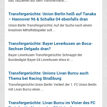
das Tauziehen auf dem Transfermarkt ...
La
Transfergerüchte: Union Berlin heiß auf Tanaka
Liga
– Hannover 96 & Schalke 04 ebenfalls dran
Union Berlin Transfergerüchte: Auf der Suche nach einem
Serie
kreativen Mittelfeldspieler soll ...
A
Transfergerüchte: Bayer Leverkusen an Boca-
Sechser Delgado dran?
Türk.
Bayer Leverkusen Transfergerüchte: Schnappt der
Bundesligist Bayer 04 Leverkusen etwa in ...
Süper
Transfergerüchte: Unions Livan Burcu auch
Lig
Thema bei Racing Straßburg
Transfergerüchte Union Berlin: Verliert der 1. FC Union Berlin
Internat.
mit Livan Burcu einen ...
Fußball
Transfergerüchte: Livan Burcu im Visier des FC