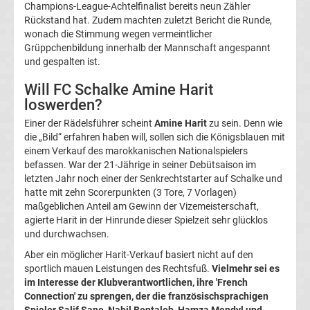
Champions-League-Achtelfinalist bereits neun Zähler
La
Rückstand hat. Zudem machten zuletzt Bericht die Runde,
wonach die Stimmung wegen vermeintlicher
Grüppchenbildung innerhalb der Mannschaft angespannt
Liga
und gespalten ist.
Will FC Schalke Amine Harit
Serie
loswerden?
A
Einer der Rädelsführer scheint
Amine Harit
zu sein. Denn wie
die „Bild“ erfahren haben will, sollen sich die Königsblauen mit
einem Verkauf des marokkanischen Nationalspielers
Türk.
befassen. War der 21-Jährige in seiner Debütsaison im
letzten Jahr noch einer der Senkrechtstarter auf Schalke und
Süper
hatte mit zehn Scorerpunkten (3 Tore, 7 Vorlagen)
maßgeblichen Anteil am Gewinn der Vizemeisterschaft,
agierte Harit in der Hinrunde dieser Spielzeit sehr glücklos
Lig
und durchwachsen.
Aber ein möglicher Harit-Verkauf basiert nicht auf den
Internat.
sportlich mauen Leistungen des Rechtsfuß.
Vielmehr sei es
im Interesse der Klubverantwortlichen, ihre 'French
Fußball
Connection' zu sprengen, der die französischsprachigen
Spieler Salif Sane, Nabil Bentaleb, Hamza Mendyl und