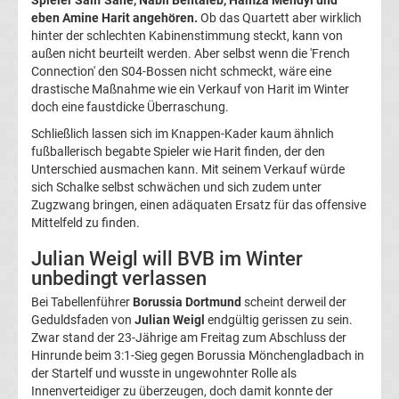
eben Amine Harit angehören.
Ob das Quartett aber wirklich
UEFA
hinter der schlechten Kabinenstimmung steckt, kann von
außen nicht beurteilt werden. Aber selbst wenn die 'French
Youth
Connection' den S04-Bossen nicht schmeckt, wäre eine
drastische Maßnahme wie ein Verkauf von Harit im Winter
doch eine faustdicke Überraschung.
League
Schließlich lassen sich im Knappen-Kader kaum ähnlich
fußballerisch begabte Spieler wie Harit finden, der den
Fußball
Unterschied ausmachen kann. Mit seinem Verkauf würde
sich Schalke selbst schwächen und sich zudem unter
WM
Zugzwang bringen, einen adäquaten Ersatz für das offensive
Mittelfeld zu finden.
Fußball
Julian Weigl will BVB im Winter
unbedingt verlassen
EM
Bei Tabellenführer
Borussia Dortmund
scheint derweil der
Geduldsfaden von
Julian Weigl
endgültig gerissen zu sein.
Frauenfußball
Zwar stand der 23-Jährige am Freitag zum Abschluss der
Hinrunde beim 3:1-Sieg gegen Borussia Mönchengladbach in
der Startelf und wusste in ungewohnter Rolle als
Amateurfußball
Innenverteidiger zu überzeugen, doch damit konnte der