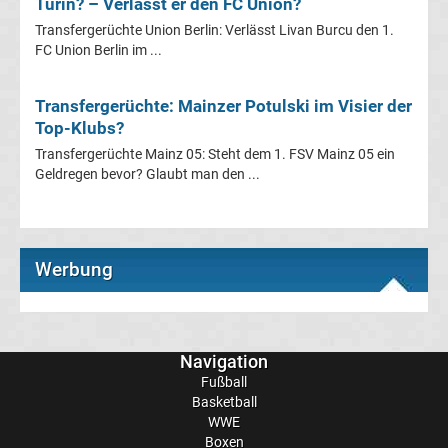
Turin? – Verlässt er den FC Union?
UEFA
Transfergerüchte Union Berlin: Verlässt Livan Burcu den 1.
FC Union Berlin im ...
Youth
Transfergerüchte: Mainzer Potulski im Visier der
League
Top-Klubs?
Transfergerüchte Mainz 05: Steht dem 1. FSV Mainz 05 ein
Fußball
Geldregen bevor? Glaubt man den ...
WM
Werbung
Fußball
EM
Navigation
Frauenfußball
Fußball
Basketball
Amateurfußball
WWE
Boxen