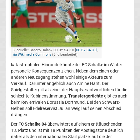
Champions
League
Europa
Bildquelle: Sandro Halank CC BY-SA 3.0 [
CC BY-SA 3.0
],
via Wikimedia Commons
(Bild bearbeitet)
League
katastrophalen Hinrunde könnte der FC Schalke im Winter
personelle Konsequenzen ziehen. Neben dem einen oder
Europa
anderen Neuzugang stehen wohl einige Akteure zum
Verkauf. Darunter angeblich auch Amine Harit. Der
Conference
Spielgestalter gilt als einer der Hauptverantwortlichen für die
schlechte Kabinenstimmung.
Transfergerüchte
gibt es auch
League
beim Revierrivalen Borussia Dortmund. Bei den Schwarz-
Gelben soll Edelreservist Julian Weigl auf seinen Abschied
drängen.
Premier
Der
FC Schalke 04
überwintert auf einem enttäuschenden
13. Platz und ist mit 18 Punkten der Abstiegszone deutlich
League
näher als den internationalen Startplätze, auf die der