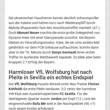
Transfergerüchte
Die ukrainischen Hausherren kamen deutlich schwungvoller
Transferticker
aus der Kabine und hätten kurz nach Wiederanpfiff durch
Mykola Shaparenko fast den Anschlusstreffer markiert (47.).
-
Doch
Manuel Neuer
machte die erste große Gelegenheit von
Dynamo Kiew mit einer Glanzparade zunichte. Die Bayern
blieben im Verwaltungsmodus. Kiew, die ein ums andere Mal
Meldungen
gefährlich vor dem FCB-Gehäuse auftauchten, konnte dann
aber in der 70. Minute durch
Denys Garmash
ihren ersten
vom
Treffer im laufenden Wettbewerb bejubeln. Es blieb aber beim
knappen 2:1-Erfolg der Bayern.
Transfermarkt
Harmloser VfL Wolfsburg hat nach
Pleite in Sevilla ein echtes Endspiel
Trainerentlassungen
Der
VfL Wolfsburg
musste derweil unter Neu-Trainer
Florian
Kohfeldt
die erste Pleite verdauen. 0:2 verlor der harmlose
Bundesliga
VW-Klub sein Auswärtsspiel beim
FC Sevilla
. Für die
überlegenen Spanier waren
Jordan
per Kopf (12.) und der
eingewechselte
Rafa Mir
weit in der Nachspielzeit (90.+7)
Porträts
nach einem Konter erfolgreich.