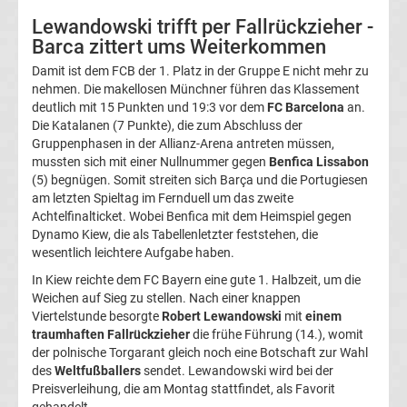
Lewandowski trifft per Fallrückzieher -
La
Barca zittert ums Weiterkommen
Liga
Damit ist dem FCB der 1. Platz in der Gruppe E nicht mehr zu
nehmen. Die makellosen Münchner führen das Klassement
deutlich mit 15 Punkten und 19:3 vor dem
FC Barcelona
an.
Serie
Die Katalanen (7 Punkte), die zum Abschluss der
Gruppenphasen in der Allianz-Arena antreten müssen,
A
mussten sich mit einer Nullnummer gegen
Benfica Lissabon
(5) begnügen. Somit streiten sich Barça und die Portugiesen
am letzten Spieltag im Fernduell um das zweite
Türk.
Achtelfinalticket. Wobei Benfica mit dem Heimspiel gegen
Dynamo Kiew, die als Tabellenletzter feststehen, die
Süper
wesentlich leichtere Aufgabe haben.
In Kiew reichte dem FC Bayern eine gute 1. Halbzeit, um die
Lig
Weichen auf Sieg zu stellen. Nach einer knappen
Viertelstunde besorgte
Robert Lewandowski
mit
einem
traumhaften Fallrückzieher
die frühe Führung (14.), womit
Internat.
der polnische Torgarant gleich noch eine Botschaft zur Wahl
des
Weltfußballers
sendet. Lewandowski wird bei der
Fußball
Preisverleihung, die am Montag stattfindet, als Favorit
gehandelt.