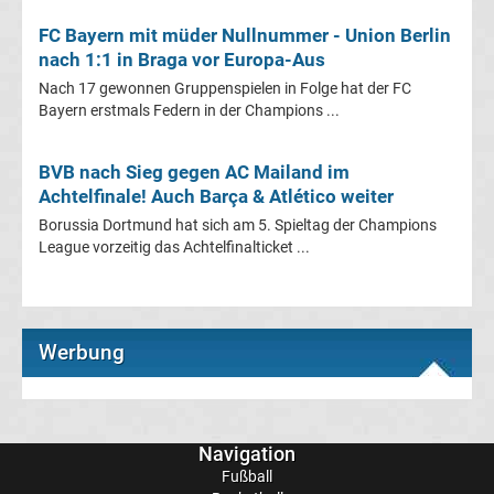
Europapokal
FC Bayern mit müder Nullnummer - Union Berlin
nach 1:1 in Braga vor Europa-Aus
der
Nach 17 gewonnen Gruppenspielen in Folge hat der FC
Bayern erstmals Federn in der Champions ...
Landesmeister
Transfergerüchte
BVB nach Sieg gegen AC Mailand im
international
Achtelfinale! Auch Barça & Atlético weiter
Borussia Dortmund hat sich am 5. Spieltag der Champions
Transfergerüchte
League vorzeitig das Achtelfinalticket ...
Deutschland
Transfergerüchte
Werbung
England
Navigation
Transfergerüchte
Fußball