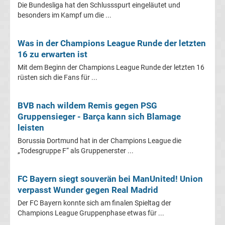
Die Bundesliga hat den Schlussspurt eingeläutet und
heute
besonders im Kampf um die ...
TV
Was in der Champions League Runde der letzten
16 zu erwarten ist
Champions
Mit dem Beginn der Champions League Runde der letzten 16
rüsten sich die Fans für ...
League
BVB nach wildem Remis gegen PSG
Sieger
Gruppensieger - Barça kann sich Blamage
leisten
Torschützenkönige
Borussia Dortmund hat in der Champions League die
„Todesgruppe F“ als Gruppenerster ...
Champions
FC Bayern siegt souverän bei ManUnited! Union
League
verpasst Wunder gegen Real Madrid
Der FC Bayern konnte sich am finalen Spieltag der
&
Champions League Gruppenphase etwas für ...