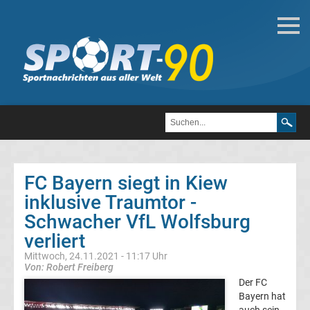
Fußball
Bundesliga
2.
Liga
FC Bayern siegt in Kiew
3.
inklusive Traumtor -
Schwacher VfL Wolfsburg
Liga
verliert
Mittwoch, 24.11.2021 - 11:17 Uhr
DFB-
Von: Robert Freiberg
Der FC
Pokal
Bayern hat