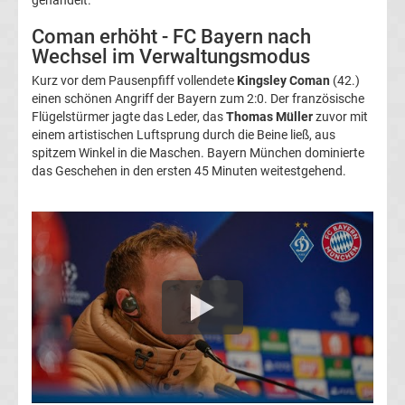
UEFA
Coman erhöht - FC Bayern nach
Wechsel im Verwaltungsmodus
Youth
Kurz vor dem Pausenpfiff vollendete
Kingsley Coman
(42.)
einen schönen Angriff der Bayern zum 2:0. Der französische
League
Flügelstürmer jagte das Leder, das
Thomas Müller
zuvor mit
einem artistischen Luftsprung durch die Beine ließ, aus
spitzem Winkel in die Maschen. Bayern München dominierte
Fußball
das Geschehen in den ersten 45 Minuten weitestgehend.
WM
Fußball
EM
Frauenfußball
Amateurfußball