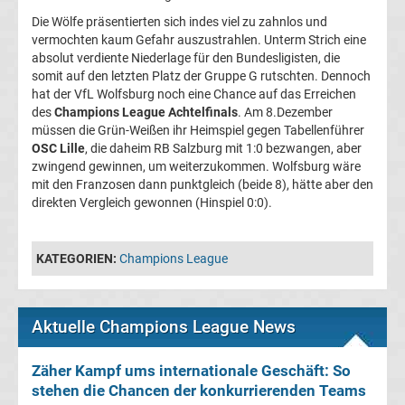
Die Wölfe präsentierten sich indes viel zu zahnlos und
Fußballklubs
vermochten kaum Gefahr auszustrahlen. Unterm Strich eine
absolut verdiente Niederlage für den Bundesligisten, die
Champions
somit auf den letzten Platz der Gruppe G rutschten. Dennoch
League
hat der VfL Wolfsburg noch eine Chance auf das Erreichen
des
Champions League Achtelfinals
. Am 8.Dezember
Alle
müssen die Grün-Weißen ihr Heimspiel gegen Tabellenführer
OSC Lille
, die daheim RB Salzburg mit 1:0 bezwangen, aber
Trainer
zwingend gewinnen, um weiterzukommen. Wolfsburg wäre
mit den Franzosen dann punktgleich (beide 8), hätte aber den
direkten Vergleich gewonnen (Hinspiel 0:0).
Champions
League
KATEGORIEN:
Champions League
Sieger
Aktuelle Champions League News
Champions
Zäher Kampf ums internationale Geschäft: So
League
stehen die Chancen der konkurrierenden Teams