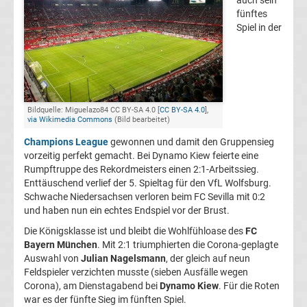
auch sein
fünftes
Champions
Spiel in der
League
Europa
Bildquelle: Miguelazo84 CC BY-SA 4.0 [
CC BY-SA 4.0
],
via Wikimedia Commons
(Bild bearbeitet)
League
Champions League
gewonnen und damit den Gruppensieg
vorzeitig perfekt gemacht. Bei Dynamo Kiew feierte eine
Europa
Rumpftruppe des Rekordmeisters einen 2:1-Arbeitssieg.
Enttäuschend verlief der 5. Spieltag für den VfL Wolfsburg.
Conference
Schwache Niedersachsen verloren beim FC Sevilla mit 0:2
und haben nun ein echtes Endspiel vor der Brust.
League
Die Königsklasse ist und bleibt die Wohlfühloase des
FC
Bayern München
. Mit 2:1 triumphierten die Corona-geplagte
Premier
Auswahl von
Julian Nagelsmann
, der gleich auf neun
Feldspieler verzichten musste (sieben Ausfälle wegen
Corona), am Dienstagabend bei
Dynamo Kiew
. Für die Roten
League
war es der fünfte Sieg im fünften Spiel.