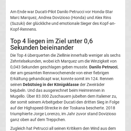
News
Am Ende war Ducati-Pilot Danilo Petrucci vor Honda-Star
Top-
Marc Marquez, Andrea Dovizioso (Honda) und Alex Rins
Aktuell
(Suzuki) der glückliche und emotionale Sieger des Kopf-an-
Kopf-Rennens.
Bundesliga
Top 4 liegen im Ziel unter 0,6
Sekunden beieinander
Tabelle
Die Top 4 überquerten die Ziellinie innerhalb weniger als sechs
Zehntelsekunden, wobei ich Marquez um die Winzigkeit von
Bundesliga
0,043 Sekunden geschlagen geben musste.
Danilo Petrucci
,
der am gesamten Rennwochenende von einer fiebrigen
Ergebnisse
Erkältung gehandicapt war, konnte somit im 124. Rennen
seinen
Debütsieg in der Königsklasse
der Zweiräder
bejubeln. Und das ausgerechnet beim Heimrennen in
2.
Mugello. Über 83.000 Zuschauern jubelten dem Italiener zu,
der somit seinem Arbeitgeber Ducati den dritten Sieg in Folge
Liga
auf der Highspeed-Strecke in der Toskana bescherte. 2018
triumphierte Jorge Lorenzo, im Jahr zuvor stand Dovizioso
Ergebnisse
ganz oben auf dem Treppchen.
Zugleich hat Petrucci all seinen Kritikern den Wind aus dem