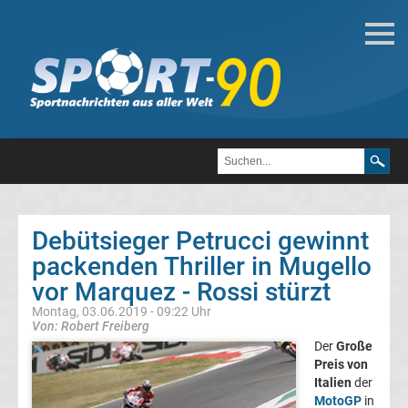
Motorsport
Formel
1
DTM
Debütsieger Petrucci gewinnt
MotoGP
packenden Thriller in Mugello
vor Marquez - Rossi stürzt
MotoGP
Montag, 03.06.2019 - 09:22 Uhr
Von: Robert Freiberg
Alle
Der
Große
Preis von
Weltmeister
Italien
der
MotoGP
in