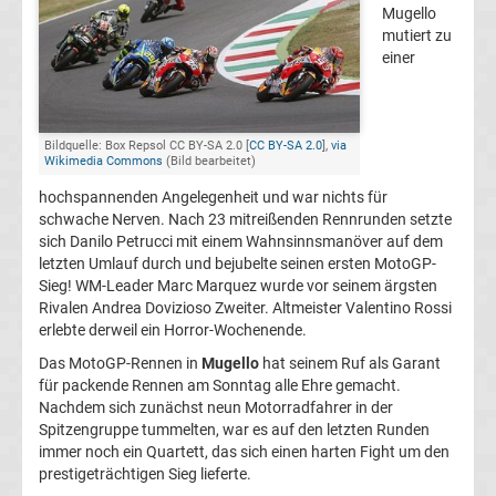
der
Mugello
mutiert zu
einer
MotoGP
MotoGP
Bildquelle: Box Repsol CC BY-SA 2.0 [
CC BY-SA 2.0
],
via
Wikimedia Commons
(Bild bearbeitet)
heute
hochspannenden Angelegenheit und war nichts für
schwache Nerven. Nach 23 mitreißenden Rennrunden setzte
TV
sich Danilo Petrucci mit einem Wahnsinnsmanöver auf dem
letzten Umlauf durch und bejubelte seinen ersten MotoGP-
Sieg! WM-Leader Marc Marquez wurde vor seinem ärgsten
MotoGP
Rivalen Andrea Dovizioso Zweiter. Altmeister Valentino Rossi
erlebte derweil ein Horror-Wochenende.
Zeitplan
Das MotoGP-Rennen in
Mugello
hat seinem Ruf als Garant
für packende Rennen am Sonntag alle Ehre gemacht.
Speedweek
Nachdem sich zunächst neun Motorradfahrer in der
Spitzengruppe tummelten, war es auf den letzten Runden
immer noch ein Quartett, das sich einen harten Fight um den
MotoGP
prestigeträchtigen Sieg lieferte.