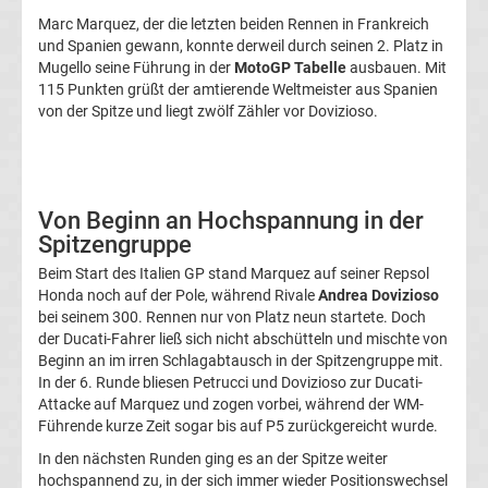
Champions
Marc Marquez, der die letzten beiden Rennen in Frankreich
und Spanien gewann, konnte derweil durch seinen 2. Platz in
League
Mugello seine Führung in der
MotoGP Tabelle
ausbauen. Mit
115 Punkten grüßt der amtierende Weltmeister aus Spanien
von der Spitze und liegt zwölf Zähler vor Dovizioso.
Tabelle
Champions
Von Beginn an Hochspannung in der
League
Spitzengruppe
Beim Start des Italien GP stand Marquez auf seiner Repsol
Ergebnisse
Honda noch auf der Pole, während Rivale
Andrea Dovizioso
bei seinem 300. Rennen nur von Platz neun startete. Doch
Europa
der Ducati-Fahrer ließ sich nicht abschütteln und mischte von
Beginn an im irren Schlagabtausch in der Spitzengruppe mit.
In der 6. Runde bliesen Petrucci und Dovizioso zur Ducati-
League
Attacke auf Marquez und zogen vorbei, während der WM-
Führende kurze Zeit sogar bis auf P5 zurückgereicht wurde.
Tabelle
In den nächsten Runden ging es an der Spitze weiter
hochspannend zu, in der sich immer wieder Positionswechsel