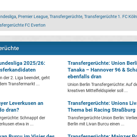
ndesliga
,
Premier League
,
Transfergerüchte
,
Transfergerüchte 1. FC Köln
sfergerüchte FC Everton
erüchte
Bundesliga 2025/26:
Transfergerüchte: Union Berl
sferkandidaten
Tanaka – Hannover 96 & Sch
ebenfalls dran
n der 2. Liga beendet, geht
dem Transfermarkt ...
Union Berlin Transfergerüchte: Auf 
kreativen Mittelfeldspieler soll ...
ayer Leverkusen an
Transfergerüchte: Unions Li
do dran?
Thema bei Racing Straßburg
rgerüchte: Schnappt der
Transfergerüchte Union Berlin: Verlie
rkusen etwa in ...
Berlin mit Livan Burcu einen ...
van Burcu im Visier des
Transfergerüchte: Mainzer Po