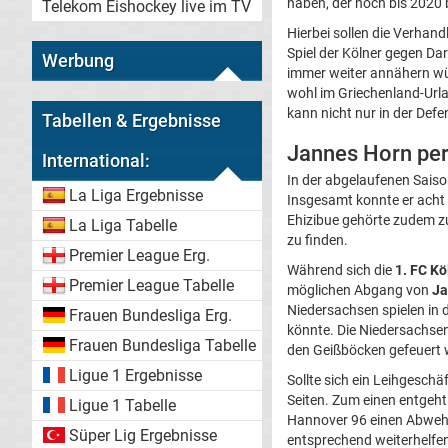
haben, der noch bis 2020 
Telekom Eishockey live im TV
Hierbei sollen die Verhandl
Spiel der Kölner gegen Da
Werbung
immer weiter annähern würd
wohl im Griechenland-Url
kann nicht nur in der Defe
Tabellen & Ergebnisse
Jannes Horn per
International:
In der abgelaufenen Saiso
La Liga Ergebnisse
Insgesamt konnte er acht 
Ehizibue gehörte zudem zu
La Liga Tabelle
zu finden.
Premier League Erg.
Während sich die
1. FC K
Premier League Tabelle
möglichen Abgang von
Ja
Niedersachsen spielen in 
Frauen Bundesliga Erg.
könnte. Die Niedersachsen
Frauen Bundesliga Tabelle
den Geißböcken gefeuert 
Ligue 1 Ergebnisse
Sollte sich ein Leihgeschä
Seiten. Zum einen entgeh
Ligue 1 Tabelle
Hannover 96 einen Abwehrs
Süper Lig Ergebnisse
entsprechend weiterhelfe