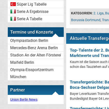
Süper Lig Tabelle
Serie A Ergebnisse
KATEGORIEN:
2. Liga
,
Bu
Serie A Tabelle
Borussia Dortmund
,
Tran
Termine und Konzerte
Aktuelle Transferg
Olympiastadion Berlin
Mercedes-Benz Arena Berlin
Top-Talente der 2. 
Stadion An der Alten Försterei
Marktwerte und Tran
Kaum ist die Saison auch i
Maifeld Berlin
schon das Tauziehen auf 
Olympia-Eissportzentrum
München
Transfergerüchte: B
Boca-Sechser Delga
Partner
Bayer Leverkusen Transfe
Bundesligist Bayer 04 Leve
Union Berlin News
Transfergerüchte: Li