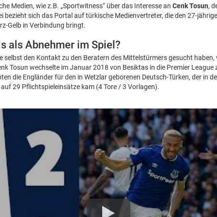
he Medien, wie z.B. „Sportwitness“ über das Interesse an
Cenk Tosun
, d
ei bezieht sich das Portal auf türkische Medienvertreter, die den 27-jährig
rz-Gelb in Verbindung bringt.
ls als Abnehmer im Spiel?
e selbst den Kontakt zu den Beratern des Mittelstürmers gesucht haben, 
 Cenk Tosun wechselte im Januar 2018 von Besiktas in die Premier Leagu
pten die Engländer für den in Wetzlar geborenen Deutsch-Türken, der in d
uf 29 Pflichtspieleinsätze kam (4 Tore / 3 Vorlagen).