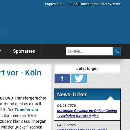
Impressum
Fußball-Tabellen auf Ihrer Website
y
Sportarten
Jetzt folgen
t vor - Köln
News-Ticker
eue
BVB Transfergerüchte
ortmund geht es aktuell
04.08.2026
ifft. Der
Transfer von
Maximale Gewinne im Online-Casino
m im Sommer zum BVB
- Leitfaden für Strategien
t zudem klar, dass
Thorgan
04.08.2026
wie der „Kicker“ soeben