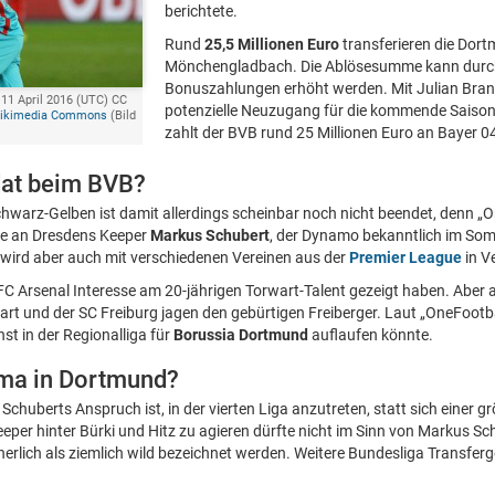
berichtete.
Rund
25,5 Millionen Euro
transferieren die Dor
Mönchengladbach. Die Ablösesumme kann durch
Bonuszahlungen erhöht werden. Mit Julian Bran
, 11 April 2016 (UTC) CC
potenzielle Neuzugang für die kommende Saison s
Wikimedia Commons
(Bild
zahlt der BVB rund 25 Millionen Euro an Bayer 0
dat beim BVB?
chwarz-Gelben ist damit allerdings scheinbar noch nicht beendet, denn „O
sse an Dresdens Keeper
Markus Schubert
, der Dynamo bekanntlich im Som
 wird aber auch mit verschiedenen Vereinen aus der
Premier League
in V
r FC Arsenal Interesse am 20-jährigen Torwart-Talent gezeigt haben. Aber 
gart und der SC Freiburg jagen den gebürtigen Freiberger. Laut „OneFootb
hst in der Regionalliga für
Borussia Dortmund
auflaufen könnte.
ma in Dortmund?
s Schuberts Anspruch ist, in der vierten Liga anzutreten, statt sich einer 
Keeper hinter Bürki und Hitz zu agieren dürfte nicht im Sinn von Markus Sc
erlich als ziemlich wild bezeichnet werden. Weitere Bundesliga Transfer