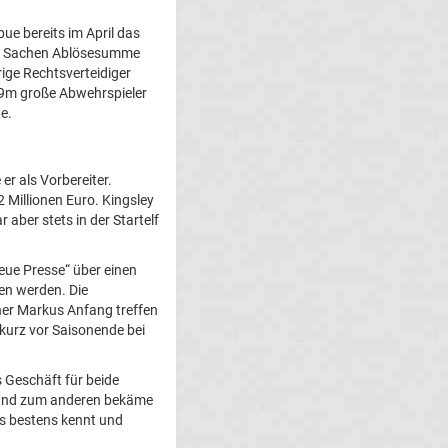
bue bereits im April das
 in Sachen Ablösesumme
rige Rechtsverteidiger
89m große Abwehrspieler
e.
r als Vorbereiter.
 Millionen Euro. Kingsley
aber stets in der Startelf
eue Presse“ über einen
en werden. Die
ner Markus Anfang treffen
 kurz vor Saisonende bei
s Geschäft für beide
n und zum anderen bekäme
ts bestens kennt und