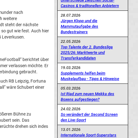
Unterschiede zwischen Social-
Casinos & traditonellen Anbietern
tmunder nach
28.07.2026
 weitere
Jürgen Klopp und die
dt steht der nächste
Mammutaufgabe des
o gut wie fest. Auch hier
Bundestrainers
4 Leverkusen.
22.05.2026
Top-Talente der 2. Bundesliga
2025/26: Marktwerte und
Transferkandidaten
neFootball“ berichtet über
mer verlassen möchte. Er
19.03.2026
erbindung gebracht.
Supplements helfen beim
Muskelaufbau - Tipps & Hinweise
auch RB Leipzig, Fortuna
all“ wäre Schubert einer
05.03.2026
Ist Riad zum neuen Mekka des
Boxens aufgestiegen?
24.02.2026
größeren Bühne zu
So verändert der Second Screen
hubert sein. Das
den Live-Sport
gerüchte drehen sich indes
13.01.2026
Internationale Sport-Superstars