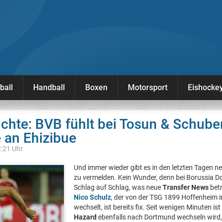
ball
Handball
Boxen
Motorsport
Eishocke
chte: BVB fühlt bei Tosun & Schuber
e an Ehizibue
2:21 Uhr
Und immer wieder gibt es in den letzten Tagen n
zu vermelden. Kein Wunder, denn bei Borussia D
Schlag auf Schlag, was neue
Transfer News
betr
Nico Schulz
, der von der TSG 1899 Hoffenhei
wechselt, ist bereits fix. Seit wenigen Minuten is
Hazard
ebenfalls nach Dortmund wechseln wird, 