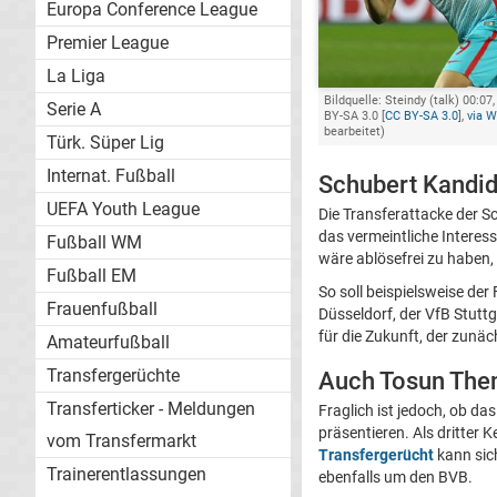
Europa Conference League
Premier League
La Liga
Bildquelle: Steindy (talk) 00:07
Serie A
BY-SA 3.0 [
CC BY-SA 3.0
],
via 
bearbeitet)
Türk. Süper Lig
Internat. Fußball
Schubert Kandi
UEFA Youth League
Die Transferattacke der S
das vermeintliche Intere
Fußball WM
wäre ablösefrei zu haben,
Fußball EM
So soll beispielsweise de
Frauenfußball
Düsseldorf, der VfB Stutt
für die Zukunft, der zunäc
Amateurfußball
Transfergerüchte
Auch Tosun The
Transferticker - Meldungen
Fraglich ist jedoch, ob da
präsentieren. Als dritter 
vom Transfermarkt
Transfergerücht
kann sich
Trainerentlassungen
ebenfalls um den BVB.