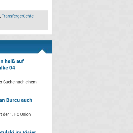
,
Transfergerüchte
in heiß auf
alke 04
der Suche nach einem
van Burcu auch
rt der 1. FC Union
tulski im Visier