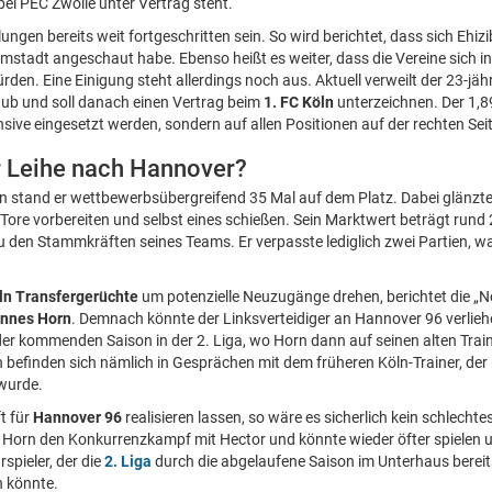
bei PEC Zwolle unter Vertrag steht.
ungen bereits weit fortgeschritten sein. So wird berichtet, dass sich Ehizi
rmstadt angeschaut habe. Ebenso heißt es weiter, dass die Vereine sich
en. Eine Einigung steht allerdings noch aus. Aktuell verweilt der 23-jäh
aub und soll danach einen Vertrag beim
1. FC Köln
unterzeichnen. Der 1,
nsive eingesetzt werden, sondern auf allen Positionen auf der rechten Seit
 Leihe nach Hannover?
n stand er wettbewerbsübergreifend 35 Mal auf dem Platz. Dabei glänzte e
Tore vorbereiten und selbst eines schießen. Sein Marktwert beträgt rund 2
 den Stammkräften seines Teams. Er verpasste lediglich zwei Partien, war 
öln Transfergerüchte
um potenzielle Neuzugänge drehen, berichtet die „N
nnes Horn
. Demnach könnte der Linksverteidiger an Hannover 96 verlieh
der kommenden Saison in der 2. Liga, wo Horn dann auf seinen alten Trai
 befinden sich nämlich in Gesprächen mit dem früheren Köln-Trainer, der
wurde.
ft für
Hannover 96
realisieren lassen, so wäre es sicherlich kein schlechte
t Horn den Konkurrenzkampf mit Hector und könnte wieder öfter spiele
pieler, der die
2. Liga
durch die abgelaufene Saison im Unterhaus berei
n könnte.