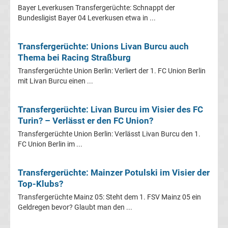
Bayer Leverkusen Transfergerüchte: Schnappt der
Transfergerüchte
Bundesligist Bayer 04 Leverkusen etwa in ...
Transferticker
Transfergerüchte: Unions Livan Burcu auch
Thema bei Racing Straßburg
-
Transfergerüchte Union Berlin: Verliert der 1. FC Union Berlin
mit Livan Burcu einen ...
Meldungen
Transfergerüchte: Livan Burcu im Visier des FC
vom
Turin? – Verlässt er den FC Union?
Transfergerüchte Union Berlin: Verlässt Livan Burcu den 1.
Transfermarkt
FC Union Berlin im ...
Trainerentlassungen
Transfergerüchte: Mainzer Potulski im Visier der
Top-Klubs?
Bundesliga
Transfergerüchte Mainz 05: Steht dem 1. FSV Mainz 05 ein
Geldregen bevor? Glaubt man den ...
Transfergerüchte
international