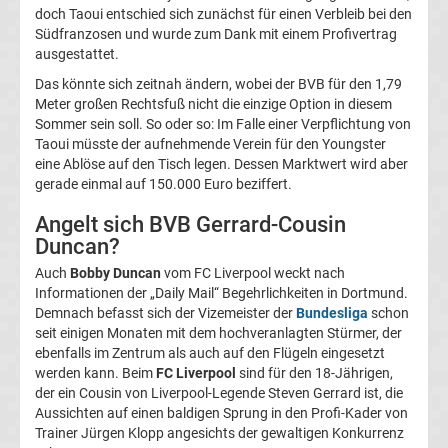
doch Taoui entschied sich zunächst für einen Verbleib bei den
Champions
Südfranzosen und wurde zum Dank mit einem Profivertrag
ausgestattet.
League
Das könnte sich zeitnah ändern, wobei der BVB für den 1,79
Meter großen Rechtsfuß nicht die einzige Option in diesem
Europa
Sommer sein soll. So oder so: Im Falle einer Verpflichtung von
Taoui müsste der aufnehmende Verein für den Youngster
eine Ablöse auf den Tisch legen. Dessen Marktwert wird aber
League
gerade einmal auf 150.000 Euro beziffert.
Europa
Angelt sich BVB Gerrard-Cousin
Duncan?
Conference
Auch
Bobby Duncan
vom FC Liverpool weckt nach
Informationen der „Daily Mail“ Begehrlichkeiten in Dortmund.
Demnach befasst sich der Vizemeister der
Bundesliga
schon
League
seit einigen Monaten mit dem hochveranlagten Stürmer, der
ebenfalls im Zentrum als auch auf den Flügeln eingesetzt
Premier
werden kann. Beim
FC Liverpool
sind für den 18-Jährigen,
der ein Cousin von Liverpool-Legende Steven Gerrard ist, die
Aussichten auf einen baldigen Sprung in den Profi-Kader von
League
Trainer Jürgen Klopp angesichts der gewaltigen Konkurrenz