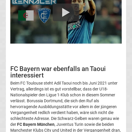
Fußballklubs
Fußball
Bundesliga
2.
Liga
FC Bayern war ebenfalls an Taoui
interessiert
3.
Beim FC Toulouse steht Adil Taoui noch bis Juni 2021 unter
Vertrag, allerdings ist es gut vorstellbar, dass der U18-
Liga
Nationalspieler den Ligue 1-Klub schon in diesem Sommer
verlässt. Borussia Dortmund, die sich den Ruf als
hervorragende Ausbildungsstätte vor allem in der jüngeren
DFB-
Vergangenheit redlich verdient haben, wäre sich nicht die
schlechteste Adresse. Die Schwarz-Gelben waren genau wie
Pokal
der
FC Bayern München
, Juventus Turin sowie die beiden
Manchester Klubs City und United in der Vergangenheit dran,