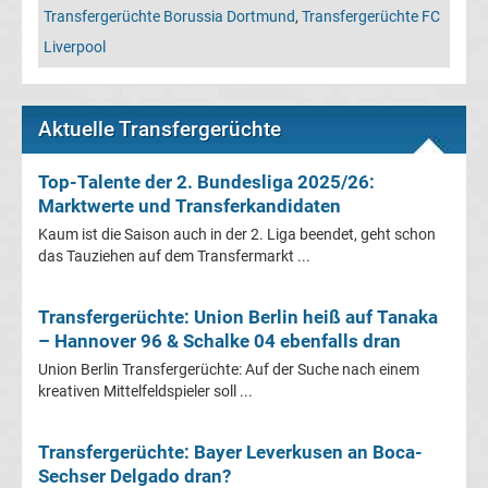
Transfergerüchte Borussia Dortmund
,
Transfergerüchte FC
UEFA
Liverpool
Youth
Aktuelle Transfergerüchte
League
Top-Talente der 2. Bundesliga 2025/26:
Fußball
Marktwerte und Transferkandidaten
Kaum ist die Saison auch in der 2. Liga beendet, geht schon
WM
das Tauziehen auf dem Transfermarkt ...
Fußball
Transfergerüchte: Union Berlin heiß auf Tanaka
– Hannover 96 & Schalke 04 ebenfalls dran
EM
Union Berlin Transfergerüchte: Auf der Suche nach einem
kreativen Mittelfeldspieler soll ...
Frauenfußball
Transfergerüchte: Bayer Leverkusen an Boca-
Amateurfußball
Sechser Delgado dran?