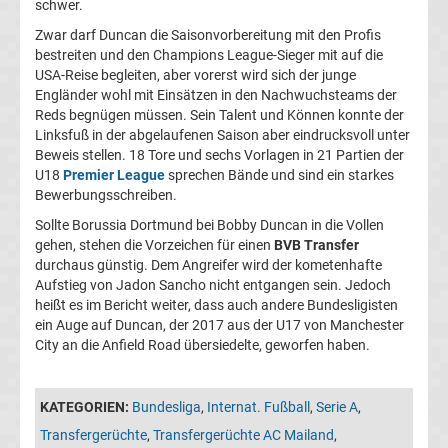
schwer.
La
Zwar darf Duncan die Saisonvorbereitung mit den Profis
bestreiten und den Champions League-Sieger mit auf die
Liga
USA-Reise begleiten, aber vorerst wird sich der junge
Engländer wohl mit Einsätzen in den Nachwuchsteams der
Reds begnügen müssen. Sein Talent und Können konnte der
Serie
Linksfuß in der abgelaufenen Saison aber eindrucksvoll unter
Beweis stellen. 18 Tore und sechs Vorlagen in 21 Partien der
A
U18
Premier League
sprechen Bände und sind ein starkes
Bewerbungsschreiben.
Türk.
Sollte Borussia Dortmund bei Bobby Duncan in die Vollen
gehen, stehen die Vorzeichen für einen
BVB Transfer
durchaus günstig. Dem Angreifer wird der kometenhafte
Süper
Aufstieg von Jadon Sancho nicht entgangen sein. Jedoch
heißt es im Bericht weiter, dass auch andere Bundesligisten
Lig
ein Auge auf Duncan, der 2017 aus der U17 von Manchester
City an die Anfield Road übersiedelte, geworfen haben.
Internat.
KATEGORIEN:
Bundesliga
,
Internat. Fußball
,
Serie A
,
Fußball
Transfergerüchte
,
Transfergerüchte AC Mailand
,