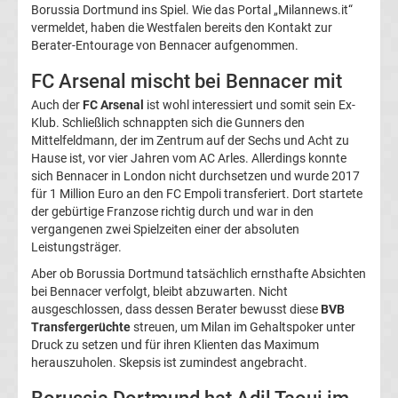
Borussia Dortmund ins Spiel. Wie das Portal „Milannews.it“
UEFA
vermeldet, haben die Westfalen bereits den Kontakt zur
Berater-Entourage von Bennacer aufgenommen.
Youth
FC Arsenal mischt bei Bennacer mit
Auch der
FC Arsenal
ist wohl interessiert und somit sein Ex-
League
Klub. Schließlich schnappten sich die Gunners den
Mittelfeldmann, der im Zentrum auf der Sechs und Acht zu
Fußball
Hause ist, vor vier Jahren vom AC Arles. Allerdings konnte
sich Bennacer in London nicht durchsetzen und wurde 2017
für 1 Million Euro an den FC Empoli transferiert. Dort startete
WM
der gebürtige Franzose richtig durch und war in den
vergangenen zwei Spielzeiten einer der absoluten
Fußball
Leistungsträger.
Aber ob Borussia Dortmund tatsächlich ernsthafte Absichten
EM
bei Bennacer verfolgt, bleibt abzuwarten. Nicht
ausgeschlossen, dass dessen Berater bewusst diese
BVB
Transfergerüchte
streuen, um Milan im Gehaltspoker unter
Frauenfußball
Druck zu setzen und für ihren Klienten das Maximum
herauszuholen. Skepsis ist zumindest angebracht.
Amateurfußball