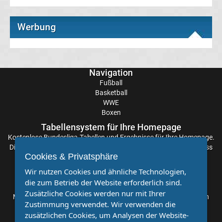
Transfergerüchte
Werbung
Deutschland
Transfergerüchte
Navigation
Fußball
England
Basketball
WWE
Transfergerüchte
Boxen
Tabellensystem für Ihre Homepage
Italien
Kostenlose
Bundesliga-Tabellen
und Ergebnisse für Ihre Homepage.
Die Aktualisierung der Ergebnisse erfolgt alle paar Minuten, sodass
Cookies & Privatsphäre
Sie stets auf dem Laufenden sind. Einfache und schnelle
Transfergerüchte
Einbindung.
Wir nutzen Cookies und ähnliche Technologien,
die zum Betrieb der Website erforderlich sind.
Spanien
Partnervereine
Zusätzliche Cookies werden nur mit Ihrer
Möchten Sie, dass auch Ihr Verein mehr Beachtung findet? Dann
Zustimmung verwendet. Wir verwenden die
Top-
sind Sie bei uns genau richtig. Wir suchen Ihren Verein für eine
Aktuell
zusätzlichen Cookies, um Analysen der Website-
kostenlose Kooperation. Veröffentlichen Sie Ihre Spielberichte,