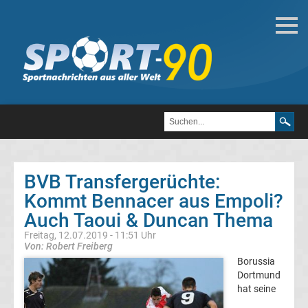
Fußball
Bundesliga
2.
Liga
BVB Transfergerüchte:
3.
Kommt Bennacer aus Empoli?
Auch Taoui & Duncan Thema
Liga
Freitag, 12.07.2019 - 11:51 Uhr
Von: Robert Freiberg
DFB-
Borussia
Dortmund
hat seine
Pokal