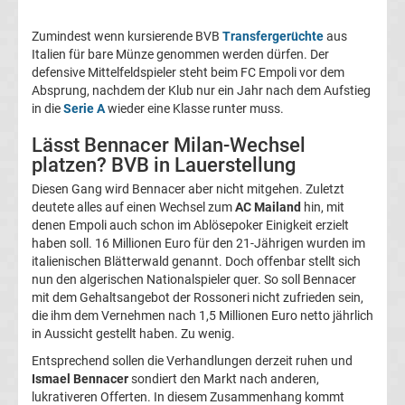
La
Zumindest wenn kursierende BVB
Transfergerüchte
aus
Italien für bare Münze genommen werden dürfen. Der
Liga
defensive Mittelfeldspieler steht beim FC Empoli vor dem
Absprung, nachdem der Klub nur ein Jahr nach dem Aufstieg
in die
Serie A
wieder eine Klasse runter muss.
Serie
Lässt Bennacer Milan-Wechsel
A
platzen? BVB in Lauerstellung
Diesen Gang wird Bennacer aber nicht mitgehen. Zuletzt
Türk.
deutete alles auf einen Wechsel zum
AC Mailand
hin, mit
denen Empoli auch schon im Ablösepoker Einigkeit erzielt
haben soll. 16 Millionen Euro für den 21-Jährigen wurden im
Süper
italienischen Blätterwald genannt. Doch offenbar stellt sich
nun den algerischen Nationalspieler quer. So soll Bennacer
Lig
mit dem Gehaltsangebot der Rossoneri nicht zufrieden sein,
die ihm dem Vernehmen nach 1,5 Millionen Euro netto jährlich
in Aussicht gestellt haben. Zu wenig.
Internat.
Entsprechend sollen die Verhandlungen derzeit ruhen und
Ismael Bennacer
sondiert den Markt nach anderen,
Fußball
lukrativeren Offerten. In diesem Zusammenhang kommt