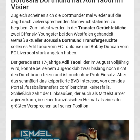
Borussia Dortmund hat Adil Taoui im
Visier
Transfergerüchte
Zugleich scheinen sich die Dortmunder mal wieder auf die
Jagd nach vielversprechenden Nachwuchstalenten zu
Transferticker
begeben. Zumindest werden in der
Transfer Gerüchteküche
zwei Offensiv-Youngster bei den Westfalen gehandelt.
Gemäß aktueller
Borussia Dortmund Transfergerüchte
-
sollen es Adil Taoui vom FC Toulouse und Bobby Duncan vom
FC Liverpool stark angetan haben.
Meldungen
Der gerade erst 17-jährige
Adil Taoui
, der im August volljährig
wird, konnte bei seinem Jugendklub zwar bislang noch nicht
vom
den Durchbruch feiern und ist noch ohne Profi-Einsatz. Aber
das schmälert das kolportierte BVB-Interesse, von dem das
Transfermarkt
Portal „fussballtransfers.com“ berichtet, keinesfalls.
Schließlich zählt der Linksaußen, der auch als Mittelstürmer
agieren kann, in seiner französischen Heimat als eines der
Trainerentlassungen
größten Versprechen auf seiner Position.
Bundesliga
Porträts