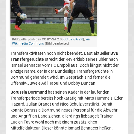
Champions
League
Europa
Bildquelle: joshjdss CC BY-SA 2.0 [
CC BY-SA 2.0
],
via
Wikimedia Commons
(Bild bearbeitet)
League
Transferaktivitäten noch nicht beendet. Laut aktueller
BVB
Transfergerüchte
streckt der Revierklub seine Fühler nach
Ismael Bennacer vom FC Empoli aus. Doch längst nicht der
Europa
einzige Name, der in der Bundesliga Transfergerüchte in
Dortmund gehandelt wird. Im Gespräch sind ferner die
Conference
Offensiv-Juwele Adil Taoui und Bobby Duncan.
Borussia Dortmund
hat seinen Kader in der laufenden
League
Transferperiode bereits hochkarätig mit Mats Hummels, Eden
Hazard, Julian Brandt und Nico Schulz verstärkt. Damit
konnte Borussia Dortmund neues Personal für die Abwehr
Premier
und Angriff an Land ziehen, allerdings liebäugelt Trainer
Lucien Favre wohl noch mit einem zusätzlichen
League
Mittelfeldakteur. Dieser könnte Ismael Bennacer heißen.