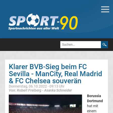
Fußball
Bundesliga
2.
Liga
Klarer BVB-Sieg beim FC
3.
Sevilla - ManCity, Real Madrid
& FC Chelsea souverän
Liga
Donnerstag, 06.10.2022 - 09:13 Uhr
Von: Robert Freiberg - Asanka Schneider
DFB-
Borussia
Dortmund
hat mit
Pokal
einem