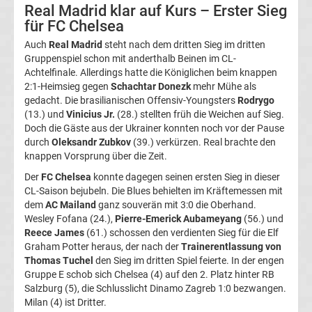
Real Madrid klar auf Kurs – Erster Sieg
Transfergerüchte
für FC Chelsea
Auch
Real Madrid
steht nach dem dritten Sieg im dritten
Gruppenspiel schon mit anderthalb Beinen im CL-
Transferticker
Achtelfinale. Allerdings hatte die Königlichen beim knappen
2:1-Heimsieg gegen
Schachtar Donezk
mehr Mühe als
-
gedacht. Die brasilianischen Offensiv-Youngsters
Rodrygo
(13.) und
Vinicius Jr.
(28.) stellten früh die Weichen auf Sieg.
Meldungen
Doch die Gäste aus der Ukrainer konnten noch vor der Pause
durch
Oleksandr Zubkov
(39.) verkürzen. Real brachte den
knappen Vorsprung über die Zeit.
vom
Der
FC Chelsea
konnte dagegen seinen ersten Sieg in dieser
CL-Saison bejubeln. Die Blues behielten im Kräftemessen mit
Transfermarkt
dem
AC Mailand
ganz souverän mit 3:0 die Oberhand.
Wesley Fofana (24.),
Pierre-Emerick Aubameyang
(56.) und
Trainerentlassungen
Reece James
(61.) schossen den verdienten Sieg für die Elf
Graham Potter heraus, der nach der
Trainerentlassung von
Thomas Tuchel
den Sieg im dritten Spiel feierte. In der engen
Bundesliga
Gruppe E schob sich Chelsea (4) auf den 2. Platz hinter RB
Salzburg (5), die Schlusslicht Dinamo Zagreb 1:0 bezwangen.
Porträts
Milan (4) ist Dritter.