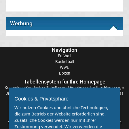
Europapokal
der
Werbung
Landesmeister
Transfergerüchte
international
Navigation
Fußball
Basketball
Transfergerüchte
WWE
Boxen
Deutschland
Tabellensystem für Ihre Homepage
Kostenlose
Bundesliga-Tabellen
und Ergebnisse für Ihre Homepage.
Transfergerüchte
Die Aktualisierung der Ergebnisse erfolgt alle paar Minuten, sodass
Cookies & Privatsphäre
Sie stets auf dem Laufenden sind. Einfache und schnelle
England
Einbindung.
Wir nutzen Cookies und ähnliche Technologien,
die zum Betrieb der Website erforderlich sind.
Partnervereine
Zusätzliche Cookies werden nur mit Ihrer
Transfergerüchte
Möchten Sie, dass auch Ihr Verein mehr Beachtung findet? Dann
Zustimmung verwendet. Wir verwenden die
sind Sie bei uns genau richtig. Wir suchen Ihren Verein für eine