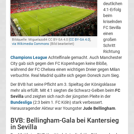
deutlichen
Champions
4:1-Erfolg
beim
kriselnden
League
FC Sevilla
einen
Europa
großen
Bildquelle: Miguelazo84 CC BY-SA 4.0 [
CC BY-SA 4.0
],
via Wikimedia Commons
(Bild bearbeitet)
Schritt
Richtung
League
Champions League
Achtelfinale gemacht. Auch Manchester
City gab sich gegen den FC Kopenhagen keine Blöße,
Europa
während der FC Chelsea einen wichtigen Dreier gegen Milan
verbuchte. Real Madrid quälte sich gegen Donezk zum Sieg.
Conference
Der BVB hat seine Pflicht am 3. Spieltag der Königsklasse
mehr als erfüllt. Mit 4:1 siegten die Schwarz-Gelben beim
FC
Sevilla
und zeigten sich nach der jüngsten Pleite in der
League
Bundesliga
(2:3 beim 1. FC Köln) stark verbessert.
Herausragender Akteur war Youngster
Jude Bellingham
.
Premier
BVB: Bellingham-Gala bei Kantersieg
in Sevilla
League