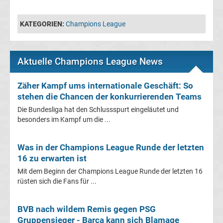
Fußballklubs
KATEGORIEN:
Champions League
Champions
League
Aktuelle Champions League News
Alle
Zäher Kampf ums internationale Geschäft: So
Trainer
stehen die Chancen der konkurrierenden Teams
Die Bundesliga hat den Schlussspurt eingeläutet und
Champions
besonders im Kampf um die ...
League
Was in der Champions League Runde der letzten
16 zu erwarten ist
Sieger
Mit dem Beginn der Champions League Runde der letzten 16
rüsten sich die Fans für ...
Champions
BVB nach wildem Remis gegen PSG
League
Gruppensieger - Barça kann sich Blamage