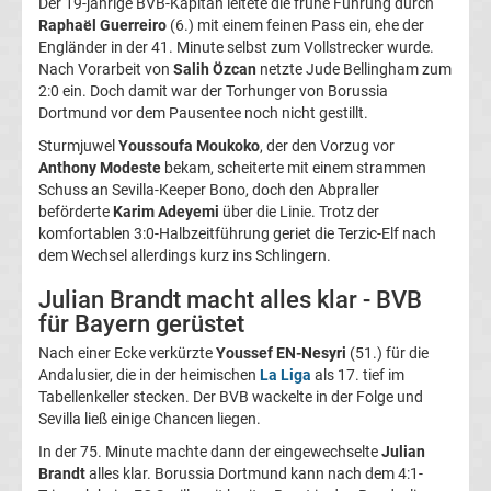
Der 19-jährige BVB-Kapitän leitete die frühe Führung durch
Raphaël Guerreiro
(6.) mit einem feinen Pass ein, ehe der
La
Engländer in der 41. Minute selbst zum Vollstrecker wurde.
Nach Vorarbeit von
Salih Özcan
netzte Jude Bellingham zum
Liga
2:0 ein. Doch damit war der Torhunger von Borussia
Dortmund vor dem Pausentee noch nicht gestillt.
Serie
Sturmjuwel
Youssoufa Moukoko
, der den Vorzug vor
Anthony Modeste
bekam, scheiterte mit einem strammen
Schuss an Sevilla-Keeper Bono, doch den Abpraller
A
beförderte
Karim Adeyemi
über die Linie. Trotz der
komfortablen 3:0-Halbzeitführung geriet die Terzic-Elf nach
Türk.
dem Wechsel allerdings kurz ins Schlingern.
Julian Brandt macht alles klar - BVB
Süper
für Bayern gerüstet
Nach einer Ecke verkürzte
Youssef EN-Nesyri
(51.) für die
Lig
Andalusier, die in der heimischen
La Liga
als 17. tief im
Tabellenkeller stecken. Der BVB wackelte in der Folge und
Internat.
Sevilla ließ einige Chancen liegen.
In der 75. Minute machte dann der eingewechselte
Julian
Fußball
Brandt
alles klar. Borussia Dortmund kann nach dem 4:1-