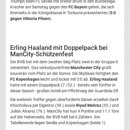
Triumph beim FC Sevilla mit breiter Brust in den Bundesliga-
Kracher am Samstag gegen den
FC Bayern
gehen, die sich
UEFA
ihrerseits in der Königsklasse in Torlaune präsentierten (
5:0
gegen Viktoria Pilsen
).
Youth
League
Erling Haaland mit Doppelpack bei
Fußball
ManCity-Schützenfest
Der BVB hat mit dem zweiten Sieg Platz zwei in der Gruppe G
WM
zementiert. Das verlustpunktfreie
Manchester City
grüßt
souverän vom Platz an der Sonne. Die Skyblues fertigten den
FC Kopenhagen
leicht und locker mit 5:0 ab.
Erling Haaland
Fußball
hatte mit einem Doppelpack (7./32.) - bereits sein fünfter in
dieser Saison - großen Anteil am Pflichtsieg der Guardiola-Elf.
EM
Die weiteren Treffer gegen überforderte Dänen erzielten Davit
Khocholava per Eigentor (39.) sowie
Riyad Mahrez
(55.) und
Frauenfußball
Julián Álvarez (76.). ManCity hat nun 9 Punkte und 11:1 Tore
auf der Habenseite, der BVB hält bei 6 Zählern. Am
Tabellenende liegen Sevilla und Kopenhagen (beide 1).
Amateurfußball