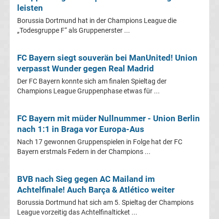
leisten
heute
Borussia Dortmund hat in der Champions League die
„Todesgruppe F“ als Gruppenerster ...
TV
FC Bayern siegt souverän bei ManUnited! Union
Champions
verpasst Wunder gegen Real Madrid
Der FC Bayern konnte sich am finalen Spieltag der
League
Champions League Gruppenphase etwas für ...
Sieger
FC Bayern mit müder Nullnummer - Union Berlin
nach 1:1 in Braga vor Europa-Aus
Torschützenkönige
Nach 17 gewonnen Gruppenspielen in Folge hat der FC
Bayern erstmals Federn in der Champions ...
Champions
BVB nach Sieg gegen AC Mailand im
League
Achtelfinale! Auch Barça & Atlético weiter
Borussia Dortmund hat sich am 5. Spieltag der Champions
&
League vorzeitig das Achtelfinalticket ...