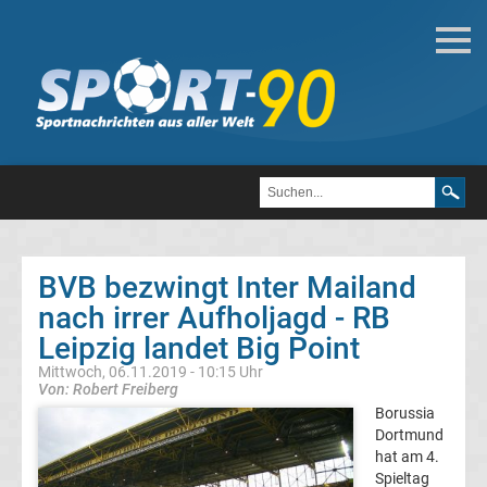
Fußball
Bundesliga
2.
Liga
BVB bezwingt Inter Mailand
3.
nach irrer Aufholjagd - RB
Leipzig landet Big Point
Liga
Mittwoch, 06.11.2019 - 10:15 Uhr
Von: Robert Freiberg
DFB-
Borussia
Dortmund
hat am 4.
Pokal
Spieltag