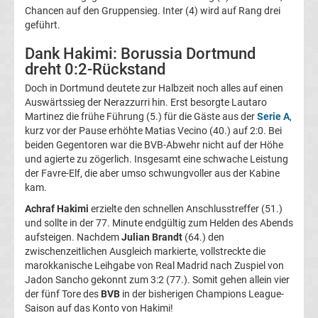
Chancen auf den Gruppensieg. Inter (4) wird auf Rang drei
La
geführt.
Dank Hakimi: Borussia Dortmund
Liga
dreht 0:2-Rückstand
Doch in Dortmund deutete zur Halbzeit noch alles auf einen
Serie
Auswärtssieg der Nerazzurri hin. Erst besorgte Lautaro
Martinez die frühe Führung (5.) für die Gäste aus der
Serie A
,
A
kurz vor der Pause erhöhte Matias Vecino (40.) auf 2:0. Bei
beiden Gegentoren war die BVB-Abwehr nicht auf der Höhe
und agierte zu zögerlich. Insgesamt eine schwache Leistung
Türk.
der Favre-Elf, die aber umso schwungvoller aus der Kabine
kam.
Süper
Achraf Hakimi
erzielte den schnellen Anschlusstreffer (51.)
und sollte in der 77. Minute endgültig zum Helden des Abends
Lig
aufsteigen. Nachdem
Julian Brandt
(64.) den
zwischenzeitlichen Ausgleich markierte, vollstreckte die
marokkanische Leihgabe von Real Madrid nach Zuspiel von
Internat.
Jadon Sancho gekonnt zum 3:2 (77.). Somit gehen allein vier
der fünf Tore des
BVB
in der bisherigen Champions League-
Fußball
Saison auf das Konto von Hakimi!