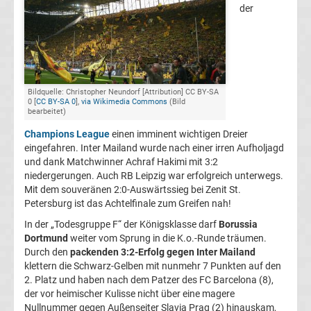
der
Champions
League
Europa
Bildquelle: Christopher Neundorf [Attribution] CC BY-SA
0 [
CC BY-SA 0
],
via Wikimedia Commons
(Bild
bearbeitet)
League
Champions League
einen imminent wichtigen Dreier
eingefahren. Inter Mailand wurde nach einer irren Aufholjagd
Europa
und dank Matchwinner Achraf Hakimi mit 3:2
niedergerungen. Auch RB Leipzig war erfolgreich unterwegs.
Mit dem souveränen 2:0-Auswärtssieg bei Zenit St.
Conference
Petersburg ist das Achtelfinale zum Greifen nah!
In der „Todesgruppe F“ der Königsklasse darf
Borussia
League
Dortmund
weiter vom Sprung in die K.o.-Runde träumen.
Durch den
packenden 3:2-Erfolg gegen Inter Mailand
Premier
klettern die Schwarz-Gelben mit nunmehr 7 Punkten auf den
2. Platz und haben nach dem Patzer des FC Barcelona (8),
der vor heimischer Kulisse nicht über eine magere
League
Nullnummer gegen Außenseiter Slavia Prag (2) hinauskam,