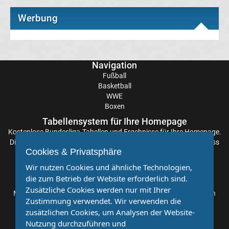
Europapokal
Werbung
der
Landesmeister
Navigation
Fußball
Transfergerüchte
Basketball
international
WWE
Boxen
Transfergerüchte
Tabellensystem für Ihre Homepage
Kostenlose
Bundesliga-Tabellen
und Ergebnisse für Ihre Homepage.
Deutschland
Die Aktualisierung der Ergebnisse erfolgt alle paar Minuten, sodass
Cookies & Privatsphäre
Sie stets auf dem Laufenden sind. Einfache und schnelle
Transfergerüchte
Einbindung.
Wir nutzen Cookies und ähnliche Technologien,
die zum Betrieb der Website erforderlich sind.
Partnervereine
England
Zusätzliche Cookies werden nur mit Ihrer
Möchten Sie, dass auch Ihr Verein mehr Beachtung findet? Dann
Zustimmung verwendet. Wir verwenden die
sind Sie bei uns genau richtig. Wir suchen Ihren Verein für eine
zusätzlichen Cookies, um Analysen der Website-
Transfergerüchte
kostenlose Kooperation. Veröffentlichen Sie Ihre Spielberichte,
Nutzung durchzuführen und
Sportnachrichten und Aufrufe bei uns!