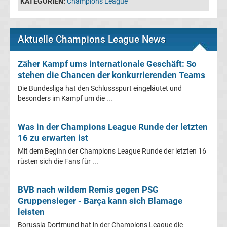
KATEGORIEN:
Champions League
Fußballklubs
Champions
Aktuelle Champions League News
League
Zäher Kampf ums internationale Geschäft: So
Alle
stehen die Chancen der konkurrierenden Teams
Die Bundesliga hat den Schlussspurt eingeläutet und
Trainer
besonders im Kampf um die ...
Champions
Was in der Champions League Runde der letzten
16 zu erwarten ist
League
Mit dem Beginn der Champions League Runde der letzten 16
rüsten sich die Fans für ...
Sieger
BVB nach wildem Remis gegen PSG
Champions
Gruppensieger - Barça kann sich Blamage
leisten
League
Borussia Dortmund hat in der Champions League die