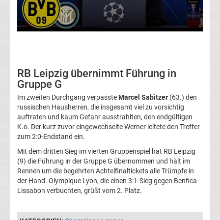
Transfergerüchte
Transferticker
-
RB Leipzig übernimmt Führung in
Gruppe G
Meldungen
Im zweiten Durchgang verpasste
Marcel Sabitzer
(63.) den
russischen Hausherren, die insgesamt viel zu vorsichtig
vom
auftraten und kaum Gefahr ausstrahlten, den endgültigen
K.o. Der kurz zuvor eingewechselte Werner leitete den Treffer
Transfermarkt
zum 2:0-Endstand ein.
Mit dem dritten Sieg im vierten Gruppenspiel hat RB Leipzig
Trainerentlassungen
(9) die Führung in der Gruppe G übernommen und hält im
Rennen um die begehrten Achtelfinaltickets alle Trümpfe in
der Hand. Olympique Lyon, die einen 3:1-Sieg gegen Benfica
Bundesliga
Lissabon verbuchten, grüßt vom 2. Platz.
Porträts