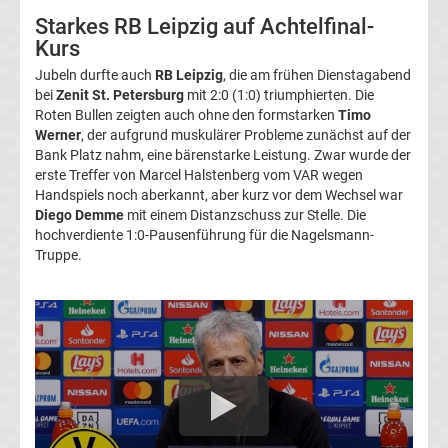
Starkes RB Leipzig auf Achtelfinal-
UEFA
Kurs
Jubeln durfte auch
RB Leipzig
, die am frühen Dienstagabend
Youth
bei
Zenit St. Petersburg
mit 2:0 (1:0) triumphierten. Die
Roten Bullen zeigten auch ohne den formstarken
Timo
League
Werner
, der aufgrund muskulärer Probleme zunächst auf der
Bank Platz nahm, eine bärenstarke Leistung. Zwar wurde der
erste Treffer von Marcel Halstenberg vom VAR wegen
Fußball
Handspiels noch aberkannt, aber kurz vor dem Wechsel war
Diego Demme
mit einem Distanzschuss zur Stelle. Die
WM
hochverdiente 1:0-Pausenführung für die Nagelsmann-
Truppe.
Fußball
EM
Frauenfußball
Amateurfußball