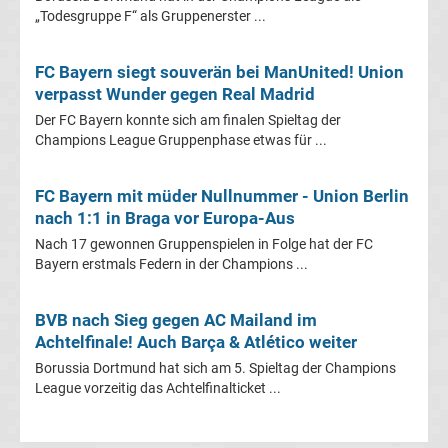
„Todesgruppe F“ als Gruppenerster ...
heute
FC Bayern siegt souverän bei ManUnited! Union
TV
verpasst Wunder gegen Real Madrid
Der FC Bayern konnte sich am finalen Spieltag der
Champions
Champions League Gruppenphase etwas für ...
League
FC Bayern mit müder Nullnummer - Union Berlin
nach 1:1 in Braga vor Europa-Aus
Sieger
Nach 17 gewonnen Gruppenspielen in Folge hat der FC
Bayern erstmals Federn in der Champions ...
Torschützenkönige
BVB nach Sieg gegen AC Mailand im
Champions
Achtelfinale! Auch Barça & Atlético weiter
League
Borussia Dortmund hat sich am 5. Spieltag der Champions
League vorzeitig das Achtelfinalticket ...
&