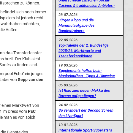
Unterschiede zwischen Social-
itsprechen zu können.
Casinos & traditonellen Anbietern
befindet sich noch immer
28.07.2026
spielers ist jedoch recht
Jürgen Klopp und die
ht wahrhaben möchten,
Mammutaufgabe des
die Außen.
Bundestrainers
22.05.2026
Top-Talente der 2. Bundesliga
2025/26: Marktwerte und
nn das Transferfenster
Transferkandidaten
 breit. Der Klub sieht
 Sanés zu finden sind.
19.03.2026
Supplements helfen beim
verpool Echo“ ein junges
Muskelaufbau - Tipps & Hinweise
 dabei von
Sepp van den
05.03.2026
Ist Riad zum neuen Mekka des
Boxens aufgestiegen?
24.02.2026
er einen Marktwert von
So verändert der Second Screen
en im Dress vom
PEC
den Live-Sport
wie man es von solch
13.01.2026
Internationale Sport-Superstars
 die Dienste des