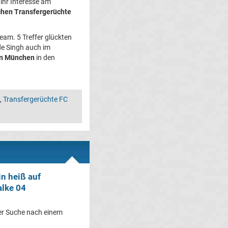
ihr Interesse am
hen Transfergerüchte
eam. 5 Treffer glückten
de Singh auch im
rn München
in den
,
Transfergerüchte FC
in heiß auf
alke 04
der Suche nach einem