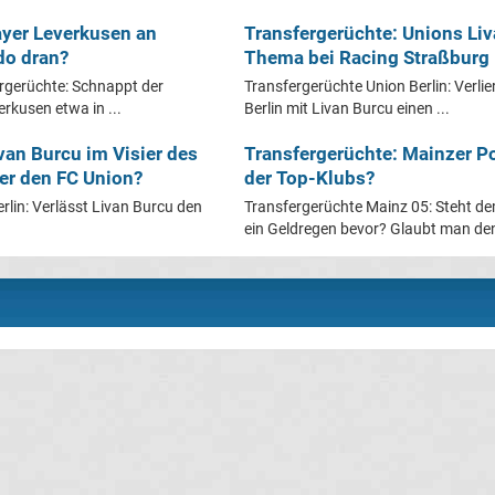
ayer Leverkusen an
Transfergerüchte: Unions Li
do dran?
Thema bei Racing Straßburg
rgerüchte: Schnappt der
Transfergerüchte Union Berlin: Verlie
rkusen etwa in ...
Berlin mit Livan Burcu einen ...
van Burcu im Visier des
Transfergerüchte: Mainzer Po
 er den FC Union?
der Top-Klubs?
rlin: Verlässt Livan Burcu den
Transfergerüchte Mainz 05: Steht d
ein Geldregen bevor? Glaubt man den