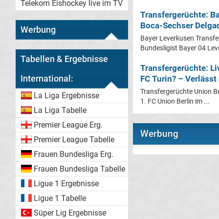
Telekom Eishockey live im TV
Transfergerüchte: B
Boca-Sechser Delga
Werbung
Bayer Leverkusen Transfe
Bundesligist Bayer 04 Leve
Tabellen & Ergebnisse
Transfergerüchte: Li
International:
FC Turin? – Verlässt
Transfergerüchte Union Be
La Liga Ergebnisse
1. FC Union Berlin im ...
La Liga Tabelle
Premier League Erg.
Werbung
Premier League Tabelle
Frauen Bundesliga Erg.
Frauen Bundesliga Tabelle
Ligue 1 Ergebnisse
Ligue 1 Tabelle
Süper Lig Ergebnisse