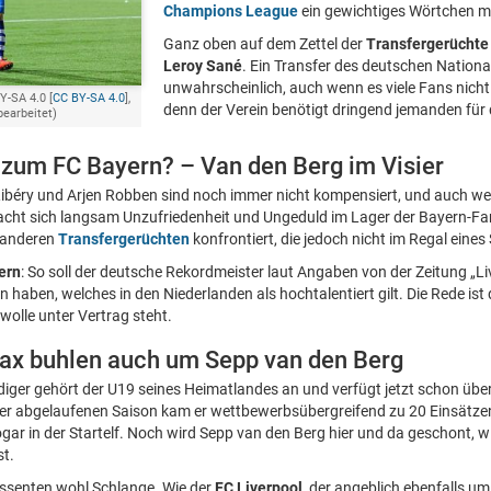
Champions League
ein gewichtiges Wörtchen m
Ganz oben auf dem Zettel der
Transfergerüchte
Leroy Sané
. Ein Transfer des deutschen National
unwahrscheinlich, auch wenn es viele Fans nic
Y-SA 4.0 [
CC BY-SA 4.0
],
denn der Verein benötigt dringend jemanden für 
bearbeitet)
 zum FC Bayern? – Van den Berg im Visier
ibéry und Arjen Robben sind noch immer nicht kompensiert, und auch we
macht sich langsam Unzufriedenheit und Ungeduld im Lager der Bayern-Fans
t anderen
Transfergerüchten
konfrontiert, die jedoch nicht im Regal eines
ern
: So soll der deutsche Rekordmeister laut Angaben von der Zeitung „Li
 haben, welches in den Niederlanden als hochtalentiert gilt. Die Rede ist
Zwolle unter Vertrag steht.
jax buhlen auch um Sepp van den Berg
idiger gehört der U19 seines Heimatlandes an und verfügt jetzt schon üb
n der abgelaufenen Saison kam er wettbewerbsübergreifend zu 20 Einsätz
ogar in der Startelf. Noch wird Sepp van den Berg hier und da geschont, 
st.
essenten wohl Schlange. Wie der
FC Liverpool
, der angeblich ebenfalls um