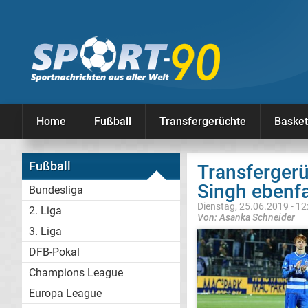
Home
Fußball
Transfergerüchte
Basket
Fußball
Transferger
Singh ebenfa
Bundesliga
Dienstag, 25.06.2019 - 12
2. Liga
Von: Asanka Schneider
3. Liga
DFB-Pokal
Champions League
Europa League