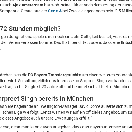
er auch
Ajax Amsterdam
hat wohl seine Fühler nach dem Youngster ausge
n Sampdoria Genua aus der
Serie A
bei Zwolle eingegangen sein. 2,5 Milli
 72 Stunden möglich?
igen Jungnationalspielers nur noch ein Jahr Gültigkeit besitzt, wäre es 
den Verein verlassen könnte. Das Blatt berichtet zudem, dass eine
Entsc
.
drehen sich die
FC Bayern Transfergerüchte
um einen weiteren Youngster
iert wird. So soll angeblich das Interesse an Sarpreet Singh vorhanden se
ertrag steht. Singh ist 20 Jahre alt und befindet sich aktuell in München.
rpreet Singh bereits in München
 das Vereinsgelände an. Wellington-Manager David Dome äußerte sich zu
lischen Liga wie folgt: „Jetzt warten wir auf ein offizielles Angebot, um z
b dieses Angebot auch unsere Erwartungen erfüllt.“
lsagend, denn man kann davon ausgehen, dass das Bayern-Interesse an
Sa