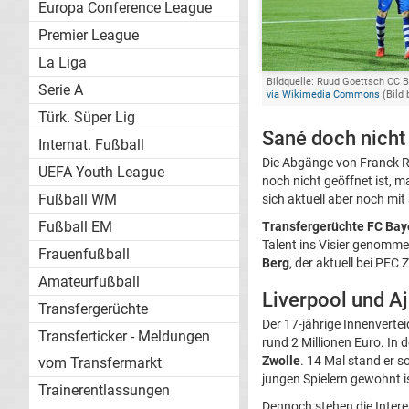
Europa Conference League
Premier League
La Liga
Bildquelle: Ruud Goettsch CC B
Serie A
via Wikimedia Commons
(Bild 
Türk. Süper Lig
Sané doch nicht
Internat. Fußball
Die Abgänge von Franck R
UEFA Youth League
noch nicht geöffnet ist, 
Fußball WM
sich aktuell aber noch mi
Fußball EM
Transfergerüchte FC Bay
Talent ins Visier genommen
Frauenfußball
Berg
, der aktuell bei PEC 
Amateurfußball
Liverpool und A
Transfergerüchte
Der 17-jährige Innenverte
Transferticker - Meldungen
rund 2 Millionen Euro. I
Zwolle
. 14 Mal stand er s
vom Transfermarkt
jungen Spielern gewohnt i
Trainerentlassungen
Dennoch stehen die Inter