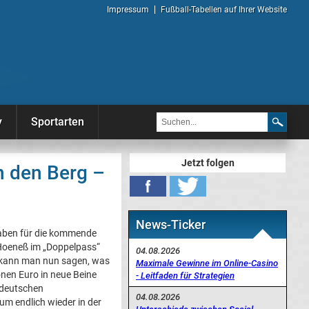
Impressum
Fußball-Tabellen auf Ihrer Website
y
Sportarten
Jetzt folgen
n den Berg –
News-Ticker
haben für die kommende
 Hoeneß im „Doppelpass“
04.08.2026
 kann man nun sagen, was
Maximale Gewinne im Online-Casino
onen Euro in neue Beine
- Leitfaden für Strategien
 deutschen
04.08.2026
 um endlich wieder in der