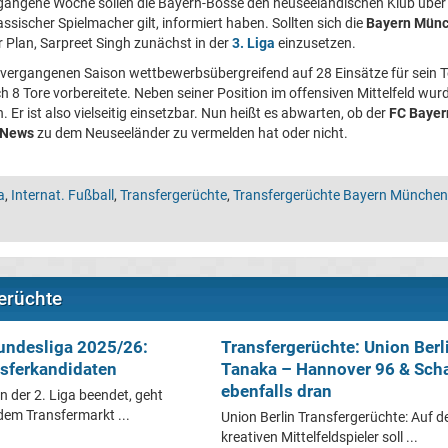
rgangene Woche sollen die Bayern-Bosse den neuseeländischen Klub über 
klassischer Spielmacher gilt, informiert haben. Sollten sich die
Bayern Münc
r Plan, Sarpreet Singh zunächst in der
3. Liga
einzusetzen.
 vergangenen Saison wettbewerbsübergreifend auf 28 Einsätze für sein T
h 8 Tore vorbereitete. Neben seiner Position im offensiven Mittelfeld wur
r ist also vielseitig einsetzbar. Nun heißt es abwarten, ob der
FC Baye
 News
zu dem Neuseeländer zu vermelden hat oder nicht.
a
,
Internat. Fußball
,
Transfergerüchte
,
Transfergerüchte Bayern München
erüchte
Bundesliga 2025/26:
Transfergerüchte: Union Berl
sferkandidaten
Tanaka – Hannover 96 & Sch
ebenfalls dran
n der 2. Liga beendet, geht
dem Transfermarkt ...
Union Berlin Transfergerüchte: Auf 
kreativen Mittelfeldspieler soll ...