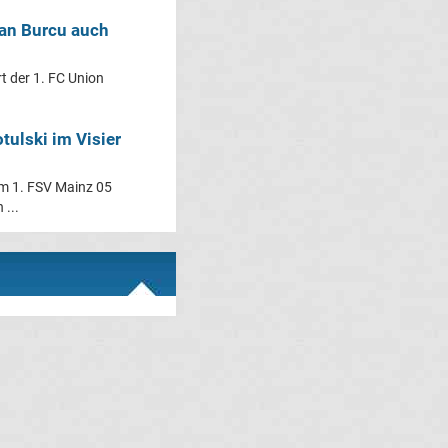
van Burcu auch
rt der 1. FC Union
tulski im Visier
em 1. FSV Mainz 05
 ...