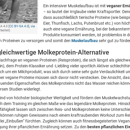
Ein intensiver Muskelaufbau ist mit
veganer Ern
– so lautet der Irrglaube vieler Kraftsportler. D
dass ausschließlich tierische Proteine (wie beisp
Eier, Thunfisch, Lachs, Putenbrust etc.) von höch
A 4.0 [
CC BY-SA 4.0
],
via
auch eine vegane Ernährung, bei der bekannterma
rbeitet)
Produkte konsumiert werden, ist problemlos in d
n Proteinen zu versorgen und somit den
Muskelaufbau
sehr gut zu förde
gleichwertige Molkeprotein-Alternative
achfrage an veganen Proteinen (Reisprotein), die sich längst als gleichw
), dem Protein-Klassiker und -Liebling vieler sportlich Aktiver schlechthi
ich um ein Milchprodukt, was sich durch seine sehr gute Verdaulichkeit u
er vegane Proteine müssen sich davor nicht verstecken. Die Ansicht, dass
uenden Eigenschaften des Molkeproteins nicht das Wasser reichen können
rsen Studien widerlegt.
ind von höchster biologischer Wertigkeit und fördern den Muskelwachst
dem Training im gleichen Maße wie das legendäre Molkeprotein. Hinsicht
fähigkeit lassen sich zwischen Reis- und Molkeproteinen keine Untersch
r können ruhigen Gewissens nach einem kraftraubenden Workout zum Reis
lei „Einbußen“ fürchten. Zugleich können auch fitnessbegeisterten Vega
gung ihrer pflanzlichen Ernährung setzen. Zu den
besten pflanzlichen Ei