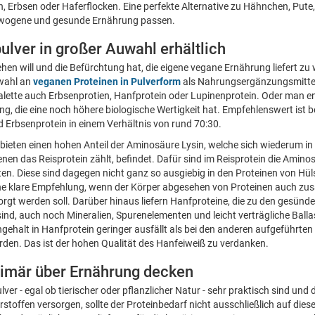
 Erbsen oder Haferflocken. Eine perfekte Alternative zu Hähnchen, Pute, 
gewogene und gesunde Ernährung passen.
lver in großer Auwahl erhältlich
en will und die Befürchtung hat, die eigene vegane Ernährung liefert zu w
swahl an
veganen Proteinen in Pulverform
als Nahrungsergänzungsmitte
alette auch Erbsenprotien, Hanfprotein oder Lupinenprotein. Oder man ent
g, die eine noch höhere biologische Wertigkeit hat. Empfehlenswert ist b
 Erbsenprotein in einem Verhältnis von rund 70:30.
bieten einen hohen Anteil der Aminosäure Lysin, welche sich wiederum i
enen das Reisprotein zählt, befindet. Dafür sind im Reisprotein die Amin
lten. Diese sind dagegen nicht ganz so ausgiebig in den Proteinen von Hül
ine klare Empfehlung, wenn der Körper abgesehen von Proteinen auch zusä
gt werden soll. Darüber hinaus liefern Hanfproteine, die zu den gesünd
ind, auch noch Mineralien, Spurenelementen und leicht verträgliche Balla
ngehalt in Hanfprotein geringer ausfällt als bei den anderen aufgeführte
rden. Das ist der hohen Qualität des Hanfeiweiß zu verdanken.
rimär über Ernährung decken
er - egal ob tierischer oder pflanzlicher Natur - sehr praktisch sind und
rstoffen versorgen, sollte der Proteinbedarf nicht ausschließlich auf die