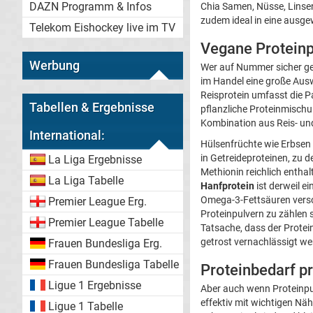
DAZN Programm & Infos
Chia Samen, Nüsse, Linsen,
zudem ideal in eine aus
Telekom Eishockey live im TV
Vegane Proteinpu
Werbung
Wer auf Nummer sicher geh
im Handel eine große Au
Reisprotein umfasst die P
Tabellen & Ergebnisse
pflanzliche Proteinmischun
Kombination aus Reis- und
International:
Hülsenfrüchte wie Erbsen 
in Getreideproteinen, zu d
La Liga Ergebnisse
Methionin reichlich entha
La Liga Tabelle
Hanfprotein
ist derweil e
Omega-3-Fettsäuren versor
Premier League Erg.
Proteinpulvern zu zählen s
Premier League Tabelle
Tatsache, dass der Protei
getrost vernachlässigt we
Frauen Bundesliga Erg.
Frauen Bundesliga Tabelle
Proteinbedarf p
Ligue 1 Ergebnisse
Aber auch wenn Proteinpulv
effektiv mit wichtigen Näh
Ligue 1 Tabelle