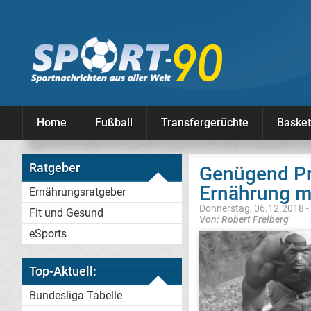
Home
Fußball
Transfergerüchte
Basket
Ratgeber
Genügend Pr
Ernährung m
Ernährungsratgeber
Donnerstag, 06.12.2018 -
Fit und Gesund
Von: Robert Freiberg
eSports
Top-Aktuell:
Bundesliga Tabelle