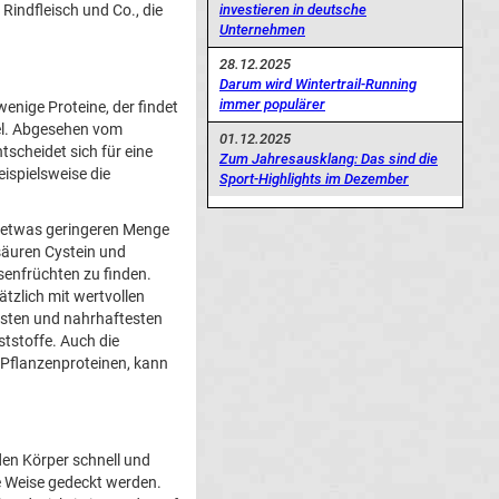
investieren in deutsche
Rindfleisch und Co., die
Unternehmen
28.12.2025
Darum wird Wintertrail-Running
immer populärer
enige Proteine, der findet
l. Abgesehen vom
01.12.2025
scheidet sich für eine
Zum Jahresausklang: Das sind die
eispielsweise die
Sport-Highlights im Dezember
n etwas geringeren Menge
osäuren Cystein und
senfrüchten zu finden.
tzlich mit wertvollen
esten und nahrhaftesten
ststoffe. Auch die
n Pflanzenproteinen, kann
 den Körper schnell und
se Weise gedeckt werden.