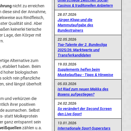
Unterschiede zwischen Social-
Casinos & traditonellen Anbietern
ährung
nicht zu erreichen
enn diese sind der Annahme,
28.07.2026
ielsweise aus Rindfleisch,
Jürgen Klopp und die
ster Qualität sind. Aber
Mammutaufgabe des
ßen keinerlei tierische
Bundestrainers
er Lage, den Körper mit
22.05.2026
rn.
Top-Talente der 2. Bundesliga
2025/26: Marktwerte und
Transferkandidaten
ertige Alternative zum
19.03.2026
n, etabliert haben. Beim
Supplements helfen beim
nd hoher biologischen
Muskelaufbau - Tipps & Hinweise
 solch rein pflanzliche
05.03.2026
, sind längst überholt
Ist Riad zum neuen Mekka des
Boxens aufgestiegen?
um und verkürzen die
24.02.2026
lich ihrer positiven
So verändert der Second Screen
iede ausmachen. Selbst
den Live-Sport
- statt Molkeprotein
ner ganz entspannt sein
13.01.2026
weißquellen
zählen u.a.
Internationale Sport-Superstars