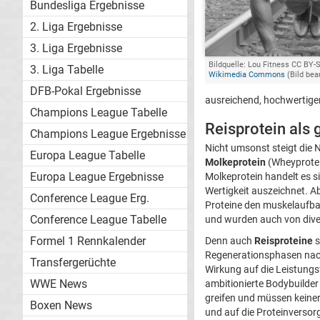
Bundesliga Ergebnisse
2. Liga Ergebnisse
3. Liga Ergebnisse
Bildquelle: Lou Fitness CC BY-S
3. Liga Tabelle
Wikimedia Commons
(Bild bea
DFB-Pokal Ergebnisse
ausreichend, hochwertige
Champions League Tabelle
Reisprotein als 
Champions League Ergebnisse
Nicht umsonst steigt die N
Europa League Tabelle
Molkeprotein
(Wheyprotein
Europa League Ergebnisse
Molkeprotein handelt es s
Wertigkeit auszeichnet. Ab
Conference League Erg.
Proteine den muskelaufba
Conference League Tabelle
und wurden auch von dive
Formel 1 Rennkalender
Denn auch
Reisproteine
s
Regenerationsphasen nach 
Transfergerüchte
Wirkung auf die Leistungs
WWE News
ambitionierte Bodybuilde
greifen und müssen keiner
Boxen News
und auf die Proteinversor