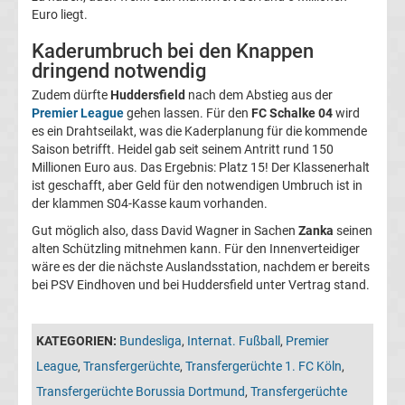
Euro liegt.
Fußballklubs
Kaderumbruch bei den Knappen
Fußball
dringend notwendig
Zudem dürfte
Huddersfield
nach dem Abstieg aus der
Bundesliga
Premier League
gehen lassen. Für den
FC Schalke 04
wird
es ein Drahtseilakt, was die Kaderplanung für die kommende
Saison betrifft. Heidel gab seit seinem Antritt rund 150
2.
Millionen Euro aus. Das Ergebnis: Platz 15! Der Klassenerhalt
ist geschafft, aber Geld für den notwendigen Umbruch ist in
Liga
der klammen S04-Kasse kaum vorhanden.
Gut möglich also, dass David Wagner in Sachen
Zanka
seinen
3.
alten Schützling mitnehmen kann. Für den Innenverteidiger
wäre es der die nächste Auslandsstation, nachdem er bereits
bei PSV Eindhoven und bei Huddersfield unter Vertrag stand.
Liga
DFB-
KATEGORIEN:
Bundesliga
,
Internat. Fußball
,
Premier
League
,
Transfergerüchte
,
Transfergerüchte 1. FC Köln
,
Pokal
Transfergerüchte Borussia Dortmund
,
Transfergerüchte