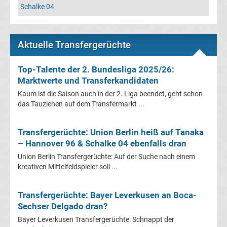
Schalke 04
Champions
League
Aktuelle Transfergerüchte
Europa
Top-Talente der 2. Bundesliga 2025/26:
Marktwerte und Transferkandidaten
League
Kaum ist die Saison auch in der 2. Liga beendet, geht schon
das Tauziehen auf dem Transfermarkt ...
Europa
Transfergerüchte: Union Berlin heiß auf Tanaka
Conference
– Hannover 96 & Schalke 04 ebenfalls dran
Union Berlin Transfergerüchte: Auf der Suche nach einem
League
kreativen Mittelfeldspieler soll ...
Premier
Transfergerüchte: Bayer Leverkusen an Boca-
Sechser Delgado dran?
League
Bayer Leverkusen Transfergerüchte: Schnappt der