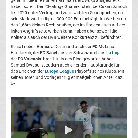
genannt, die ihre Fühler nach Samuel Owusu ausgestreckt
haben sollen. Der 23-jährige Ghanaer steht bei Cukaricki noch
UEFA
bis 2020 unter Vertrag und wäre wohl ein Schnäppchen, da
sein Marktwert lediglich 900.000 Euro beträgt. Im Werben um
Youth
den 1,68m kleinen Rechtsaußen, der im Übrigen auch auf der
linken Angriffsseite wirbeln kann, haben aber sowohl die
Kölner als auch der BVB weitere Konkurrenz zu befürchten.
League
So soll neben Borussia Dortmund auch der
FC Metz
aus
Frankreich, der
FC Basel
aus der Schweiz und aus
La Liga
Fußball
der
FC Valencia
ihren Hut in den Ring geworfen haben.
Samuel Owusu ist zudem auch einer der Hauptgründe für
WM
das Erreichen der
Europa League
Playoffs seines Klubs. Mit
seinen Toren und Vorlagen trug er maßgeblichen Anteil dazu
bei.
Fußball
EM
Frauenfußball
Amateurfußball