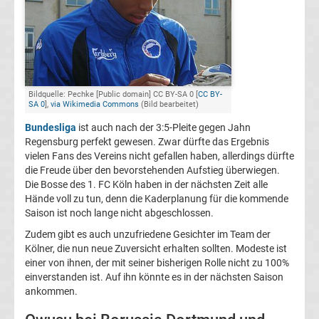
Champions
League
Europa
Bildquelle: Pechke [Public domain] CC BY-SA 0 [
CC BY-
SA 0
],
via Wikimedia Commons
(Bild bearbeitet)
League
Bundesliga
ist auch nach der 3:5-Pleite gegen Jahn
Regensburg perfekt gewesen. Zwar dürfte das Ergebnis
vielen Fans des Vereins nicht gefallen haben, allerdings dürfte
Europa
die Freude über den bevorstehenden Aufstieg überwiegen.
Die Bosse des 1. FC Köln haben in der nächsten Zeit alle
Conference
Hände voll zu tun, denn die Kaderplanung für die kommende
Saison ist noch lange nicht abgeschlossen.
League
Zudem gibt es auch unzufriedene Gesichter im Team der
Kölner, die nun neue Zuversicht erhalten sollten. Modeste ist
einer von ihnen, der mit seiner bisherigen Rolle nicht zu 100%
Premier
einverstanden ist. Auf ihn könnte es in der nächsten Saison
ankommen.
League