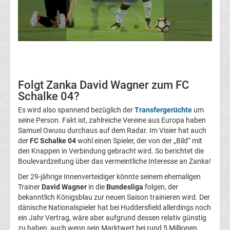
Transfergerüchte
Transferticker
-
Folgt Zanka David Wagner zum FC
Meldungen
Schalke 04?
Es wird also spannend bezüglich der
Transfergerüchte
um
vom
seine Person. Fakt ist, zahlreiche Vereine aus Europa haben
Samuel Owusu durchaus auf dem Radar. Im Visier hat auch
der
FC Schalke 04
wohl einen Spieler, der von der „Bild“ mit
Transfermarkt
den Knappen in Verbindung gebracht wird. So berichtet die
Boulevardzeitung über das vermeintliche Interesse an Zanka!
Trainerentlassungen
Der 29-jährige Innenverteidiger könnte seinem ehemaligen
Trainer
David Wagner
in die
Bundesliga
folgen, der
Bundesliga
bekanntlich Königsblau zur neuen Saison trainieren wird. Der
dänische Nationalspieler hat bei Huddersfield allerdings noch
ein Jahr Vertrag, wäre aber aufgrund dessen relativ günstig
Porträts
zu haben, auch wenn sein Marktwert bei rund 5 Millionen