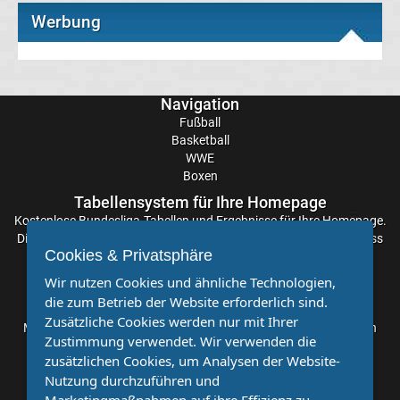
UEFA
Werbung
Youth
Navigation
League
Fußball
Basketball
Fußball
WWE
Boxen
WM
Tabellensystem für Ihre Homepage
Kostenlose
Bundesliga-Tabellen
und Ergebnisse für Ihre Homepage.
Die Aktualisierung der Ergebnisse erfolgt alle paar Minuten, sodass
Fußball
Cookies & Privatsphäre
Sie stets auf dem Laufenden sind. Einfache und schnelle
Einbindung.
Wir nutzen Cookies und ähnliche Technologien,
EM
die zum Betrieb der Website erforderlich sind.
Partnervereine
Zusätzliche Cookies werden nur mit Ihrer
Möchten Sie, dass auch Ihr Verein mehr Beachtung findet? Dann
Frauenfußball
Zustimmung verwendet. Wir verwenden die
sind Sie bei uns genau richtig. Wir suchen Ihren Verein für eine
zusätzlichen Cookies, um Analysen der Website-
kostenlose Kooperation. Veröffentlichen Sie Ihre Spielberichte,
Amateurfußball
Nutzung durchzuführen und
Sportnachrichten und Aufrufe bei uns!