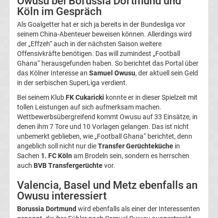
Owusu bei Borussia Dortmund und
Köln im Gespräch
La
Als Goalgetter hat er sich ja bereits in der Bundesliga vor
seinem China-Abenteuer beweisen können. Allerdings wird
Liga
der „Effzeh“ auch in der nächsten Saison weitere
Offensivkräfte benötigen. Das will zumindest „Football
Serie
Ghana“ herausgefunden haben. So berichtet das Portal über
das Kölner Interesse an
Samuel Owusu
, der aktuell sein Geld
in der serbischen SuperLiga verdient.
A
Bei seinem Klub
FK Cukaricki
konnte er in dieser Spielzeit mit
tollen Leistungen auf sich aufmerksam machen.
Türk.
Wettbewerbsübergreifend kommt Owusu auf 33 Einsätze, in
denen ihm 7 Tore und 10 Vorlagen gelangen. Das ist nicht
Süper
unbemerkt geblieben, wie „Football Ghana“ berichtet, denn
angeblich soll nicht nur die
Transfer Gerüchteküche
in
Sachen
1. FC Köln
am Brodeln sein, sondern es herrschen
Lig
auch
BVB Transfergerüchte
vor.
Valencia, Basel und Metz ebenfalls an
Internat.
Owusu interessiert
Fußball
Borussia Dortmund
wird ebenfalls als einer der Interessenten