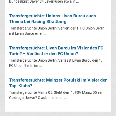
Bundesligist Bayer 04 Leverkusen etwa in ...
La
Transfergerüchte: Unions Livan Burcu auch
Liga
Thema bei Racing Straßburg
Transfergerüchte Union Berlin: Verliert der 1. FC Union Berlin
Serie
mit Livan Burcu einen ...
A
Transfergerüchte: Livan Burcu im Visier des FC
Turin? – Verlässt er den FC Union?
Türk.
Transfergerüchte Union Berlin: Verlässt Livan Burcu den 1.
FC Union Berlin im ...
Süper
Transfergerüchte: Mainzer Potulski im Visier der
Lig
Top-Klubs?
Transfergerüchte Mainz 05: Steht dem 1. FSV Mainz 05 ein
Internat.
Geldregen bevor? Glaubt man den ...
Fußball