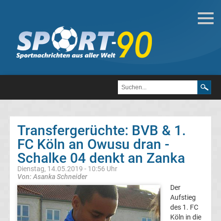
Fußball
Bundesliga
2.
Liga
Transfergerüchte: BVB & 1.
3.
FC Köln an Owusu dran -
Schalke 04 denkt an Zanka
Liga
Dienstag, 14.05.2019 - 10:56 Uhr
Von: Asanka Schneider
DFB-
Der
Aufstieg
des 1. FC
Pokal
Köln in die