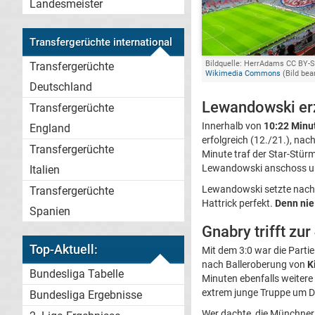
Landesmeister
Transfergerüchte international
Bildquelle: HerrAdams CC BY-SA
Transfergerüchte
Wikimedia Commons
(Bild bea
Deutschland
Lewandowski erz
Transfergerüchte
Innerhalb von
10:22 Minu
England
erfolgreich (12./21.), nac
Transfergerüchte
Minute traf der Star-Stür
Lewandowski anschoss und
Italien
Lewandowski setzte nach un
Transfergerüchte
Hattrick perfekt.
Denn nie 
Spanien
Gnabry trifft zu
Top-Aktuell:
Mit dem 3:0 war die Parti
nach Balleroberung von
K
Bundesliga Tabelle
Minuten ebenfalls weitere
extrem junge Truppe um 
Bundesliga Ergebnisse
Wer dachte, die Münchner 