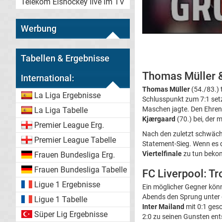
Telekom Eishockey live im TV
Werbung
Tabellen & Ergebnisse
Thomas Müller &
International:
Thomas Müller
(54./83.) 
La Liga Ergebnisse
Schlusspunkt zum 7:1 setz
Maschen jagte. Den Ehrent
La Liga Tabelle
Kjærgaard
(70.) bei, der 
Premier League Erg.
Nach den zuletzt schwäche
Premier League Tabelle
Statement-Sieg. Wenn es 
Viertelfinale
zu tun bekom
Frauen Bundesliga Erg.
Frauen Bundesliga Tabelle
FC Liverpool: Tr
Ligue 1 Ergebnisse
Ein möglicher Gegner kön
Abends den Sprung unter d
Ligue 1 Tabelle
Inter Mailand
mit 0:1 gesc
Süper Lig Ergebnisse
2:0 zu seinen Gunsten ent