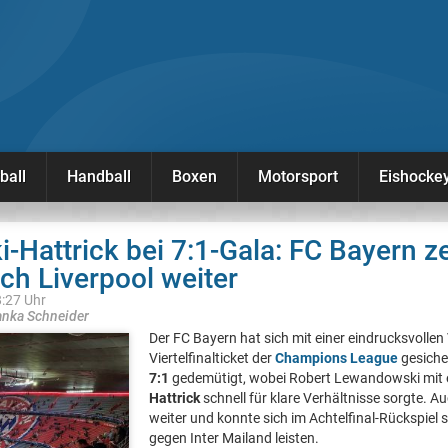
ball
Handball
Boxen
Motorsport
Eishocke
Hattrick bei 7:1-Gala: FC Bayern ze
ch Liverpool weiter
8:27 Uhr
anka Schneider
Der FC Bayern hat sich mit einer eindrucksvollen
Viertelfinalticket der
Champions League
gesiche
7:1
gedemütigt, wobei Robert Lewandowski mit
Hattrick
schnell für klare Verhältnisse sorgte. Au
weiter und konnte sich im Achtelfinal-Rückspiel 
gegen Inter Mailand leisten.