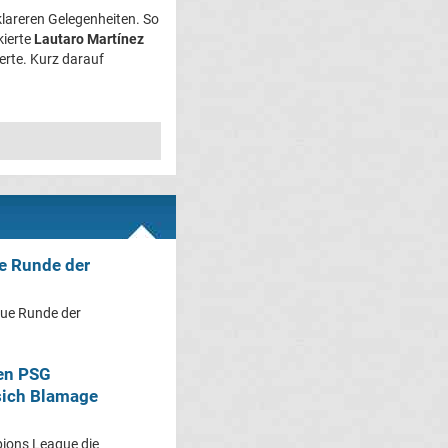
klareren Gelegenheiten. So
kierte
Lautaro Martínez
erte. Kurz darauf
e Runde der
ue Runde der
en PSG
sich Blamage
ions League die