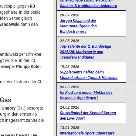
Unterschiede zwischen Social-
Casinos & traditonellen Anbietern
Rückspiel gegen
RB
ngsphase, in der beide
28.07.2026
den Seiten gleich
Jürgen Klopp und die
wandowski
dann den
Mammutaufgabe des
Bundestrainers
22.05.2026
Top-Talente der 2. Bundesliga
2025/26: Marktwerte und
wandowski per Elfmeter
Transferkandidaten
gt wurde. In der 23.
stekeeper
Philipp Köhn
19.03.2026
Supplements helfen beim
Muskelaufbau - Tipps & Hinweise
ner wie historischer CL-
05.03.2026
Ist Riad zum neuen Mekka des
Boxens aufgestiegen?
 Gas
24.02.2026
e Gnabry
(31.) besorgte
So verändert der Second Screen
rg in den ersten 45
den Live-Sport
och insgesamt zahlte die
13.01.2026
Internationale Sport-Superstars
esseren belehrt. Die