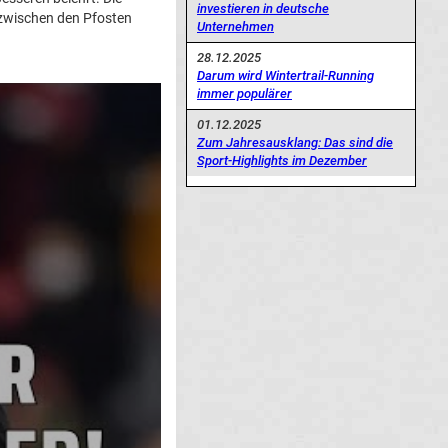
investieren in deutsche
zwischen den Pfosten
Unternehmen
28.12.2025
Darum wird Wintertrail-Running
immer populärer
01.12.2025
Zum Jahresausklang: Das sind die
Sport-Highlights im Dezember