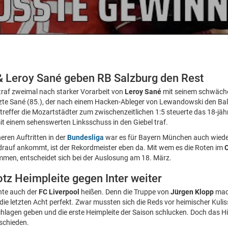
 Leroy Sané geben RB Salzburg den Rest
traf zweimal nach starker Vorarbeit von
Leroy Sané
mit seinem schwäche
te Sané (85.), der nach einem Hacken-Ableger von Lewandowski den Ball 
reffer die Mozartstädter zum zwischenzeitlichen 1:5 steuerte das 18-jäh
mit einem sehenswerten Linksschuss in den Giebel traf.
ren Auftritten in der
Bundesliga
war es für Bayern München auch wieder
drauf ankommt, ist der Rekordmeister eben da. Mit wem es die Roten im
men, entscheidet sich bei der Auslosung am 18. März.
otz Heimpleite gegen Inter weiter
nte auch der
FC Liverpool
heißen. Denn die Truppe von
Jürgen Klopp
mach
ie letzten Acht perfekt. Zwar mussten sich die Reds vor heimischer Kulis
hlagen geben und die erste Heimpleite der Saison schlucken. Doch das Hin
schieden.