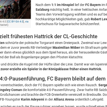
Nach dem
1:1 im Hinspiel
lief der
FC Bayern
im 
Salzburg
mächtig heiß. In einer hektischen Anfa
Teams den Vorwärtsgang wählten und es auf bei
hochkarätige Möglichkeiten gab, gab
Robert Le
 4.0 [
CC BY-SA 4.0
],
via
Startschuss für bajuwarische Schützenfest.
rbeitet)
ielt frühesten Hattrick der CL-Geschichte
ten
schnürte der polnische Torgarant einen Dreierpack. Zweimal war Le
hdem er zuvor jeweils RB-Verteidiger
Maximilian Wöber
im Strafraum gele
mer dann etwas glücklich aus dem Spiel heraus, als der herauseilende Gä
 der Ball als Bogenlampe gegen den Pfosten klatschte.
d drückte die Kugel mit der Hüfte über die Linie. Damit war ein lupenrei
zuvor erzielte ein Spieler in der Königsklasse früher einen Hattrick.
r 4:0-Pausenführung, FC Bayern bleibt auf dem
e vorentschieden, doch der FC Bayern spielte sich wie einen Rausch.
Serg
ingsley Coman
die komfortable 4:0-Pausenführung. Zwar hatte RB Salzbu
 Großchancen und brachte die FCB-Dreierkette vereinzelt in Bredouille. D
DFB-Youngster
Karim Adeyemi
in der
Allianz Arena
ordentlich Lehrgeld.
würden es nach der Pause ruhiger angehen lassen, wurde schnell eines B