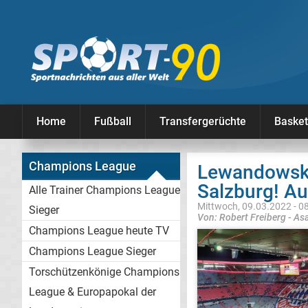
Home
Fußball
Transfergerüchte
Basket
Champions League
Lewandowski-
Salzburg! Au
Alle Trainer Champions League
Mittwoch, 09.03.2022 - 0
Sieger
Von: Robert Freiberg - As
Champions League heute TV
Champions League Sieger
Torschützenkönige Champions
League & Europapokal der