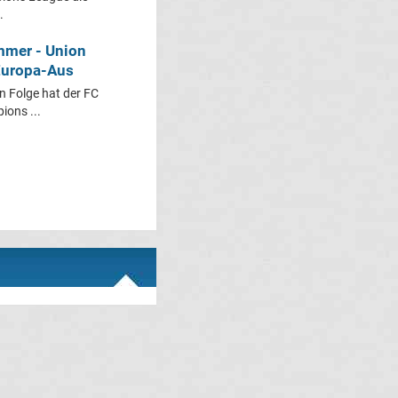
.
mmer - Union
 Europa-Aus
 Folge hat der FC
ions ...