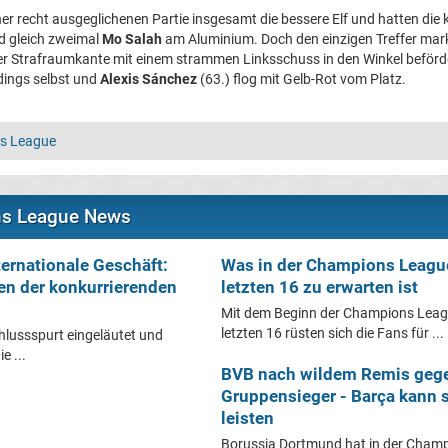
ner recht ausgeglichenen Partie insgesamt die bessere Elf und hatten die 
 gleich zweimal
Mo Salah
am Aluminium. Doch den einzigen Treffer mar
der Strafraumkante mit einem strammen Linksschuss in den Winkel beförd
rdings selbst und
Alexis Sánchez
(63.) flog mit Gelb-Rot vom Platz.
s League
ns League News
ernationale Geschäft:
Was in der Champions Leagu
en der konkurrierenden
letzten 16 zu erwarten ist
Mit dem Beginn der Champions Leag
letzten 16 rüsten sich die Fans für ...
hlussspurt eingeläutet und
e ...
BVB nach wildem Remis geg
Gruppensieger - Barça kann 
leisten
Borussia Dortmund hat in der Champ