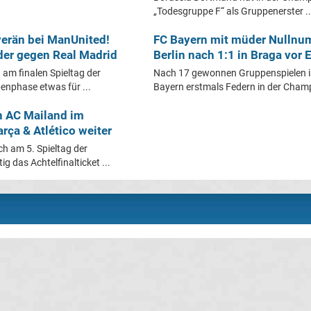
„Todesgruppe F“ als Gruppenerster ..
verän bei ManUnited!
FC Bayern mit müder Nullnu
er gegen Real Madrid
Berlin nach 1:1 in Braga vor
 am finalen Spieltag der
Nach 17 gewonnen Gruppenspielen in
nphase etwas für ...
Bayern erstmals Federn in der Champ
n AC Mailand im
rça & Atlético weiter
h am 5. Spieltag der
 das Achtelfinalticket ...