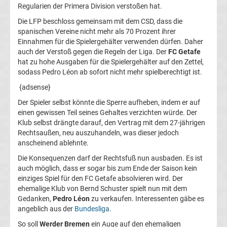
Regularien der Primera Division verstoßen hat.
Champions
Die LFP beschloss gemeinsam mit dem CSD, dass die
spanischen Vereine nicht mehr als 70 Prozent ihrer
League
Einnahmen für die Spielergehälter verwenden dürfen. Daher
auch der Verstoß gegen die Regeln der Liga. Der
FC Getafe
hat zu hohe Ausgaben für die Spielergehälter auf den Zettel,
Europa
sodass Pedro Léon ab sofort nicht mehr spielberechtigt ist.
{adsense}
League
Der Spieler selbst könnte die Sperre aufheben, indem er auf
einen gewissen Teil seines Gehaltes verzichten würde. Der
Europa
Klub selbst drängte darauf, den Vertrag mit dem 27-jährigen
Rechtsaußen, neu auszuhandeln, was dieser jedoch
Conference
anscheinend ablehnte.
Die Konsequenzen darf der Rechtsfuß nun ausbaden. Es ist
League
auch möglich, dass er sogar bis zum Ende der Saison kein
einziges Spiel für den FC Getafe absolvieren wird. Der
ehemalige Klub von Bernd Schuster spielt nun mit dem
Premier
Gedanken,
Pedro Léon
zu verkaufen. Interessenten gäbe es
angeblich aus der
Bundesliga
.
League
So soll
Werder Bremen
ein Auge auf den ehemaligen