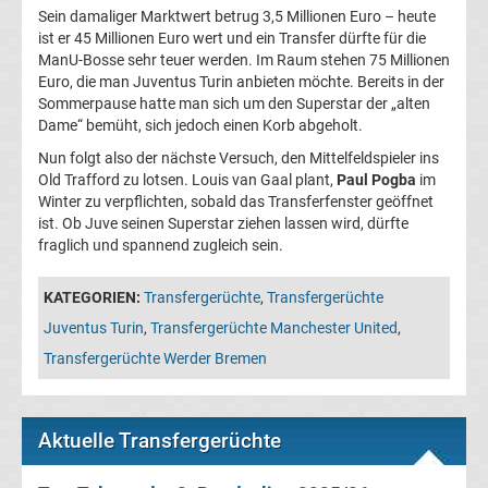
Sein damaliger Marktwert betrug 3,5 Millionen Euro – heute
UEFA
ist er 45 Millionen Euro wert und ein Transfer dürfte für die
ManU-Bosse sehr teuer werden. Im Raum stehen 75 Millionen
Euro, die man Juventus Turin anbieten möchte. Bereits in der
Youth
Sommerpause hatte man sich um den Superstar der „alten
Dame“ bemüht, sich jedoch einen Korb abgeholt.
League
Nun folgt also der nächste Versuch, den Mittelfeldspieler ins
Old Trafford zu lotsen. Louis van Gaal plant,
Paul Pogba
im
Fußball
Winter zu verpflichten, sobald das Transferfenster geöffnet
ist. Ob Juve seinen Superstar ziehen lassen wird, dürfte
WM
fraglich und spannend zugleich sein.
KATEGORIEN:
Transfergerüchte
,
Transfergerüchte
Fußball
Juventus Turin
,
Transfergerüchte Manchester United
,
EM
Transfergerüchte Werder Bremen
Frauenfußball
Aktuelle Transfergerüchte
Amateurfußball