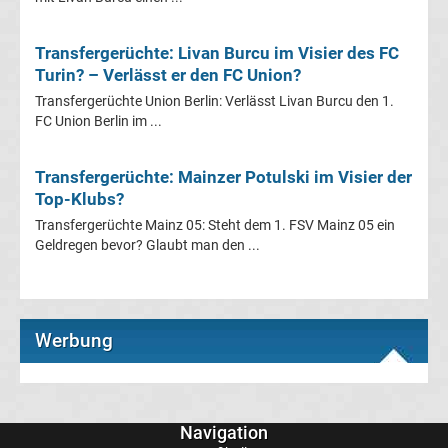
Fußballklubs
Transfergerüchte: Livan Burcu im Visier des FC
Fußball
Turin? – Verlässt er den FC Union?
Transfergerüchte Union Berlin: Verlässt Livan Burcu den 1.
Bundesliga
FC Union Berlin im ...
2.
Transfergerüchte: Mainzer Potulski im Visier der
Top-Klubs?
Liga
Transfergerüchte Mainz 05: Steht dem 1. FSV Mainz 05 ein
Geldregen bevor? Glaubt man den ...
3.
Liga
Werbung
DFB-
Pokal
Navigation