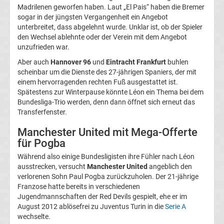
Madrilenen geworfen haben. Laut „El Pais“ haben die Bremer
La
sogar in der jüngsten Vergangenheit ein Angebot
unterbreitet, dass abgelehnt wurde. Unklar ist, ob der Spieler
den Wechsel ablehnte oder der Verein mit dem Angebot
Liga
unzufrieden war.
Aber auch
Hannover 96
und
Eintracht Frankfurt
buhlen
Serie
scheinbar um die Dienste des 27-jährigen Spaniers, der mit
einem hervorragenden rechten Fuß ausgestattet ist.
A
Spätestens zur Winterpause könnte Léon ein Thema bei dem
Bundesliga-Trio werden, denn dann öffnet sich erneut das
Transferfenster.
Türk.
Manchester United mit Mega-Offerte
Süper
für Pogba
Während also einige Bundesligisten ihre Fühler nach Léon
Lig
ausstrecken, versucht
Manchester United
angeblich den
verlorenen Sohn Paul Pogba zurückzuholen. Der 21-jährige
Franzose hatte bereits in verschiedenen
Internat.
Jugendmannschaften der Red Devils gespielt, ehe er im
August 2012 ablösefrei zu Juventus Turin in die
Serie A
Fußball
wechselte.