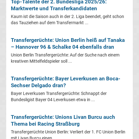
Top-Talente der 2. Bundesliga 2025/26:
Marktwerte und Transferkandidaten
Transfergerüchte
Kaum ist die Saison auch in der 2. Liga beendet, geht schon
das Tauziehen auf dem Transfermarkt ...
Transferticker
Transfergerüchte: Union Berlin heiß auf Tanaka
-
– Hannover 96 & Schalke 04 ebenfalls dran
Union Berlin Transfergerüchte: Auf der Suche nach einem
Meldungen
kreativen Mittelfeldspieler soll ...
vom
Transfergerüchte: Bayer Leverkusen an Boca-
Sechser Delgado dran?
Transfermarkt
Bayer Leverkusen Transfergerüchte: Schnappt der
Bundesligist Bayer 04 Leverkusen etwa in ...
Trainerentlassungen
Transfergerüchte: Unions Livan Burcu auch
Bundesliga
Thema bei Racing Straßburg
Transfergerüchte Union Berlin: Verliert der 1. FC Union Berlin
Porträts
mit Livan Burcu einen ...