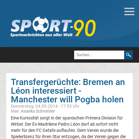
Fußball
Bundesliga
2.
Liga
Transfergerüchte: Bremen an
3.
Léon interessiert -
Manchester will Pogba holen
Liga
Donnerstag, 04.09.2014 - 17:55 Uhr
Von: Asanka Schneider
DFB-
Eine Kuriosität sorgt in der spanischen Primera Division für
Wirbel. Der Ex-Madrilene Pedro Léon darf ab sofort nicht
mehr für den FC Getafe auflaufen. Dem Verein wurde die
Pokal
Spielerlizenz für ihren Star entzogen, da der Verein gegen die