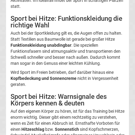
Aktivitäten. Im Idealfall findet der Sport in schattigen Plätzen
Boxen
statt.
News
Sport bei Hitze: Funktionskleidung die
richtige Wahl
DAZN
Auch bei der Sportkleidung gilt es, die Augen offen zu halten.
Statt Textilien aus Baumwolle ist gerade bei großer Hitze
Funktionskleidung unabdingbar
. Die speziellen
Programm
Funktionsfasern sind atmungsaktiv und transportieren den
Schweiß schneller und besser nach außen. Dadurch kommt
&
man sogar in den Genuss einer leichten Kühlung.
Wird Sport im Freien betrieben, darf darüber hinaus eine
Infos
Kopfbedeckung und Sonnencreme
nicht in Vergessenheit
geraten.
Telekom
Sport bei Hitze: Warnsignale des
Körpers kennen & deuten
Eishockey
Auf den eigenen Körper zu hören, ist für das Training bei Hitze
enorm wichtig. Dieser gibt einem rechtzeitig zu verstehen,
live
wenn es Zeit für einen Abbruch ist. Ernsthafte Vorboten für
einen
Hitzeschlag
bzw.
Sonnenstich
sind Kopfschmerzen,