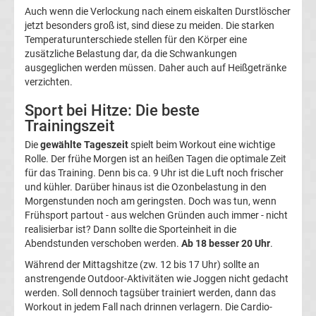
Auch wenn die Verlockung nach einem eiskalten Durstlöscher
DFB-
jetzt besonders groß ist, sind diese zu meiden. Die starken
Temperaturunterschiede stellen für den Körper eine
Pokal
zusätzliche Belastung dar, da die Schwankungen
ausgeglichen werden müssen. Daher auch auf Heißgetränke
Ergebnisse
verzichten.
Sport bei Hitze: Die beste
Champions
Trainingszeit
Die
gewählte Tageszeit
spielt beim Workout eine wichtige
League
Rolle. Der frühe Morgen ist an heißen Tagen die optimale Zeit
für das Training. Denn bis ca. 9 Uhr ist die Luft noch frischer
Tabelle
und kühler. Darüber hinaus ist die Ozonbelastung in den
Morgenstunden noch am geringsten. Doch was tun, wenn
Frühsport partout - aus welchen Gründen auch immer - nicht
Champions
realisierbar ist? Dann sollte die Sporteinheit in die
Abendstunden verschoben werden.
Ab 18 besser 20 Uhr
.
League
Während der Mittagshitze (zw. 12 bis 17 Uhr) sollte an
anstrengende Outdoor-Aktivitäten wie Joggen nicht gedacht
Ergebnisse
werden. Soll dennoch tagsüber trainiert werden, dann das
Workout in jedem Fall nach drinnen verlagern. Die Cardio-