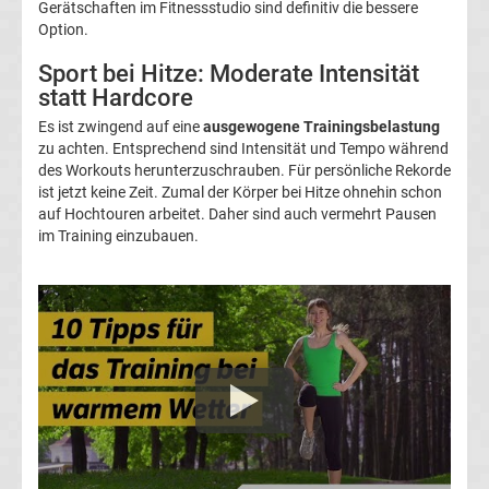
Gerätschaften im Fitnessstudio sind definitiv die bessere
Europa
Option.
League
Sport bei Hitze: Moderate Intensität
statt Hardcore
Tabelle
Es ist zwingend auf eine
ausgewogene Trainingsbelastung
zu achten. Entsprechend sind Intensität und Tempo während
des Workouts herunterzuschrauben. Für persönliche Rekorde
Europa
ist jetzt keine Zeit. Zumal der Körper bei Hitze ohnehin schon
auf Hochtouren arbeitet. Daher sind auch vermehrt Pausen
League
im Training einzubauen.
Ergebnisse
Conference
League
Erg.