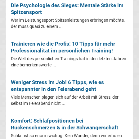
Die Psychologie des Sieges: Mentale Stärke im
Premier
Spitzensport
Wer im Leistungssport Spitzenleistungen erbringen möchte,
League
der muss quasi zu einem ...
Erg.
Trainieren wie die Profis: 10 Tipps für mehr
Professionalität im persönlichen Training!
Premier
Die Welt des persönlichen Trainings hat in den letzten Jahren
eine bemerkenswerte ...
League
Weniger Stress im Job! 6 Tipps, wie es
Tabelle
entspannter in den Feierabend geht
Viele Menschen plagen sich auf der Arbeit mit Stress, der
Frauen
selbst im Feierabend nicht ...
Bundesliga
Komfort: Schlafpositionen bei
Rückenschmerzen & in der Schwangerschaft
Erg.
Schlaf ist so enorm wichtig. Kein Wunder, denn wir erholen