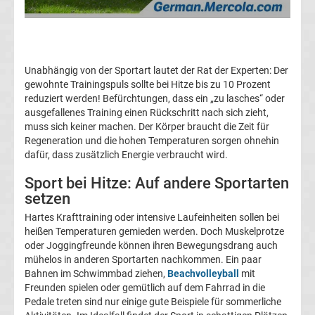
Conference
League
Unabhängig von der Sportart lautet der Rat der Experten: Der
Tabelle
gewohnte Trainingspuls sollte bei Hitze bis zu 10 Prozent
reduziert werden! Befürchtungen, dass ein „zu lasches“ oder
Formel
ausgefallenes Training einen Rückschritt nach sich zieht,
muss sich keiner machen. Der Körper braucht die Zeit für
Regeneration und die hohen Temperaturen sorgen ohnehin
1
dafür, dass zusätzlich Energie verbraucht wird.
Rennkalender
Sport bei Hitze: Auf andere Sportarten
setzen
Transfergerüchte
Hartes Krafttraining oder intensive Laufeinheiten sollen bei
heißen Temperaturen gemieden werden. Doch Muskelprotze
oder Joggingfreunde können ihren Bewegungsdrang auch
WWE
mühelos in anderen Sportarten nachkommen. Ein paar
Bahnen im Schwimmbad ziehen,
Beachvolleyball
mit
News
Freunden spielen oder gemütlich auf dem Fahrrad in die
Pedale treten sind nur einige gute Beispiele für sommerliche