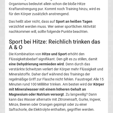
Organismus bedeutet allein schon die bloße Hitze
2.
Kraftanstrengung pur. Kommt noch Training hinzu, wird es
für den Körper zusätzlich anstrengend.
Liga
Das heißt aber nicht, dass auf
Sport an heißen Tagen
verzichtet werden muss. Wer seiner sportlichen Aktivität
Ergebnisse
nachkommen will, sollte folgende Punkte beachten.
Sport bei Hitze: Reichlich trinken das
3.
A & O
Die Kombination von
Hitze und Sport
erhöht den
Liga
Flüssigkeitsbedarf signifikant. Den gilt es zu stillen, damit
eine Dehydrierung vermieden wird
. Denn durch das
Ergebnisse
verstärkte Schwitzen verliert der Körper mehr Flüssigkeit und
Mineralstoffe. Daher darf während des Trainings der
regelmäßige Griff zur Flasche nicht fehlen. Faustregel: Alle 15
3.
Minuten rund 100 Milliliter trinken. Am besten wird der
Körper
mit Mineralwasser mit einem höheren Gehalt an
Liga
Magnesium oder Natrium versorgt
. Zu langweilig? Dann
kann das Wasser alternativ mit Zitronensaft, Gurke, Ingwer,
Tabelle
Minze, Beeren oder Orangen gepimpt oder zu einer
Saftschorle, die Elektrolyte enthalten, gegriffen werden.