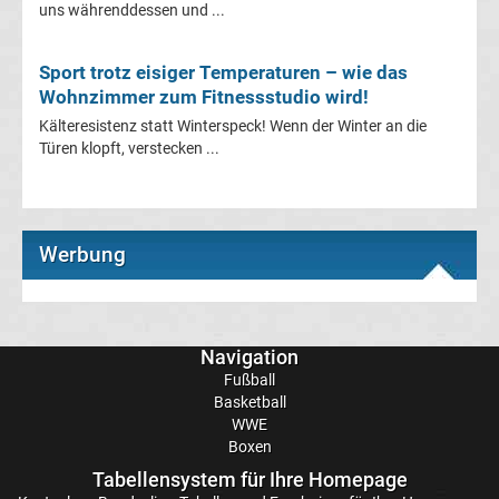
uns währenddessen und ...
Frauen
Sport trotz eisiger Temperaturen – wie das
Bundesliga
Wohnzimmer zum Fitnessstudio wird!
Kälteresistenz statt Winterspeck! Wenn der Winter an die
Tabelle
Türen klopft, verstecken ...
Ligue
1
Werbung
Ergebnisse
Navigation
Ligue
Fußball
Basketball
1
WWE
Boxen
Tabelle
Tabellensystem für Ihre Homepage