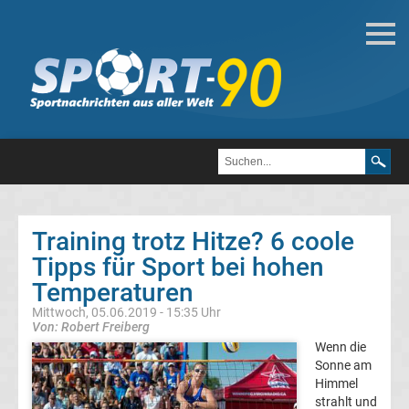
Ratgeber
Ernährungsratgeber
Fit
und
Training trotz Hitze? 6 coole
Gesund
Tipps für Sport bei hohen
Temperaturen
eSports
Mittwoch, 05.06.2019 - 15:35 Uhr
Von: Robert Freiberg
Ratgeber
Wenn die
Sonne am
Ernährungsratgeber
Himmel
strahlt und