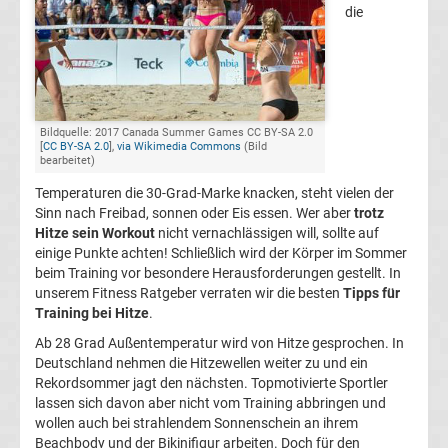
die
Fit
und
Gesund
Bildquelle: 2017 Canada Summer Games CC BY-SA 2.0
[
CC BY-SA 2.0
],
via Wikimedia Commons
(Bild
bearbeitet)
eSports
Temperaturen die 30-Grad-Marke knacken, steht vielen der
Top-
Sinn nach Freibad, sonnen oder Eis essen. Wer aber
trotz
Aktuell
Hitze sein Workout
nicht vernachlässigen will, sollte auf
einige Punkte achten! Schließlich wird der Körper im Sommer
Bundesliga
beim Training vor besondere Herausforderungen gestellt. In
unserem Fitness Ratgeber verraten wir die besten
Tipps für
Training bei Hitze
.
Tabelle
Ab 28 Grad Außentemperatur wird von Hitze gesprochen. In
Deutschland nehmen die Hitzewellen weiter zu und ein
Bundesliga
Rekordsommer jagt den nächsten. Topmotivierte Sportler
lassen sich davon aber nicht vom Training abbringen und
Ergebnisse
wollen auch bei strahlendem Sonnenschein an ihrem
Beachbody und der Bikinifigur arbeiten. Doch für den