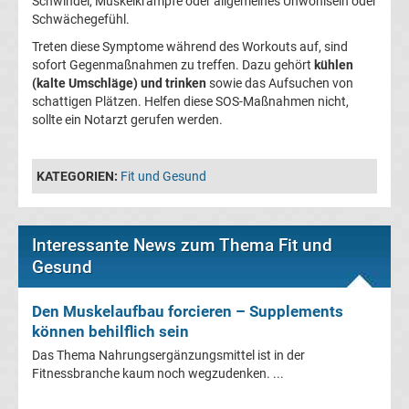
im
Schwindel, Muskelkrämpfe oder allgemeines Unwohlsein oder
Schwächegefühl.
TV
Treten diese Symptome während des Workouts auf, sind
sofort Gegenmaßnahmen zu treffen. Dazu gehört
kühlen
Tabellen
(kalte Umschläge) und trinken
sowie das Aufsuchen von
&
schattigen Plätzen. Helfen diese SOS-Maßnahmen nicht,
Ergebnisse
sollte ein Notarzt gerufen werden.
International:
La
KATEGORIEN:
Fit und Gesund
Liga
Interessante News zum Thema Fit und
Ergebnisse
Gesund
La
Den Muskelaufbau forcieren – Supplements
können behilflich sein
Liga
Das Thema Nahrungsergänzungsmittel ist in der
Fitnessbranche kaum noch wegzudenken. ...
Tabelle