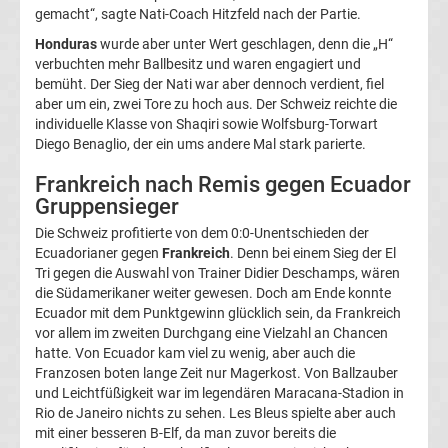
gemacht“, sagte Nati-Coach Hitzfeld nach der Partie.
La
Honduras
wurde aber unter Wert geschlagen, denn die „H“
verbuchten mehr Ballbesitz und waren engagiert und
Liga
bemüht. Der Sieg der Nati war aber dennoch verdient, fiel
aber um ein, zwei Tore zu hoch aus. Der Schweiz reichte die
individuelle Klasse von Shaqiri sowie Wolfsburg-Torwart
Serie
Diego Benaglio, der ein ums andere Mal stark parierte.
A
Frankreich nach Remis gegen Ecuador
Gruppensieger
Türk.
Die Schweiz profitierte von dem 0:0-Unentschieden der
Ecuadorianer gegen
Frankreich
. Denn bei einem Sieg der El
Tri gegen die Auswahl von Trainer Didier Deschamps, wären
Süper
die Südamerikaner weiter gewesen. Doch am Ende konnte
Ecuador mit dem Punktgewinn glücklich sein, da Frankreich
Lig
vor allem im zweiten Durchgang eine Vielzahl an Chancen
hatte. Von Ecuador kam viel zu wenig, aber auch die
Franzosen boten lange Zeit nur Magerkost. Von Ballzauber
Internat.
und Leichtfüßigkeit war im legendären Maracana-Stadion in
Rio de Janeiro nichts zu sehen. Les Bleus spielte aber auch
Fußball
mit einer besseren B-Elf, da man zuvor bereits die