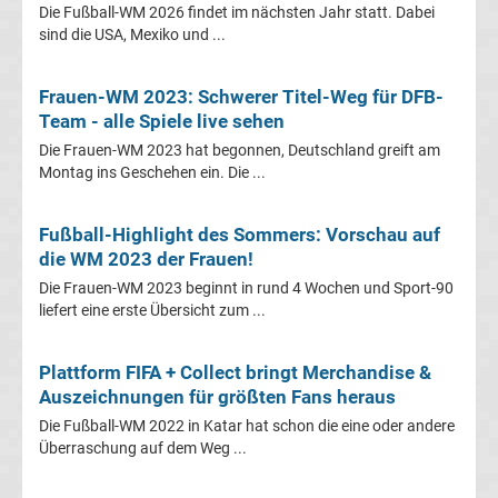
Die Fußball-WM 2026 findet im nächsten Jahr statt. Dabei
sind die USA, Mexiko und ...
Transfergerüchte
Transferticker
Frauen-WM 2023: Schwerer Titel-Weg für DFB-
Team - alle Spiele live sehen
-
Die Frauen-WM 2023 hat begonnen, Deutschland greift am
Montag ins Geschehen ein. Die ...
Meldungen
Fußball-Highlight des Sommers: Vorschau auf
vom
die WM 2023 der Frauen!
Die Frauen-WM 2023 beginnt in rund 4 Wochen und Sport-90
Transfermarkt
liefert eine erste Übersicht zum ...
Trainerentlassungen
Plattform FIFA + Collect bringt Merchandise &
Auszeichnungen für größten Fans heraus
Bundesliga
Die Fußball-WM 2022 in Katar hat schon die eine oder andere
Überraschung auf dem Weg ...
Porträts