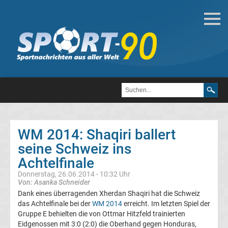
Fußball
Bundesliga
2.
Liga
WM 2014: Shaqiri ballert
3.
seine Schweiz ins
Achtelfinale
Liga
Donnerstag, 26.06.2014 - 10:32 Uhr
Von: Asanka Schneider
DFB-
Dank eines überragenden Xherdan Shaqiri hat die Schweiz
das Achtelfinale bei der
WM 2014
erreicht. Im letzten Spiel der
Gruppe E behielten die von Ottmar Hitzfeld trainierten
Pokal
Eidgenossen mit 3:0 (2:0) die Oberhand gegen Honduras,