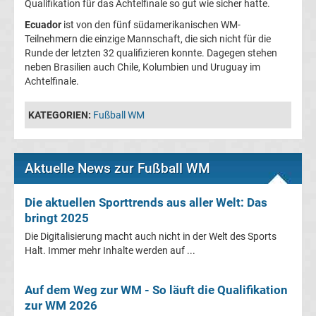
Qualifikation für das Achtelfinale so gut wie sicher hatte.
UEFA
Ecuador
ist von den fünf südamerikanischen WM-
Teilnehmern die einzige Mannschaft, die sich nicht für die
Runde der letzten 32 qualifizieren konnte. Dagegen stehen
Youth
neben Brasilien auch Chile, Kolumbien und Uruguay im
Achtelfinale.
League
KATEGORIEN:
Fußball WM
Fußball
WM
Aktuelle News zur Fußball WM
Fußball
Die aktuellen Sporttrends aus aller Welt: Das
bringt 2025
EM
Die Digitalisierung macht auch nicht in der Welt des Sports
Halt. Immer mehr Inhalte werden auf ...
Frauenfußball
Auf dem Weg zur WM - So läuft die Qualifikation
Amateurfußball
zur WM 2026