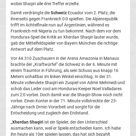
wobei Shaqiri alle drei Treffer erzielte.
Champions
Damit verdrängte die
Schweiz
Ecuador vom 2. Platz, die
ihrerseits gegen Frankreich 0:0 spielten. Die Alpenrepublik
League
trifft im Achtelfinale nun auf Argentinien, während es
Frankreich mit Nigeria zu tun bekommt. Nach dem vor dem
Honduras-Spiel die Kritik an Xherdan Shaqiri lauter wurde,
Europa
gab der Mittelfeldspieler von Bayern München die richtige
Antwort auf dem Platz.
League
Vor 44.310 Zuschauern in der Arena Amazonia in Manaus
brachte der „Kraftwürfel“ die Schweiz in der 6. Minute mit
Europa
einem Traumtor in Führung, als sein Schuss aus knapp 16
Metern unhaltbar im linken Winkel einschlug. In der 31.
Minute vollendete Shaqiri ein Zuspiel von Admir Mehmedi und
Conference
schob das Leder cool am Honduras-Keeper Noel Valladares
zum 2:0 vorbei. Doch damit war die Shaqiri-Show noch nicht
League
vorbei. Einen Konter in der 71. Minute vollstreckte der 23-
Jährige nach Drmic-Vorarbeit und sorgte für die
Entscheidung und zugleich den Endstand.
Premier
„
Xherdan Shaqiri
ist ein Spieler, der den Unterschied
ausmachen kann, weil er Spiele entscheiden kann. Ich habe
League
ihn heute als 10er spielen lassen, das hat sich bezahlt