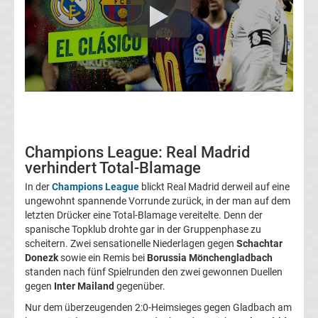
Fußballklubs
La
Liga
Copa
del
Champions League: Real Madrid
Rey
verhindert Total-Blamage
In der
Champions League
blickt Real Madrid derweil auf eine
Siegerliste
ungewohnt spannende Vorrunde zurück, in der man auf dem
letzten Drücker eine Total-Blamage vereitelte. Denn der
spanische Topklub drohte gar in der Gruppenphase zu
La
scheitern. Zwei sensationelle Niederlagen gegen
Schachtar
Donezk
sowie ein Remis bei
Borussia Mönchengladbach
Liga
standen nach fünf Spielrunden den zwei gewonnen Duellen
gegen
Inter Mailand
gegenüber.
Live
Nur dem überzeugenden 2:0-Heimsieges gegen Gladbach am