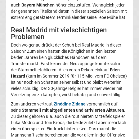
auch
Bayern München
höher einzustufen. Wenngleich jeder
Liga
der genannten Titelkandidaten in dieser speziellen Saison mit
extrem eng getaktetem Terminkalender seine liebe Mühe hat.
Ergebnisse
Real Madrid mit vielschichtigen
Problemen
La
Doch wo genau drückt der Schuh bei Real Madrid in dieser
Saison? Zum einen hatten die Königlichen in den letzten
Liga
beiden Jahren kein glückliches Händchen auf dem
Transfermarkt. Fast keiner der Neuzugänge konnte sich in
Tabelle
der Stammelf etablieren. Allen voran Rekordeinkauf
Eden
Hazard
(kam im Sommer 2019 für 115 Mio. vom FC Chelsea)
Transfergerüchte
ist nur noch ein Schatten seiner selbst und bleibt weiterhin
international
vieles schuldig. Der 30-jährige Belgier hat immer wieder mit
Verletzungen zu kämpfen, wirkt behäbig und schwerfällig.
Transfergerüchte
Zum anderen vertraut
Zinédine Zidane
vornehmlich auf
seine
Stammelf mit altgedienten und arrivierten Akteuren
.
Deutschland
Zu dieser gehören u.a. auch die routinierten Mittelfeldspieler
Luka Modric und Toni Kroos, die beide zuletzt aber mehrfach
einen überspielten Eindruck hinterließen. Das macht die
Transfergerüchte
Mannschaft sehr berechenbar, die vor allem in der Offensive