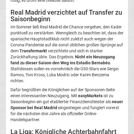
rosig, es droht eine titellose Saison.
La
Real Madrid verzichtet auf Transfer zu
Saisonbeginn
Liga
Im Sommer ließ Real Madrid die Chance vergehen, den Kader
punktuell zu verstärken. Wenngleich zu beachten ist, dass der
Serie
spanische Hauptstadtklub nicht zuletzt auch wegen der
Corona-Pandemie auf die sonst üblichen großen Sprünge auf
dem
Transfermarkt
verzichtete und sich in starker
A
Zurückhaltung übte. Das Ergebnis:
Nicht ein Neuzugang
fand zu dieser Saison den Weg ins Estadio Bernabéu
.
Türk.
Stattdessen sollen es vornehmlich die Ü30-Stars wie Sergio
Ramos, Toni Kross, Luka Modric oder Karim Benzema
richten.
Süper
Dafür begrüßten die Königlichen auf der Sponsoren-Seite
einen interessanten Neuzugang. Mit
easyMarkets
ist zu
Lig
Saisonbeginn ein gut etablierter Finanzdienstleister als
neuer
Sponsor bei Real Madrid
eingestiegen und fungiert vorerst
Internat.
für die nächsten drei Jahre als offizieller Online-
Handelspartner.
Fußball
La Liga: Königliche Achterbahnfahrt