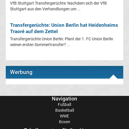
VfB Stuttgart Transfergerüchte: Nachdem sich der VfB
Tabelle
Stuttgart aus den Verhandlungen um ...
DFB-
Transfergerüchte: Union Berlin hat Heidenheims
Traoré auf dem Zettel
Pokal
Transfergerüchte Union Berlin: Plant der 1. FC Union Berlin
seinen ersten Sommertransfer? ...
Ergebnisse
Champions
Werbung
League
Tabelle
Navigation
Fußball
Champions
Basketball
WWE
League
Boxen