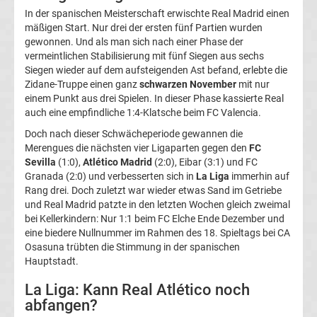
In der spanischen Meisterschaft erwischte Real Madrid einen
UEFA
mäßigen Start. Nur drei der ersten fünf Partien wurden
gewonnen. Und als man sich nach einer Phase der
Youth
vermeintlichen Stabilisierung mit fünf Siegen aus sechs
Siegen wieder auf dem aufsteigenden Ast befand, erlebte die
Zidane-Truppe einen ganz
schwarzen November
mit nur
League
einem Punkt aus drei Spielen. In dieser Phase kassierte Real
auch eine empfindliche 1:4-Klatsche beim FC Valencia.
Fußball
Doch nach dieser Schwächeperiode gewannen die
Merengues die nächsten vier Ligaparten gegen den
FC
WM
Sevilla
(1:0),
Atlético Madrid
(2:0), Eibar (3:1) und FC
Granada (2:0) und verbesserten sich in
La Liga
immerhin auf
Rang drei. Doch zuletzt war wieder etwas Sand im Getriebe
Fußball
und Real Madrid patzte in den letzten Wochen gleich zweimal
bei Kellerkindern: Nur 1:1 beim FC Elche Ende Dezember und
EM
eine biedere Nullnummer im Rahmen des 18. Spieltags bei CA
Osasuna trübten die Stimmung in der spanischen
Hauptstadt.
Frauenfußball
La Liga: Kann Real Atlético noch
abfangen?
Amateurfußball