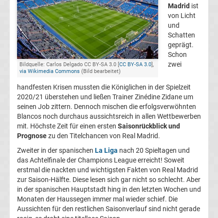
Madrid
ist
Champions
von Licht
und
Schatten
League
geprägt.
Schon
Europa
zwei
Bildquelle: Carlos Delgado CC BY-SA 3.0 [
CC BY-SA 3.0
],
via Wikimedia Commons
(Bild bearbeitet)
League
handfesten Krisen mussten die Königlichen in der Spielzeit
2020/21 überstehen und ließen Trainer Zinédine Zidane um
seinen Job zittern. Dennoch mischen die erfolgsverwöhnten
Europa
Blancos noch durchaus aussichtsreich in allen Wettbewerben
mit. Höchste Zeit für einen ersten
Saisonrückblick und
Conference
Prognose
zu den Titelchancen von Real Madrid.
Zweiter in der spanischen
La Liga
nach 20 Spieltagen und
League
das Achtelfinale der Champions League erreicht! Soweit
erstmal die nackten und wichtigsten Fakten von Real Madrid
zur Saison-Hälfte. Diese lesen sich gar nicht so schlecht. Aber
Premier
in der spanischen Hauptstadt hing in den letzten Wochen und
Monaten der Haussegen immer mal wieder schief. Die
League
Aussichten für den restlichen Saisonverlauf sind nicht gerade