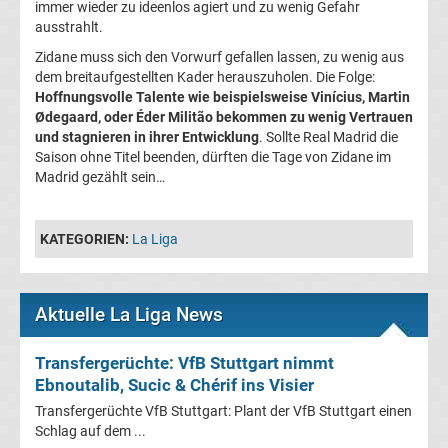
immer wieder zu ideenlos agiert und zu wenig Gefahr
England
ausstrahlt.
Zidane muss sich den Vorwurf gefallen lassen, zu wenig aus
Transfergerüchte
dem breitaufgestellten Kader herauszuholen. Die Folge:
Hoffnungsvolle Talente wie beispielsweise Vinícius, Martin
Ødegaard, oder Éder Militão bekommen zu wenig Vertrauen
Italien
und stagnieren in ihrer Entwicklung
. Sollte Real Madrid die
Saison ohne Titel beenden, dürften die Tage von Zidane im
Transfergerüchte
Madrid gezählt sein…
Spanien
KATEGORIEN:
La Liga
Top-
Aktuell
Aktuelle La Liga News
Bundesliga
Transfergerüchte: VfB Stuttgart nimmt
Tabelle
Ebnoutalib, Sucic & Chérif ins Visier
Transfergerüchte VfB Stuttgart: Plant der VfB Stuttgart einen
Bundesliga
Schlag auf dem ...