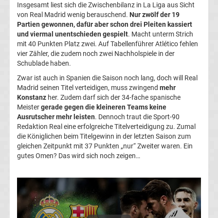
Insgesamt liest sich die Zwischenbilanz in La Liga aus Sicht
von Real Madrid wenig berauschend.
Nur zwölf der 19
Transfergerüchte
Partien gewonnen, dafür aber schon drei Pleiten kassiert
und viermal unentschieden gespielt
. Macht unterm Strich
Transferticker
mit 40 Punkten Platz zwei. Auf Tabellenführer Atlético fehlen
vier Zähler, die zudem noch zwei Nachholspiele in der
Schublade haben.
-
Zwar ist auch in Spanien die Saison noch lang, doch will Real
Madrid seinen Titel verteidigen, muss zwingend
mehr
Meldungen
Konstanz
her. Zudem darf sich der 34-fache spanische
Meister
gerade gegen die kleineren Teams keine
vom
Ausrutscher mehr leisten
. Dennoch traut die Sport-90
Redaktion Real eine erfolgreiche Titelverteidigung zu. Zumal
Transfermarkt
die Königlichen beim Titelgewinn in der letzten Saison zum
gleichen Zeitpunkt mit 37 Punkten „nur“ Zweiter waren. Ein
gutes Omen? Das wird sich noch zeigen…
Trainerentlassungen
Bundesliga
Porträts