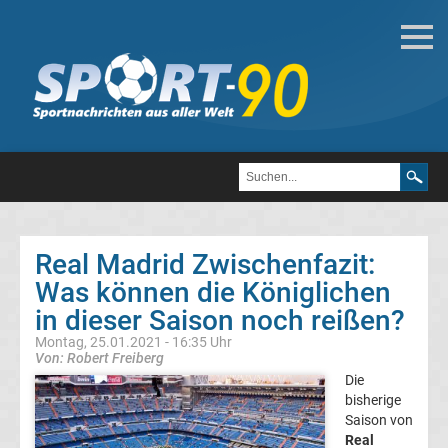
Fußball
Bundesliga
2.
Liga
Real Madrid Zwischenfazit:
3.
Was können die Königlichen
in dieser Saison noch reißen?
Liga
Montag, 25.01.2021 - 16:35 Uhr
Von: Robert Freiberg
DFB-
Die
bisherige
Saison von
Pokal
Real