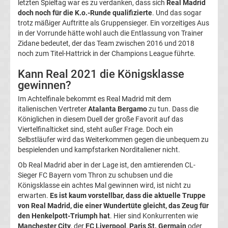
letzten Spieltag war es zu verdanken, dass sich
Real Madrid
Stream
doch noch für die K.o.-Runde qualifizierte
. Und das sogar
trotz mäßiger Auftritte als Gruppensieger. Ein vorzeitiges Aus
in der Vorrunde hätte wohl auch die Entlassung von Trainer
kostenlos
Zidane bedeutet, der das Team zwischen 2016 und 2018
noch zum Titel-Hattrick in der Champions League führte.
La
Kann Real 2021 die Königsklasse
gewinnen?
Liga
Im Achtelfinale bekommt es Real Madrid mit dem
italienischen Vertreter
Atalanta Bergamo
zu tun. Dass die
Meister
Königlichen in diesem Duell der große Favorit auf das
Viertelfinalticket sind, steht außer Frage. Doch ein
Torjägerliste
Selbstläufer wird das Weiterkommen gegen die unbequem zu
bespielenden und kampfstarken Norditaliener nicht.
La
Ob Real Madrid aber in der Lage ist, den amtierenden CL-
Sieger FC Bayern vom Thron zu schubsen und die
Königsklasse ein achtes Mal gewinnen wird, ist nicht zu
Liga
erwarten.
Es ist kaum vorstellbar, dass die aktuelle Truppe
von Real Madrid, die einer Wundertüte gleicht, das Zeug für
La
den Henkelpott-Triumph hat
. Hier sind Konkurrenten wie
Manchester City
, der
FC Liverpool
,
Paris St. Germain
oder