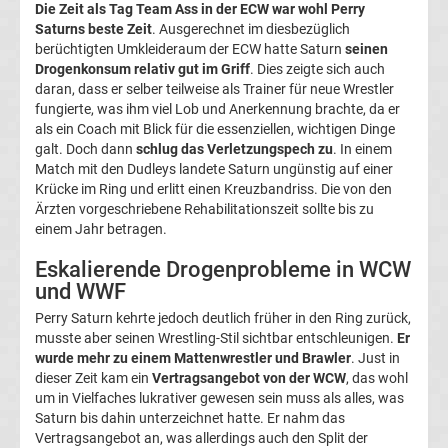
Die Zeit als Tag Team Ass in der ECW war wohl Perry
Ergebnisse
Saturns beste Zeit
. Ausgerechnet im diesbezüglich
berüchtigten Umkleideraum der ECW hatte Saturn
seinen
Conference
Drogenkonsum relativ gut im Griff
. Dies zeigte sich auch
daran, dass er selber teilweise als Trainer für neue Wrestler
fungierte, was ihm viel Lob und Anerkennung brachte, da er
League
als ein Coach mit Blick für die essenziellen, wichtigen Dinge
galt. Doch dann
schlug das Verletzungspech zu
. In einem
Erg.
Match mit den Dudleys landete Saturn ungünstig auf einer
Krücke im Ring und erlitt einen Kreuzbandriss. Die von den
Ärzten vorgeschriebene Rehabilitationszeit sollte bis zu
Conference
einem Jahr betragen.
League
Eskalierende Drogenprobleme in WCW
und WWF
Tabelle
Perry Saturn kehrte jedoch deutlich früher in den Ring zurück,
musste aber seinen Wrestling-Stil sichtbar entschleunigen.
Er
wurde mehr zu einem Mattenwrestler und Brawler
. Just in
Formel
dieser Zeit kam ein
Vertragsangebot von der WCW
, das wohl
um in Vielfaches lukrativer gewesen sein muss als alles, was
1
Saturn bis dahin unterzeichnet hatte. Er nahm das
Vertragsangebot an, was allerdings auch den Split der