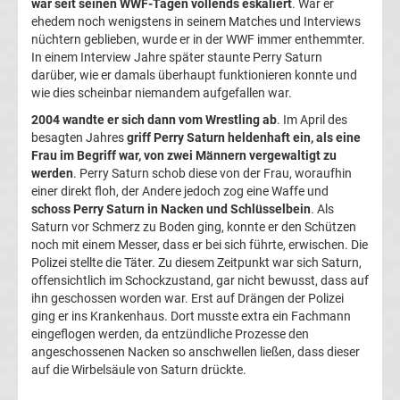
war seit seinen WWF-Tagen vollends eskaliert
. War er
2.
ehedem noch wenigstens in seinem Matches und Interviews
nüchtern geblieben, wurde er in der WWF immer enthemmter.
Liga
In einem Interview Jahre später staunte Perry Saturn
darüber, wie er damals überhaupt funktionieren konnte und
wie dies scheinbar niemandem aufgefallen war.
3.
2004 wandte er sich dann vom Wrestling ab
. Im April des
besagten Jahres
griff Perry Saturn heldenhaft ein, als eine
Liga
Frau im Begriff war, von zwei Männern vergewaltigt zu
werden
. Perry Saturn schob diese von der Frau, woraufhin
DFB-
einer direkt floh, der Andere jedoch zog eine Waffe und
schoss Perry Saturn in Nacken und Schlüsselbein
. Als
Saturn vor Schmerz zu Boden ging, konnte er den Schützen
Pokal
noch mit einem Messer, dass er bei sich führte, erwischen. Die
Polizei stellte die Täter. Zu diesem Zeitpunkt war sich Saturn,
Champions
offensichtlich im Schockzustand, gar nicht bewusst, dass auf
ihn geschossen worden war. Erst auf Drängen der Polizei
ging er ins Krankenhaus. Dort musste extra ein Fachmann
League
eingeflogen werden, da entzündliche Prozesse den
angeschossenen Nacken so anschwellen ließen, dass dieser
Europa
auf die Wirbelsäule von Saturn drückte.