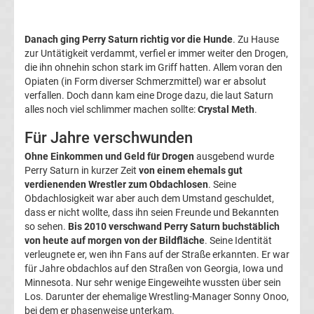
League
Danach ging Perry Saturn richtig vor die Hunde
. Zu Hause
Europa
zur Untätigkeit verdammt, verfiel er immer weiter den Drogen,
die ihn ohnehin schon stark im Griff hatten. Allem voran den
Conference
Opiaten (in Form diverser Schmerzmittel) war er absolut
verfallen. Doch dann kam eine Droge dazu, die laut Saturn
alles noch viel schlimmer machen sollte:
Crystal Meth
.
League
Für Jahre verschwunden
Premier
Ohne Einkommen und Geld für Drogen
ausgebend wurde
Perry Saturn in kurzer Zeit
von einem ehemals gut
League
verdienenden Wrestler zum Obdachlosen
. Seine
Obdachlosigkeit war aber auch dem Umstand geschuldet,
dass er nicht wollte, dass ihn seien Freunde und Bekannten
La
so sehen.
Bis 2010 verschwand Perry Saturn buchstäblich
von heute auf morgen von der Bildfläche
. Seine Identität
Liga
verleugnete er, wen ihn Fans auf der Straße erkannten. Er war
für Jahre obdachlos auf den Straßen von Georgia, Iowa und
Minnesota. Nur sehr wenige Eingeweihte wussten über sein
Serie
Los. Darunter der ehemalige Wrestling-Manager Sonny Onoo,
bei dem er phasenweise unterkam.