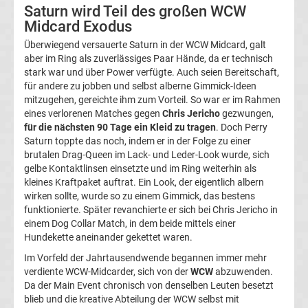
Saturn wird Teil des großen WCW
Midcard Exodus
Ergebnisse
Überwiegend versauerte Saturn in der WCW Midcard, galt
aber im Ring als zuverlässiges Paar Hände, da er technisch
La
stark war und über Power verfügte. Auch seien Bereitschaft,
für andere zu jobben und selbst alberne Gimmick-Ideen
Liga
mitzugehen, gereichte ihm zum Vorteil. So war er im Rahmen
eines verlorenen Matches gegen
Chris Jericho
gezwungen,
Tabelle
für die nächsten 90 Tage ein Kleid zu tragen
. Doch Perry
Saturn toppte das noch, indem er in der Folge zu einer
brutalen Drag-Queen im Lack- und Leder-Look wurde, sich
Premier
gelbe Kontaktlinsen einsetzte und im Ring weiterhin als
kleines Kraftpaket auftrat. Ein Look, der eigentlich albern
League
wirken sollte, wurde so zu einem Gimmick, das bestens
funktionierte. Später revanchierte er sich bei Chris Jericho in
einem Dog Collar Match, in dem beide mittels einer
Erg.
Hundekette aneinander gekettet waren.
Im Vorfeld der Jahrtausendwende begannen immer mehr
Premier
verdiente WCW-Midcarder, sich von der
WCW
abzuwenden.
Da der Main Event chronisch von denselben Leuten besetzt
League
blieb und die kreative Abteilung der WCW selbst mit