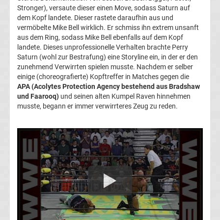
Stronger), versaute dieser einen Move, sodass Saturn auf
Ergebnisse
dem Kopf landete. Dieser rastete daraufhin aus und
vermöbelte Mike Bell wirklich. Er schmiss ihn extrem unsanft
aus dem Ring, sodass Mike Bell ebenfalls auf dem Kopf
Ligue
landete. Dieses unprofessionelle Verhalten brachte Perry
Saturn (wohl zur Bestrafung) eine Storyline ein, in der er den
1
zunehmend Verwirrten spielen musste. Nachdem er selber
einige (choreografierte) Kopftreffer in Matches gegen die
Tabelle
APA (Acolytes Protection Agency bestehend aus Bradshaw
und Faarooq)
und seinen alten Kumpel Raven hinnehmen
musste, begann er immer verwirrteres Zeug zu reden.
Süper
Lig
Ergebnisse
Süper
Lig