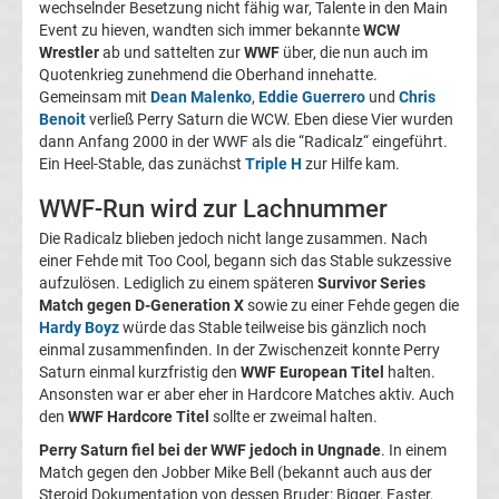
wechselnder Besetzung nicht fähig war, Talente in den Main
Event zu hieven, wandten sich immer bekannte
WCW
Tabelle
Wrestler
ab und sattelten zur
WWF
über, die nun auch im
Quotenkrieg zunehmend die Oberhand innehatte.
Frauen
Gemeinsam mit
Dean Malenko
,
Eddie Guerrero
und
Chris
Benoit
verließ Perry Saturn die WCW. Eben diese Vier wurden
dann Anfang 2000 in der WWF als die “Radicalz“ eingeführt.
Bundesliga
Ein Heel-Stable, das zunächst
Triple H
zur Hilfe kam.
Erg.
WWF-Run wird zur Lachnummer
Die Radicalz blieben jedoch nicht lange zusammen. Nach
Frauen
einer Fehde mit Too Cool, begann sich das Stable sukzessive
aufzulösen. Lediglich zu einem späteren
Survivor Series
Match gegen D-Generation X
sowie zu einer Fehde gegen die
Bundesliga
Hardy Boyz
würde das Stable teilweise bis gänzlich noch
einmal zusammenfinden. In der Zwischenzeit konnte Perry
Tabelle
Saturn einmal kurzfristig den
WWF European Titel
halten.
Ansonsten war er aber eher in Hardcore Matches aktiv. Auch
den
WWF Hardcore Titel
sollte er zweimal halten.
Ligue
Perry Saturn fiel bei der WWF jedoch in Ungnade
. In einem
Match gegen den Jobber Mike Bell (bekannt auch aus der
1
Steroid Dokumentation von dessen Bruder: Bigger, Faster,