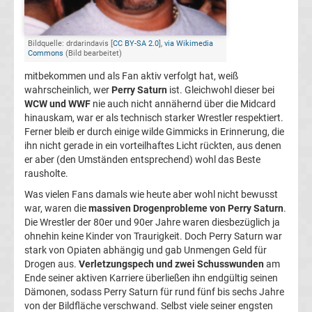
Bundesliga
Bildquelle: drdarindavis [
CC BY-SA 2.0
],
via Wikimedia
Tabelle
Commons
(Bild bearbeitet)
mitbekommen und als Fan aktiv verfolgt hat, weiß
Bundesliga
wahrscheinlich, wer
Perry Saturn
ist. Gleichwohl dieser bei
WCW und WWF
nie auch nicht annähernd über die Midcard
hinauskam, war er als technisch starker Wrestler respektiert.
Ergebnisse
Ferner bleib er durch einige wilde Gimmicks in Erinnerung, die
ihn nicht gerade in ein vorteilhaftes Licht rückten, aus denen
2.
er aber (den Umständen entsprechend) wohl das Beste
rausholte.
Liga
Was vielen Fans damals wie heute aber wohl nicht bewusst
war, waren die
massiven Drogenprobleme von Perry Saturn
.
Die Wrestler der 80er und 90er Jahre waren diesbezüglich ja
Ergebnisse
ohnehin keine Kinder von Traurigkeit. Doch Perry Saturn war
stark von Opiaten abhängig und gab Unmengen Geld für
3.
Drogen aus.
Verletzungspech und zwei Schusswunden
am
Ende seiner aktiven Karriere überließen ihn endgültig seinen
Dämonen, sodass Perry Saturn für rund fünf bis sechs Jahre
Liga
von der Bildfläche verschwand. Selbst viele seiner engsten