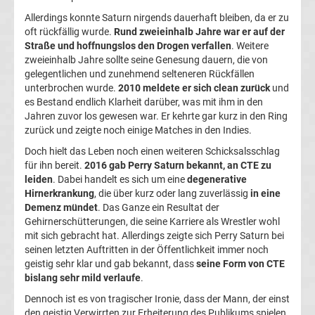
A
Allerdings konnte Saturn nirgends dauerhaft bleiben, da er zu
oft rückfällig wurde.
Rund zweieinhalb Jahre war er auf der
Türk.
Straße und hoffnungslos den Drogen verfallen
. Weitere
zweieinhalb Jahre sollte seine Genesung dauern, die von
gelegentlichen und zunehmend selteneren Rückfällen
Süper
unterbrochen wurde.
2010 meldete er sich clean zurück
und
es Bestand endlich Klarheit darüber, was mit ihm in den
Lig
Jahren zuvor los gewesen war. Er kehrte gar kurz in den Ring
zurück und zeigte noch einige Matches in den Indies.
Internat.
Doch hielt das Leben noch einen weiteren Schicksalsschlag
für ihn bereit.
2016 gab Perry Saturn bekannt, an CTE zu
leiden
. Dabei handelt es sich um eine
degenerative
Fußball
Hirnerkrankung
, die über kurz oder lang zuverlässig
in eine
Demenz mündet
. Das Ganze ein Resultat der
UEFA
Gehirnerschütterungen, die seine Karriere als Wrestler wohl
mit sich gebracht hat. Allerdings zeigte sich Perry Saturn bei
seinen letzten Auftritten in der Öffentlichkeit immer noch
Youth
geistig sehr klar und gab bekannt, dass
seine Form von CTE
bislang sehr mild verlaufe
.
League
Dennoch ist es von tragischer Ironie, dass der Mann, der einst
den geistig Verwirrten zur Erheiterung des Publikums spielen