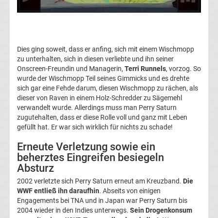
Tabelle
Serie
Dies ging soweit, dass er anfing, sich mit einem Wischmopp
zu unterhalten, sich in diesen verliebte und ihn seiner
A
Onscreen-Freundin und Managerin,
Terri Runnels
, vorzog. So
wurde der Wischmopp Teil seines Gimmicks und es drehte
Ergebnisse
sich gar eine Fehde darum, diesen Wischmopp zu rächen, als
dieser von Raven in einem Holz-Schredder zu Sägemehl
verwandelt wurde. Allerdings muss man Perry Saturn
Serie
zugutehalten, dass er diese Rolle voll und ganz mit Leben
gefüllt hat. Er war sich wirklich für nichts zu schade!
A
Erneute Verletzung sowie ein
beherztes Eingreifen besiegeln
Tabelle
Absturz
Fußball
2002 verletzte sich Perry Saturn erneut am Kreuzband.
Die
WWF entließ ihn daraufhin
. Abseits von einigen
Bundesliga
Engagements bei TNA und in Japan war Perry Saturn bis
2004 wieder in den Indies unterwegs.
Sein Drogenkonsum