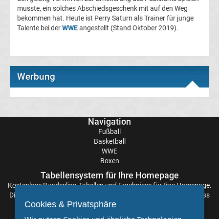
Fußball
musste, ein solches Abschiedsgeschenk mit auf den Weg
bekommen hat. Heute ist Perry Saturn als Trainer für junge
Talente bei der
WWE
angestellt (Stand Oktober 2019).
WM
Fußball
Werbung
EM
Frauenfußball
Navigation
Amateurfußball
Fußball
Basketball
WWE
Transfergerüchte
Boxen
Tabellensystem für Ihre Homepage
Transferticker
Kostenlose
Bundesliga-Tabellen
und Ergebnisse für Ihre Homepage.
Die Aktualisierung der Ergebnisse erfolgt alle paar Minuten, sodass
-
Cookies & Privatsphäre
Sie stets auf dem Laufenden sind. Einfache und schnelle
Einbindung.