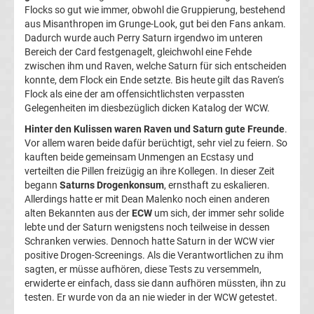
Infos
Flocks so gut wie immer, obwohl die Gruppierung, bestehend
aus Misanthropen im Grunge-Look, gut bei den Fans ankam.
Dadurch wurde auch Perry Saturn irgendwo im unteren
Telekom
Bereich der Card festgenagelt, gleichwohl eine Fehde
zwischen ihm und Raven, welche Saturn für sich entscheiden
Eishockey
konnte, dem Flock ein Ende setzte. Bis heute gilt das Raven‘s
Flock als eine der am offensichtlichsten verpassten
Gelegenheiten im diesbezüglich dicken Katalog der WCW.
live
Hinter den Kulissen waren Raven und Saturn gute Freunde
.
im
Vor allem waren beide dafür berüchtigt, sehr viel zu feiern. So
kauften beide gemeinsam Unmengen an Ecstasy und
verteilten die Pillen freizügig an ihre Kollegen. In dieser Zeit
TV
begann
Saturns Drogenkonsum
, ernsthaft zu eskalieren.
Allerdings hatte er mit Dean Malenko noch einen anderen
Tabellen
alten Bekannten aus der
ECW
um sich, der immer sehr solide
&
lebte und der Saturn wenigstens noch teilweise in dessen
Ergebnisse
International:
Schranken verwies. Dennoch hatte Saturn in der WCW vier
positive Drogen-Screenings. Als die Verantwortlichen zu ihm
sagten, er müsse aufhören, diese Tests zu versemmeln,
La
erwiderte er einfach, dass sie dann aufhören müssten, ihn zu
testen. Er wurde von da an nie wieder in der WCW getestet.
Liga