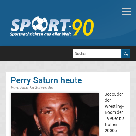
WWE
WWE
Attitude
Ära
Perry Saturn heute
WWE
Von: Asanka Schneider
Jeder, der
Wrestler
den
Wrestling-
Liste
Boom der
1990er bis
Top-
frühen
Aktuell
2000er