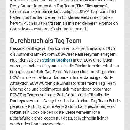
Tabelle
Perry Saturn formten das Tag Team „
The Eliminators
“.
Gemeinsam konnten sie kurzzeitig die USWA Tag Team Titel
halten und tourten weiterhin für kleines Geld in den Indies
Champions
herum. Auch in Japan traten sie in einer kleineren Promotion
(Wrestle Association „R“) als Tag Team auf.
League
Durchbruch als Tag Team
Ergebnisse
Bessere Zahltage sollten kommen, als die Eliminators 1995
die Aufmerksamkeit vom
ECW-Chef Paul Heyman
erregten.
Nachdem sie den
Steiner Brothers
in der ECW unterlegen
Europa
waren, entschloss Heyman sich, die Eliminators dauerhaft zu
engagieren und die Tag Team Division seiner aufsteigenden
League
ECW um diese beiden aufzubauen. In der damaligen
Kult-
Attraktion ECW
wurden die Eliminators dreifache Tag Team
Champions und bekämpften sich mit anderen bekannten
Tabelle
ECW Tag Teams aus jener Zeit. Darunter die Pitbulls, die
Dudleys
sowie die Gangsters. Im Laufe einer Tag Team Fehde
Europa
gegen die Pitbulls wurde Perry Saturn kahl geschoren, was
fortan sein Look bleiben sollte. Diese vermeintliche
Bestrafung diente jedoch nur dazu, sein ohnehin lichter
League
werdendes Haar loszuwerden.