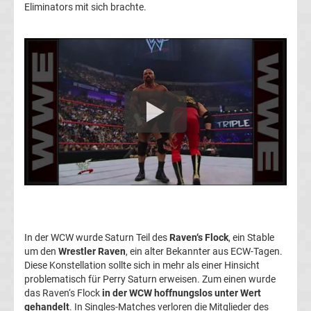
Rennkalender
Eliminators mit sich brachte.
Transfergerüchte
WWE
News
Boxen
News
DAZN
In der WCW wurde Saturn Teil des
Raven‘s Flock
, ein Stable
Programm
um den
Wrestler Raven
, ein alter Bekannter aus ECW-Tagen.
Diese Konstellation sollte sich in mehr als einer Hinsicht
problematisch für Perry Saturn erweisen. Zum einen wurde
&
das Raven‘s Flock
in der WCW hoffnungslos unter Wert
gehandelt
. In Singles-Matches verloren die Mitglieder des