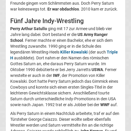
Freunde gingen vom Schlimmsten aus. Doch Perry Saturn
Ergebnisse
war keineswegs tot.
Er war obdachlos
. 2010 kam er zurück.
Fünf Jahre Indy-Wrestling
3.
Perry Arthur Satullo
ging mit 17 zur Armee und blieb vier
Jahre lang dabei. Dort bestand er die
US Army Ranger
Liga
School
. Ferner machte er einen Bachelor, ehe er sich dem
Wrestling zuwandte. 1990 ging er in die Schule des
Tabelle
legendären Wrestling-Heels
Killer Kowalski
(der auch
Triple
H
ausbildete). Dort nahm er den Namen des römischen
Gottes Saturn an, ehe daraus Perry Saturn wurde. Im
DFB-
Oktober 1990 debütierte er bei Jerry Jarretts
USWA
. Ferner
wrestelte er auch in der
IWF
, der Promotion von Killer
Pokal
Kowalski. Dort hatte Perry Saturn jedoch das Gimmick eines
Cowboys und konnte sich einen ersten Singles-Titel in der
Ergebnisse
leichteren Gewichtsklasse sichern. Anschließend tourte
Saturn durch unterschiedliche Indy-Promotions in den USA
sowie nach Japan. 1992 trat er als Jobber bei der
WWF
auf.
Champions
Als Perry Saturn in einem Nachtclub arbeitete, traf er auf den
Türsteher George Caiazzo. Dieser wollte selber ebenfalls
League
Wrestler werden und Saturn vermittelte ihn an die richtige
Adresse. Caiazzo wurde schließlich zu
John Kronus
. Er und