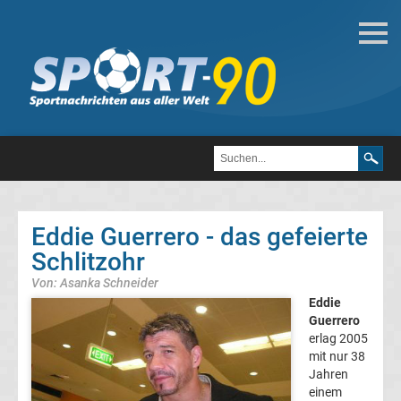
WWE
WWE
Attitude
Ära
Eddie Guerrero - das gefeierte
WWE
Schlitzohr
Von: Asanka Schneider
Wrestler
Eddie
Guerrero
Liste
erlag 2005
mit nur 38
Top-
Jahren
Aktuell
einem