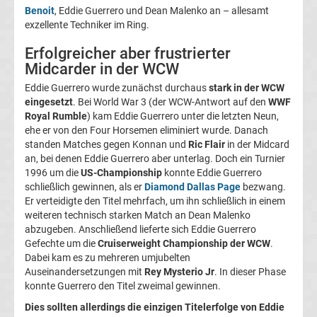
Infos
Benoit
, Eddie Guerrero und Dean Malenko an – allesamt
exzellente Techniker im Ring.
Telekom
Erfolgreicher aber frustrierter
Midcarder in der WCW
Eishockey
Eddie Guerrero wurde zunächst durchaus
stark in der WCW
eingesetzt
. Bei World War 3 (der WCW-Antwort auf den
WWF
live
Royal Rumble
) kam Eddie Guerrero unter die letzten Neun,
ehe er von den Four Horsemen eliminiert wurde. Danach
im
standen Matches gegen Konnan und
Ric Flair
in der Midcard
an, bei denen Eddie Guerrero aber unterlag. Doch ein Turnier
1996 um die
US-Championship
konnte Eddie Guerrero
TV
schließlich gewinnen, als er
Diamond Dallas Page
bezwang.
Er verteidigte den Titel mehrfach, um ihn schließlich in einem
Tabellen
weiteren technisch starken Match an Dean Malenko
&
abzugeben. Anschließend lieferte sich Eddie Guerrero
Ergebnisse
International:
Gefechte um die
Cruiserweight Championship der WCW
.
Dabei kam es zu mehreren umjubelten
Auseinandersetzungen mit
Rey Mysterio Jr
. In dieser Phase
La
konnte Guerrero den Titel zweimal gewinnen.
Dies sollten allerdings die einzigen Titelerfolge von Eddie
Liga