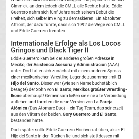
Gimmick, an dem jedoch die CMLL alle Rechte hatte. Eddie
Ergebnisse
Guerrero nahm sich fünf Jahre nach seinem Debüt die
Freiheit, sich selber im Ring zu demaskieren. Ein absoluter
3.
Affront, der dazu führte, dass sich 1992 die Wege von CMLL
und Eddie Guerrero trennten.
Liga
Internationale Erfolge als Los Locos
Gringos und Black Tiger II
Tabelle
Eddie Guerrero kam bei der anderen großen Adresse in
Mexiko, der
Asistencia Asesoría y Administración
(AAA)
DFB-
unter. Dort tat er sich zunächst mit einem anderen Spross
einer mexikanischen Wrestling-Legende zusammen: mit
El
Hijo del Santo
. Dieser war (wie sein Name buchstäblich
Pokal
besagte) der Sohn von
El Santo, Mexikos größter Wrestling-
Ikone
überhaupt! Gemeinsam ließen sie eine alte Verbindung
Ergebnisse
aufleben und formten die neue Version von
La Pareja
Atómica
(Das Atomare Duo) – ein Tag Team, das seinerzeit
aus den Vätern der beiden,
Gory Guerrero
und
El Santo
,
Champions
bestanden hatte.
League
Doch später sollte Eddie Guerrero Hochverrat üben, als er El
Hijo del Santo in den Rücken fiel und sich stattdessen mit