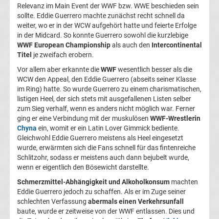
Relevanz im Main Event der WWF bzw. WWE beschieden sein
Ergebnisse
sollte. Eddie Guerrero machte zunächst recht schnell da
weiter, wo er in der WCW aufgehört hatte und feierte Erfolge
in der Midcard. So konnte Guerrero sowohl die kurzlebige
Ligue
WWF European Championship
als auch den
Intercontinental
Titel
je zweifach erobern.
1
Vor allem aber erkannte die
WWF
wesentlich besser als die
WCW den Appeal, den Eddie Guerrero (abseits seiner Klasse
Tabelle
im Ring) hatte. So wurde Guerrero zu einem charismatischen,
listigen Heel, der sich stets mit ausgefallenen Listen selber
zum Sieg verhalf, wenn es anders nicht möglich war. Ferner
Süper
ging er eine Verbindung mit der muskulösen
WWF-Wrestlerin
Chyna
ein, womit er ein Latin Lover Gimmick bediente.
Lig
Gleichwohl Eddie Guerrero meistens als Heel eingesetzt
wurde, erwärmten sich die Fans schnell für das fintenreiche
Schlitzohr, sodass er meistens auch dann bejubelt wurde,
Ergebnisse
wenn er eigentlich den Bösewicht darstellte.
Schmerzmittel-Abhängigkeit und Alkoholkonsum
machten
Süper
Eddie Guerrero jedoch zu schaffen. Als er im Zuge seiner
schlechten Verfassung
abermals einen Verkehrsunfall
Lig
baute, wurde er zeitweise von der WWF entlassen. Dies und