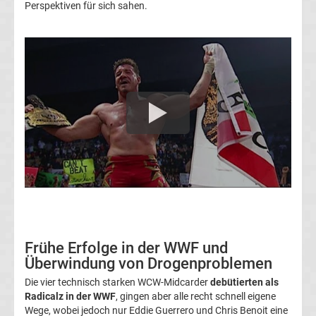
Perspektiven für sich sahen.
Tabelle
Frauen
Bundesliga
Erg.
Frauen
Bundesliga
Tabelle
Frühe Erfolge in der WWF und
Überwindung von Drogenproblemen
Ligue
Die vier technisch starken WCW-Midcarder
debütierten als
Radicalz in der WWF
, gingen aber alle recht schnell eigene
1
Wege, wobei jedoch nur Eddie Guerrero und Chris Benoit eine