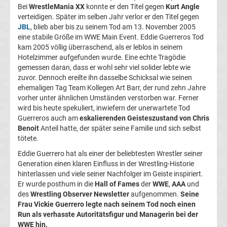
2.
Bei
WrestleMania XX
konnte er den Titel gegen
Kurt Angle
verteidigen. Später im selben Jahr verlor er den Titel gegen
JBL
, blieb aber bis zu seinem Tod am 13. November 2005
Liga
eine stabile Größe im WWE Main Event. Eddie Guerreros Tod
kam 2005 völlig überraschend, als er leblos in seinem
3.
Hotelzimmer aufgefunden wurde. Eine echte Tragödie
gemessen daran, dass er wohl sehr viel solider lebte wie
zuvor. Dennoch ereilte ihn dasselbe Schicksal wie seinen
Liga
ehemaligen Tag Team Kollegen Art Barr, der rund zehn Jahre
vorher unter ähnlichen Umständen verstorben war. Ferner
DFB-
wird bis heute spekuliert, inwiefern der unerwartete Tod
Guerreros auch am
eskalierenden Geisteszustand von Chris
Benoit
Anteil hatte, der später seine Familie und sich selbst
Pokal
tötete.
Eddie Guerrero hat als einer der beliebtesten Wrestler seiner
Champions
Generation einen klaren Einfluss in der Wrestling-Historie
hinterlassen und viele seiner Nachfolger im Geiste inspiriert.
League
Er wurde posthum in die
Hall of Fames
der
WWE
,
AAA
und
des
Wrestling Observer Newsletter
aufgenommen.
Seine
Frau Vickie Guerrero legte nach seinem Tod noch einen
Europa
Run als verhasste Autoritätsfigur und Managerin bei der
WWE hin.