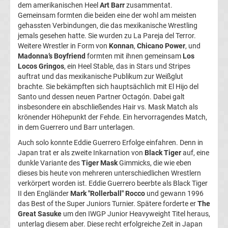
dem amerikanischen Heel
Art Barr
zusammentat.
Tabelle
Gemeinsam formten die beiden eine der wohl am meisten
gehassten Verbindungen, die das mexikanische Wrestling
Champions
jemals gesehen hatte. Sie wurden zu La Pareja del Terror.
Weitere Wrestler in Form von
Konnan
,
Chicano Power
, und
Madonna’s Boyfriend
formten mit ihnen gemeinsam
Los
League
Locos Gringos
, ein Heel Stable, das in Stars und Stripes
auftrat und das mexikanische Publikum zur Weißglut
Ergebnisse
brachte. Sie bekämpften sich hauptsächlich mit El Hijo del
Santo und dessen neuen Partner Octagón. Dabei galt
insbesondere ein abschließendes Hair vs. Mask Match als
Europa
krönender Höhepunkt der Fehde. Ein hervorragendes Match,
in dem Guerrero und Barr unterlagen.
League
Auch solo konnte Eddie Guerrero Erfolge einfahren. Denn in
Japan trat er als zweite Inkarnation von
Black Tiger
auf, eine
Tabelle
dunkle Variante des
Tiger Mask
Gimmicks, die wie eben
dieses bis heute von mehreren unterschiedlichen Wrestlern
verkörpert worden ist. Eddie Guerrero beerbte als Black Tiger
Europa
II den Engländer
Mark "Rollerball" Rocco
und gewann 1996
das Best of the Super Juniors Turnier. Spätere forderte er
The
League
Great Sasuke
um den IWGP Junior Heavyweight Titel heraus,
unterlag diesem aber. Diese recht erfolgreiche Zeit in Japan