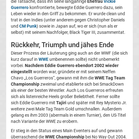
die Tatsache, dass ihn seine langjährige
Ehefrau
Vickie
Guerrero
konfrontierte, bewegte Eddie Guerrero dazu, sein
Tabelle
Leben wieder in den Griff zu bekommen. Er wurde clean und
trat in den Indies (unter anderem gegen Christopher Daniels
Serie
und
CM Punk
) sowie in Japan auf, wo er sich (nun als er
selbst) mit seinem Nachfolger, Black Tiger III, zusammentat.
A
Rückkehr, Triumph und jähes Ende
Dieser Prozess der Läuterung ging auch an der WWF (die sich
Ergebnisse
kurz darauf in
WWE
umbenennen sollte) nicht unbemerkt
vorbei.
Nachdem Eddie Guerrero ebendort 2002 wieder
Serie
eingestellt
worden war, gründete er mit seinem Neffen
Chavo „Los Guerreros“, gewann mit ihm die
WWE Tag Team
Championship
zweimal und etablierte sich bei SmackDown
A
als einer der besten Wrestler. Auch Los Guerreros erfreuten
sich als listenreiche Heels großer Beliebtheit. Ferner sollte
Tabelle
sich Eddie Guerrero mit
Tajiri
und später mit Rey Mysterio Jr.
weitere zwei Male Tag Team Gold umschnallen. Außerdem
Fußball
gelang es ihm 2003 (abermals in einem Turnier), den US-Titel
nach Variante der WWE zu erobern.
Bundesliga
Er stieg in den Status eines Main Eventers auf und gewann
überraschend die
WWE Championship
bei No Way Out 2004.