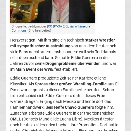
Bundesliga
Tabelle
Bildquelle: paddynapper [
CC BY-SA 2.0
],
via Wikimedia
Commons
(Bild bearbeitet)
Bundesliga
Herzversagen. Mit ihm ging ein technisch
starker Wrestler
mit sympathischer Ausstrahlung
von uns, dem heute noch
Ergebnisse
viele Fans nachtrauern. Insbesondere weil sein Tod damals
sehr überraschend kam. So hatte Eddie Guerrero in den
Jahren zuvor seine
Drogenprobleme überwunden
und war
2.
im
Main Event der WWE
fest etabliert.
Eddie Guerrero produzierte Zeit seiner Karriere etliche
Liga
Klassiker. Als
Spross einer großen Wrestling-Familie
aus El
Paso war er quasi zu diesem Familienerbe berufen. Schon
Ergebnisse
früh entschied sich Eddie Guerrero dafür, dieses Erbe
weiterzutragen. Er ging nach Mexiko und lernte dort das
Familienhandwerk. Sein Neffe
Chavo Guerrero
folgte ihm.
3.
Zunächst arbeitete Eddie Guerrero in der traditionsreichen
CMLL
(Consejo Mundial de Lucha Libre), Mexikos ältester
Liga
noch heute existierenden Lucha Libre Promotion. Dort hatte
er das Gimmick des Mascara Magica. Ein populäres Masken-