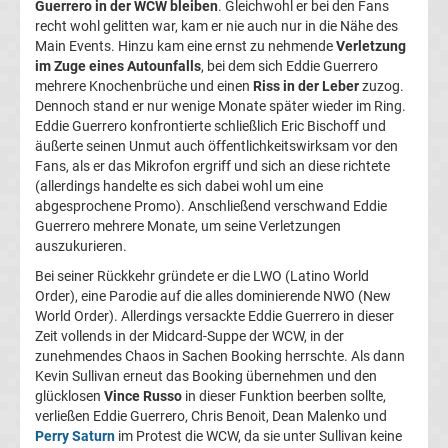
Guerrero in der WCW bleiben
. Gleichwohl er bei den Fans
recht wohl gelitten war, kam er nie auch nur in die Nähe des
Ergebnisse
Main Events. Hinzu kam eine ernst zu nehmende
Verletzung
im Zuge eines Autounfalls
, bei dem sich Eddie Guerrero
mehrere Knochenbrüche und einen
Riss in der Leber
zuzog.
La
Dennoch stand er nur wenige Monate später wieder im Ring.
Eddie Guerrero konfrontierte schließlich Eric Bischoff und
Liga
äußerte seinen Unmut auch öffentlichkeitswirksam vor den
Fans, als er das Mikrofon ergriff und sich an diese richtete
Tabelle
(allerdings handelte es sich dabei wohl um eine
abgesprochene Promo). Anschließend verschwand Eddie
Guerrero mehrere Monate, um seine Verletzungen
Premier
auszukurieren.
Bei seiner Rückkehr gründete er die LWO (Latino World
League
Order), eine Parodie auf die alles dominierende NWO (New
World Order). Allerdings versackte Eddie Guerrero in dieser
Erg.
Zeit vollends in der Midcard-Suppe der WCW, in der
zunehmendes Chaos in Sachen Booking herrschte. Als dann
Kevin Sullivan erneut das Booking übernehmen und den
Premier
glücklosen
Vince Russo
in dieser Funktion beerben sollte,
verließen Eddie Guerrero, Chris Benoit, Dean Malenko und
League
Perry Saturn
im Protest die WCW, da sie unter Sullivan keine