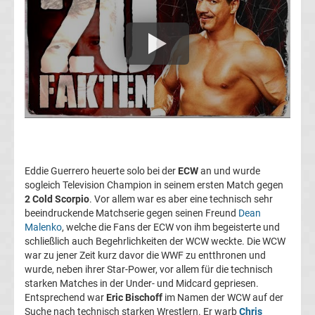
Rennkalender
Transfergerüchte
WWE
News
Boxen
Eddie Guerrero heuerte solo bei der
ECW
an und wurde
News
sogleich Television Champion in seinem ersten Match gegen
2 Cold Scorpio
. Vor allem war es aber eine technisch sehr
beeindruckende Matchserie gegen seinen Freund
Dean
DAZN
Malenko
, welche die Fans der ECW von ihm begeisterte und
schließlich auch Begehrlichkeiten der WCW weckte. Die WCW
Programm
war zu jener Zeit kurz davor die WWF zu entthronen und
wurde, neben ihrer Star-Power, vor allem für die technisch
starken Matches in der Under- und Midcard gepriesen.
&
Entsprechend war
Eric Bischoff
im Namen der WCW auf der
Suche nach technisch starken Wrestlern. Er warb
Chris