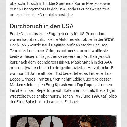
überschnitt sich mit Eddie Guerreros Run in Mexiko sowie
Ergebnisse
ersten Engagements in den USA, sodass er zeitweise zwei
unterschiedliche Gimmicks ausfüllte.
Conference
Durchbruch in den USA
League
Eddie Guerreros erste Engagements für US-Promotions
waren hauptsächlich kleine Matches als Jobber in der
WCW
.
Doch 1995 wurde
Paul Heyman
auf das starke Heel Tag
Erg.
Team der Los Locos Gringos aufmerksam und wollte sie
beide anheuern. Tragischerweise verstarb Art Barr jedoch
Conference
kurz nach dem legendären Hair vs. Mask Match in der AAA
an einer (wahrscheinlich) drogeninduzierten Herzattacke. Er
war nur 28 Jahre alt. Sein Tod bedeutete das Ende der Los
League
Locos Gringos. Ihm zu Ehren nahm Eddie Guerrero dessen
Markenzeichen, den
Frog Splash vom Top Rope
, als neuen
Tabelle
Finisher in sein Repertoire auf. Sofern er nicht als Black Tiger
wrestelte (was er aber nur zwischen 1993 und 1996 tat) blieb
der Frog Splash von da an sein Finisher.
Formel
1