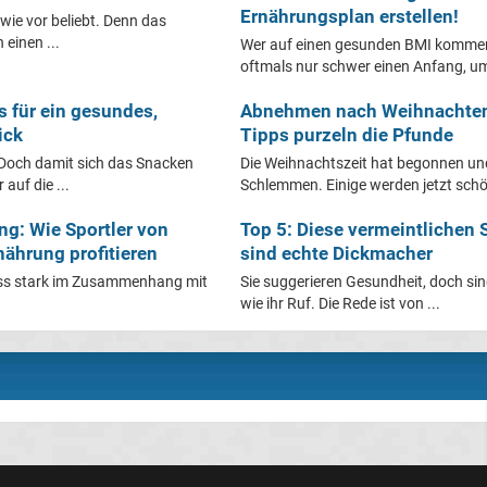
Ernährungsplan erstellen!
wie vor beliebt. Denn das
einen ...
Wer auf einen gesunden BMI kommen
oftmals nur schwer einen Anfang, um
s für ein gesundes,
Abnehmen nach Weihnachten:
ick
Tipps purzeln die Pfunde
 Doch damit sich das Snacken
Die Weihnachtszeit hat begonnen un
 auf die ...
Schlemmen. Einige werden jetzt schön
g: Wie Sportler von
Top 5: Diese vermeintlichen
nährung profitieren
sind echte Dickmacher
ness stark im Zusammenhang mit
Sie suggerieren Gesundheit, doch sin
wie ihr Ruf. Die Rede ist von ...