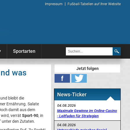
Impressum
Fußball-Tabellen auf Ihrer Website
y
Sportarten
Jetzt folgen
und was
News-Ticker
und bleibt die
rmer Ernährung. Salate
04.08.2026
 Doch damit aus dem
Maximale Gewinne im Online-Casino
 wird, verrät
Sport-90
, in
- Leitfaden für Strategien
“ unter den Zutaten.
04.08.2026