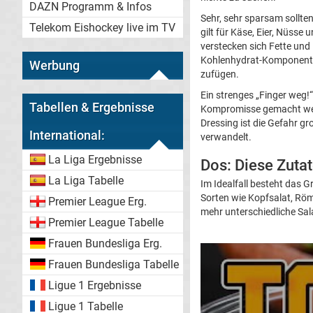
DAZN Programm & Infos
Sehr, sehr sparsam sollte
Telekom Eishockey live im TV
gilt für Käse, Eier, Nüsse
verstecken sich Fette und 
Kohlenhydrat-Komponente 
Werbung
zufügen.
Ein strenges „Finger weg!“ 
Tabellen & Ergebnisse
Kompromisse gemacht wer
Dressing ist die Gefahr gr
International:
verwandelt.
La Liga Ergebnisse
Dos: Diese Zuta
La Liga Tabelle
Im Idealfall besteht das 
Sorten wie Kopfsalat, Römi
Premier League Erg.
mehr unterschiedliche Sa
Premier League Tabelle
Frauen Bundesliga Erg.
Frauen Bundesliga Tabelle
Ligue 1 Ergebnisse
Ligue 1 Tabelle