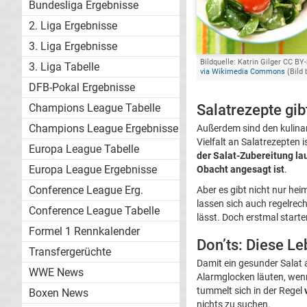
Bundesliga Ergebnisse
2. Liga Ergebnisse
3. Liga Ergebnisse
Bildquelle: Katrin Gilger CC BY-
3. Liga Tabelle
via Wikimedia Commons
(Bild 
DFB-Pokal Ergebnisse
Champions League Tabelle
Salatrezepte gi
Champions League Ergebnisse
Außerdem sind den kulinar
Vielfalt an Salatrezepten
Europa League Tabelle
der Salat-Zubereitung la
Europa League Ergebnisse
Obacht angesagt ist
.
Conference League Erg.
Aber es gibt nicht nur hei
lassen sich auch regelrec
Conference League Tabelle
lässt. Doch erstmal starte
Formel 1 Rennkalender
Don’ts: Diese L
Transfergerüchte
Damit ein gesunder Salat 
WWE News
Alarmglocken läuten, wen
tummelt sich in der Regel
Boxen News
nichts zu suchen.