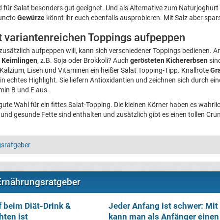
d für Salat besonders gut geeignet. Und als Alternative zum Naturjoghurt 
puncto
Gewürze
könnt ihr euch ebenfalls ausprobieren. Mit Salz aber sp
it variantenreichen Toppings aufpeppen
zusätzlich aufpeppen will, kann sich verschiedener Toppings bedienen. A
 Keimlingen
, z.B. Soja oder Brokkoli? Auch
gerösteten Kichererbsen
sin
 Kalzium, Eisen und Vitaminen ein heißer Salat Topping-Tipp. Knallrote
Gr
ein echtes Highlight. Sie liefern Antioxidantien und zeichnen sich durch e
min B und E aus.
 gute Wahl für ein fittes Salat-Topping. Die kleinen Körner haben es wahrlich
m und gesunde Fette sind enthalten und zusätzlich gibt es einen tollen Cru
sratgeber
Ernährungsratgeber
 beim Diät-Drink &
Jeder Anfang ist schwer: Mit
ten ist
kann man als Anfänger einen