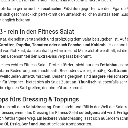
r jeden Salat. Hier kann nach Herzenslust experimentiert werden.
Note kann gerne auch zu
exotischen Früchten
gegriffen werden. Egal ob
 sich geschmacklich perfekt mit den unterschiedlichen Blattsalaten. Zusä
nlänglich bekannt.
 - rein in den Fitness Salat
Zutat, die selbstverständlich und großzügig dem Salat beizugeben ist. Auf 
Karotten, Paprika, Tomaten oder auch Fenchel und Kohlrabi
. Hier kann 
il von Rohkost, das reichhaltig Vitamine und Mineralstoffe enthält, ist di
hten Lebensmittel den
Extra-Biss
verpasst bekommt.
 einen echten Fitness-Salat. Protein fördert nicht nur den
Fettabbau
, son
tarer Bedeutung und macht satt. Besonders wer regelmäßig
Krafttraini
iweißquellen unterzumischen. Bestens geeignet sind
magere Fleischsort
m für Veganer - bietet sich als Salat-Zutat an.
Thunfisch
ist ebenfalls sehr
im eigenen Saft greifen, der ohne Öl auskommt.
ipps fürs Dressing & Toppings
ir uns mit dem
Salatdressing
. Damit steht und fällt in der Welt der Salatr
r besser, wenn das Dressing für Fitness-Salat
selbstgemacht
wird. Fertig
 fetthaltigere Weg. Ein leckeres Salatdressing lässt sich außerdem schnel
twa
Öl, Essig, Senf und Jogurt
beliebte Komponenten.