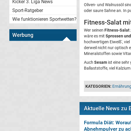
Kicker 3. Liga News
Oliven- und Walnussöl sin
Sport-Ratgeber
oder saure Sahne an. In 
Wie funktionieren Sportwetten?
Fitness-Salat m
Wer seinen
Fitness-Salat
Werbung
wäre es mit
Sprossen und
hochwertigen Eiweiß‘, viel
derweil nicht nur optisch 
Mineralstoffen sowie Vita
Auch
Sesam
ist eine sehr
Ballaststoffe, viel Kalziu
KATEGORIEN:
Ernährung
Aktuelle News zu 
Formula Diät: Worauf
Abnehmpulver zu ach