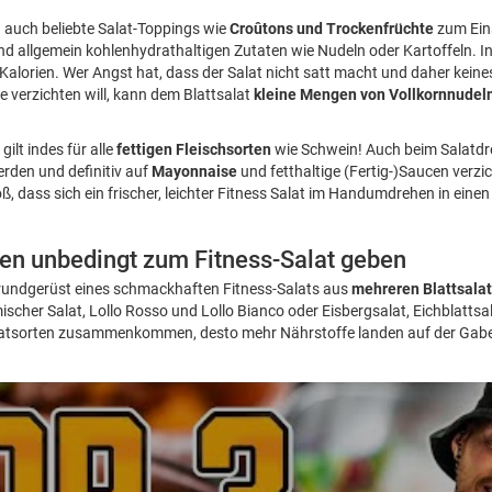
n auch beliebte Salat-Toppings wie
Croûtons und Trockenfrüchte
zum Ein
 und allgemein kohlenhydrathaltigen Zutaten wie Nudeln oder Kartoffeln. In
Kalorien. Wer Angst hat, dass der Salat nicht satt macht und daher keines
verzichten will, kann dem Blattsalat
kleine Mengen von Vollkornnudeln,
gilt indes für alle
fettigen Fleischsorten
wie Schwein! Auch beim Salatdre
den und definitiv auf
Mayonnaise
und fetthaltige (Fertig-)Saucen verz
oß, dass sich ein frischer, leichter Fitness Salat im Handumdrehen in ei
ten unbedingt zum Fitness-Salat geben
Grundgerüst eines schmackhaften Fitness-Salats aus
mehreren Blattsala
scher Salat, Lollo Rosso und Lollo Bianco oder Eisbergsalat, Eichblattsa
latsorten zusammenkommen, desto mehr Nährstoffe landen auf der Gabe