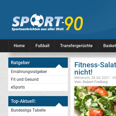
Home
Fußball
Transfergerüchte
Basket
Ratgeber
Fitness-Sal
nicht!
Ernährungsratgeber
Mittwoch, 28.04.2021 - 0
Fit und Gesund
Von: Robert Freiberg
eSports
Top-Aktuell:
Bundesliga Tabelle