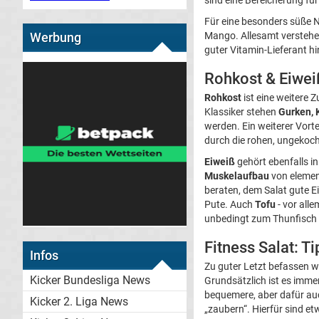
sind eine Bereicherung fü
Für eine besonders süße 
Werbung
Mango. Allesamt verstehen
guter Vitamin-Lieferant hi
Rohkost & Eiweiß
Rohkost
ist eine weitere 
Klassiker stehen
Gurken, 
werden. Ein weiterer Vorte
durch die rohen, ungekoc
Eiweiß
gehört ebenfalls in
Muskelaufbau
von elemen
beraten, dem Salat gute E
Pute. Auch
Tofu
- vor alle
unbedingt zum Thunfisch 
Fitness Salat: T
Infos
Zu guter Letzt befassen w
Kicker Bundesliga News
Grundsätzlich ist es imme
bequemere, aber dafür auch
Kicker 2. Liga News
„zaubern“. Hierfür sind e