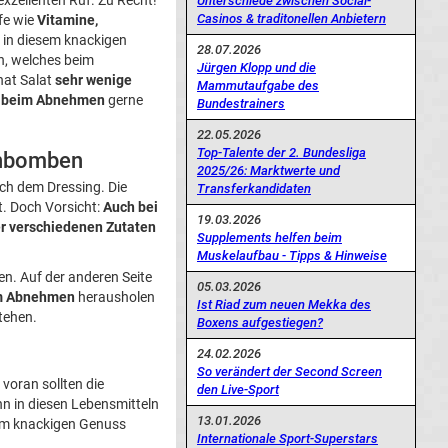
exzellenten Ruf. Zu Recht!
Unterschiede zwischen Social-
Casinos & traditonellen Anbietern
fe wie
Vitamine,
t in diesem knackigen
28.07.2026
n, welches beim
Jürgen Klopp und die
 hat Salat
sehr wenige
Mammutaufgabe des
t beim Abnehmen
gerne
Bundestrainers
22.05.2026
Top-Talente der 2. Bundesliga
ienbomben
2025/26: Marktwerte und
uch dem Dressing. Die
Transferkandidaten
t. Doch Vorsicht:
Auch bei
19.03.2026
er verschiedenen Zutaten
Supplements helfen beim
Muskelaufbau - Tipps & Hinweise
en. Auf der anderen Seite
05.03.2026
m Abnehmen
herausholen
Ist Riad zum neuen Mekka des
stehen.
Boxens aufgestiegen?
24.02.2026
So verändert der Second Screen
voran sollten die
den Live-Sport
nn in diesen Lebensmitteln
13.01.2026
beim knackigen Genuss
Internationale Sport-Superstars