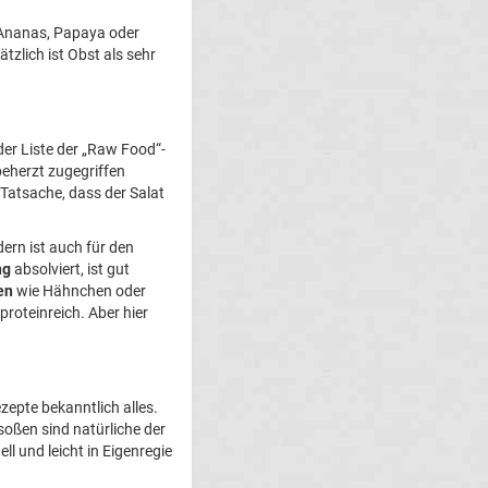
 Ananas, Papaya oder
tzlich ist Obst als sehr
der Liste der „Raw Food“-
beherzt zugegriffen
e Tatsache, dass der Salat
dern ist auch für den
ng
absolviert, ist gut
en
wie Hähnchen oder
 proteinreich. Aber hier
ezepte bekanntlich alles.
soßen sind natürliche der
l und leicht in Eigenregie