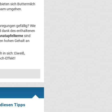
bieten sich Buttermilch
arsam umgehen.
nregungen gefällig? Wie
d dank des enthaltenen
anatapfelkerne
sind
inen hohen Gehalt an
 in sich: Eiweiß,
nch-Effekt!
 diesen Tipps