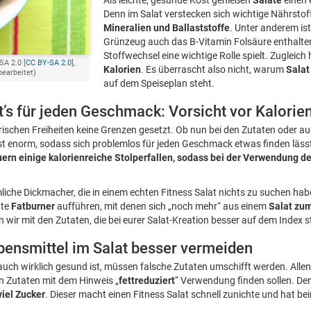
Als leichte, gesunde Kost genießen
Salate
einen 
Denn im Salat verstecken sich wichtige Nährstof
Mineralien und Ballaststoffe
. Unter anderem is
Grünzeug auch das B-Vitamin Folsäure enthalte
Stoffwechsel eine wichtige Rolle spielt. Zugleich
SA 2.0 [
CC BY-SA 2.0
],
Kalorien
. Es überrascht also nicht, warum
Sala
bearbeitet)
auf dem Speiseplan steht.
bt’s für jeden Geschmack: Vorsicht vor Kalor
ischen Freiheiten keine Grenzen gesetzt. Ob nun bei den Zutaten oder a
 ist enorm, sodass sich problemlos für jeden Geschmack etwas finden läss
uern einige kalorienreiche Stolperfallen, sodass bei der Verwendung d
mliche Dickmacher, die in einem echten Fitness Salat nichts zu suchen hab
hte
Fatburner
aufführen, mit denen sich „noch mehr“ aus einem
Salat zu
n wir mit den Zutaten, die bei eurer Salat-Kreation besser auf dem Index 
ebensmittel im Salat besser vermeiden
auch wirklich gesund ist, müssen falsche Zutaten umschifft werden. Allen 
n Zutaten mit dem Hinweis „
fettreduziert
“ Verwendung finden sollen. De
viel Zucker
. Dieser macht einen Fitness Salat schnell zunichte und hat 