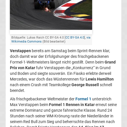
1
Weltmeister
F1
Bildquelle: Lukas Raich CC BY-SA 4.0 [
CC BY-SA 4.0
],
via
Wikimedia Commons
(Bild bearbeitet)
Live
Verstappen
bereits am Samstag beim Sprint-Rennen klar,
doch damit war der Erfolgshunger des frischgebackenen
Formel-1-Weltmeisters längst nicht gestillt. Denn beim
Grand
Ticker
Prix von Katar
fuhr Verstappen die „Konkurrenz“ in Grund
und Boden und siegte souverän. Ein Fiasko erlebte derweil
Formel
Mercedes, war doch das Wüstenrennen für
Lewis Hamilton
nach einem Crash mit Teamkollege
George Russell
schnell
beendet.
1
Als frischgebackener Weltmeister der
Formel 1
unterstrich
Max Verstappen beim
Formel 1 Rennen in Katar
erneut seine
heute
extreme Dominanz und ganze fahrerische Klasse. Rund 24
Stunden nach seiner WM-Krönung raste der Niederländer in
Ergebnisse
seinem Red Bull zum Sieg und beherrschte das Rennen nach