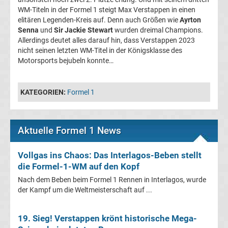
&
WM-Titeln in der Formel 1 steigt Max Verstappen in einen
elitären Legenden-Kreis auf. Denn auch Größen wie
Ayrton
Senna
und
Sir Jackie Stewart
wurden dreimal Champions.
Infos
Allerdings deutet alles darauf hin, dass Verstappen 2023
nicht seinen letzten WM-Titel in der Königsklasse des
Telekom
Motorsports bejubeln konnte…
Eishockey
KATEGORIEN:
Formel 1
live
Aktuelle Formel 1 News
im
Vollgas ins Chaos: Das Interlagos-Beben stellt
TV
die Formel-1-WM auf den Kopf
Tabellen
Nach dem Beben beim Formel 1 Rennen in Interlagos, wurde
&
der Kampf um die Weltmeisterschaft auf ...
Ergebnisse
International:
19. Sieg! Verstappen krönt historische Mega-
La