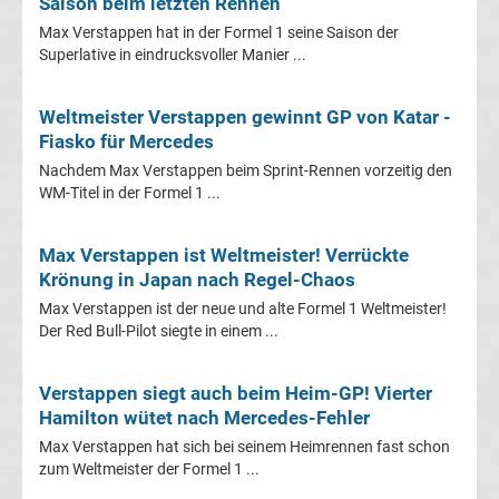
Saison beim letzten Rennen
Max Verstappen hat in der Formel 1 seine Saison der
Liga
Superlative in eindrucksvoller Manier ...
Ergebnisse
Weltmeister Verstappen gewinnt GP von Katar -
Fiasko für Mercedes
La
Nachdem Max Verstappen beim Sprint-Rennen vorzeitig den
WM-Titel in der Formel 1 ...
Liga
Max Verstappen ist Weltmeister! Verrückte
Tabelle
Krönung in Japan nach Regel-Chaos
Max Verstappen ist der neue und alte Formel 1 Weltmeister!
Premier
Der Red Bull-Pilot siegte in einem ...
League
Verstappen siegt auch beim Heim-GP! Vierter
Hamilton wütet nach Mercedes-Fehler
Erg.
Max Verstappen hat sich bei seinem Heimrennen fast schon
zum Weltmeister der Formel 1 ...
Premier