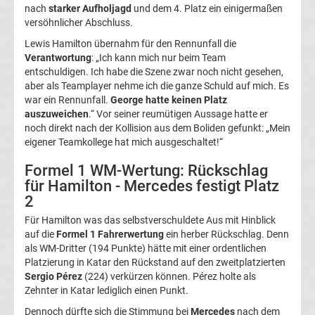
nach
starker Aufholjagd
und dem 4. Platz ein einigermaßen
League
versöhnlicher Abschluss.
Lewis Hamilton übernahm für den Rennunfall die
Tabelle
Verantwortung
: „Ich kann mich nur beim Team
entschuldigen. Ich habe die Szene zwar noch nicht gesehen,
Champions
aber als Teamplayer nehme ich die ganze Schuld auf mich. Es
war ein Rennunfall.
George hatte keinen Platz
auszuweichen
.“ Vor seiner reumütigen Aussage hatte er
League
noch direkt nach der Kollision aus dem Boliden gefunkt: „Mein
eigener Teamkollege hat mich ausgeschaltet!“
Ergebnisse
Formel 1 WM-Wertung: Rückschlag
für Hamilton - Mercedes festigt Platz
Europa
2
Für Hamilton was das selbstverschuldete Aus mit Hinblick
League
auf die
Formel 1 Fahrerwertung
ein herber Rückschlag. Denn
als WM-Dritter (194 Punkte) hätte mit einer ordentlichen
Tabelle
Platzierung in Katar den Rückstand auf den zweitplatzierten
Sergio Pérez
(224) verkürzen können. Pérez holte als
Zehnter in Katar lediglich einen Punkt.
Europa
Dennoch dürfte sich die Stimmung bei
Mercedes
nach dem