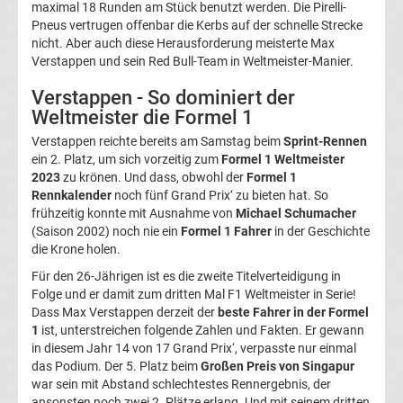
maximal 18 Runden am Stück benutzt werden. Die Pirelli-
1
Pneus vertrugen offenbar die Kerbs auf der schnelle Strecke
nicht. Aber auch diese Herausforderung meisterte Max
Rennkalender
Verstappen und sein Red Bull-Team in Weltmeister-Manier.
Verstappen - So dominiert der
Transfergerüchte
Weltmeister die Formel 1
Verstappen reichte bereits am Samstag beim
Sprint-Rennen
WWE
ein 2. Platz, um sich vorzeitig zum
Formel 1 Weltmeister
2023
zu krönen. Und dass, obwohl der
Formel 1
News
Rennkalender
noch fünf Grand Prix‘ zu bieten hat. So
frühzeitig konnte mit Ausnahme von
Michael Schumacher
(Saison 2002) noch nie ein
Formel 1 Fahrer
in der Geschichte
Boxen
die Krone holen.
Für den 26-Jährigen ist es die zweite Titelverteidigung in
News
Folge und er damit zum dritten Mal F1 Weltmeister in Serie!
Dass Max Verstappen derzeit der
beste Fahrer in der Formel
DAZN
1
ist, unterstreichen folgende Zahlen und Fakten. Er gewann
in diesem Jahr 14 von 17 Grand Prix‘, verpasste nur einmal
das Podium. Der 5. Platz beim
Großen Preis von Singapur
Programm
war sein mit Abstand schlechtestes Rennergebnis, der
ansonsten noch zwei 2. Plätze erlang. Und mit seinem dritten