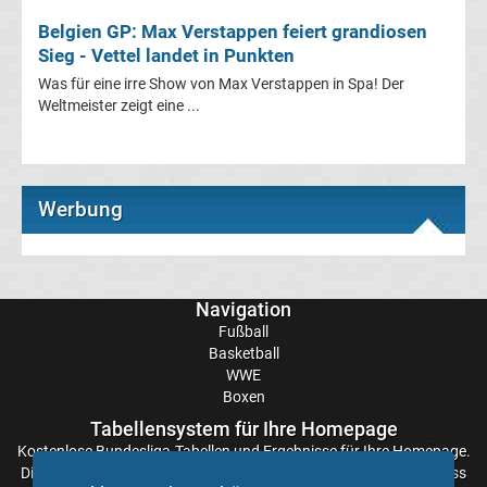
Belgien GP: Max Verstappen feiert grandiosen
League
Sieg - Vettel landet in Punkten
Was für eine irre Show von Max Verstappen in Spa! Der
Tabelle
Weltmeister zeigt eine ...
Frauen
Bundesliga
Werbung
Erg.
Navigation
Frauen
Fußball
Basketball
Bundesliga
WWE
Boxen
Tabelle
Tabellensystem für Ihre Homepage
Kostenlose
Bundesliga-Tabellen
und Ergebnisse für Ihre Homepage.
Ligue
Die Aktualisierung der Ergebnisse erfolgt alle paar Minuten, sodass