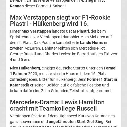
Belieben. Damit feierte Verstappen den
14. Sieg im 17.
Top-
Rennen
dieser Formel-1-Saison!
Aktuell
Max Verstappen siegt vor F1-Rookie
Bundesliga
Piastri - Hülkenberg wird 16.
Hinter
Max Verstappen
landete
Oscar Piastri
, der beim
Tabelle
Sprintrennen vor Verstappen triumphierte, im McLaren auf
dem 2. Platz. Das Podium komplettierte
Lando Norris
im
zweiten McLaren. Dahinter reihten sich Mercedes-Pilot
Bundesliga
George Russell und Charles Leclerc im Ferrari auf den Plätzen
4 und 5 ein.
Ergebnisse
Nico Hülkenberg
, einziger deutsche Starter unter den
Formel
1 Fahrern
2023, musste sich im Haas mit dem 16. Platz
2.
zufriedengeben. Bitter für Hülkenberg: Beim
Formel 1 Start in
Katar
stellt er seinen Boliden auf die falsche Position und
bekam dafür eine Zehn-Sekunden-Zeitstrafe aufgebrummt.
Liga
Mercedes-Drama: Lewis Hamilton
Ergebnisse
crasht mit Teamkollege Russell
Verstappen feierte auf dem Highspeed-Kurs von Katar einen
3.
ganz souveränen und
ungefährdeten Start-Ziel-Sieg
. Bei