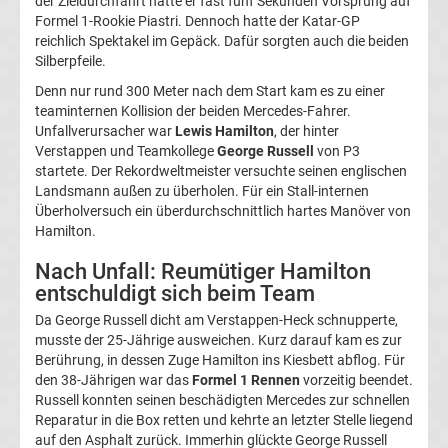
der Zieldurchfahrt hatte er fast fünf Sekunden Vorsprung auf
Formel 1-Rookie Piastri. Dennoch hatte der Katar-GP
Liga
reichlich Spektakel im Gepäck. Dafür sorgten auch die beiden
Silberpfeile.
Ergebnisse
Denn nur rund 300 Meter nach dem Start kam es zu einer
teaminternen Kollision der beiden Mercedes-Fahrer.
3.
Unfallverursacher war
Lewis Hamilton
, der hinter
Verstappen und Teamkollege
George Russell
von P3
startete. Der Rekordweltmeister versuchte seinen englischen
Liga
Landsmann außen zu überholen. Für ein Stall-internen
Überholversuch ein überdurchschnittlich hartes Manöver von
Tabelle
Hamilton.
Nach Unfall: Reumütiger Hamilton
DFB-
entschuldigt sich beim Team
Da George Russell dicht am Verstappen-Heck schnupperte,
Pokal
musste der 25-Jährige ausweichen. Kurz darauf kam es zur
Berührung, in dessen Zuge Hamilton ins Kiesbett abflog. Für
Ergebnisse
den 38-Jährigen war das
Formel 1 Rennen
vorzeitig beendet.
Russell konnten seinen beschädigten Mercedes zur schnellen
Reparatur in die Box retten und kehrte an letzter Stelle liegend
Champions
auf den Asphalt zurück. Immerhin glückte George Russell