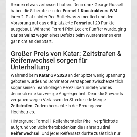
Rennen etwas verbessert haben. Denn dank George Russell
League
haben die Silberpfeile in der
Formel 1 Konstrukteurs-WM
ihren 2. Platz hinter Red Bull etwas zementiert und den
Ergebnisse
Vorsprung auf das drittplatzierte
Ferrari
auf 20 Punkte
ausgebaut. Während Ferrari-Pilot Leclerc Fünfter wurde, ging
Carlos Sainz
wegen eines Defekts beim Wüstenrennen erst
Conference
gar nicht an den Start.
League
Großer Preis von Katar: Zeitstrafen &
Reifenwechsel sorgen für
Erg.
Unterhaltung
Während beim
Katar GP 2023
an der Spitze wenig Spannung
Conference
geboten wurde und Dominator Verstappen zwischenzeitlich
sogar seinen Teamkollegen Pérez überrundete, war es
dennoch eine kurzweilige Angelegenheit. Denn die Stewards
League
vergaben wegen Verlassen der Strecke jede Menge
Zeitstrafen
. Zudem herrschte in der Boxengasse
Tabelle
Hochbetrieb.
Hintergrund: Formel 1 Reifenhersteller Pirelli verpflichtete
Formel
aufgrund von Sicherheitsbedenken die Fahrer zu
drei
Reifenwechsel
. Und jeder Reifensatz durfte zusätzlich nur