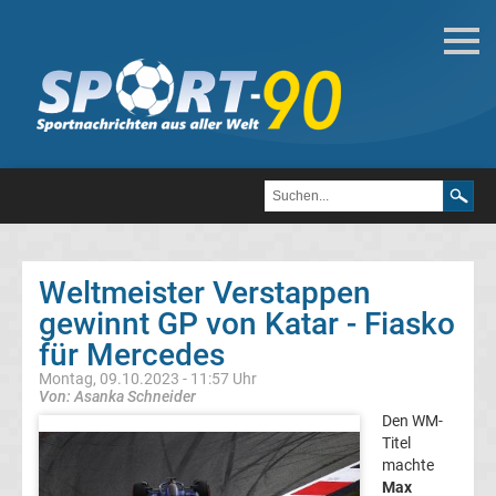
Motorsport
Formel
1
DTM
Weltmeister Verstappen
MotoGP
gewinnt GP von Katar - Fiasko
für Mercedes
Formel
1
Montag, 09.10.2023 - 11:57 Uhr
Von: Asanka Schneider
Alle
Den WM-
Titel
machte
Formel
Max